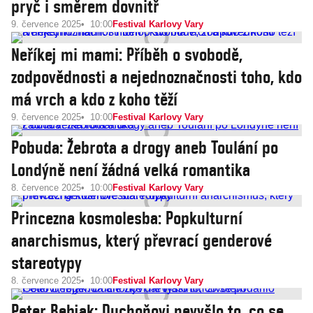
pryč i směrem dovnitř
9. července 2025
10:00
Festival Karlovy Vary
Neříkej mi mami: Příběh o svobodě,
zodpovědnosti a nejednoznačnosti toho, kdo
má vrch a kdo z koho těží
9. července 2025
10:00
Festival Karlovy Vary
Pobuda: Žebrota a drogy aneb Toulání po
Londýně není žádná velká romantika
8. července 2025
10:00
Festival Karlovy Vary
Princezna kosmolesba: Popkulturní
anarchismus, který převrací genderové
stareotypy
8. července 2025
10:00
Festival Karlovy Vary
Peter Bebjak: Duchoňovi nevyšlo to, co se