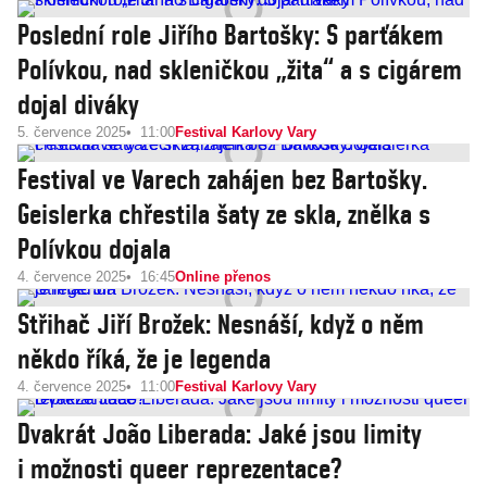
Poslední role Jiřího Bartošky: S parťákem
Polívkou, nad skleničkou „žita“ a s cigárem
dojal diváky
5. července 2025
11:00
Festival Karlovy Vary
Festival ve Varech zahájen bez Bartošky.
Geislerka chřestila šaty ze skla, znělka s
Polívkou dojala
4. července 2025
16:45
Online přenos
Střihač Jiří Brožek: Nesnáší, když o něm
někdo říká, že je legenda
4. července 2025
11:00
Festival Karlovy Vary
Dvakrát João Liberada: Jaké jsou limity
i možnosti queer reprezentace?