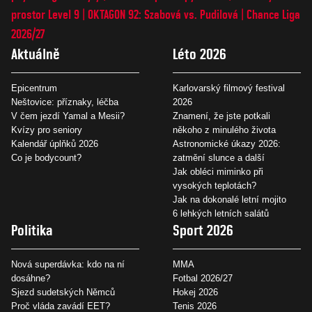
prostor Level 9
OKTAGON 92: Szabová vs. Pudilová
Chance Liga
2026/27
Aktuálně
Léto 2026
Epicentrum
Karlovarský filmový festival
Neštovice: příznaky, léčba
2026
V čem jezdí Yamal a Mesii?
Znamení, že jste potkali
Kvízy pro seniory
někoho z minulého života
Kalendář úplňků 2026
Astronomické úkazy 2026:
Co je bodycount?
zatmění slunce a další
Jak obléci miminko při
vysokých teplotách?
Jak na dokonalé letní mojito
6 lehkých letních salátů
Politika
Sport 2026
Nová superdávka: kdo na ní
MMA
dosáhne?
Fotbal 2026/27
Sjezd sudetských Němců
Hokej 2026
Proč vláda zavádí EET?
Tenis 2026