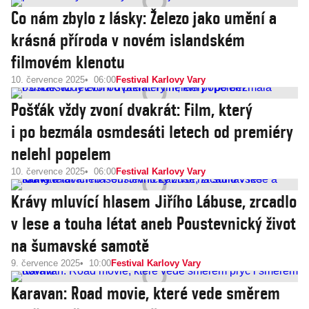
Co nám zbylo z lásky: Železo jako umění a
krásná příroda v novém islandském
filmovém klenotu
10. července 2025
06:00
Festival Karlovy Vary
Pošťák vždy zvoní dvakrát: Film, který
i po bezmála osmdesáti letech od premiéry
nelehl popelem
10. července 2025
06:00
Festival Karlovy Vary
Krávy mluvící hlasem Jiřího Lábuse, zrcadlo
v lese a touha létat aneb Poustevnický život
na šumavské samotě
9. července 2025
10:00
Festival Karlovy Vary
Karavan: Road movie, které vede směrem