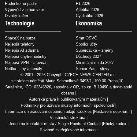
Padni komu padni
F1 2026
Výpověď z práce vzor
Atletika 2026
Divoký kačer
Cyklistika 2026
Technologie
Ekonomika
SpaceX na burze
Smrt OSVČ
Nejlepší telefony
Spořicí účty
Nejlepší AI zdarma
Superdávka – změny
Nejlepší chytré hodinky
Důchody 2027
Nejlepší VPN – srovnání
Minimální mzda 2027
Netflix filmy a seriály
Senior Pas – slevy
© 2001 - 2026 Copyright
CZECH NEWS CENTER a.s.
se sídlem náměstí Marie Schmolkové 3493/1, 100 00 Praha 10 -
Strašnice, IČO: 02346826, zapsána v OR, sp.zn. B 19490 a dodavatelé
obsahu
Autorská práva k publikovaným materiálům
Podmínky pro užívání služby informační společnosti
Informace o zpracování osobních údajů
Cookies
Nastavení soukromí
Vlastnická struktura
Jednotná kontaktní místa / Single Points of Contact
Etický kodex
Povinně zveřejňované informace