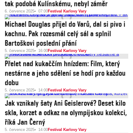
tak podobá Kulínskému, nebyl záměr
6. července 2025
07:00
Festival Karlovy Vary
Michael Douglas přijel do Varů, dal si pivo i
kachnu. Pak rozesmál celý sál a splnil
Bartoškovi poslední přání
5. července 2025
16:00
Festival Karlovy Vary
Přelet nad kukaččím hnízdem: Film, který
nestárne a jeho sdělení se hodí pro každou
dobu
5. července 2025
14:00
Festival Karlovy Vary
Jak vznikaly šaty Ani Geislerové? Deset kilo
skla, korzet a odkaz na olympijskou kolekci,
říká Jan Černý
5. července 2025
14:00
Festival Karlovy Vary