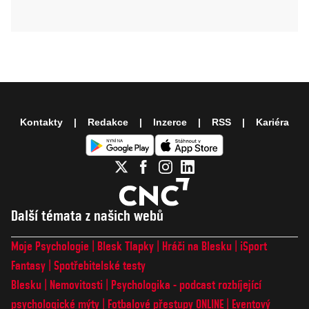
Kontakty
Redakce
Inzerce
RSS
Kariéra
Další témata z našich webů
Moje Psychologie
Blesk Tlapky
Hráči na Blesku
iSport
Fantasy
Spotřebitelské testy
Blesku
Nemovitosti
Psychologika - podcast rozbíjející
psychologické mýty
Fotbalové přestupy ONLINE
Eventový