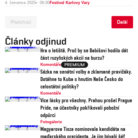
4. července 2025
06:00
Festival Karlovy Vary
Předchozí
Další
Články odjinud
Hra o letiště. Proč by se Babišovi hodilo dát
část ruzyňských akcií na burzu?
Komentáře
Sázka na senátní volby a zklamané pravičáky.
Dotáhne to Kuba s hnutím Naše Česko do
celostátní politiky?
Komentáře
Více lásky pro všechny. Prahou prošel Prague
Pride, na účastníky pokřikovali pobožní
odpůrci
Fotogalerie
Magyarova Tisza nominovala kandidáta na
maďarského prezidenta. Je jím bývalý šéf