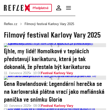
Předplatné
Reflex.cz
Filmový festival Karlovy Vary 2025
Filmový festival Karlovy Vary 2025
Ejhle, my lidé! Homolkové v teplácích
představují karikaturu, která je tak
dokonalá, že přestala být karikaturou
11. července 2025
10:00
Festival Karlovy Vary
Gena Rowlandsová: Legendární herečka se
na karlovarská plátna vrací jako mafiánská
panička ve snímku Gloria
10. července 2025
09:00
Festival Karlovy Vary