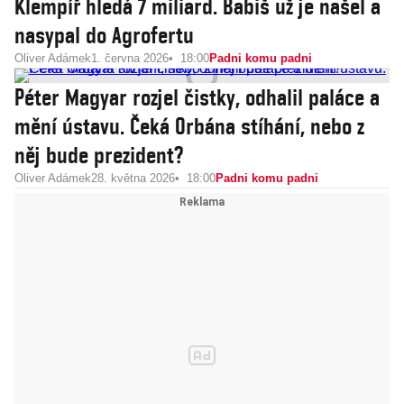
Klempíř hledá 7 miliard. Babiš už je našel a
nasypal do Agrofertu
Oliver Adámek
1. června 2026
18:00
Padni komu padni
Péter Magyar rozjel čistky, odhalil paláce a
mění ústavu. Čeká Orbána stíhání, nebo z
něj bude prezident?
Oliver Adámek
28. května 2026
18:00
Padni komu padni