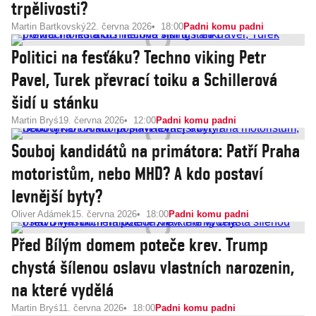
trpělivosti?
Martin Bartkovský
22. června 2026
18:00
Padni komu padni
Politici na fesťáku? Techno viking Petr
Pavel, Turek převrací toiku a Schillerová
šidí u stánku
Martin Bryś
19. června 2026
12:00
Padni komu padni
Souboj kandidátů na primátora: Patří Praha
motoristům, nebo MHD? A kdo postaví
levnější byty?
Oliver Adámek
15. června 2026
18:00
Padni komu padni
Před Bílým domem poteče krev. Trump
chystá šílenou oslavu vlastních narozenin,
na které vydělá
Martin Bryś
11. června 2026
18:00
Padni komu padni