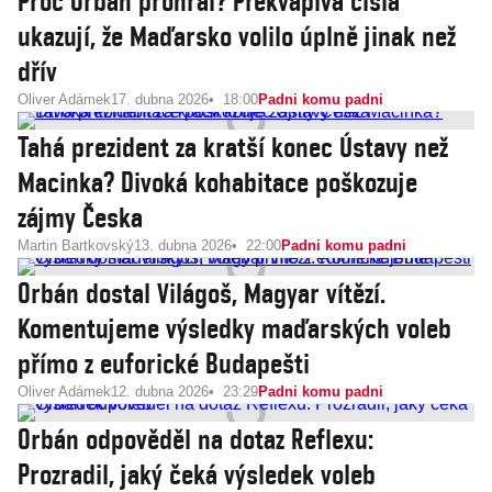
Proč Orbán prohrál? Překvapivá čísla
ukazují, že Maďarsko volilo úplně jinak než
dřív
Oliver Adámek
17. dubna 2026
18:00
Padni komu padni
Tahá prezident za kratší konec Ústavy než
Macinka? Divoká kohabitace poškozuje
zájmy Česka
Martin Bartkovský
13. dubna 2026
22:00
Padni komu padni
Orbán dostal Világoš, Magyar vítězí.
Komentujeme výsledky maďarských voleb
přímo z euforické Budapešti
Oliver Adámek
12. dubna 2026
23:29
Padni komu padni
Orbán odpověděl na dotaz Reflexu:
Prozradil, jaký čeká výsledek voleb