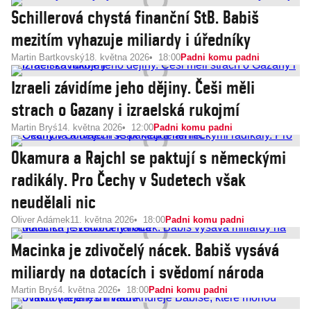
Schillerová chystá finanční StB. Babiš
mezitím vyhazuje miliardy i úředníky
Martin Bartkovský
18. května 2026
18:00
Padni komu padni
Izraeli závidíme jeho dějiny. Češi měli
strach o Gazany i izraelská rukojmí
Martin Bryś
14. května 2026
12:00
Padni komu padni
Okamura a Rajchl se paktují s německými
radikály. Pro Čechy v Sudetech však
neudělali nic
Oliver Adámek
11. května 2026
18:00
Padni komu padni
Macinka je zdivočelý nácek. Babiš vysává
miliardy na dotacích i svědomí národa
Martin Bryś
4. května 2026
18:00
Padni komu padni