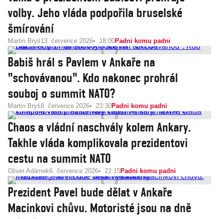
volby. Jeho vláda podpořila bruselské
šmírování
Martin Bryś
13. července 2026
18:00
Padni komu padni
Babiš hrál s Pavlem v Ankaře na
"schovávanou". Kdo nakonec prohrál
souboj o summit NATO?
Martin Bryś
8. července 2026
23:30
Padni komu padni
Chaos a vládní naschvály kolem Ankary.
Takhle vláda komplikovala prezidentovi
cestu na summit NATO
Oliver Adámek
6. července 2026
22:15
Padni komu padni
Prezident Pavel bude dělat v Ankaře
Macinkovi chůvu. Motoristé jsou na dně