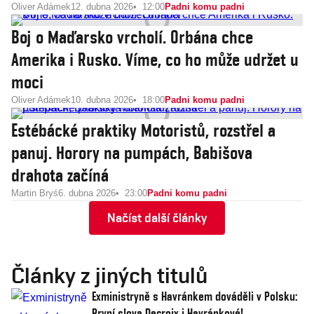
Oliver Adámek
12. dubna 2026
12:00
Padni komu padni
Boj o Maďarsko vrcholí. Orbána chce
Amerika i Rusko. Víme, co ho může udržet u
moci
Oliver Adámek
10. dubna 2026
18:00
Padni komu padni
Estébácké praktiky Motoristů, rozstřel a
panuj. Horory na pumpách, Babišova
drahota začíná
Martin Bryś
6. dubna 2026
23:00
Padni komu padni
Načíst další články
Články z jiných titulů
Exministryně s Havránkem dováděli v Polsku:
První slova Decroix i Havránkové!