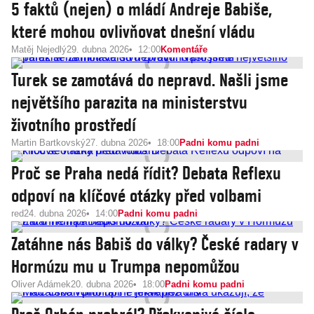
5 faktů (nejen) o mládí Andreje Babiše,
které mohou ovlivňovat dnešní vládu
Matěj Nejedlý
29. dubna 2026
12:00
Komentáře
Turek se zamotává do nepravd. Našli jsme
největšího parazita na ministerstvu
životního prostředí
Martin Bartkovský
27. dubna 2026
18:00
Padni komu padni
Proč se Praha nedá řídit? Debata Reflexu
odpoví na klíčové otázky před volbami
red
24. dubna 2026
14:00
Padni komu padni
Zatáhne nás Babiš do války? České radary v
Hormúzu mu u Trumpa nepomůžou
Oliver Adámek
20. dubna 2026
18:00
Padni komu padni