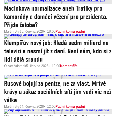
Macinkova normalizace aneb Trafiky pro
kamarády a domácí vězení pro prezidenta.
Přijde žaloba?
Martin Bryś
8. června 2026
18:00
Padni komu padni
Klempířův nový job: Hledá sedm miliard na
televizi a nesmí jít z daní. Není sám, kdo si z
lidí dělá srandu
Oliver Adámek
5. června 2026
12:00
Komentáře
Rusové bojují za peníze, ne za vlast. Mrtvé
krávy a zákaz sociálních sítí jim vadí víc než
válka
Martin Bryś
4. června 2026
12:00
Padni komu padni