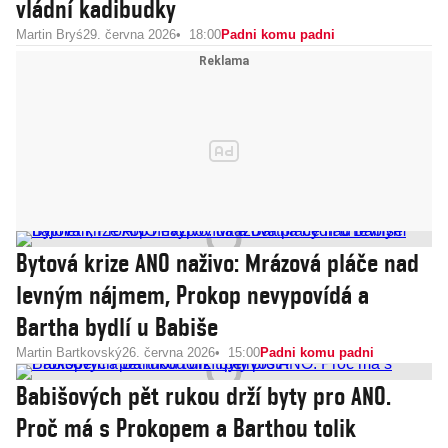
vládní kadibudky
Martin Bryś
29. června 2026
18:00
Padni komu padni
Bytová krize ANO naživo: Mrázová pláče nad
levným nájmem, Prokop nevypovídá a
Bartha bydlí u Babiše
Martin Bartkovský
26. června 2026
15:00
Padni komu padni
Babišových pět rukou drží byty pro ANO.
Proč má s Prokopem a Barthou tolik