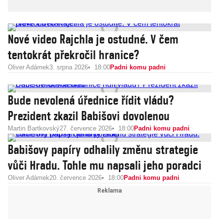
Nové video Rajchla je ostudné. V čem
tentokrát překročil hranice?
Oliver Adámek
3. srpna 2026
18:00
Padni komu padni
Bude nevolená úřednice řídit vládu?
Prezident zkazil Babišovi dovolenou
Martin Bartkovský
27. července 2026
18:00
Padni komu padni
Babišovy papíry odhalily změnu strategie
vůči Hradu. Tohle mu napsali jeho poradci
Oliver Adámek
20. července 2026
18:00
Padni komu padni