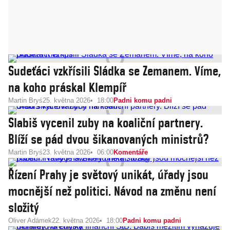
Sudeťáci vzkřísili Sládka se Zemanem. Víme,
na koho práskal Klempíř
Martin Bryś
25. května 2026
18:00
Padni komu padni
Slabiš vycenil zuby na koaliční partnery.
Blíží se pád dvou šikanovaných ministrů?
Martin Bryś
23. května 2026
06:00
Komentáře
Řízení Prahy je světový unikát, úřady jsou
mocnější než politici. Návod na změnu není
složitý
Oliver Adámek
22. května 2026
18:00
Padni komu padni