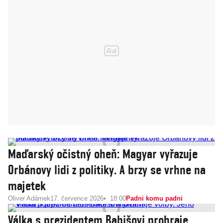
Maďarský očistný oheň: Magyar vyřazuje
Orbánovy lidi z politiky. A brzy se vrhne na
majetek
Oliver Adámek
17. července 2026
18:00
Padni komu padni
Válka s prezidentem Babišovi prohraje