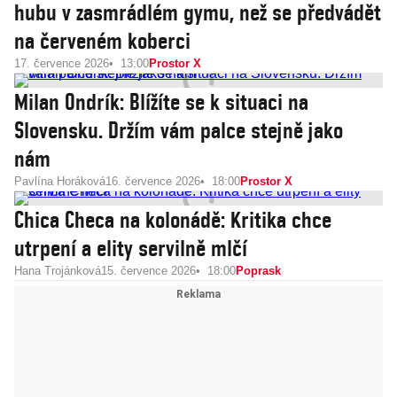
hubu v zasmrádlém gymu, než se předvádět
na červeném koberci
17. července 2026
13:00
Prostor X
Milan Ondrík: Blížíte se k situaci na
Slovensku. Držím vám palce stejně jako
nám
Pavlína Horáková
16. července 2026
18:00
Prostor X
Chica Checa na kolonádě: Kritika chce
utrpení a elity servilně mlčí
Hana Trojánková
15. července 2026
18:00
Poprask