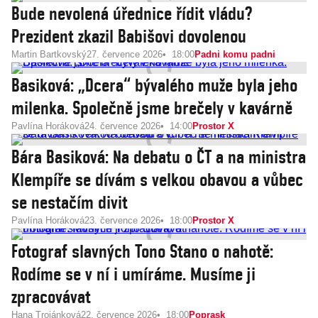
Bude nevolená úřednice řídit vládu?
Prezident zkazil Babišovi dovolenou
Martin Bartkovský
27. července 2026
18:00
Padni komu padni
Basiková: „Dcera“ bývalého muže byla jeho
milenka. Společně jsme brečely v kavárně
Pavlína Horáková
24. července 2026
14:00
Prostor X
Bára Basiková: Na debatu o ČT a na ministra
Klempíře se dívám s velkou obavou a vůbec
se nestačím divit
Pavlína Horáková
23. července 2026
18:00
Prostor X
Fotograf slavných Tono Stano o nahotě:
Rodíme se v ní i umíráme. Musíme ji
zpracovávat
Hana Trojánková
22. července 2026
18:00
Poprask