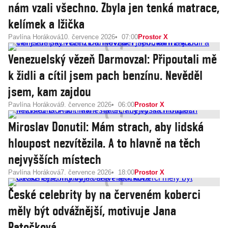
nám vzali všechno. Zbyla jen tenká matrace,
kelímek a lžička
Pavlína Horáková
10. července 2026
07:00
Prostor X
Venezuelský vězeň Darmovzal: Připoutali mě
k židli a cítil jsem pach benzínu. Nevěděl
jsem, kam zajdou
Pavlína Horáková
9. července 2026
06:00
Prostor X
Miroslav Donutil: Mám strach, aby lidská
hloupost nezvítězila. A to hlavně na těch
nejvyšších místech
Pavlína Horáková
7. července 2026
18:00
Prostor X
České celebrity by na červeném koberci
měly být odvážnější, motivuje Jana
Patočková