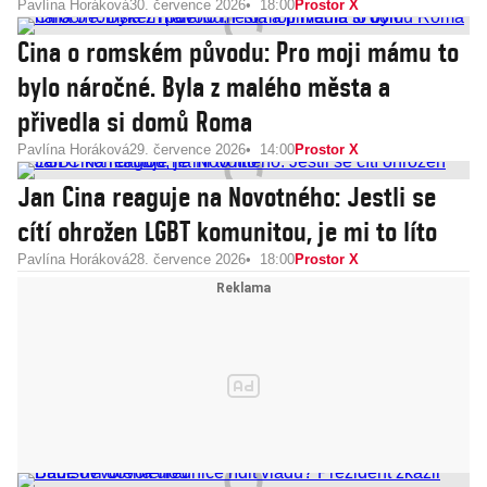
Pavlína Horáková
30. července 2026
18:00
Prostor X
Cina o romském původu: Pro moji mámu to
bylo náročné. Byla z malého města a
přivedla si domů Roma
Pavlína Horáková
29. července 2026
14:00
Prostor X
Jan Cina reaguje na Novotného: Jestli se
cítí ohrožen LGBT komunitou, je mi to líto
Pavlína Horáková
28. července 2026
18:00
Prostor X