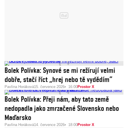
Bolek Polívka: Synové se mi režírují velmi
dobře, stačí říct „hrej nebo tě vydědím“
Pavlína Horáková
15. července 2026
16:00
Prostor X
Bolek Polívka: Přeji nám, aby tato země
nedopadla jako zmrzačené Slovensko nebo
Maďarsko
Pavlína Horáková
14. července 2026
18:00
Prostor X