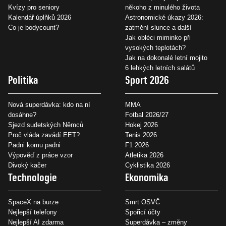
Kvízy pro seniory
někoho z minulého života
Kalendář úplňků 2026
Astronomické úkazy 2026:
Co je bodycount?
zatmění slunce a další
Jak obléci miminko při
vysokých teplotách?
Jak na dokonalé letní mojito
6 lehkých letních salátů
Politika
Sport 2026
Nová superdávka: kdo na ní
MMA
dosáhne?
Fotbal 2026/27
Sjezd sudetských Němců
Hokej 2026
Proč vláda zavádí EET?
Tenis 2026
Padni komu padni
F1 2026
Výpověď z práce vzor
Atletika 2026
Divoký kačer
Cyklistika 2026
Technologie
Ekonomika
SpaceX na burze
Smrt OSVČ
Nejlepší telefony
Spořicí účty
Nejlepší AI zdarma
Superdávka – změny