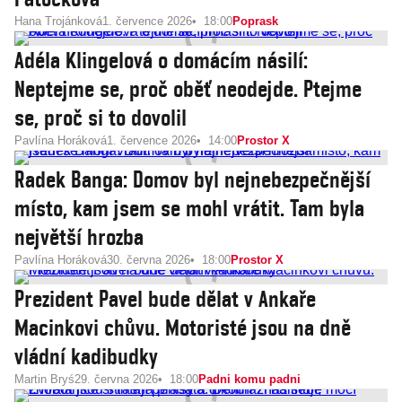
Hana Trojánková
1. července 2026
18:00
Poprask
Adéla Klingelová o domácím násilí:
Neptejme se, proč oběť neodejde. Ptejme
se, proč si to dovolil
Pavlína Horáková
1. července 2026
14:00
Prostor X
Radek Banga: Domov byl nejnebezpečnější
místo, kam jsem se mohl vrátit. Tam byla
největší hrozba
Pavlína Horáková
30. června 2026
18:00
Prostor X
Prezident Pavel bude dělat v Ankaře
Macinkovi chůvu. Motoristé jsou na dně
vládní kadibudky
Martin Bryś
29. června 2026
18:00
Padni komu padni