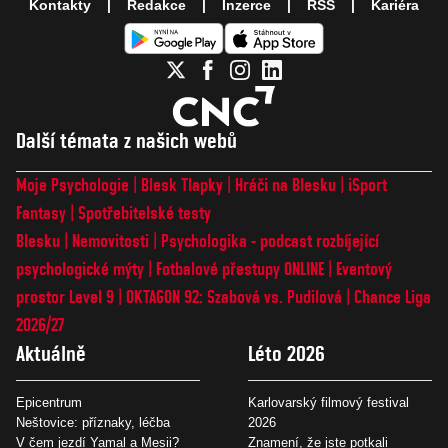
Kontakty
Redakce
Inzerce
RSS
Kariéra
Další témata z našich webů
Moje Psychologie
Blesk Tlapky
Hráči na Blesku
iSport
Fantasy
Spotřebitelské testy
Blesku
Nemovitosti
Psychologika - podcast rozbíjející
psychologické mýty
Fotbalové přestupy ONLINE
Eventový
prostor Level 9
OKTAGON 92: Szabová vs. Pudilová
Chance Liga
2026/27
Aktuálně
Léto 2026
Epicentrum
Karlovarský filmový festival
Neštovice: příznaky, léčba
2026
V čem jezdí Yamal a Mesii?
Znamení, že jste potkali