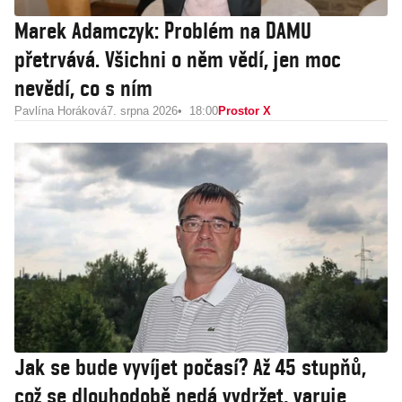
Marek Adamczyk: Problém na DAMU
přetrvává. Všichni o něm vědí, jen moc
nevědí, co s ním
Pavlína Horáková
7. srpna 2026
18:00
Prostor X
Jak se bude vyvíjet počasí? Až 45 stupňů,
což se dlouhodobě nedá vydržet, varuje