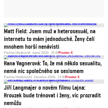
Matt Field: Jsem muž a heterosexuál, na
internetu to mám jednoduché. Ženy čelí
mnohem horší nenávisti
Pavlína Horáková
4. srpna 2026
18:00
Prostor X
Hana Vagnerová: To, že má někdo sexualitu,
nemá nic společného se sexismem
Pavlína Horáková
31. července 2026
13:00
Prostor X
Jiří Langmajer o novém filmu Lajna:
Hrouzek bude trénovat i ženy, víc prozradit
nemůžu