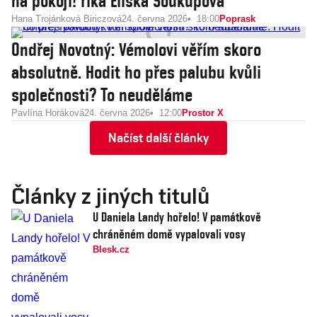
na pokoji! říká Eliška Soukupová
Hana Trojánková Biriczová
24. června 2026
18:00
Poprask
Ondřej Novotný: Vémolovi věřím skoro
absolutně. Hodit ho přes palubu kvůli
společnosti? To neuděláme
Pavlína Horáková
24. června 2026
12:00
Prostor X
Načíst další články
Články z jiných titulů
U Daniela Landy hořelo! V památkově
chráněném domě vypalovali vosy
Blesk.cz