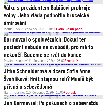
Válka s prezidentem Babišovi prohraje
volby. Jeho vláda podpořila bruselské
šmírování
Martin Bryś
13. července 2026
18:00
Padni komu padni
Darmovzal o spoluvězních: Dokud ten
poslední nebude na svobodě, pro mě to
nekončí. Budeme se rvát do konce
Pavlína Horáková
11. července 2026
08:00
Prostor X
Jitka Schneiderová a dcera Sofie Anna
Švehlíková: Hrát stejnou roli? Musíš být
přísná a sebevědomá
Hana Trojánková
10. července 2026
18:00
Poprask
Jan Darmovzal: Po pokusech o sebevraždu