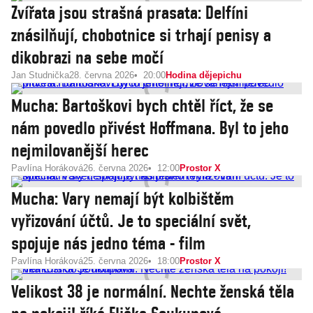
Zvířata jsou strašná prasata: Delfíni
znásilňují, chobotnice si trhají penisy a
dikobrazi na sebe močí
Jan Studnička
28. června 2026
20:00
Hodina dějepichu
Mucha: Bartoškovi bych chtěl říct, že se
nám povedlo přivést Hoffmana. Byl to jeho
nejmilovanější herec
Pavlína Horáková
26. června 2026
12:00
Prostor X
Mucha: Vary nemají být kolbištěm
vyřizování účtů. Je to speciální svět,
spojuje nás jedno téma - film
Pavlína Horáková
25. června 2026
18:00
Prostor X
Velikost 38 je normální. Nechte ženská těla