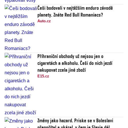
Češi bodovali v nejtěžším enduro závodě
planety. Znáte Red Bull Romaniacs?
Auto.cz
Příhraniční obchody už nejsou jen o
cigaretách a alkoholu. Češi do nich jezdí
nakupovat zcela jiné zboží
E15.cz
Změny jako hazard. Priske se v Boleslavi
přepočítal a ukázal, v čem je Slavia dál