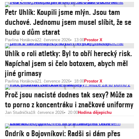
Petr Uhlík: Koupili jsme mlýn. Jsou tam
duchové. Jednomu jsem musel slíbit, že se
budu o dům starat
Pavlína Horáková
22. července 2026
13:00
Prostor X
Uhlík o roli atletky: Byl to obří herecký risk.
Napíchal jsem si čelo botoxem, abych měl
jiné grimasy
Pavlína Horáková
21. července 2026
18:00
Prostor X
Proč jsou nacisté dodnes tak sexy? Může za
to porno z koncentráku i značkové uniformy
Jan Studnička
19. července 2026
20:00
Hodina dějepichu
Ondrík o Bojovníkovi: Radši si dám přes