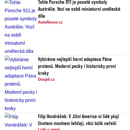
Tohle Porsche 911 je poseté symboly
Austrálie. Vozí na sobě miniaturní umělecká
díla
AutoRevue.cz
Vybíráme nejlepší herní adaptace Pána
prstenů. Moderní pecky i historicky první
kroky
Doupě.cz
Filip Vondrášek: V Jižní Americe si lidé plují
životem mnohem lehčeji, věci tolik neřeší
Lidé a země