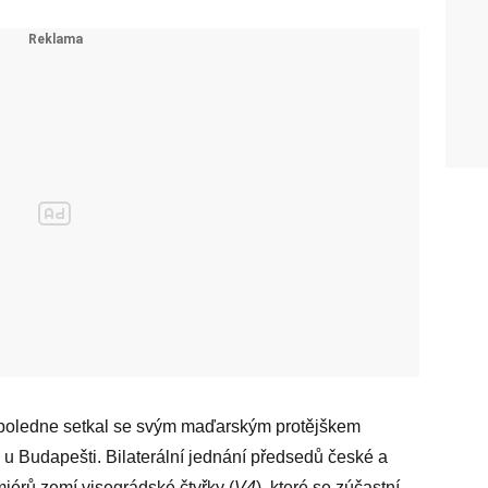
dpoledne setkal se svým maďarským protějškem
 Budapešti. Bilaterální jednání předsedů české a
érů zemí visegrádské čtyřky (
V4
), které se zúčastní