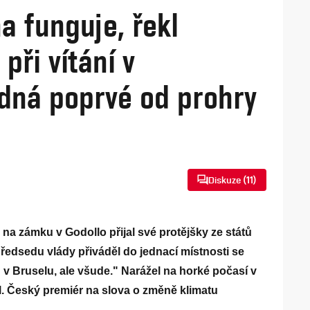
a funguje, řekl
při vítání v
dná poprvé od prohry
Diskuze (
11
)
a zámku v Godollo přijal své protějšky ze států
edsedu vlády přiváděl do jednací místnosti se
n v Bruselu, ale všude." Narážel na horké počasí v
vil. Český premiér na slova o změně klimatu