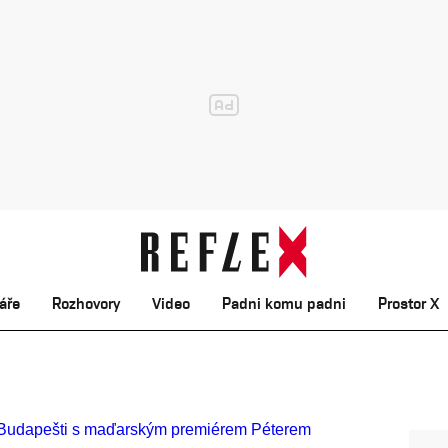
áře
Rozhovory
Video
Padni komu padni
Prostor X