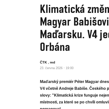
Klimatická změn
Magyar Babišovi 
Maďarsku. V4 je
Orbána
,
ČTK
red
·
23. června 2026
19:00
Maďarský premiér Péter Magyar dnes n
V4 včetně Andreje Babiše. Českého př
slovy: "Klimatická krize funguje neje
místnosti, za které se po chvíli omlu
nereagoval.