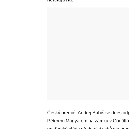
Český premiér Andrej Babiš se dnes o
Péterem Magyarem na zámku v Gödöllő u
maďarské vlády předchází schůzce premi