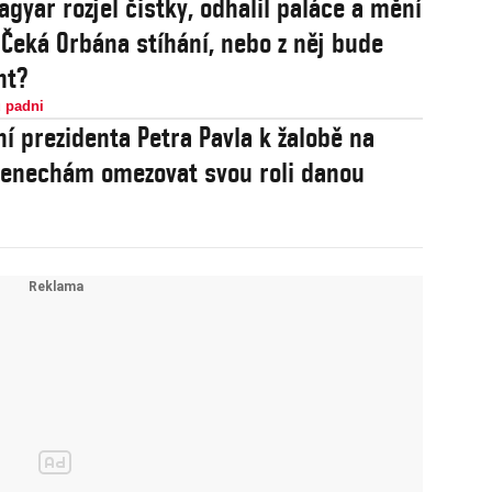
agyar rozjel čistky, odhalil paláce a mění
 Čeká Orbána stíhání, nebo z něj bude
nt?
 padni
ní prezidenta Petra Pavla k žalobě na
u