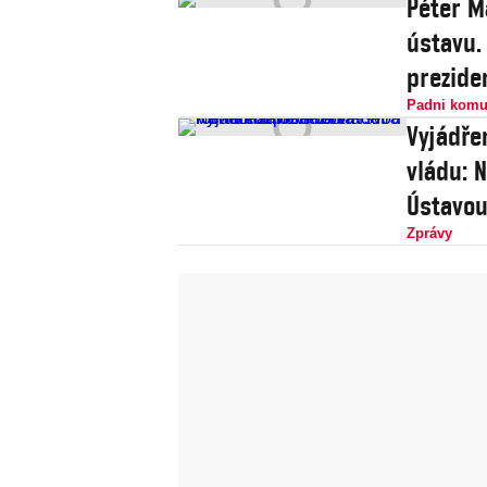
Péter M
ústavu.
prezide
Padni komu
Vyjádře
vládu: Nenechám omezovat svou roli danou
Ústavo
Zprávy