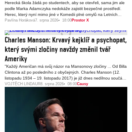
Herecká škola žádá po studentech, aby se otevřeli, sama jim ale
podle Marka Adamczyka nedokáže zajistit bezpečné prostředí.
Herec, který nyní mimo jiné v Komedii plné omylů na Letních
shakespearovských slavnostech, se k poměrům na své alma
Pavlína Horáková
7. srpna 2026
18:00
Prostor X
mater vrátil v Prostoru X. „Problém na DAMU pořád přetrvává.
Kultura vztahů a systém neodpovídají tomu, do jakých hloubek
Charles Manson: Krvavý kejklíř a psychopat,
duše a hlavy se tam zachází,“ uvedl.
který svými zločiny navždy změnil tvář
Ameriky
"Každý Američan má svůj názor na Mansonovy zločiny ... Od Billa
Clintona až po posledního z obyčejných. Charles Manson (12.
listopadu 1934 – 19. listopadu 2017) je již dnes nedílnou součástí
amerického folklóru. Není proto vyloučeno, že za nějakých sto let
VOJTĚCH LINDAUR
8. srpna 2026
08:00
Causy
bude Manson stejně legendární postavou jako Butch Cassidy
nebo Billy The Kid." (Jim Van Berber, režisér filmu Charlie's
Family)