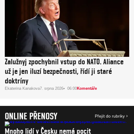
Zalužnyj zpochybnil vstup do NATO. Aliance
už je jen iluzí bezpečnosti, řídí ji staré
doktríny
Ekaterina Kanakova
7. srpna 2026
06:00
Komentáře
ONLINE PŘENOSY
Přejít do rubriky
Mnoho lidí v Česku nemá pocit