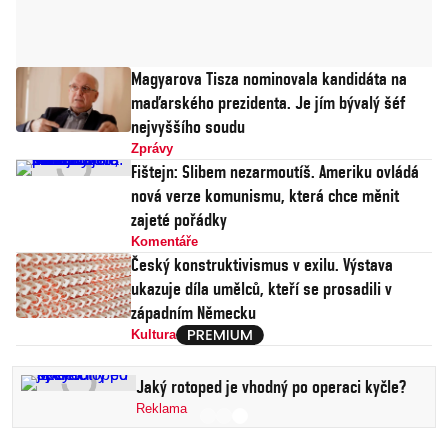
Magyarova Tisza nominovala kandidáta na
maďarského prezidenta. Je jím bývalý šéf
nejvyššího soudu
Zprávy
Fištejn: Slibem nezarmoutíš. Ameriku ovládá
nová verze komunismu, která chce měnit
zajeté pořádky
Komentáře
Český konstruktivismus v exilu. Výstava
ukazuje díla umělců, kteří se prosadili v
západním Německu
Kultura
Jaký rotoped je vhodný po operaci kyčle?
Reklama