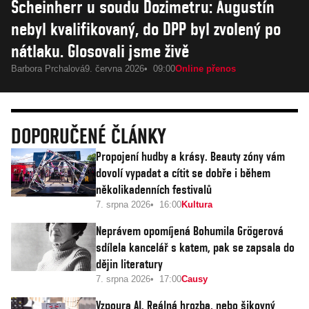
Scheinherr u soudu Dozimetru: Augustín
nebyl kvalifikovaný, do DPP byl zvolený po
nátlaku. Glosovali jsme živě
Barbora Prchalová
9. června 2026
09:00
Online přenos
DOPORUČENÉ ČLÁNKY
Propojení hudby a krásy. Beauty zóny vám
dovolí vypadat a cítit se dobře i během
několikadenních festivalů
7. srpna 2026
16:00
Kultura
Neprávem opomíjená Bohumila Grögerová
sdílela kancelář s katem, pak se zapsala do
dějin literatury
7. srpna 2026
17:00
Causy
Vzpoura AI. Reálná hrozba, nebo šikovný