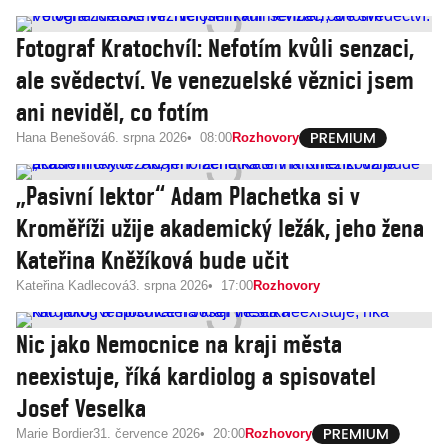
Fotograf Kratochvíl: Nefotím kvůli senzaci,
ale svědectví. Ve venezuelské věznici jsem
ani neviděl, co fotím
Hana Benešová
6. srpna 2026
08:00
Rozhovory
„Pasivní lektor“ Adam Plachetka si v
Kroměříži užije akademický ležák, jeho žena
Kateřina Kněžíková bude učit
Kateřina Kadlecová
3. srpna 2026
17:00
Rozhovory
Nic jako Nemocnice na kraji města
neexistuje, říká kardiolog a spisovatel
Josef Veselka
Marie Bordier
31. července 2026
20:00
Rozhovory