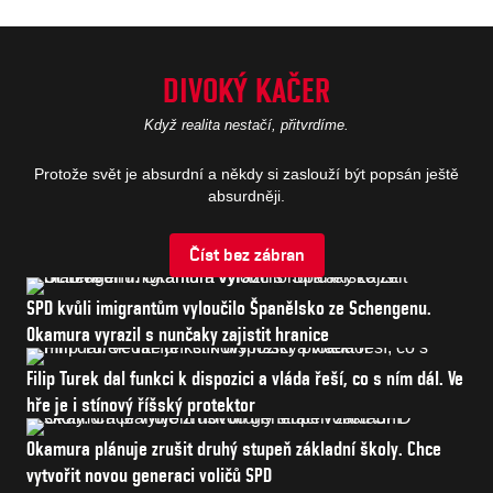
Politika bez obalu, ostré názory a souvislosti,
které jinde neuslyšíte. Padni komu padni je
DIVOKÝ KAČER
Nové epizody
podcast, který se ptá naplno.
také na
Opinio.cz!
Když realita nestačí, přitvrdíme.
Sledovat debatu
Protože svět je absurdní a někdy si zaslouží být popsán ještě
absurdněji.
Číst bez zábran
SPD kvůli imigrantům vyloučilo Španělsko ze Schengenu.
Okamura vyrazil s nunčaky zajistit hranice
Filip Turek dal funkci k dispozici a vláda řeší, co s ním dál. Ve
hře je i stínový říšský protektor
Okamura plánuje zrušit druhý stupeň základní školy. Chce
vytvořit novou generaci voličů SPD