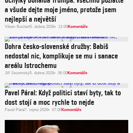
Úchylky Donalda Trumpa: Všechno pozlaťte
a všude dejte moje jméno, protože jsem
nejlepší a největší
Viliam Buchert
5. dubna 2026
12:00
Komentáře
Dohra česko-slovenské družby: Babiš
nedostal nic, komplikuje se mu i sanace
areálu Istrochemu
Jiří Sezemský
5. dubna 2026
06:00
Komentáře
Pavel Páral: Když politici staví byty, tak to
dost stojí a moc rychle to nejde
Pavel Páral
7. srpna 2026
07:00
Komentáře