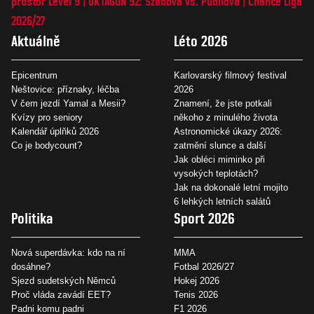
prostor Level 9
OKTAGON 92: Szabová vs. Pudilová
Chance Liga
2026/27
Aktuálně
Léto 2026
Epicentrum
Karlovarský filmový festival
Neštovice: příznaky, léčba
2026
V čem jezdí Yamal a Mesii?
Znamení, že jste potkali
Kvízy pro seniory
někoho z minulého života
Kalendář úplňků 2026
Astronomické úkazy 2026:
Co je bodycount?
zatmění slunce a další
Jak obléci miminko při
vysokých teplotách?
Jak na dokonalé letní mojito
6 lehkých letních salátů
Politika
Sport 2026
Nová superdávka: kdo na ní
MMA
dosáhne?
Fotbal 2026/27
Sjezd sudetských Němců
Hokej 2026
Proč vláda zavádí EET?
Tenis 2026
Padni komu padni
F1 2026