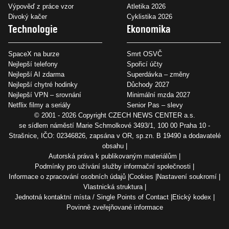
Výpověď z práce vzor
Atletika 2026
Divoký kačer
Cyklistika 2026
Technologie
Ekonomika
SpaceX na burze
Smrt OSVČ
Nejlepší telefony
Spořicí účty
Nejlepší AI zdarma
Superdávka – změny
Nejlepší chytré hodinky
Důchody 2027
Nejlepší VPN – srovnání
Minimální mzda 2027
Netflix filmy a seriály
Senior Pas – slevy
© 2001 - 2026 Copyright
CZECH NEWS CENTER a.s.
se sídlem náměstí Marie Schmolkové 3493/1, 100 00 Praha 10 -
Strašnice, IČO: 02346826, zapsána v OR, sp.zn. B 19490 a dodavatelé
obsahu
Autorská práva k publikovaným materiálům
Podmínky pro užívání služby informační společnosti
Informace o zpracování osobních údajů
Cookies
Nastavení soukromí
Vlastnická struktura
Jednotná kontaktní místa / Single Points of Contact
Etický kodex
Povinně zveřejňované informace