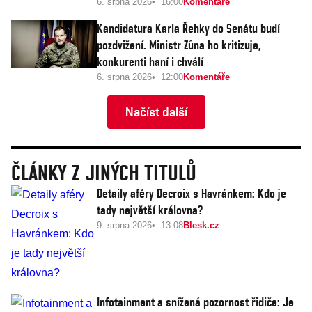
6. srpna 2026
16:00
Komentáře
Kandidatura Karla Řehky do Senátu budí
pozdvižení. Ministr Zůna ho kritizuje,
konkurenti haní i chválí
6. srpna 2026
12:00
Komentáře
Načíst další
ČLÁNKY Z JINÝCH TITULŮ
Detaily aféry Decroix s Havránkem: Kdo je
tady největší královna?
9. srpna 2026
13:08
Blesk.cz
Infotainment a snížená pozornost řidiče: Je