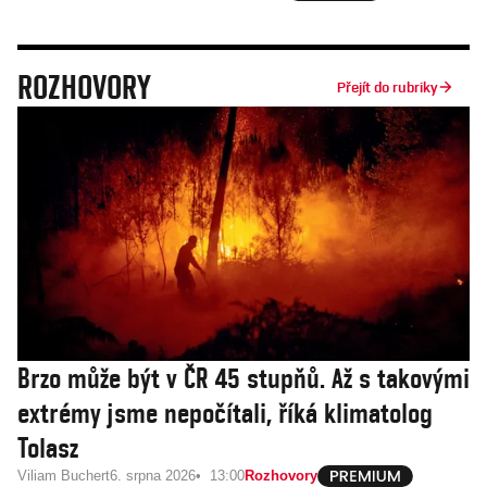
ROZHOVORY
Přejít do rubriky
Brzo může být v ČR 45 stupňů. Až s takovými
extrémy jsme nepočítali, říká klimatolog
Tolasz
Viliam Buchert
6. srpna 2026
13:00
Rozhovory