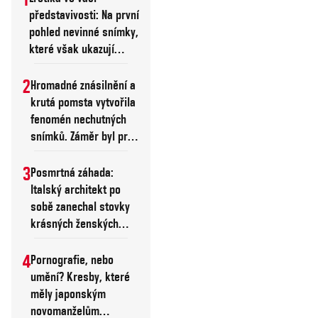
které se projevilo i ve
představivosti: Na první
školních střelbách
pohled nevinné snímky,
nebo jiných útocích,
které však ukazují
schází jasný motiv.
sexuální akt
Vychází najevo, že
2
Hromadné znásilnění a
krutá pomsta vytvořila
někteří z pachatelů
fenomén nechutných
nenávidí celý svět pro
snímků. Záměr byl prý
důvody, které jsou
zcela jiný
výrazně nejasnější
3
Posmrtná záhada:
než „tradiční“
Italský architekt po
ideologická vysvětlení.
sobě zanechal stovky
krásných ženských
aktů, nikdo o nich
nevěděl
4
Pornografie, nebo
umění? Kresby, které
měly japonským
novomanželům