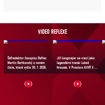
VIDEO REFLEXE
Šéfredaktor časopisu Reflex
Jiří Langmajer se vrací jako
Martin Bartkovský o novém
legendární trenér Luboš
čísle, které vyšlo 30. 7. 2026.
Hrouzek. V Prostoru KVIFF X s
Hanou Vagnerovou prozradil
první detaily filmu Lajna:
Konečně film – a také to, že
tentokrát bude muset jeho
postava řešit něco, s čím se
rozhodně nepočítalo: ženský
hokej. Jak se natáčela nová
Lajna a jaké historky si herci