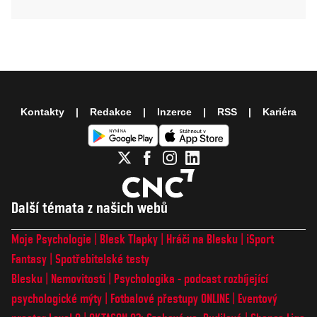
Kontakty
Redakce
Inzerce
RSS
Kariéra
Další témata z našich webů
Moje Psychologie
Blesk Tlapky
Hráči na Blesku
iSport
Fantasy
Spotřebitelské testy
Blesku
Nemovitosti
Psychologika - podcast rozbíjející
psychologické mýty
Fotbalové přestupy ONLINE
Eventový