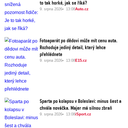
to tak horké, jak se říká?
9. srpna 2026
13:08
Auto.cz
Fotoaparát po dědovi může mít cenu auta.
Rozhoduje jediný detail, který lehce
přehlédnete
9. srpna 2026
13:08
E15.cz
Sparta po kolapsu v Boleslavi: minus šest a
chvála nováčka. Majer má silnou zbraň
9. srpna 2026
13:08
iSport.cz