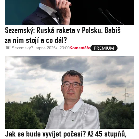
Sezemský: Ruská raketa v Polsku. Babiš
za ním stojí a co dál?
Jiří Sezemský
7. srpna 2026
20:00
Komentáře
Jak se bude vyvíjet počasí? Až 45 stupňů,