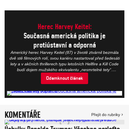
Herec Harvey Keitel:
Současná americká politika je
protiústavní a odporná
Americký herec Harvey Keitel (87) v životě ztvárnil bezmála
dvě stě filmových rolí, svou kariéru nastartoval před šedesáti
lety a v akčních thrillerech typu letošních Hellfire a Kill Code
budí dojem mužského ekvivalentu „nesmrtelné tety“.
Na filmovém festivalu v Karlových Varech se během své
Odemknout článek
čtyřdenní návštěvy sešel se skupinkou novinářů
k půlhodinovému rozhovoru. Opakovaně během něj
odkazoval na Aristotelova slova, vracel se ke svým
legendárním snímkům Špinavé ulice nebo Taxikář a ztotožnil
se s politickými názory svého přítele Roberta De Nira.
KOMENTÁŘE
Přejít do rubriky