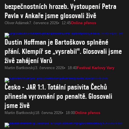
bezpečnostních hrozeb. Vystoupení Petra
Pavla v Ankaře jsme glosovali živě
Oliver Adámek
7. července 2026
12:45
Online přenos
Dustin Hoffman je Bartoškovo splněné
přání. Klempíř se „vysrabil". Glosovali jsme
živě zahájení Varů
Martin Bartkovský
3. července 2026
18:40
Festival Karlovy Vary
Česko - JAR 1:1. Totální pasivita Čechů
přinesla vyrovnání po penaltě. Glosovali
jsme živě
Martin Bartkovský
18. června 2026
18:00
Online přenos