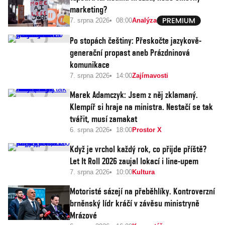
marketing?
7. srpna 2026
08:00
Analýza
Po stopách češtiny: Přeskočte jazykově-
generační propast aneb Prázdninová
komunikace
7. srpna 2026
14:00
Zajímavosti
Marek Adamczyk: Jsem z něj zklamaný.
Klempíř si hraje na ministra. Nestačí se tak
tvářit, musí zamakat
6. srpna 2026
18:00
Prostor X
Když je vrchol každý rok, co přijde příště?
Let It Roll 2026 zaujal lokací i line-upem
7. srpna 2026
10:00
Kultura
Motoristé sázejí na přeběhlíky. Kontroverzní
brněnský lídr kráčí v závěsu ministryně
Mrázové