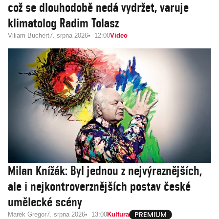
což se dlouhodobě nedá vydržet, varuje
klimatolog Radim Tolasz
Viliam Buchert
7. srpna 2026
12:00
Video
Milan Knížák: Byl jednou z nejvýraznějších,
ale i nejkontroverznějších postav české
umělecké scény
Marek Gregor
7. srpna 2026
13:00
Kultura