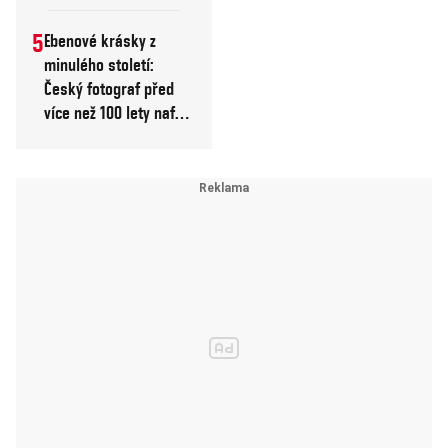
usnadnit svatební noc
5
Ebenové krásky z
minulého století:
Český fotograf před
více než 100 lety nafotil
krásné akty afrických
žen