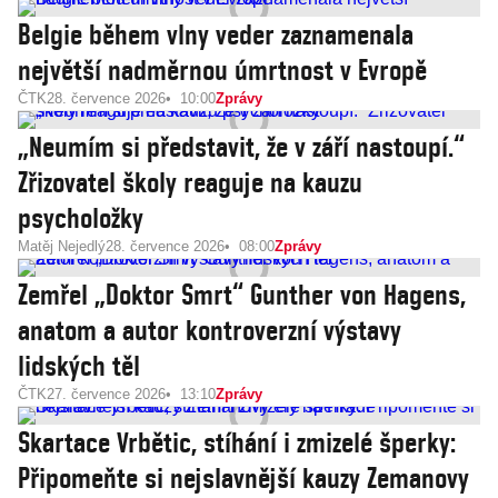
Belgie během vlny veder zaznamenala
největší nadměrnou úmrtnost v Evropě
ČTK
28. července 2026
10:00
Zprávy
„Neumím si představit, že v září nastoupí.“
Zřizovatel školy reaguje na kauzu
psycholožky
Matěj Nejedlý
28. července 2026
08:00
Zprávy
Zemřel „Doktor Smrt“ Gunther von Hagens,
anatom a autor kontroverzní výstavy
lidských těl
ČTK
27. července 2026
13:10
Zprávy
Skartace Vrbětic, stíhání i zmizelé šperky:
Připomeňte si nejslavnější kauzy Zemanovy