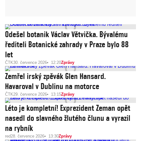
Odešel botanik Václav Větvička. Bývalému
řediteli Botanické zahrady v Praze bylo 88
let
ČTK
30. července 2026
12:20
Zprávy
Zemřel irský zpěvák Glen Hansard.
Havaroval v Dublinu na motorce
ČTK
29. července 2026
13:15
Zprávy
Léto je kompletní! Exprezident Zeman opět
nasedl do slavného žlutého člunu a vyrazil
na rybník
red
28. července 2026
13:30
Zprávy