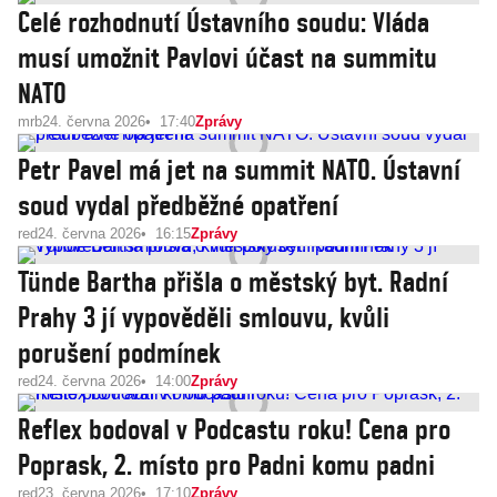
Celé rozhodnutí Ústavního soudu: Vláda
musí umožnit Pavlovi účast na summitu
NATO
mrb
24. června 2026
17:40
Zprávy
Petr Pavel má jet na summit NATO. Ústavní
soud vydal předběžné opatření
red
24. června 2026
16:15
Zprávy
Tünde Bartha přišla o městský byt. Radní
Prahy 3 jí vypověděli smlouvu, kvůli
porušení podmínek
red
24. června 2026
14:00
Zprávy
Reflex bodoval v Podcastu roku! Cena pro
Poprask, 2. místo pro Padni komu padni
red
23. června 2026
17:10
Zprávy