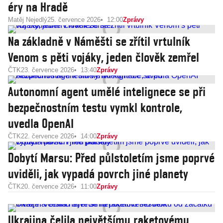
éry na Hradě
Matěj Nejedlý
25. července 2026
12:00
Zprávy
Na základně v Náměšti se zřítil vrtulník
Venom s pěti vojáky, jeden člověk zemřel
ČTK
23. července 2026
13:40
Zprávy
Autonomní agent umělé intelignece se při
bezpečnostním testu vymkl kontrole,
uvedla OpenAI
ČTK
22. července 2026
14:00
Zprávy
Dobytí Marsu: Před půlstoletím jsme poprvé
uviděli, jak vypadá povrch jiné planety
ČTK
20. července 2026
11:00
Zprávy
Ukrajina čelila největšímu raketovému