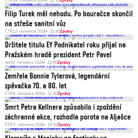
ČTK
14. července 2026
12:20
Zprávy
Filip Turek měl nehodu. Po bouračce skončil
na střeše sanitní vůz
ČTK
13. července 2026
13:40
Zprávy
Držitele titulu EY Podnikatel roku přijal na
Pražském hradě prezident Petr Pavel
red
10. července 2026
10:00
Zprávy
Zemřela Bonnie Tylerová, legendární
zpěvačka 70. a 80. let
ČTK
9. července 2026
12:40
Zprávy
Smrt Petra Kellnera způsobilo i zpoždění
záchranné akce, rozhodla porota na Aljašce
ČTK
3. července 2026
10:10
Zprávy