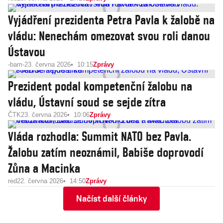
Vyjádření prezidenta Petra Pavla k žalobě na
vládu: Nenechám omezovat svou roli danou
Ústavou
-bam-
23. června 2026
10:15
Zprávy
Prezident podal kompetenční žalobu na
vládu, Ústavní soud se sejde zítra
ČTK
23. června 2026
10:06
Zprávy
Vláda rozhodla: Summit NATO bez Pavla.
Žalobu zatím neoznámil, Babiše doprovodí
Zůna a Macinka
red
22. června 2026
14:50
Zprávy
Načíst další články