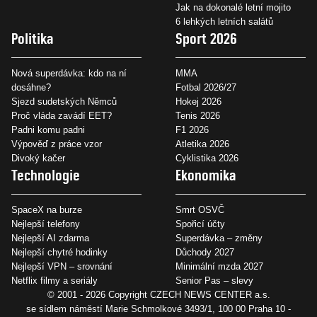
Jak na dokonalé letní mojito
6 lehkých letních salátů
Politika
Sport 2026
Nová superdávka: kdo na ní
MMA
dosáhne?
Fotbal 2026/27
Sjezd sudetských Němců
Hokej 2026
Proč vláda zavádí EET?
Tenis 2026
Padni komu padni
F1 2026
Výpověď z práce vzor
Atletika 2026
Divoký kačer
Cyklistika 2026
Technologie
Ekonomika
SpaceX na burze
Smrt OSVČ
Nejlepší telefony
Spořicí účty
Nejlepší AI zdarma
Superdávka – změny
Nejlepší chytré hodinky
Důchody 2027
Nejlepší VPN – srovnání
Minimální mzda 2027
Netflix filmy a seriály
Senior Pas – slevy
© 2001 - 2026 Copyright
CZECH NEWS CENTER a.s.
se sídlem náměstí Marie Schmolkové 3493/1, 100 00 Praha 10 -