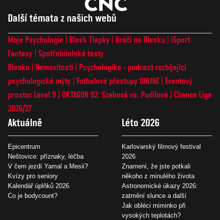
Další témata z našich webů
Moje Psychologie
Blesk Tlapky
Hráči na Blesku
iSport
Fantasy
Spotřebitelské testy
Blesku
Nemovitosti
Psychologika - podcast rozbíjející
psychologické mýty
Fotbalové přestupy ONLINE
Eventový
prostor Level 9
OKTAGON 92: Szabová vs. Pudilová
Chance Liga
2026/27
Aktuálně
Léto 2026
Epicentrum
Karlovarský filmový festival
Neštovice: příznaky, léčba
2026
V čem jezdí Yamal a Mesii?
Znamení, že jste potkali
Kvízy pro seniory
někoho z minulého života
Kalendář úplňků 2026
Astronomické úkazy 2026:
Co je bodycount?
zatmění slunce a další
Jak obléci miminko při
vysokých teplotách?