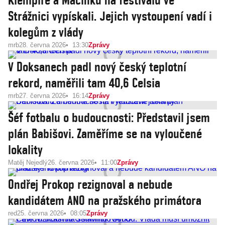
Klempíře a Macinku na festivalu ve
Strážnici vypískali. Jejich vystoupení vadí i
kolegům z vlády
mrb
28. června 2026
13:30
Zprávy
V Doksanech padl nový český teplotní
rekord, naměřili tam 40,6 Celsia
mrb
27. června 2026
16:14
Zprávy
Šéf fotbalu o budoucnosti: Představil jsem
plán Babišovi. Zaměříme se na vyloučené
lokality
Matěj Nejedlý
26. června 2026
11:00
Zprávy
Ondřej Prokop rezignoval a nebude
kandidátem ANO na pražského primátora
red
25. června 2026
08:05
Zprávy