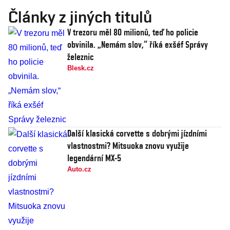
Články z jiných titulů
V trezoru měl 80 milionů, teď ho policie
obvinila. „Nemám slov,“ říká exšéf Správy
železnic
Blesk.cz
Další klasická corvette s dobrými jízdními
vlastnostmi? Mitsuoka znovu využije
legendární MX-5
Auto.cz