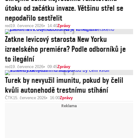
útoku od začátku invaze. Většinu střel se
nepodařilo sestřelit
red
19. července 2026
14:40
Zprávy
Zatkne levicový starosta New Yorku
izraelského premiéra? Podle odborníků je
to ilegální
red
19. července 2026
09:45
Zprávy
Turek by nevyužil imunitu, pokud by čelil
kvůli autonehodě trestnímu stíhání
ČTK
15. července 2026
16:00
Zprávy