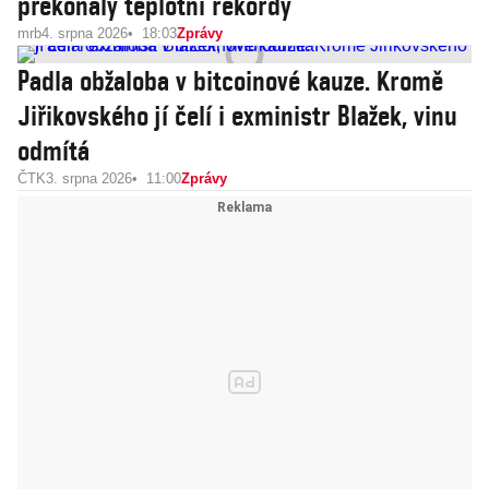
překonaly teplotní rekordy
mrb
4. srpna 2026
18:03
Zprávy
Padla obžaloba v bitcoinové kauze. Kromě
Jiřikovského jí čelí i exministr Blažek, vinu
odmítá
ČTK
3. srpna 2026
11:00
Zprávy