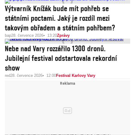
Výtvarník Knížák bude mít pohřeb se
státními poctami. Jaký je rozdíl mezi
takovým obřadem a státním pohřbem?
bap
28. července 2026
13:20
Zprávy
Nebe nad Vary rozzářilo 1300 dronů.
Jubilejní festival odstartovala rekordní
show
red
28. července 2026
12:00
Festival Karlovy Vary