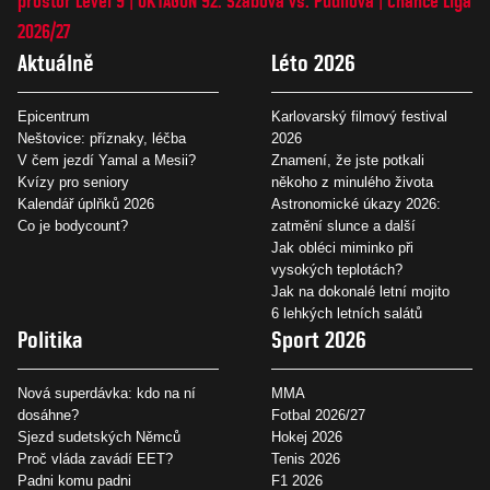
prostor Level 9
OKTAGON 92: Szabová vs. Pudilová
Chance Liga
2026/27
Aktuálně
Léto 2026
Epicentrum
Karlovarský filmový festival
Neštovice: příznaky, léčba
2026
V čem jezdí Yamal a Mesii?
Znamení, že jste potkali
Kvízy pro seniory
někoho z minulého života
Kalendář úplňků 2026
Astronomické úkazy 2026:
Co je bodycount?
zatmění slunce a další
Jak obléci miminko při
vysokých teplotách?
Jak na dokonalé letní mojito
6 lehkých letních salátů
Politika
Sport 2026
Nová superdávka: kdo na ní
MMA
dosáhne?
Fotbal 2026/27
Sjezd sudetských Němců
Hokej 2026
Proč vláda zavádí EET?
Tenis 2026
Padni komu padni
F1 2026