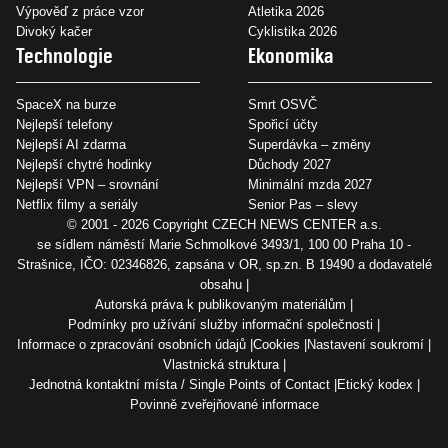
Výpověď z práce vzor
Atletika 2026
Divoký kačer
Cyklistika 2026
Technologie
Ekonomika
SpaceX na burze
Smrt OSVČ
Nejlepší telefony
Spořicí účty
Nejlepší AI zdarma
Superdávka – změny
Nejlepší chytré hodinky
Důchody 2027
Nejlepší VPN – srovnání
Minimální mzda 2027
Netflix filmy a seriály
Senior Pas – slevy
© 2001 - 2026 Copyright
CZECH NEWS CENTER a.s.
se sídlem náměstí Marie Schmolkové 3493/1, 100 00 Praha 10 -
Strašnice, IČO: 02346826, zapsána v OR, sp.zn. B 19490 a dodavatelé
obsahu
Autorská práva k publikovaným materiálům
Podmínky pro užívání služby informační společnosti
Informace o zpracování osobních údajů
Cookies
Nastavení soukromí
Vlastnická struktura
Jednotná kontaktní místa / Single Points of Contact
Etický kodex
Povinně zveřejňované informace