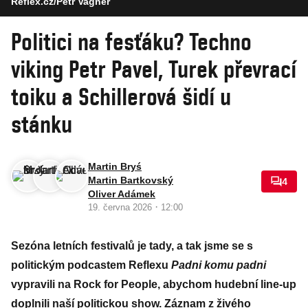
Reflex.cz/Petr Vagner
Politici na fesťáku? Techno
viking Petr Pavel, Turek převrací
toiku a Schillerová šidí u
stánku
Martin Bryś
Martin Bartkovský
4
Oliver Adámek
·
19. června 2026
12:00
Sezóna letních festivalů je tady, a tak jsme se s
politickým podcastem Reflexu
Padni komu padni
vypravili na Rock for People, abychom hudební line-up
doplnili naší politickou show. Záznam z živého