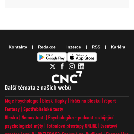
Kontakty
Redakce
Inzerce
RSS
Kariéra
Další témata z našich webů
Moje Psychologie
Blesk Tlapky
Hráči na Blesku
iSport
Fantasy
Spotřebitelské testy
Blesku
Nemovitosti
Psychologika - podcast rozbíjející
psychologické mýty
Fotbalové přestupy ONLINE
Eventový