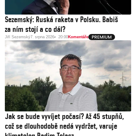
Sezemský: Ruská raketa v Polsku. Babiš
za ním stojí a co dál?
Jiří Sezemský
7. srpna 2026
20:00
Komentáře
Jak se bude vyvíjet počasí? Až 45 stupňů,
což se dlouhodobě nedá vydržet, varuje
klimatolog Radim Tolasz