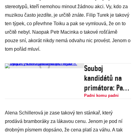
stereotypů, kteří nemohou minout žádnou akci. Vy, kdo za
muzikou často jezdíte, je určitě znáte. Filip Turek je takový
ten týpek, co převrhne Toiku a pak se vymlouvá, že on to
určitě nebyl. Naopak Petr Macinka o takové rošťárně
pouze sní, akorát nikdy nemá odvahu nic provést. Jenom o
tom pořád mluví.
Souboj
kandidátů na
primátora: Patří
Praha
Padni komu padni
motoristům,
Alena Schillerová je zase takový ten stánkař, který
nebo MHD? A
prodává bramboráky za lákavou cenu. Jenom je pod ní
kdo postaví
drobným písmem dopsáno, že cena platí za váhu. A tak