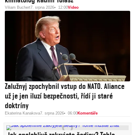
Viliam Buchert
7. srpna 2026
12:00
Video
Zalužnyj zpochybnil vstup do NATO. Aliance
už je jen iluzí bezpečnosti, řídí ji staré
doktríny
Ekaterina Kanakova
7. srpna 2026
06:00
Komentáře