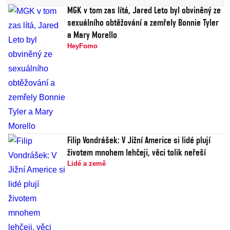
MGK v tom zas lítá, Jared Leto byl obviněný ze
sexuálního obtěžování a zemřely Bonnie Tyler
a Mary Morello
HeyFomo
Filip Vondrášek: V Jižní Americe si lidé plují
životem mnohem lehčeji, věci tolik neřeší
Lidé a země