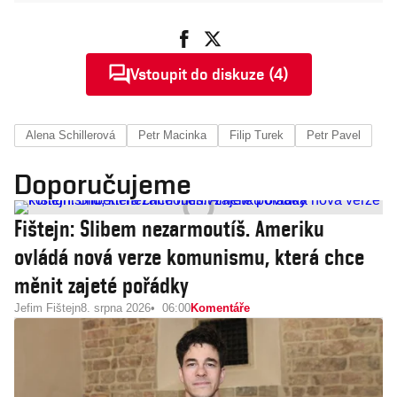
Vstoupit do diskuze (4)
Alena Schillerová
Petr Macinka
Filip Turek
Petr Pavel
Doporučujeme
Fištejn: Slibem nezarmoutíš. Ameriku
ovládá nová verze komunismu, která chce
měnit zajeté pořádky
Jefim Fištejn
8. srpna 2026
06:00
Komentáře