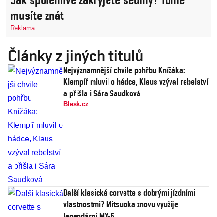
Jak spolehlivě zakryjete šediny? Tohle
musíte znát
Reklama
Články z jiných titulů
Nejvýznamnější chvíle pohřbu Knížáka:
Klempíř mluvil o hádce, Klaus vzýval rebelství
a přišla i Sára Saudková
Blesk.cz
Další klasická corvette s dobrými jízdními
vlastnostmi? Mitsuoka znovu využije
legendární MX-5