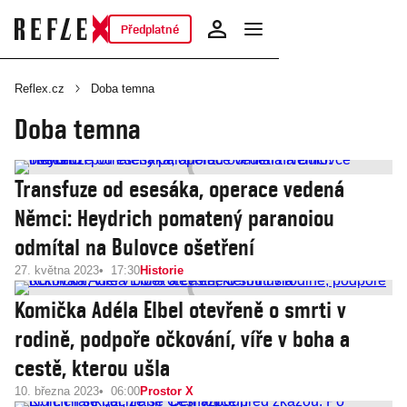
Předplatné
Reflex.cz
Doba temna
Doba temna
Transfuze od esesáka, operace vedená
Němci: Heydrich pomatený paranoiou
odmítal na Bulovce ošetření
27. května 2023
17:30
Historie
Komička Adéla Elbel otevřeně o smrti v
rodině, podpoře očkování, víře v boha a
cestě, kterou ušla
10. března 2023
06:00
Prostor X