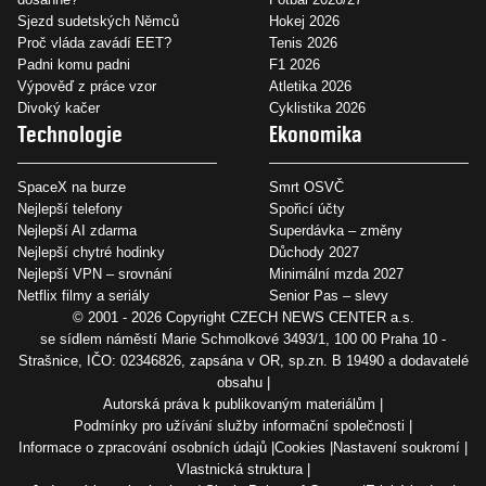
Sjezd sudetských Němců
Hokej 2026
Proč vláda zavádí EET?
Tenis 2026
Padni komu padni
F1 2026
Výpověď z práce vzor
Atletika 2026
Divoký kačer
Cyklistika 2026
Technologie
Ekonomika
SpaceX na burze
Smrt OSVČ
Nejlepší telefony
Spořicí účty
Nejlepší AI zdarma
Superdávka – změny
Nejlepší chytré hodinky
Důchody 2027
Nejlepší VPN – srovnání
Minimální mzda 2027
Netflix filmy a seriály
Senior Pas – slevy
© 2001 - 2026 Copyright
CZECH NEWS CENTER a.s.
se sídlem náměstí Marie Schmolkové 3493/1, 100 00 Praha 10 -
Strašnice, IČO: 02346826, zapsána v OR, sp.zn. B 19490 a dodavatelé
obsahu
Autorská práva k publikovaným materiálům
Podmínky pro užívání služby informační společnosti
Informace o zpracování osobních údajů
Cookies
Nastavení soukromí
Vlastnická struktura