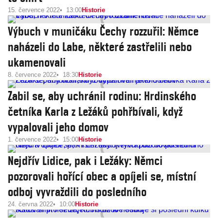
15. července 2022
13:00
Historie
Výbuch v muničáku Čechy rozzuřil: Němce
naházeli do Labe, některé zastřelili nebo
ukamenovali
8. července 2022
18:30
Historie
Zabil se, aby uchránil rodinu: Hrdinského
četníka Karla z Ležáků pohřbívali, když
vypalovali jeho domov
1. července 2022
15:00
Historie
Nejdřív Lidice, pak i Ležáky: Němci
pozorovali hořící obec a opíjeli se, místní
odboj vyvraždili do posledního
24. června 2022
10:00
Historie