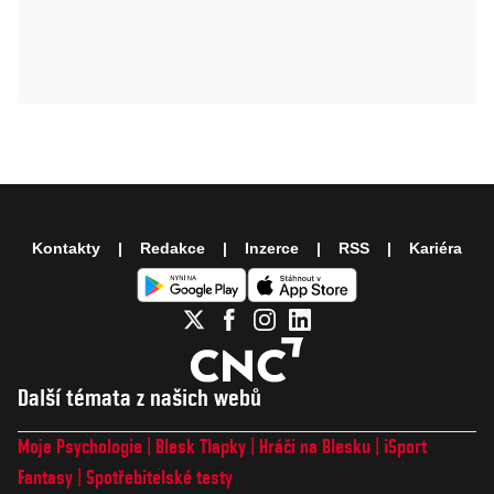
Kontakty
Redakce
Inzerce
RSS
Kariéra
Další témata z našich webů
Moje Psychologie
Blesk Tlapky
Hráči na Blesku
iSport
Fantasy
Spotřebitelské testy