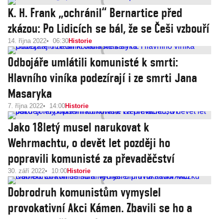
K. H. Frank „ochránil“ Bernartice před
zkázou: Po Lidicích se bál, že se Češi vzbouří
14. října 2022
06:30
Historie
Odbojáře umlátili komunisté k smrti:
Hlavního viníka podezírají i ze smrti Jana
Masaryka
7. října 2022
14:00
Historie
Jako 18letý musel narukovat k
Wehrmachtu, o devět let později ho
popravili komunisté za převaděčství
30. září 2022
10:00
Historie
Dobrodruh komunistům vymyslel
provokativní Akci Kámen. Zbavili se ho a