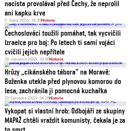
nacista provolával před Čechy, že neprolil
ani kapku krve
5. srpna 2022
16:00
Historie
Čechoslováci toužili pomáhat, tak vycvičili
Izraelce pro boj: Po letech ti samí vojáci
cvičili jejich nepřítele
29. července 2022
10:00
Historie
Hrůzy „cikánského tábora“ na Moravě:
Boženka utekla před plynovou komorou do
lesa, zachránila ji pomocná kuchařka
22. července 2022
06:20
Historie
Vykopat si vlastní hrob: Odbojáři ze skupiny
MAPAŽ chtěli vraždit komunisty, čekala je za
to smrt