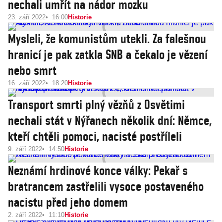
nechali umřít na nádor mozku
23. září 2022
16:00
Historie
Mysleli, že komunistům utekli. Za falešnou
hranicí je pak zatkla SNB a čekalo je vězení
nebo smrt
16. září 2022
18:20
Historie
Transport smrti plný vězňů z Osvětimi
nechali stát v Nýřanech několik dní: Němce,
kteří chtěli pomoci, nacisté postříleli
9. září 2022
14:50
Historie
Neznámí hrdinové konce války: Pekař s
bratrancem zastřelili vysoce postaveného
nacistu před jeho domem
2. září 2022
11:10
Historie