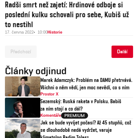
Radši smrt než zajetí: Hrdinové odboje si
poslední kulku schovali pro sebe, Kubiš už
to nestihl
17. června 2022
10:00
Historie
Předchozí
Další
Články odjinud
Marek Adamczyk: Problém na DAMU přetrvává.
Všichni o něm vědí, jen moc nevědí, co s ním
Prostor X
Sezemský: Ruská raketa v Polsku. Babiš
za ním stojí a co dál?
Komentáře
Jak se bude vyvíjet počasí? Až 45 stupňů, což
se dlouhodobě nedá vydržet, varuje
klimatolog Radim Tolasz