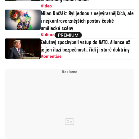
Video
Milan Knížák: Byl jednou z nejvýraznějších, ale
i nejkontroverznějších postav české
umělecké scény
Kultura
Zalužnyj zpochybnil vstup do NATO. Aliance už
je jen iluzí bezpečnosti, řídí ji staré doktríny
Komentáře