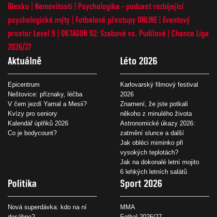
Blesku
Nemovitosti
Psychologika - podcast rozbíjející
psychologické mýty
Fotbalové přestupy ONLINE
Eventový
prostor Level 9
OKTAGON 92: Szabová vs. Pudilová
Chance Liga
2026/27
Aktuálně
Léto 2026
Epicentrum
Karlovarský filmový festival
Neštovice: příznaky, léčba
2026
V čem jezdí Yamal a Mesii?
Znamení, že jste potkali
Kvízy pro seniory
někoho z minulého života
Kalendář úplňků 2026
Astronomické úkazy 2026:
Co je bodycount?
zatmění slunce a další
Jak obléci miminko při
vysokých teplotách?
Jak na dokonalé letní mojito
6 lehkých letních salátů
Politika
Sport 2026
Nová superdávka: kdo na ní
MMA
dosáhne?
Fotbal 2026/27