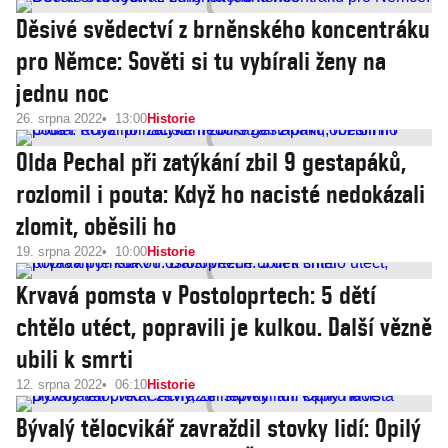
Děsivé svědectví z brněnského koncentráku
pro Němce: Sověti si tu vybírali ženy na
jednu noc
26. srpna 2022
13:00
Historie
Olda Pechal při zatýkání zbil 9 gestapáků,
rozlomil i pouta: Když ho nacisté nedokázali
zlomit, oběsili ho
19. srpna 2022
10:00
Historie
Krvavá pomsta v Postoloprtech: 5 dětí
chtělo utéct, popravili je kulkou. Další vězně
ubili k smrti
12. srpna 2022
06:10
Historie
Bývalý tělocvikář zavraždil stovky lidí: Opilý