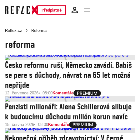
Předplatné
Reflex.cz
Reforma
reforma
Česko reformu ruší, Německo zavádí. Babiš
se pere s důchody, návrat na 65 let možná
nepřijde
12. července 2026
08:00
Komentáře
Penzisti milionáři: Alena Schillerová slibuje
k budoucímu důchodu milión korun navíc
15. června 2026
08:00
Komentáře
Nekonečný příběh zdravotnictví: V černé