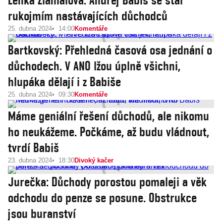
Lenka Zlámalová: Andrej Babiš se stal
rukojmím nastávajících důchodců
25. dubna 2024
14:00
Komentáře
Bartkovský: Přehledná časová osa jednání o
důchodech. V ANO lžou úplně všichni,
hlupáka dělají i z Babiše
25. dubna 2024
09:30
Komentáře
Máme geniální řešení důchodů, ale nikomu
ho neukážeme. Počkáme, až budu vládnout,
tvrdí Babiš
23. dubna 2024
18:30
Divoký kačer
Jurečka: Důchody porostou pomaleji a věk
odchodu do penze se posune. Obstrukce
jsou buranství