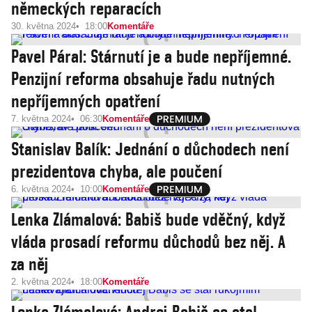
německých reparacích
30. května 2024
18:00
Komentáře
Pavel Páral: Stárnutí je a bude nepříjemné.
Penzijní reforma obsahuje řadu nutných
nepříjemných opatření
7. května 2024
06:30
Komentáře
Stanislav Balík: Jednání o důchodech není
prezidentova chyba, ale poučení
6. května 2024
10:00
Komentáře
Lenka Zlámalová: Babiš bude vděčný, když
vláda prosadí reformu důchodů bez něj. A
za něj
2. května 2024
18:00
Komentáře