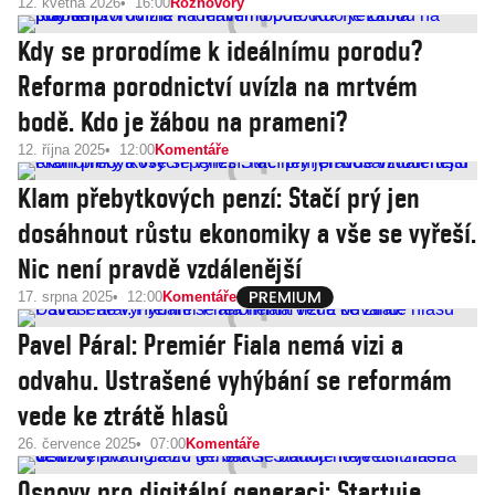
12. května 2026
16:00
Rozhovory
Kdy se prorodíme k ideálnímu porodu?
Reforma porodnictví uvízla na mrtvém
bodě. Kdo je žábou na prameni?
12. října 2025
12:00
Komentáře
Klam přebytkových penzí: Stačí prý jen
dosáhnout růstu ekonomiky a vše se vyřeší.
Nic není pravdě vzdálenější
17. srpna 2025
12:00
Komentáře
Pavel Páral: Premiér Fiala nemá vizi a
odvahu. Ustrašené vyhýbání se reformám
vede ke ztrátě hlasů
26. července 2025
07:00
Komentáře
Osnovy pro digitální generaci: Startuje