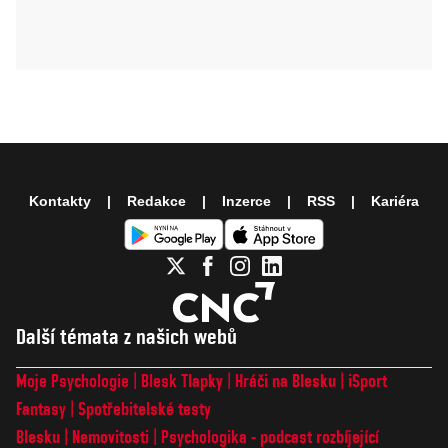
Kontakty
Redakce
Inzerce
RSS
Kariéra
Další témata z našich webů
Moje Psychologie
Blesk Tlapky
Hráči na Blesku
iSport
Fantasy
Spotřebitelské testy
Blesku
Nemovitosti
Psychologika - podcast rozbíjející