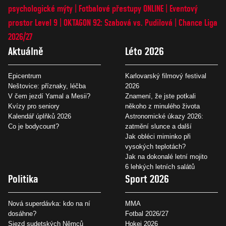
psychologické mýty
Fotbalové přestupy ONLINE
Eventový
prostor Level 9
OKTAGON 92: Szabová vs. Pudilová
Chance Liga
2026/27
Aktuálně
Léto 2026
Epicentrum
Karlovarský filmový festival
Neštovice: příznaky, léčba
2026
V čem jezdí Yamal a Mesii?
Znamení, že jste potkali
Kvízy pro seniory
někoho z minulého života
Kalendář úplňků 2026
Astronomické úkazy 2026:
Co je bodycount?
zatmění slunce a další
Jak obléci miminko při
vysokých teplotách?
Jak na dokonalé letní mojito
6 lehkých letních salátů
Politika
Sport 2026
Nová superdávka: kdo na ní
MMA
dosáhne?
Fotbal 2026/27
Sjezd sudetských Němců
Hokej 2026