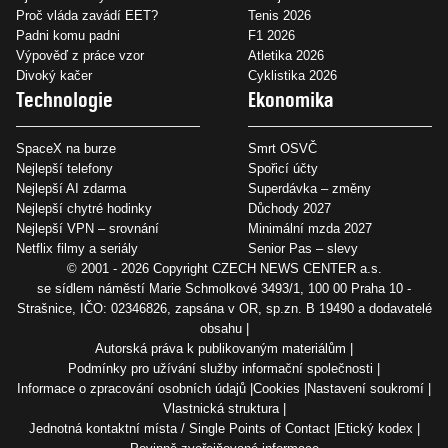
Proč vláda zavádí EET?
Tenis 2026
Padni komu padni
F1 2026
Výpověď z práce vzor
Atletika 2026
Divoký kačer
Cyklistika 2026
Technologie
Ekonomika
SpaceX na burze
Smrt OSVČ
Nejlepší telefony
Spořicí účty
Nejlepší AI zdarma
Superdávka – změny
Nejlepší chytré hodinky
Důchody 2027
Nejlepší VPN – srovnání
Minimální mzda 2027
Netflix filmy a seriály
Senior Pas – slevy
© 2001 - 2026 Copyright
CZECH NEWS CENTER a.s.
se sídlem náměstí Marie Schmolkové 3493/1, 100 00 Praha 10 -
Strašnice, IČO: 02346826, zapsána v OR, sp.zn. B 19490 a dodavatelé
obsahu
Autorská práva k publikovaným materiálům
Podmínky pro užívání služby informační společnosti
Informace o zpracování osobních údajů
Cookies
Nastavení soukromí
Vlastnická struktura
Jednotná kontaktní místa / Single Points of Contact
Etický kodex