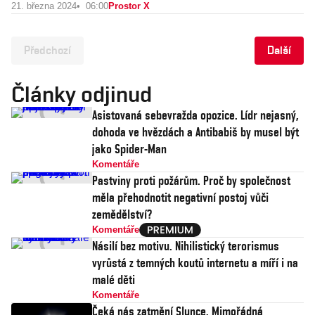
21. března 2024
06:00
Prostor X
Předchozí
Další
Články odjinud
Asistovaná sebevražda opozice. Lídr nejasný,
dohoda ve hvězdách a Antibabiš by musel být
jako Spider-Man
Komentáře
Pastviny proti požárům. Proč by společnost
měla přehodnotit negativní postoj vůči
zemědělství?
Komentáře
Násilí bez motivu. Nihilistický terorismus
vyrůstá z temných koutů internetu a míří i na
malé děti
Komentáře
Čeká nás zatmění Slunce. Mimořádná