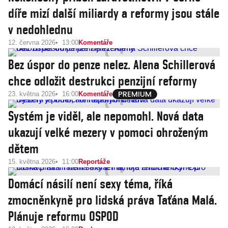
díře mizí další miliardy a reformy jsou stále
v nedohlednu
12. června 2026
13:00
Komentáře
Bez úspor do penze nelez. Alena Schillerová
chce odložit destrukci penzijní reformy
23. května 2026
16:00
Komentáře
Systém je viděl, ale nepomohl. Nová data
ukazují velké mezery v pomoci ohroženým
dětem
15. května 2026
11:00
Reportáže
Domácí násilí není sexy téma, říká
zmocněnkyně pro lidská práva Taťána Malá.
Plánuje reformu OSPOD