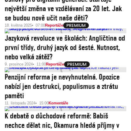
největší změna ve vzdělávaní za 20 let. Jak
se budou nově učit naše děti?
18. května 2025
07:00
Reportáže
Jazyková revoluce ve školách: Angličtina od
první třídy, druhý jazyk od šesté. Nutnost,
nebo velká zátěž?
9. prosince 2024
11:00
Reportáže
Penzijní reforma je nevyhnutelná. Opozice
nabízí jen destrukci, populismus a ztrátu
paměti
11. listopadu 2024
15:00
Komentáře
K debatě o důchodové reformě: Babiš
nechce dělat nic, Okamura hledá příjmy v