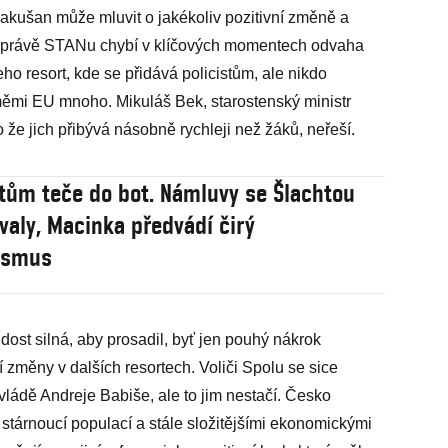
akušan může mluvit o jakékoliv pozitivní změně a
tože právě STANu chybí v klíčových momentech odvaha
eho resort, kde se přidává policistům, ale nikdo
měmi EU mnoho. Mikuláš Bek, starostenský ministr
to že jich přibývá násobně rychleji než žáků, neřeší.
tům teče do bot. Námluvy se Šlachtou
valy, Macinka předvádí čirý
ismus
 dost silná, aby prosadil, byť jen pouhý nákrok
í změny v dalších resortech. Voliči Spolu se sice
t vládě Andreje Babiše, ale to jim nestačí. Česko
 stárnoucí populací a stále složitějšími ekonomickými