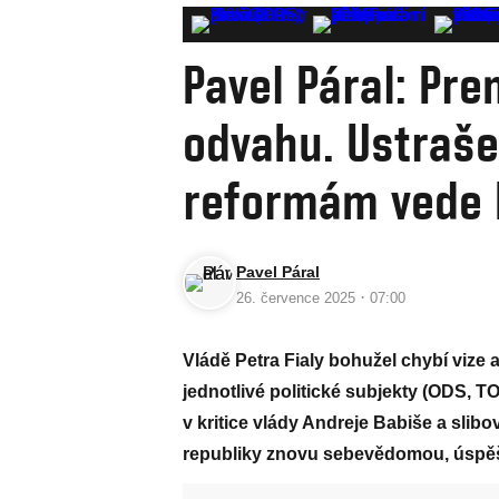
Pavel Páral: Pre
odvahu. Ustraše
reformám vede k
Pavel Páral
·
26. července 2025
07:00
Vládě Petra Fialy bohužel chybí vize 
jednotlivé politické subjekty (ODS, 
v kritice vlády Andreje Babiše a slibo
republiky znovu sebevědomou, úspě