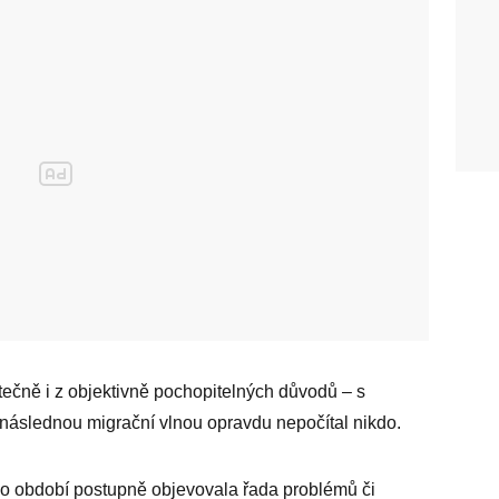
tečně i z objektivně pochopitelných důvodů – s
a následnou migrační vlnou opravdu nepočítal nikdo.
ho období postupně objevovala řada problémů či