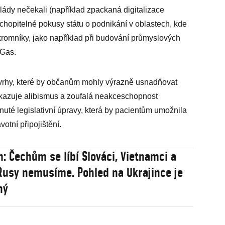
lády nečekali (například zpackaná digitalizace
ochopitelné pokusy státu o podnikání v oblastech, kde
mníky, jako například při budování průmyslových
4Gas.
vrhy, které by občanům mohly výrazně usnadňovat
ukazuje alibismus a zoufalá neakceschopnost
nuté legislativní úpravy, která by pacientům umožnila
votní připojištění.
: Čechům se líbí Slováci, Vietnamci a
 Rusy nemusíme. Pohled na Ukrajince je
ný