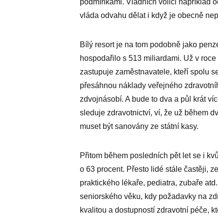
podmínkami. Vládních voliči například oc
vláda odvahu dělat i když je obecně nep
Bílý resort je na tom podobně jako penz
hospodařilo s 513 miliardami. Už v roc
zastupuje zaměstnavatele, kteří spolu s
přesáhnou náklady veřejného zdravotního 
zdvojnásobí. A bude to dva a půl krát v
sleduje zdravotnictví, ví, že už během d
muset být sanovány ze státní kasy.
Přitom během posledních pět let se i kvů
o 63 procent. Přesto lidé stále častěji,
praktického lékaře, pediatra, zubaře at
seniorského věku, kdy požadavky na zdr
kvalitou a dostupností zdravotní péče, kt