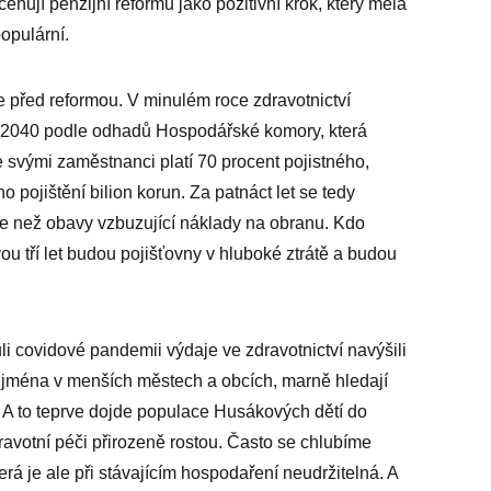
eňují penzijní reformu jako pozitivní krok, který měla
opulární.
e před reformou. V minulém roce zdravotnictví
e 2040 podle odhadů Hospodářské komory, která
e svými zaměstnanci platí 70 procent pojistného,
pojištění bilion korun. Za patnáct let se tedy
íce než obavy vzbuzující náklady na obranu. Kdo
vou tří let budou pojišťovny v hluboké ztrátě a budou
li covidové pandemii výdaje ve zdravotnictví navýšili
 zejména v menších městech a obcích, marně hledají
d. A to teprve dojde populace Husákových dětí do
avotní péči přirozeně rostou. Často se chlubíme
erá je ale při stávajícím hospodaření neudržitelná. A