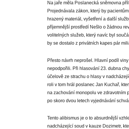
Na jaře měla Poslanecká sněmovna příležit
Projednávala zákon, který by pacientům 
hrazený materiál, vyšetření a další služb
příjemnější prostředí Nešlo o žádnou rev
volitelných služeb, který navíc byl souč
by se dostalo z privátních kapes pár mil
Přesto návrh neprošel. Hlavní podíl vin
nepodpořili. Při hlasování 23. dubna c
účelově ze strachu o hlasy v nadcházejíc
roli v tom hrál poslanec Jan Kuchař, kte
na zachování monopolu ve zdravotním po
po skoro dvou letech vyjednávání schvál
Tento alibismus je o to absurdnější v
nadcházející soud v kauze Dozimetr, kt