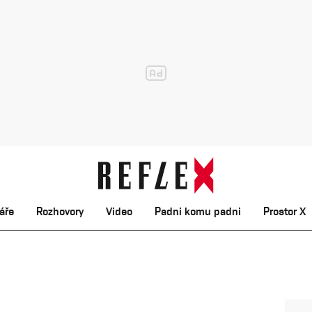
áře
Rozhovory
Video
Padni komu padni
Prostor X