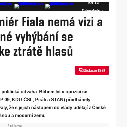
12
Fotogalerie
miér Fiala nemá vizi a
né vyhýbání se
e ztrátě hlasů
Diskuze (
88
)
a politická odvaha. Během let v opozici se
TOP 09, KDU-ČSL, Piráti a STAN) předháněly
valy, že s jejich nástupem do vlády udělají z České
šnou a moderní zemi.