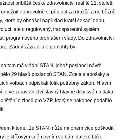
ost přiblížit české zdravotnictví realitě 21. století.
umožnil dobrovolně si připlatit za dražší, a ne běžně
y, které by obnášel například kratší čekací dobu,
oluci, ale o regulovaný, transparentní systém
ástí programového prohlášení vlády. Do zdravotnictví
iard. Žádný zázrak, ale pomohly by.
y na tom má vládní STAN, jehož poslanci návrh
hybělo 29 hlasů poslanců STAN. Zcela slabošsky a
ích volbách odpískali tolik potřebný zákon. Hlavní
rý je ve zdravotnictví slavný hlavně díky svému tlaku
jištění cizinců pro VZP, který se nakonec podařilo
it.
zhledem k tomu, že STAN může mnohem více poškodit
erý je klíčovým sněmovním volbám daleko blíže.