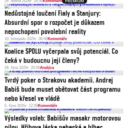
26. dubna 2026
16:00
Komentáře
Nedůstojné loučení Fialy a Stanjury:
Absurdní spor o rozpočet je důkazem
nepochopení povolební reality
10. listopadu 2025
06:00
Komentáře
Koalice SPOLU vyčerpala svůj potenciál. Co
čeká v budoucnu její členy?
28. října 2025
20:00
Analýza
Tvrdý poker o Strakovu akademii. Andrej
Babiš bude muset obětovat část programu
nebo křesel ve vládě
6. října 2025
12:00
Komentáře
Výsledky voleb: Babišův masakr motorovou
pilou, Hřibova láska nebeská a blbec