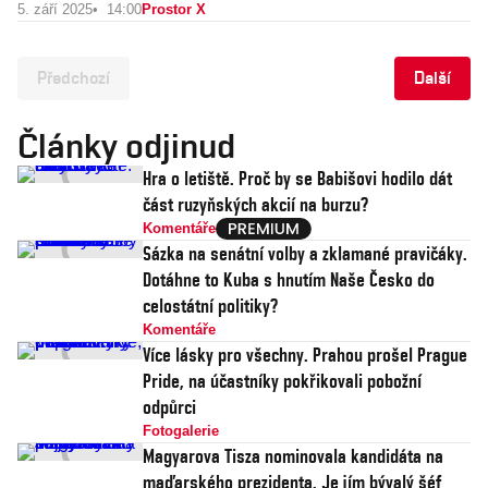
5. září 2025
14:00
Prostor X
Předchozí
Další
Články odjinud
Hra o letiště. Proč by se Babišovi hodilo dát
část ruzyňských akcií na burzu?
Komentáře
Sázka na senátní volby a zklamané pravičáky.
Dotáhne to Kuba s hnutím Naše Česko do
celostátní politiky?
Komentáře
Více lásky pro všechny. Prahou prošel Prague
Pride, na účastníky pokřikovali pobožní
odpůrci
Fotogalerie
Magyarova Tisza nominovala kandidáta na
maďarského prezidenta. Je jím bývalý šéf