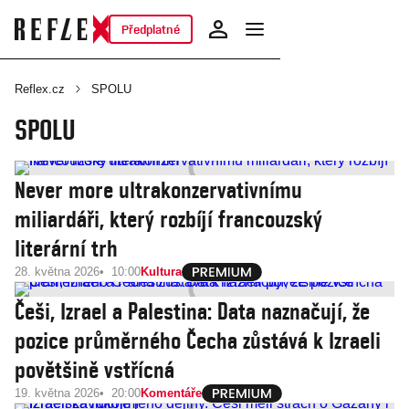
Předplatné
Reflex.cz
SPOLU
SPOLU
Never more ultrakonzervativnímu
miliardáři, který rozbíjí francouzský
literární trh
28. května 2026
10:00
Kultura
Češi, Izrael a Palestina: Data naznačují, že
pozice průměrného Čecha zůstává k Izraeli
povětšině vstřícná
19. května 2026
20:00
Komentáře