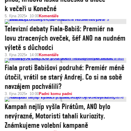
k večeři u Konečné
5. října 2025
10:00
Komentáře
Televizní debaty Fiala‒Babiš: Premiér na
lovu ztracených oveček, šéf ANO na nudném
výletě s důchodci
3. října 2025
14:00
Komentáře
Fiala proti Babišovi podruhé: Premiér méně
útočil, vrátil se starý Andrej. Co si na sobě
navzájem pochválili?
3. října 2025
10:00
Padni komu padni
Kampaň nejlíp vyšla Pirátům, ANO bylo
nevýrazné, Motoristi tahali kuriozity.
Známkujeme volební kampaně