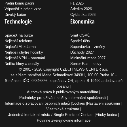
Padni komu padni
F1 2026
Výpověď z práce vzor
Atletika 2026
Divoký kačer
Cyklistika 2026
Technologie
Ekonomika
SpaceX na burze
Smrt OSVČ
Nejlepší telefony
Spořicí účty
Nejlepší AI zdarma
Superdávka – změny
Nejlepší chytré hodinky
Důchody 2027
Nejlepší VPN – srovnání
Minimální mzda 2027
Netflix filmy a seriály
Senior Pas – slevy
© 2001 - 2026 Copyright
CZECH NEWS CENTER a.s.
se sídlem náměstí Marie Schmolkové 3493/1, 100 00 Praha 10 -
Strašnice, IČO: 02346826, zapsána v OR, sp.zn. B 19490 a dodavatelé
obsahu
Autorská práva k publikovaným materiálům
Podmínky pro užívání služby informační společnosti
Informace o zpracování osobních údajů
Cookies
Nastavení soukromí
Vlastnická struktura
Jednotná kontaktní místa / Single Points of Contact
Etický kodex
Povinně zveřejňované informace