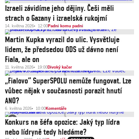
Izraeli závidíme jeho dějiny. Češi měli
strach o Gazany i izraelská rukojmí
14. května 2026
12:00
Padni komu padni
Martin Kupka vyrazil do ulic. Vysvětluje
lidem, že předsedou ODS už dávno není
Fiala, ale on
11. května 2026
19:00
Divoký kačer
„Fialovo“ SuperSPOLU nemůže fungovat. Lze
vůbec nějak v současnosti porazit hnutí
ANO?
6. května 2026
10:00
Komentáře
Konkurs na šéfa opozice: Jaký typ lídra
nebo lídryně tedy hle­dáme?