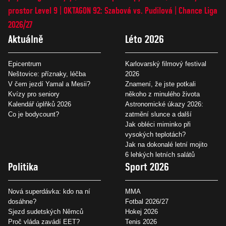
prostor Level 9
OKTAGON 92: Szabová vs. Pudilová
Chance Liga
2026/27
Aktuálně
Léto 2026
Epicentrum
Karlovarský filmový festival
Neštovice: příznaky, léčba
2026
V čem jezdí Yamal a Mesii?
Znamení, že jste potkali
Kvízy pro seniory
někoho z minulého života
Kalendář úplňků 2026
Astronomické úkazy 2026:
Co je bodycount?
zatmění slunce a další
Jak obléci miminko při
vysokých teplotách?
Jak na dokonalé letní mojito
6 lehkých letních salátů
Politika
Sport 2026
Nová superdávka: kdo na ní
MMA
dosáhne?
Fotbal 2026/27
Sjezd sudetských Němců
Hokej 2026
Proč vláda zavádí EET?
Tenis 2026