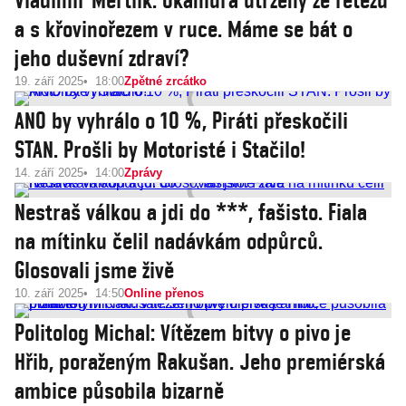
Vladimír Mertlík: Okamura utržený ze řetězu
a s křovinořezem v ruce. Máme se bát o
jeho duševní zdraví?
19. září 2025
18:00
Zpětné zrcátko
ANO by vyhrálo o 10 %, Piráti přeskočili
STAN. Prošli by Motoristé i Stačilo!
14. září 2025
14:00
Zprávy
Nestraš válkou a jdi do ***, fašisto. Fiala
na mítinku čelil nadávkám odpůrců.
Glosovali jsme živě
10. září 2025
14:50
Online přenos
Politolog Michal: Vítězem bitvy o pivo je
Hřib, poraženým Rakušan. Jeho premiérská
ambice působila bizarně