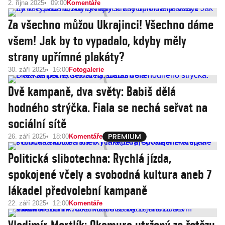
2. října 2025
09:00
Komentáře
Za všechno můžou Ukrajinci! Všechno dáme
všem! Jak by to vypadalo, kdyby měly
strany upřímné plakáty?
30. září 2025
16:00
Fotogalerie
Dvě kampaně, dva světy: Babiš dělá
hodného strýčka. Fiala se nechá seřvat na
sociální sítě
26. září 2025
18:00
Komentáře
Politická slibotechna: Rychlá jízda,
spokojené včely a svobodná kultura aneb 7
lákadel předvolební kampaně
22. září 2025
12:00
Komentáře