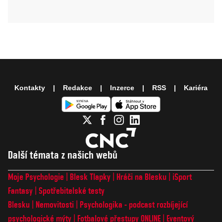
Kontakty
Redakce
Inzerce
RSS
Kariéra
Další témata z našich webů
Moje Psychologie
Blesk Tlapky
Hráči na Blesku
iSport
Fantasy
Spotřebitelské testy
Blesku
Nemovitosti
Psychologika - podcast rozbíjející
psychologické mýty
Fotbalové přestupy ONLINE
Eventový