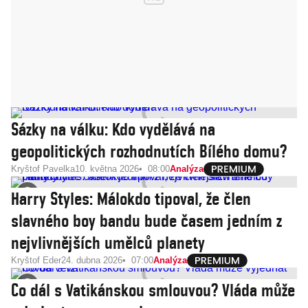
Sázky na válku: Kdo vydělává na
geopolitických rozhodnutích Bílého domu?
Kryštof Pavelka
10. května 2026
08:00
Analýza
Harry Styles: Málokdo tipoval, že člen
slavného boy bandu bude časem jedním z
nejvlivnějších umělců planety
Kryštof Eder
24. dubna 2026
07:00
Analýza
Co dál s Vatikánskou smlouvou? Vláda může