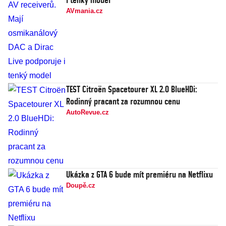
AVmania.cz
TEST Citroën Spacetourer XL 2.0 BlueHDi:
Rodinný pracant za rozumnou cenu
AutoRevue.cz
Ukázka z GTA 6 bude mít premiéru na Netflixu
Doupě.cz