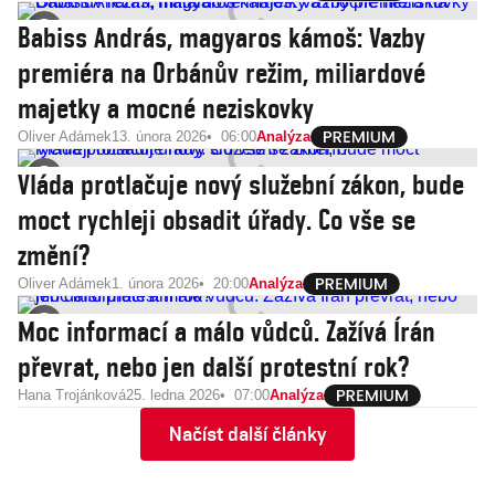
Babiss András, magyaros kámoš: Vazby
premiéra na Orbánův režim, miliardové
majetky a mocné neziskovky
Oliver Adámek
13. února 2026
06:00
Analýza
Vláda protlačuje nový služební zákon, bude
moct rychleji obsadit úřady. Co vše se
změní?
Oliver Adámek
1. února 2026
20:00
Analýza
Moc informací a málo vůdců. Zažívá Írán
převrat, nebo jen další protestní rok?
Hana Trojánková
25. ledna 2026
07:00
Analýza
Načíst další články