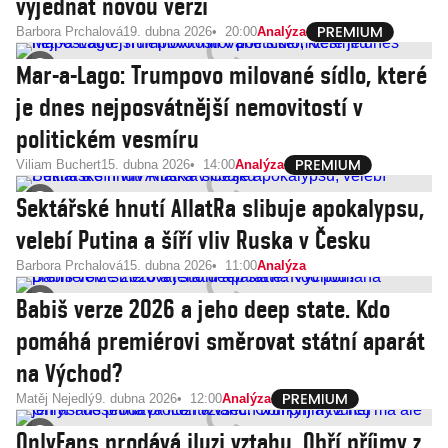
vyjednat novou verzi
Barbora Prchalová
19. dubna 2026
20:00
Analýza
Mar-a-Lago: Trumpovo milované sídlo, které
je dnes nejposvátnější nemovitostí v
politickém vesmíru
Viliam Buchert
15. dubna 2026
14:00
Analýza
Sektářské hnutí AllatRa slibuje apokalypsu,
velebí Putina a šíří vliv Ruska v Česku
Barbora Prchalová
15. dubna 2026
11:00
Analýza
Babiš verze 2026 a jeho deep state. Kdo
pomáhá premiérovi směrovat státní aparát
na Východ?
Matěj Nejedlý
9. dubna 2026
12:00
Analýza
OnlyFans prodává iluzi vztahu. Obří příjmy z