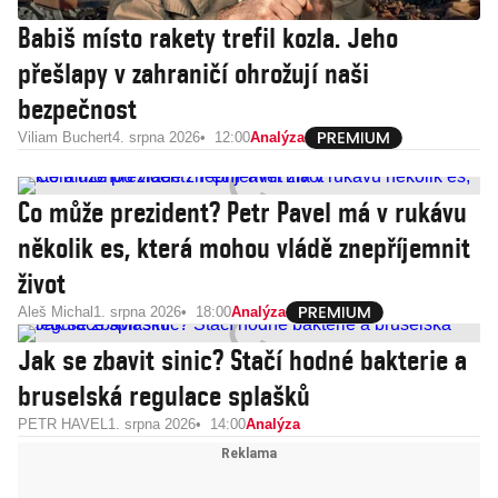
Babiš místo rakety trefil kozla. Jeho
přešlapy v zahraničí ohrožují naši
bezpečnost
Viliam Buchert
4. srpna 2026
12:00
Analýza
Co může prezident? Petr Pavel má v rukávu
několik es, která mohou vládě znepříjemnit
život
Aleš Michal
1. srpna 2026
18:00
Analýza
Jak se zbavit sinic? Stačí hodné bakterie a
bruselská regulace splašků
PETR HAVEL
1. srpna 2026
14:00
Analýza