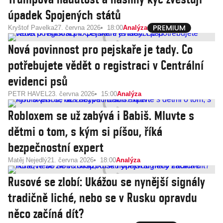
úpadek Spojených států
Kryštof Pavelka
27. června 2026
18:00
Analýza
Nová povinnost pro pejskaře je tady. Co
potřebujete vědět o registraci v Centrální
evidenci psů
PETR HAVEL
23. června 2026
15:00
Analýza
Robloxem se už zabývá i Babiš. Mluvte s
dětmi o tom, s kým si píšou, říká
bezpečnostní expert
Matěj Nejedlý
21. června 2026
18:00
Analýza
Rusové se zlobí: Ukážou se nynější signály
tradičně liché, nebo se v Rusku opravdu
něco začíná dít?