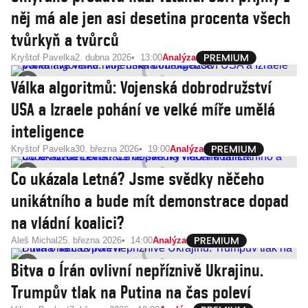
něj má ale jen asi desetina procenta všech
tvůrkyň a tvůrců
Kryštof Pavelka
2. dubna 2026
13:00
Analýza
Válka algoritmů: Vojenská dobrodružství
USA a Izraele pohání ve velké míře umělá
inteligence
Kryštof Pavelka
30. března 2026
19:00
Analýza
Co ukázala Letná? Jsme svědky něčeho
unikátního a bude mít demonstrace dopad
na vládní koalici?
Aleš Michal
25. března 2026
14:00
Analýza
Bitva o Írán ovlivní nepříznivě Ukrajinu.
Trumpův tlak na Putina na čas poleví