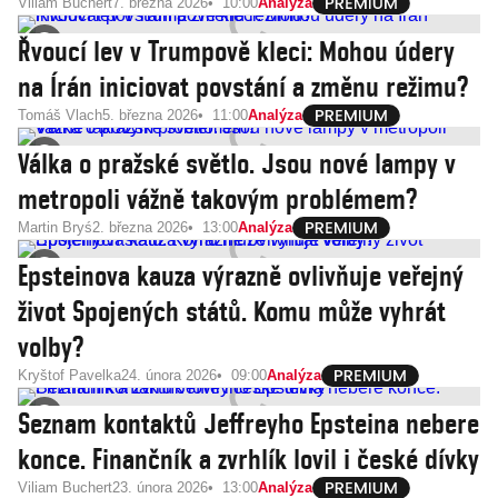
Viliam Buchert
7. března 2026
10:00
Analýza
Řvoucí lev v Trumpově kleci: Mohou údery
na Írán iniciovat povstání a změnu režimu?
Tomáš Vlach
5. března 2026
11:00
Analýza
Válka o pražské světlo. Jsou nové lampy v
metropoli vážně takovým problémem?
Martin Bryś
2. března 2026
13:00
Analýza
Epsteinova kauza výrazně ovlivňuje veřejný
život Spojených států. Komu může vyhrát
volby?
Kryštof Pavelka
24. února 2026
09:00
Analýza
Seznam kontaktů Jeffreyho Epsteina nebere
konce. Finančník a zvrhlík lovil i české dívky
Viliam Buchert
23. února 2026
13:00
Analýza