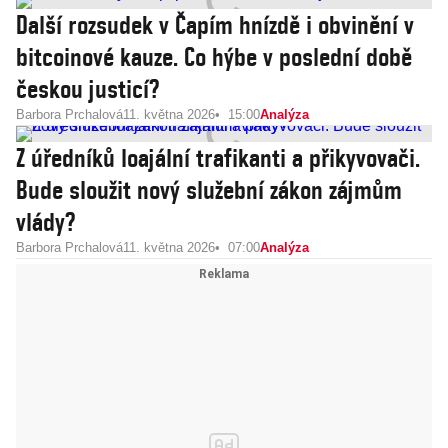
Další rozsudek v Čapím hnízdě i obvinění v
bitcoinové kauze. Co hýbe v poslední době
českou justicí?
Barbora Prchalová
11. května 2026
15:00
Analýza
Z úředníků loajální trafikanti a přikyvovači.
Bude sloužit nový služební zákon zájmům
vlády?
Barbora Prchalová
11. května 2026
07:00
Analýza