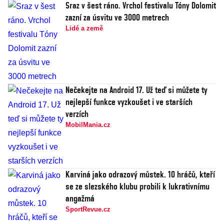
Sraz v šest ráno. Vrchol festivalu Tóny Dolomit
zazní za úsvitu ve 3000 metrech
Lidé a země
Nečekejte na Android 17. Už teď si můžete ty
nejlepší funkce vyzkoušet i ve starších
verzích
MobilMania.cz
Karviná jako odrazový můstek. 10 hráčů, kteří
se ze slezského klubu probili k lukrativnímu
angažmá
SportRevue.cz