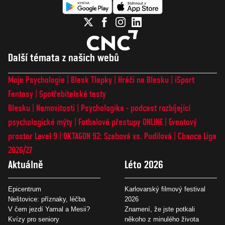
Další témata z našich webů
Moje Psychologie
Blesk Tlapky
Hráči na Blesku
iSport
Fantasy
Spotřebitelské testy
Blesku
Nemovitosti
Psychologika - podcast rozbíjející
psychologické mýty
Fotbalové přestupy ONLINE
Eventový
prostor Level 9
OKTAGON 92: Szabová vs. Pudilová
Chance Liga
2026/27
Aktuálně
Léto 2026
Epicentrum
Karlovarský filmový festival
Neštovice: příznaky, léčba
2026
V čem jezdí Yamal a Mesii?
Znamení, že jste potkali
Kvízy pro seniory
někoho z minulého života