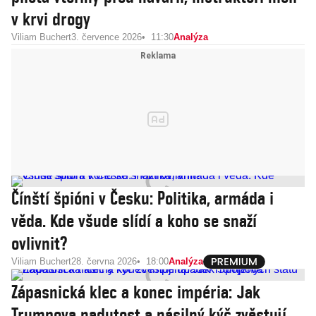
v krvi drogy
Viliam Buchert
3. července 2026
11:30
Analýza
Čínští špióni v Česku: Politika, armáda i
věda. Kde všude slídí a koho se snaží
ovlivnit?
Viliam Buchert
28. června 2026
18:00
Analýza
Zápasnická klec a konec impéria: Jak
Trumpova nadutost a násilný kýč zvěstují