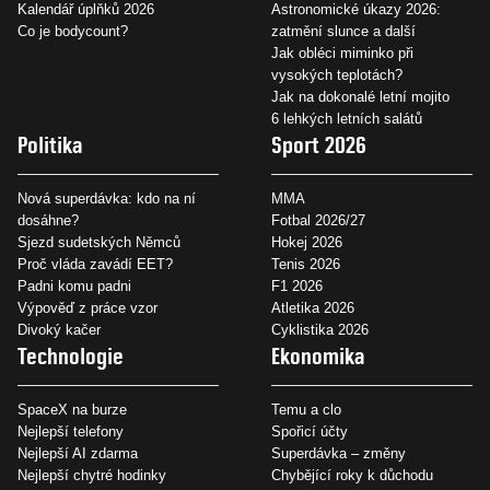
Kalendář úplňků 2026
Astronomické úkazy 2026:
Co je bodycount?
zatmění slunce a další
Jak obléci miminko při
vysokých teplotách?
Jak na dokonalé letní mojito
6 lehkých letních salátů
Politika
Sport 2026
Nová superdávka: kdo na ní
MMA
dosáhne?
Fotbal 2026/27
Sjezd sudetských Němců
Hokej 2026
Proč vláda zavádí EET?
Tenis 2026
Padni komu padni
F1 2026
Výpověď z práce vzor
Atletika 2026
Divoký kačer
Cyklistika 2026
Technologie
Ekonomika
SpaceX na burze
Temu a clo
Nejlepší telefony
Spořicí účty
Nejlepší AI zdarma
Superdávka – změny
Nejlepší chytré hodinky
Chybějící roky k důchodu