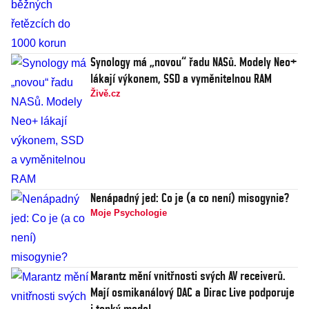
Synology má „novou“ řadu NASů. Modely Neo+
lákají výkonem, SSD a vyměnitelnou RAM
Živě.cz
Nenápadný jed: Co je (a co není) misogynie?
Moje Psychologie
Marantz mění vnitřnosti svých AV receiverů.
Mají osmikanálový DAC a Dirac Live podporuje
i tenký model