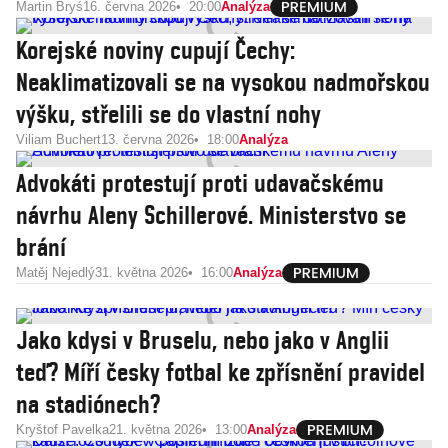
Martin Bryś
16. června 2026
20:00
Analýza
Korejské noviny cupují Čechy:
Neaklimatizovali se na vysokou nadmořskou
výšku, střelili se do vlastní nohy
Viliam Buchert
13. června 2026
18:00
Analýza
Advokáti protestují proti udavačskému
návrhu Aleny Schillerové. Ministerstvo se
brání
Matěj Nejedlý
31. května 2026
16:00
Analýza
Jako kdysi v Bruselu, nebo jako v Anglii
teď? Míří česky fotbal ke zpřísnění pravidel
na stadiónech?
Kryštof Pavelka
21. května 2026
13:00
Analýza