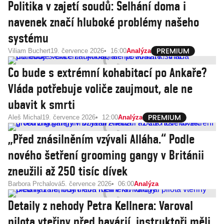
Politika v zajetí soudů: Selhání doma i
navenek značí hluboké problémy našeho
systému
Viliam Buchert
19. července 2026
16:00
Analýza
Co bude s extrémní kohabitací po Ankaře?
Vláda potřebuje voliče zaujmout, ale ne
ubavit k smrti
Aleš Michal
19. července 2026
12:00
Analýza
„Před znásilněním vzývali Alláha.“ Podle
nového šetření grooming gangy v Británii
zneužili až 250 tisíc dívek
Barbora Prchalová
5. července 2026
06:00
Analýza
Detaily z nehody Petra Kellnera: Varoval
pilota vteřiny před havárií, instruktoři měli