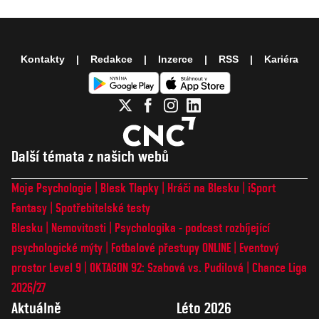
Kontakty
Redakce
Inzerce
RSS
Kariéra
Další témata z našich webů
Moje Psychologie
Blesk Tlapky
Hráči na Blesku
iSport
Fantasy
Spotřebitelské testy
Blesku
Nemovitosti
Psychologika - podcast rozbíjející
psychologické mýty
Fotbalové přestupy ONLINE
Eventový
prostor Level 9
OKTAGON 92: Szabová vs. Pudilová
Chance Liga
2026/27
Aktuálně
Léto 2026