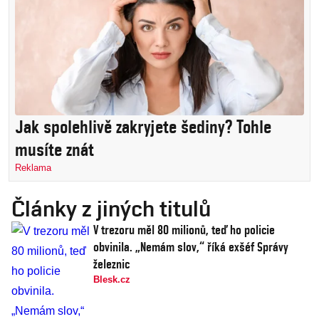
Jak spolehlivě zakryjete šediny? Tohle
musíte znát
Reklama
Články z jiných titulů
V trezoru měl 80 milionů, teď ho policie
obvinila. „Nemám slov,“ říká exšéf Správy
železnic
Blesk.cz