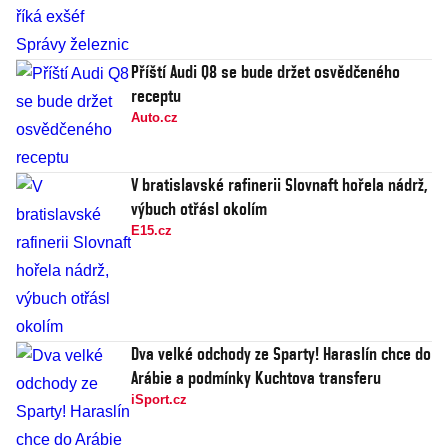
Příští Audi Q8 se bude držet osvědčeného
receptu
Auto.cz
V bratislavské rafinerii Slovnaft hořela nádrž,
výbuch otřásl okolím
E15.cz
Dva velké odchody ze Sparty! Haraslín chce do
Arábie a podmínky Kuchtova transferu
iSport.cz