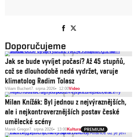
Doporučujeme
Jak se bude vyvíjet počasí? Až 45 stupňů,
což se dlouhodobě nedá vydržet, varuje
klimatolog Radim Tolasz
Viliam Buchert
7. srpna 2026
12:00
Video
Milan Knížák: Byl jednou z nejvýraznějších,
ale i nejkontroverznějších postav české
umělecké scény
Marek Gregor
7. srpna 2026
13:00
Kultura