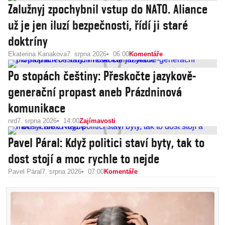
Zalužnyj zpochybnil vstup do NATO. Aliance
už je jen iluzí bezpečnosti, řídí ji staré
doktríny
Ekaterina Kanakova
7. srpna 2026
06:00
Komentáře
Po stopách češtiny: Přeskočte jazykově-
generační propast aneb Prázdninová
komunikace
nrd
7. srpna 2026
14:00
Zajímavosti
Pavel Páral: Když politici staví byty, tak to
dost stojí a moc rychle to nejde
Pavel Páral
7. srpna 2026
07:00
Komentáře