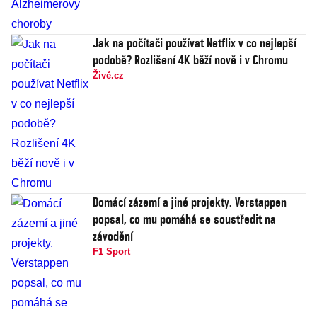
Jak na počítači používat Netflix v co nejlepší
podobě? Rozlišení 4K běží nově i v Chromu
Živě.cz
Domácí zázemí a jiné projekty. Verstappen
popsal, co mu pomáhá se soustředit na
závodění
F1 Sport