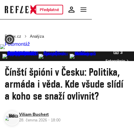
Předplatné
Reflex.cz
Analýza
3
Fotogalerie
Čínští špióni v Česku: Politika,
armáda i věda. Kde všude slídí
a koho se snaží ovlivnit?
Viliam Buchert
·
28. června 2026
18:00