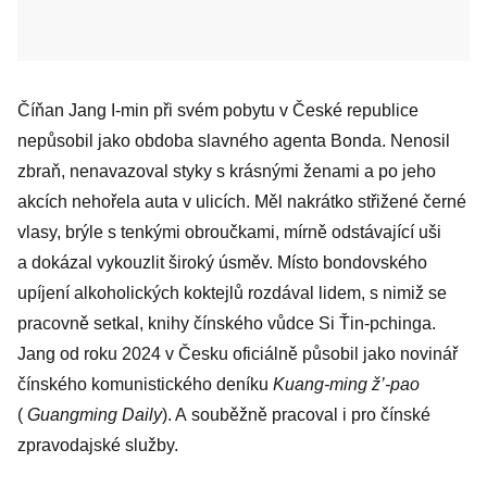
Číňan Jang I-min při svém pobytu v České republice
nepůsobil jako obdoba slavného agenta Bonda. Nenosil
zbraň, nenavazoval styky s krásnými ženami a po jeho
akcích nehořela auta v ulicích. Měl nakrátko střižené černé
vlasy, brýle s tenkými obroučkami, mírně odstávající uši
a dokázal vykouzlit široký úsměv. Místo bondovského
upíjení alkoholických koktejlů rozdával lidem, s nimiž se
pracovně setkal, knihy čínského vůdce Si Ťin-pchinga.
Jang od roku 2024 v Česku oficiálně působil jako novinář
čínského komunistického deníku
Kuang-ming ž’-pao
(
Guangming Daily
). A souběžně pracoval i pro čínské
zpravodajské služby.