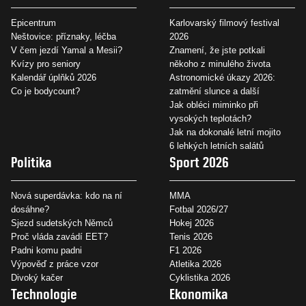
Epicentrum
Karlovarský filmový festival
Neštovice: příznaky, léčba
2026
V čem jezdí Yamal a Mesii?
Znamení, že jste potkali
Kvízy pro seniory
někoho z minulého života
Kalendář úplňků 2026
Astronomické úkazy 2026:
Co je bodycount?
zatmění slunce a další
Jak obléci miminko při
vysokých teplotách?
Jak na dokonalé letní mojito
6 lehkých letních salátů
Politika
Sport 2026
Nová superdávka: kdo na ní
MMA
dosáhne?
Fotbal 2026/27
Sjezd sudetských Němců
Hokej 2026
Proč vláda zavádí EET?
Tenis 2026
Padni komu padni
F1 2026
Výpověď z práce vzor
Atletika 2026
Divoký kačer
Cyklistika 2026
Technologie
Ekonomika