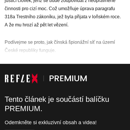
justicí člověk, jenž se bude zodpovídat z neoprávněné
činnosti pro cizí moc. Což umožňuje úprava paragrafu
318a Trestního zákoníku, jež byla přijata v loňském roce.
A že mu hrozí až pět let vězení.
Podívejme se proto, jak čínská špionážní síť na území
České republiky funguje.
Tento článek je součástí balíčku
PREMIUM.
Odemkněte si exkluzivní obsah a videa!