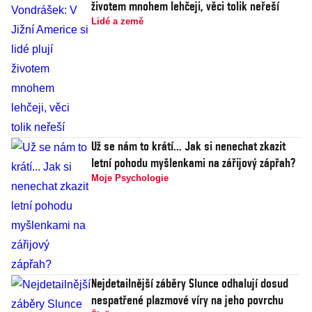
životem mnohem lehčeji, věci tolik neřeší
Lidé a země
Už se nám to krátí... Jak si nenechat zkazit
letní pohodu myšlenkami na zářijový zápřah?
Moje Psychologie
Nejdetailnější záběry Slunce odhalují dosud
nespatřené plazmové víry na jeho povrchu