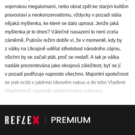
vojenskou megalomanii, nebo obrat zpět ke starým kultům
pravoslaví a neokonzervatismu, vždycky v pozadí stála
nějaká myšlenka, ke které se dalo upnout. Jenže jaká
myšlenka je to dnes? Válečné nasazení to není zcela
záměrně, Putinův režim dobře ví, že v momentě, kdy by
z války na Ukrajině udělal středobod národního zájmu,
všichni by se začali ptát, proč se nedaří. A tak je válka
nadále prezentována jako okrajová záležitost, byť se jí
v pozadí podřizuje naprosto všechno. Majoritní společnost
se pak ocitá v jakémsi ideovém vakuu a do toho Vladimir
Vladimirovič vypovídá společenskou smlouvu.