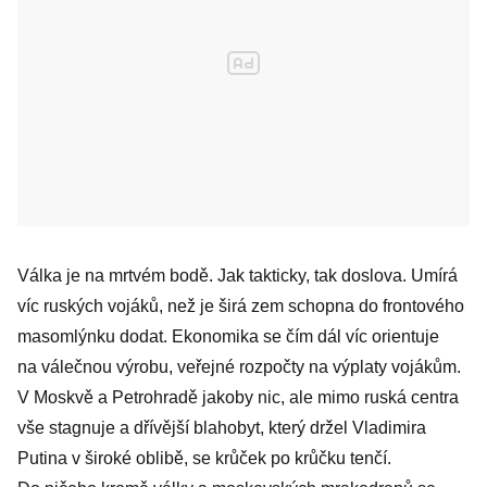
Válka je na mrtvém bodě. Jak takticky, tak doslova. Umírá
víc ruských vojáků, než je širá zem schopna do frontového
masomlýnku dodat. Ekonomika se čím dál víc orientuje
na válečnou výrobu, veřejné rozpočty na výplaty vojákům.
V Moskvě a Petrohradě jakoby nic, ale mimo ruská centra
vše stagnuje a dřívější blahobyt, který držel Vladimira
Putina v široké oblibě, se krůček po krůčku tenčí.