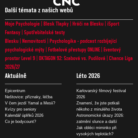
Další témata z našich webů
Moje Psychologie
Blesk Tlapky
Hráči na Blesku
iSport
Fantasy
Spotřebitelské testy
Blesku
Nemovitosti
Psychologika - podcast rozbíjející
psychologické mýty
Fotbalové přestupy ONLINE
Eventový
prostor Level 9
OKTAGON 92: Szabová vs. Pudilová
Chance Liga
2026/27
Aktuálně
Léto 2026
Epicentrum
Karlovarský filmový festival
Neštovice: příznaky, léčba
2026
V čem jezdí Yamal a Mesii?
Znamení, že jste potkali
Kvízy pro seniory
někoho z minulého života
Kalendář úplňků 2026
Astronomické úkazy 2026:
Co je bodycount?
zatmění slunce a další
Jak obléci miminko při
vysokých teplotách?