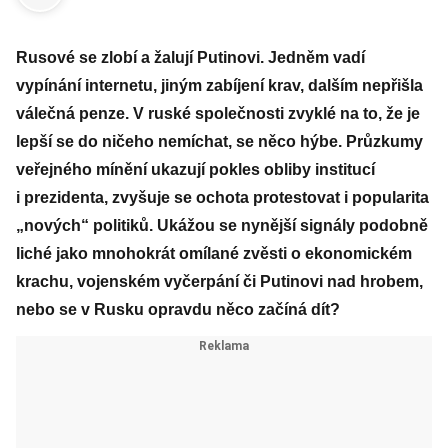
Rusové se zlobí a žalují Putinovi. Jedněm vadí
vypínání internetu, jiným zabíjení krav, dalším nepřišla
válečná penze. V ruské společnosti zvyklé na to, že je
lepší se do ničeho nemíchat, se něco hýbe. Průzkumy
veřejného mínění ukazují pokles obliby institucí
i prezidenta, zvyšuje se ochota protestovat i popularita
„nových“ politiků. Ukážou se nynější signály podobně
liché jako mnohokrát omílané zvěsti o ekonomickém
krachu, vojenském vyčerpání či Putinovi nad hrobem,
nebo se v Rusku opravdu něco začíná dít?