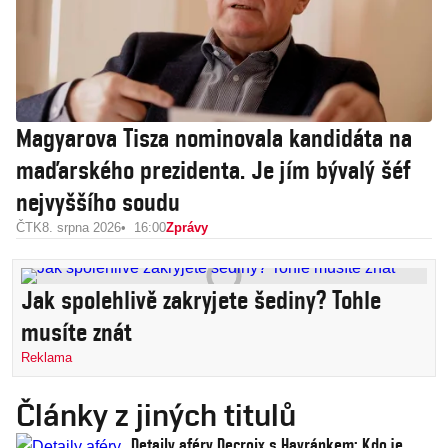
Magyarova Tisza nominovala kandidáta na
maďarského prezidenta. Je jím bývalý šéf
nejvyššího soudu
ČTK
8. srpna 2026
16:00
Zprávy
Jak spolehlivě zakryjete šediny? Tohle
musíte znát
Reklama
Články z jiných titulů
Detaily aféry Decroix s Havránkem: Kdo je