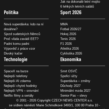
Jak na dokonalé letní mojito
6 lehkých letních salátů
Politika
Sport 2026
Nová superdávka: kdo na ní
MMA
dosáhne?
Fotbal 2026/27
Sjezd sudetských Němců
Hokej 2026
Proč vláda zavádí EET?
Tenis 2026
Padni komu padni
F1 2026
Výpověď z práce vzor
Atletika 2026
Divoký kačer
Cyklistika 2026
Technologie
Ekonomika
SpaceX na burze
Smrt OSVČ
Nejlepší telefony
Spořicí účty
Nejlepší AI zdarma
Superdávka – změny
Nejlepší chytré hodinky
Důchody 2027
Nejlepší VPN – srovnání
Minimální mzda 2027
Netflix filmy a seriály
Senior Pas – slevy
© 2001 - 2026 Copyright
CZECH NEWS CENTER a.s.
se sídlem náměstí Marie Schmolkové 3493/1, 100 00 Praha 10 -