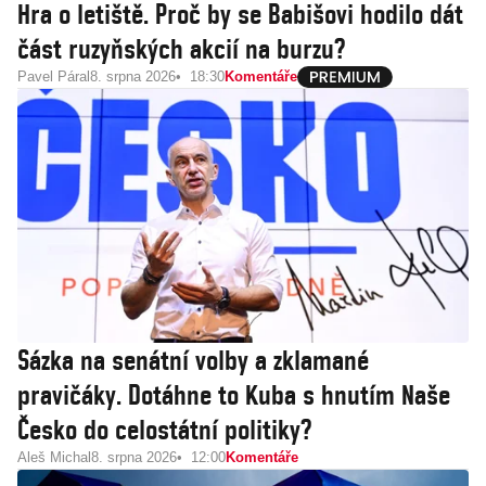
Hra o letiště. Proč by se Babišovi hodilo dát
část ruzyňských akcií na burzu?
Pavel Páral
8. srpna 2026
18:30
Komentáře
Sázka na senátní volby a zklamané
pravičáky. Dotáhne to Kuba s hnutím Naše
Česko do celostátní politiky?
Aleš Michal
8. srpna 2026
12:00
Komentáře