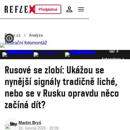
Předplatné
Reflex.cz
Analýza
3
Fotogalerie
Rusové se zlobí: Ukážou se
nynější signály tradičně liché,
nebo se v Rusku opravdu něco
začíná dít?
Martin Bryś
·
16. června 2026
20:00