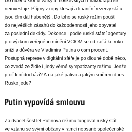
Do ničeho kromě války a moskevských mrakodrapů se
neinvestuje. Příjmy z ropy klesají a finanční rezervy státu
jsou čím dál hubenější. Do toho se ruský režim pouští
do největších zásahů do každodennosti jeho obyvatel
za poslední dekády. Dokonce i podle ruské státní agentury
pro výzkum veřejného mínění VCIOM se od začátku roku
snížila důvěra ve Vladimira Putina o osm procent.
Postupná represe v digitální sféře je po dlouhé době něco,
co zvedá ze židle i jindy věrné sympatizanty režimu. Jenže
proč k ní dochází? A na jaké palivo a jakým směrem dnes
Rusko jede?
Putin vypovídá smlouvu
Za dvacet šest let Putinova režimu fungoval ruský stát
ve vztahu se svými občany v rámci nepsané společenské