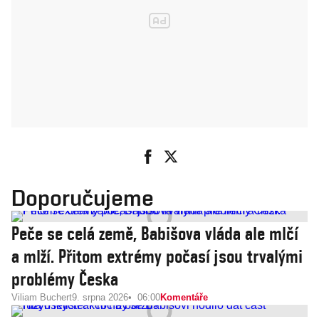
Doporučujeme
Peče se celá země, Babišova vláda ale mlčí
a mlží. Přitom extrémy počasí jsou trvalými
problémy Česka
Viliam Buchert
9. srpna 2026
06:00
Komentáře