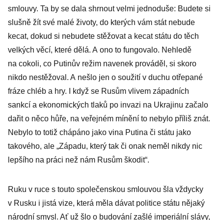
smlouvy. Ta by se dala shrnout velmi jednoduše: Budete si
slušně žít své malé životy, do kterých vám stát nebude
kecat, dokud si nebudete stěžovat a kecat státu do těch
velkých věcí, které dělá. A ono to fungovalo. Nehledě
na cokoli, co Putinův režim navenek prováděl, si skoro
nikdo nestěžoval. A nešlo jen o soužití v duchu otřepané
fráze chléb a hry. I když se Rusům vlivem západních
sankcí a ekonomických tlaků po invazi na Ukrajinu začalo
dařit o něco hůře, na veřejném mínění to nebylo příliš znát.
Nebylo to totiž chápáno jako vina Putina či státu jako
takového, ale „Západu, který tak či onak neměl nikdy nic
lepšího na práci než nám Rusům škodit“.
Ruku v ruce s touto společenskou smlouvou šla vždycky
v Rusku i jistá vize, která měla dávat politice státu nějaký
národní smysl. Ať už šlo o budování zašlé imperiální slávy,