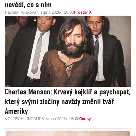
nevědí, co s ním
Pavlína Horáková
7. srpna 2026
18:00
Prostor X
Charles Manson: Krvavý kejklíř a psychopat,
který svými zločiny navždy změnil tvář
Ameriky
VOJTĚCH LINDAUR
8. srpna 2026
08:00
Causy