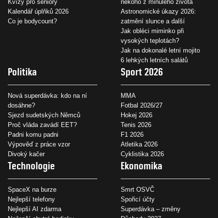
Kvízy pro seniory
někoho z minulého života
Kalendář úplňků 2026
Astronomické úkazy 2026:
Co je bodycount?
zatmění slunce a další
Jak obléci miminko při
vysokých teplotách?
Jak na dokonalé letní mojito
6 lehkých letních salátů
Politika
Sport 2026
Nová superdávka: kdo na ní
MMA
dosáhne?
Fotbal 2026/27
Sjezd sudetských Němců
Hokej 2026
Proč vláda zavádí EET?
Tenis 2026
Padni komu padni
F1 2026
Výpověď z práce vzor
Atletika 2026
Divoký kačer
Cyklistika 2026
Technologie
Ekonomika
SpaceX na burze
Smrt OSVČ
Nejlepší telefony
Spořicí účty
Nejlepší AI zdarma
Superdávka – změny