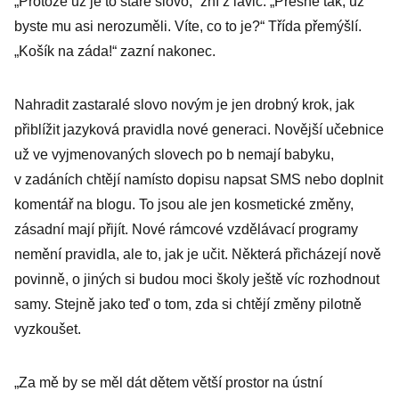
„Protože už je to staré slovo,“ zní z lavic. „Přesně tak, už
byste mu asi nerozuměli. Víte, co to je?“ Třída přemýšlí.
„Košík na záda!“ zazní nakonec.
Nahradit zastaralé slovo novým je jen drobný krok, jak
přiblížit jazyková pravidla nové generaci. Novější učebnice
už ve vyjmenovaných slovech po b nemají babyku,
v zadáních chtějí namísto dopisu napsat SMS nebo doplnit
komentář na blogu. To jsou ale jen kosmetické změny,
zásadní mají přijít. Nové rámcové vzdělávací programy
nemění pravidla, ale to, jak je učit. Některá přicházejí nově
povinně, o jiných si budou moci školy ještě víc rozhodnout
samy. Stejně jako teď o tom, zda si chtějí změny pilotně
vyzkoušet.
„Za mě by se měl dát dětem větší prostor na ústní