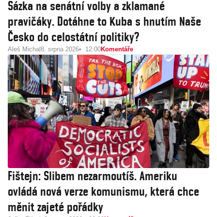
Sázka na senátní volby a zklamané
pravičáky. Dotáhne to Kuba s hnutím Naše
Česko do celostátní politiky?
Aleš Michal
8. srpna 2026
12:00
Komentáře
Fištejn: Slibem nezarmoutíš. Ameriku
ovládá nová verze komunismu, která chce
měnit zajeté pořádky