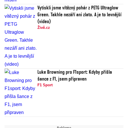
Vytiskli jsme vítězný pohár z PETG Ultraglow
Green. Takhle nezáří ani zlato. A je to levnější
(video)
Živě.cz
Luke Browning pro F1sport: Kdyby přišla
šance z F1, jsem připraven
F1 Sport