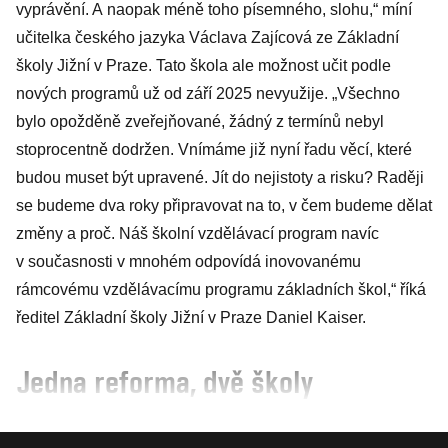
vyprávění. A naopak méně toho písemného, slohu,“ míní
učitelka českého jazyka Václava Zajícová ze Základní
školy Jižní v Praze. Tato škola ale možnost učit podle
nových programů už od září 2025 nevyužije. „Všechno
bylo opožděně zveřejňované, žádný z termínů nebyl
stoprocentně dodržen. Vnímáme již nyní řadu věcí, které
budou muset být upravené. Jít do nejistoty a risku? Raději
se budeme dva roky připravovat na to, v čem budeme dělat
změny a proč. Náš školní vzdělávací program navíc
v současnosti v mnohém odpovídá inovovanému
rámcovému vzdělávacímu programu základních škol,“ říká
ředitel Základní školy Jižní v Praze Daniel Kaiser.
Jedna reforma, dvě školy