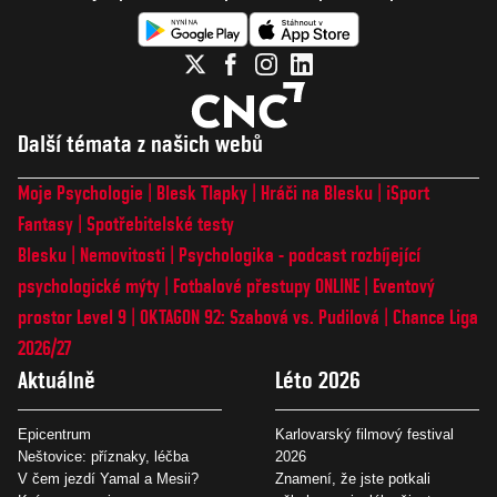
Další témata z našich webů
Moje Psychologie
Blesk Tlapky
Hráči na Blesku
iSport
Fantasy
Spotřebitelské testy
Blesku
Nemovitosti
Psychologika - podcast rozbíjející
psychologické mýty
Fotbalové přestupy ONLINE
Eventový
prostor Level 9
OKTAGON 92: Szabová vs. Pudilová
Chance Liga
2026/27
Aktuálně
Léto 2026
Epicentrum
Karlovarský filmový festival
Neštovice: příznaky, léčba
2026
V čem jezdí Yamal a Mesii?
Znamení, že jste potkali