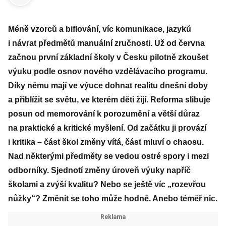
Méně vzorců a biflování, víc komunikace, jazyků
i návrat předmětů manuální zručnosti. Už od června
začnou první základní školy v Česku pilotně zkoušet
výuku podle osnov nového vzdělávacího programu.
Díky němu mají ve výuce dohnat realitu dnešní doby
a přiblížit se světu, ve kterém děti žijí. Reforma slibuje
posun od memorování k porozumění a větší důraz
na praktické a kritické myšlení. Od začátku ji provází
i kritika – část škol změny vítá, část mluví o chaosu.
Nad některými předměty se vedou ostré spory i mezi
odborníky. Sjednotí změny úroveň výuky napříč
školami a zvýší kvalitu? Nebo se ještě víc „rozevřou
nůžky“? Změnit se toho může hodně. Anebo téměř nic.