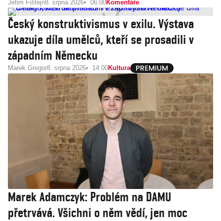
Jefim Fištejn
8. srpna 2026
06:00
Komentáře
Český konstruktivismus v exilu. Výstava
ukazuje díla umělců, kteří se prosadili v
západním Německu
Marek Gregor
8. srpna 2026
14:00
Kultura
Marek Adamczyk: Problém na DAMU
přetrvává. Všichni o něm vědí, jen moc