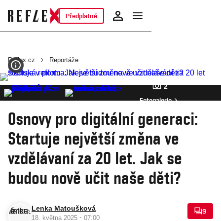
Předplatné
Reflex.cz
Reportáže
2
Fotogalerie
Osnovy pro digitální generaci:
Startuje největší změna ve
vzdělávaní za 20 let. Jak se
budou nově učit naše děti?
Lenka Matoušková
9
·
18. května 2025
07:00