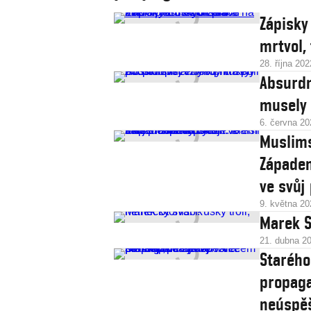
Zápisky
mrtvol,
28. října 202
Absurdn
musely 
6. června 20
Muslims
Západem
ve svůj
9. května 20
Marek S
21. dubna 2
Starého
propaga
neúspě