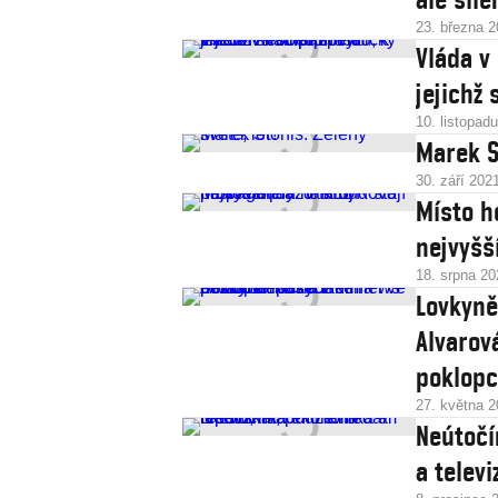
23. března 
Vláda v
jejichž
10. listopad
Marek St
30. září 202
Místo h
nejvyšš
18. srpna 20
Lovkyně
Alvarov
poklopc
27. května 
Neútočí
a telev