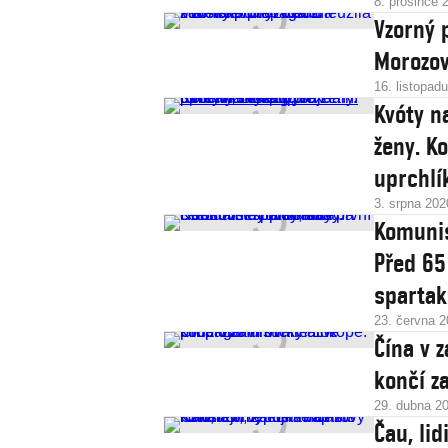
8. prosince 
Vzorný 
Morozov
16. listopad
Kvóty na
ženy. K
uprchlí
3. srpna 202
Komunis
Před 65
spartak
23. června 
Čína v 
končí z
29. dubna 2
Čau, lid