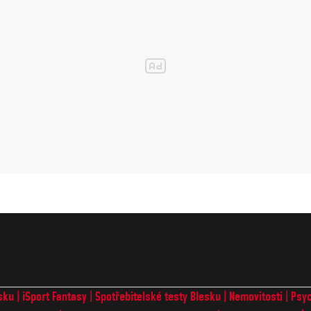
sku
iSport Fantasy
Spotřebitelské testy Blesku
Nemovitosti
Psyc