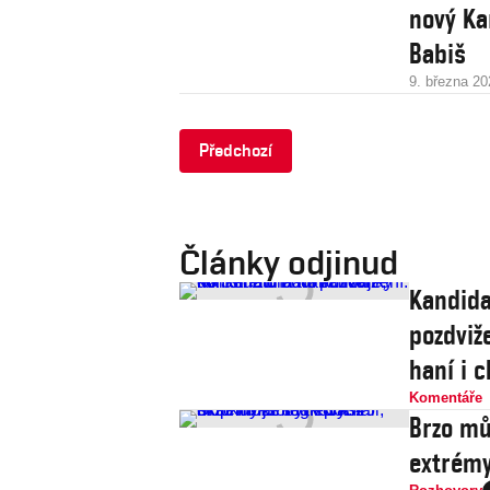
nový Ka
Babiš
9. března 20
Předchozí
Články odjinud
Kandida
pozdviže
haní i c
Komentáře
Brzo mů
extrémy