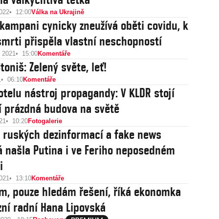
2022
12:00
Válka na Ukrajině
 kampani cynicky zneužívá oběti covidu, k
 smrti přispěla vlastní neschopností
u 2021
15:00
Komentáře
oniš: Zelený světe, leť!
1
06:10
Komentáře
otelu nástroj propagandy: V KLDR stojí
í prázdná budova na světě
21
10:20
Fotogalerie
 ruských dezinformací a fake news
á našla Putina i ve Feriho neposedném
i
2021
13:10
Komentáře
m, pouze hledám řešení, říká ekonomka
izní radní Hana Lipovská