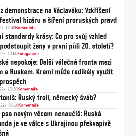
 z demonstrace na Václaváku: Vzkříšení
 festival bizáru a šíření proruských pravd
2
17:40
Komentáře
í standardy krásy: Co pro svůj vzhled
podstoupit ženy v první půli 20. století?
22
13:50
Fotogalerie
ké nepokoje: Další válečná fronta mezi
 a Ruskem. Kreml může radikály využít
 prospěch
22
15:20
Komentáře
toniš: Ruský troll, německý šváb?
022
06:10
Komentáře
 psa novým věcem nenaučíš: Ruská
nda je ve válce s Ukrajinou překvapivě
šná