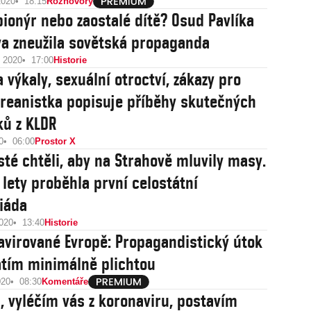
2020
18:15
Rozhovory
pionýr nebo zaostalé dítě? Osud Pavlíka
a zneužila sovětská propaganda
u 2020
17:00
Historie
 výkaly, sexuální otroctví, zákazy pro
oreanistka popisuje příběhy skutečných
ků z KLDR
0
06:00
Prostor X
té chtěli, aby na Strahově mluvily masy.
 lety proběhla první celostátní
iáda
2020
13:40
Historie
zavirované Evropě: Propagandistický útok
atím minimálně plichtou
020
08:30
Komentáře
i, vyléčím vás z koronaviru, postavím