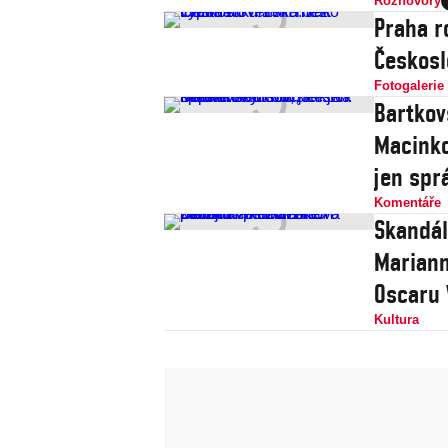
Rozhovory
Praha r
Českosl
Fotogalerie
Bartkov
Macinko
jen spr
Komentáře
Skandál
Mariann
Oscaru 
Kultura