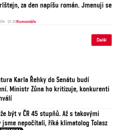
rlštejn, za den napíšu román. Jmenuji se
20
15:20
Komentáře
Další
tura Karla Řehky do Senátu budí
ní. Ministr Zůna ho kritizuje, konkurenti
hválí
že být v ČR 45 stupňů. Až s takovými
 jsme nepočítali, říká klimatolog Tolasz