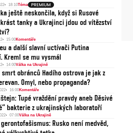
022
18:10
Téma
lka ještě neskončila, když si Rusové
krást tanky a Ukrajinci jdou od vítězství
tví?
22
15:00
Komentáře
eu a další slavní uctívači Putina
í. Kreml se mu vysmál
22
14:00
Válka na Ukrajině
 smrt obránců Hadího ostrova je jak z
erevan. Omyl, nebo propaganda?
2022
16:00
Komentáře
ištejn: Tupé vraždění pravdy aneb Děsivé
é“ bakterie z ukrajinských laboratoří
2022
07:00
Válka na Ukrajině
 gerontofašismus: Rusko není medvěd,
ná válkychtivá tetka