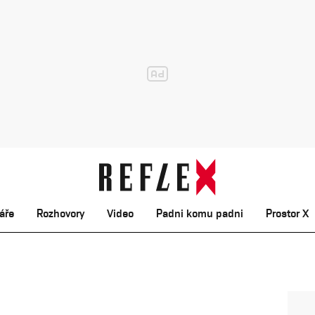
áře
Rozhovory
Video
Padni komu padni
Prostor X