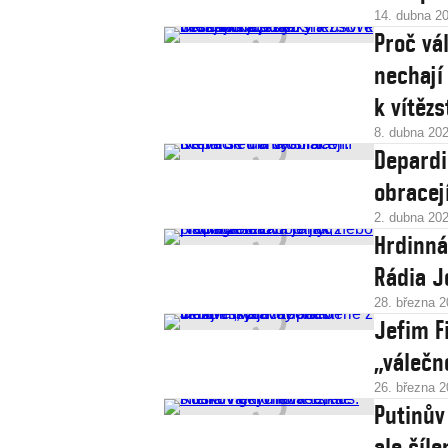
14. dubna 2
Proč vá
nechají 
k vítězs
8. dubna 20
Depardi
obracej
2. dubna 20
Hrdinná
Rádia J
28. března 
Jefim F
„válečn
26. března 
Putinův
ale šíle