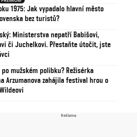
oku 1975: Jak vypadalo hlavní město
ovenska bez turistů?
ský: Ministerstva nepatří Babišovi,
vi či Juchelkovi. Přestaňte útočit, jste
ávci
 po mužském polibku? Režisérka
a Arzumanova zahájila festival hrou o
Wildeovi