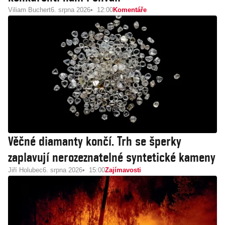
Viliam Buchert
6. srpna 2026
12:00
Komentáře
Věčné diamanty končí. Trh se šperky
zaplavují nerozeznatelné syntetické kameny
Jiří Holubec
6. srpna 2026
15:00
Zajímavosti