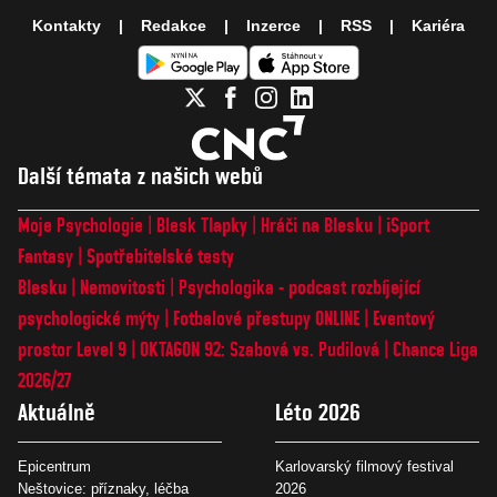
Kontakty
Redakce
Inzerce
RSS
Kariéra
Další témata z našich webů
Moje Psychologie
Blesk Tlapky
Hráči na Blesku
iSport
Fantasy
Spotřebitelské testy
Blesku
Nemovitosti
Psychologika - podcast rozbíjející
psychologické mýty
Fotbalové přestupy ONLINE
Eventový
prostor Level 9
OKTAGON 92: Szabová vs. Pudilová
Chance Liga
2026/27
Aktuálně
Léto 2026
Epicentrum
Karlovarský filmový festival
Neštovice: příznaky, léčba
2026