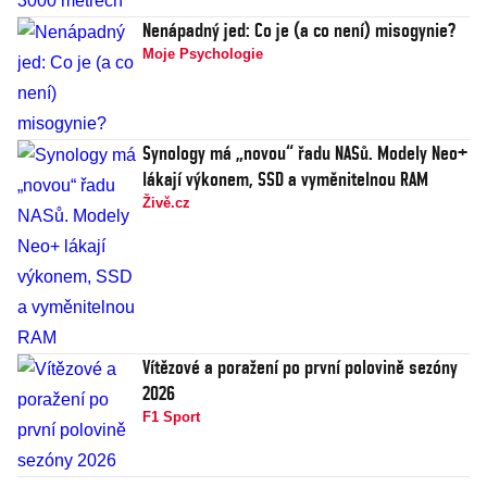
Nenápadný jed: Co je (a co není) misogynie?
Moje Psychologie
Synology má „novou“ řadu NASů. Modely Neo+
lákají výkonem, SSD a vyměnitelnou RAM
Živě.cz
Vítězové a poražení po první polovině sezóny
2026
F1 Sport