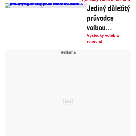
(Bidena), je to
Jediný důležitý
okamurovský
průvodce
kandidát Bašta
volbou
prezidenta: Kdo
Výsledky voleb a
referend
má reálnou
šanci, kdo je
egomaniak a
kdo nechce
sedět?