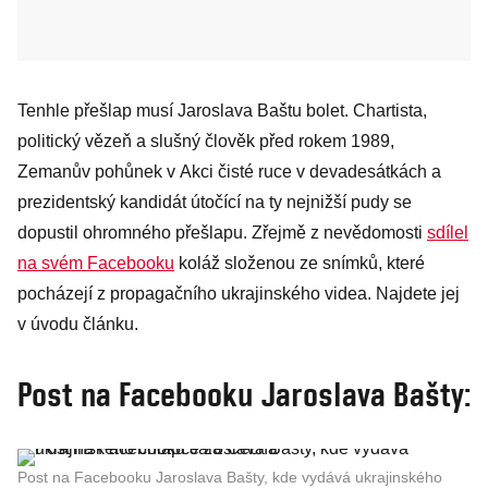
Tenhle přešlap musí Jaroslava Baštu bolet. Chartista,
politický vězeň a slušný člověk před rokem 1989,
Zemanův pohůnek v Akci čisté ruce v devadesátkách a
prezidentský kandidát útočící na ty nejnižší pudy se
dopustil ohromného přešlapu. Zřejmě z nevědomosti
sdílel
na svém Facebooku
koláž složenou ze snímků, které
pocházejí z propagačního ukrajinského videa. Najdete jej
v úvodu článku.
Post na Facebooku Jaroslava Bašty:
Post na Facebooku Jaroslava Bašty, kde vydává ukrajinského