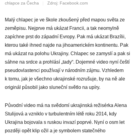
chlapce za Čecha
|
Zdroj: Facebook.com
Malý chlapec je ve škole zkoušený před mapou světa ze
zeměpisu. Nejprve má ukázat Francii, a tak neomylně
zapíchne prst do západní Evropy. Pak má ukázat Brazílii,
kterou také ihned najde na jihoamerickém kontinentu. Pak
má ukázat na polohu Ukrajiny. Chlapec se zamyslí a pak si
sáhne na srdce a prohlásí „tady“. Dojemné video nyní čeští
pseudovlastenci používají v národním zájmu. Vzhledem
k tomu, jak je všechno ukrajinské rozrušuje, by na ně ale
originál působil jako sluneční světlo na upíry.
Původní video má na svědomí ukrajinská režisérka Alena
Stulijová a vzniklo v turbulentním létě roku 2014, kdy
Ukrajina bojovala s ruskou invazí poprvé. Nyní o osm let
později opět klip ožil a je symbolem statečného