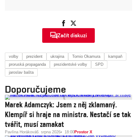
Začít diskuzi
volby
prezident
ukrajina
Tomio Okamura
kampaň
proruská propaganda
prezidentské volby
SPD
jaroslav bašta
Doporučujeme
Marek Adamczyk: Jsem z něj zklamaný.
Klempíř si hraje na ministra. Nestačí se tak
tvářit, musí zamakat
Pavlína Horáková
6. srpna 2026
18:00
Prostor X