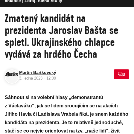
chlapce
| Zdroj: Alena Stuliy
Zmatený kandidát na
prezidenta Jaroslav Bašta se
spletl. Ukrajinského chlapce
vydává za hrdého Čecha
Martin Bartkovský
0
·
3. ledna 2023
12:00
Sáhnout si na volební hlasy „demonstrantů
z Václaváku“, jak se lidem srocujícím se na akcích
Jiřího Havla či Ladislava Vrabela říká, je snem každého
kandidáta na prezidenta. Je to relativně jednoduché,
stačí se co nejvíc orientovat na tzv. „naše lidi“, živit