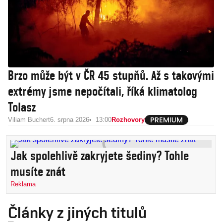
Brzo může být v ČR 45 stupňů. Až s takovými
extrémy jsme nepočítali, říká klimatolog
Tolasz
Viliam Buchert
6. srpna 2026
13:00
Rozhovory
Jak spolehlivě zakryjete šediny? Tohle
musíte znát
Reklama
Články z jiných titulů