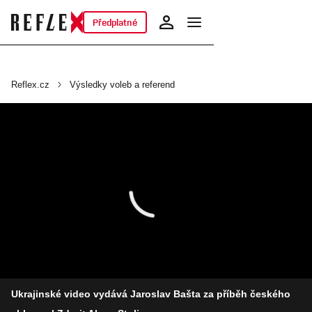
Předplatné
Reflex.cz
Výsledky voleb a referend
Ukrajinské video vydává Jaroslav Bašta za příběh českého