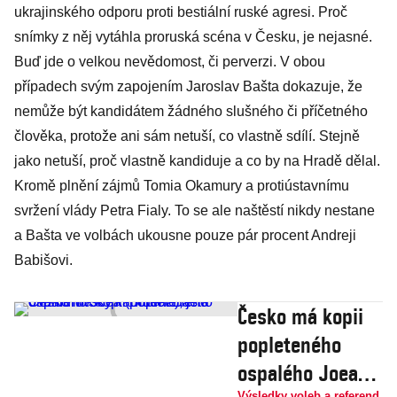
ukrajinského odporu proti bestiální ruské agresi. Proč
snímky z něj vytáhla proruská scéna v Česku, je nejasné.
Buď jde o velkou nevědomost, či perverzi. V obou
případech svým zapojením Jaroslav Bašta dokazuje, že
nemůže být kandidátem žádného slušného či příčetného
člověka, protože ani sám netuší, co vlastně sdílí. Stejně
jako netuší, proč vlastně kandiduje a co by na Hradě dělal.
Kromě plnění zájmů Tomia Okamury a protiústavnímu
svržení vlády Petra Fialy. To se ale naštěstí nikdy nestane
a Bašta ve volbách ukousne pouze pár procent Andreji
Babišovi.
Česko má kopii
popleteného
ospalého Joea
Výsledky voleb a referend