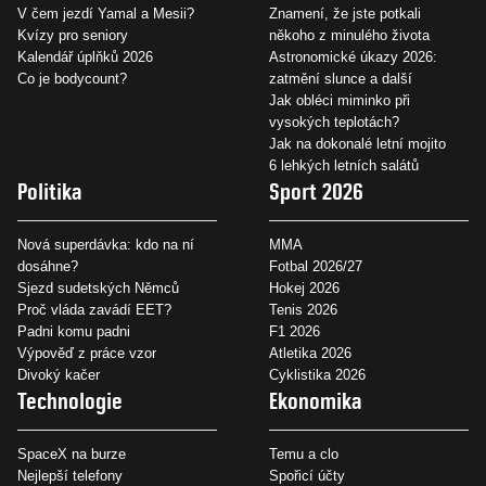
V čem jezdí Yamal a Mesii?
Znamení, že jste potkali
Kvízy pro seniory
někoho z minulého života
Kalendář úplňků 2026
Astronomické úkazy 2026:
Co je bodycount?
zatmění slunce a další
Jak obléci miminko při
vysokých teplotách?
Jak na dokonalé letní mojito
6 lehkých letních salátů
Politika
Sport 2026
Nová superdávka: kdo na ní
MMA
dosáhne?
Fotbal 2026/27
Sjezd sudetských Němců
Hokej 2026
Proč vláda zavádí EET?
Tenis 2026
Padni komu padni
F1 2026
Výpověď z práce vzor
Atletika 2026
Divoký kačer
Cyklistika 2026
Technologie
Ekonomika
SpaceX na burze
Temu a clo
Nejlepší telefony
Spořicí účty