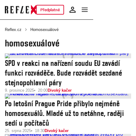
Předplatné
Reflex.cz
Homosexuálové
homosexuálové
SPD v reakci na nařízení soudu EU zavádí
funkci rozváděče. Bude rozvádět sezdané
stejnopohlavní páry
9. prosince 2025
20:00
Divoký kačer
Po letošní Prague Pride přibylo nejméně
homosexuálů. Mladé už to netáhne, raději
sedí u počítačů
25. srpna 2025
18:30
Divoký kačer