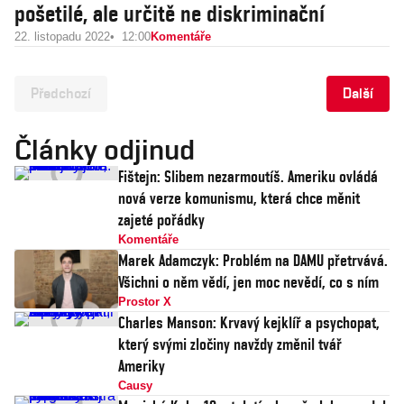
pošetilé, ale určitě ne diskriminační
22. listopadu 2022
12:00
Komentáře
Předchozí
Další
Články odjinud
Fištejn: Slibem nezarmoutíš. Ameriku ovládá
nová verze komunismu, která chce měnit
zajeté pořádky
Komentáře
Marek Adamczyk: Problém na DAMU přetrvává.
Všichni o něm vědí, jen moc nevědí, co s ním
Prostor X
Charles Manson: Krvavý kejklíř a psychopat,
který svými zločiny navždy změnil tvář
Ameriky
Causy