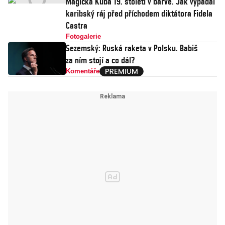
Magická Kuba 19. století v barvě. Jak vypadal
karibský ráj před příchodem diktátora Fidela
Castra
Fotogalerie
Sezemský: Ruská raketa v Polsku. Babiš
za ním stojí a co dál?
Komentáře