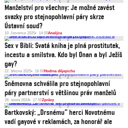
Manželství pro všechny: Je možné zavést
svazky pro stejnopohlavní páry skrze
Ústavní soud?
10. července 2025
14:00
Analýza
Sex v Bibli: Svatá kniha je plná prostitutek,
incestu a smilstva. Kdo byl Onan a byl Ježíš
gay?
22. března 2025
16:00
Hodina dějepichu
Sněmovna schválila pro stejnopohlavní
páry partnerství s většinou práv manželů
28. února 2024
17:50
Zprávy
Bartkovský: „Drsnému“ herci Novotnému
vadí gayové v reklamách, za honorář ale