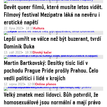
Devět queer filmů, které musíte letos vidět.
Filmový festival Mezipatra láká na nevěru i
erotické napětí
22. října 2023
18:15
Kultura
Lepší umřít ve válce než být buzerant, tvrdí
Dominik Duka
13. září 2023
18:30
Divoký kačer
Martin Bartkovský: Desítky tisíc lidí v
pochodu Prague Pride prošly Prahou. Čelo
vedli politici i lidé v krojích
12. srpna 2023
12:00
Online přenos
Velký zmatek mezi lidovci. Bůh potvrdil, že
homosexuálové jsou normální a mají právo