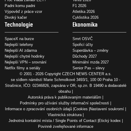
Padni komu padni
F1 2026
Výpověď z práce vzor
Atletika 2026
Divoký kačer
Cyklistika 2026
Technologie
Ekonomika
SpaceX na burze
Smrt OSVČ
Nejlepší telefony
Spořicí účty
Nejlepší AI zdarma
Superdávka – změny
Nejlepší chytré hodinky
Důchody 2027
Nejlepší VPN – srovnání
Minimální mzda 2027
Netflix filmy a seriály
Senior Pas – slevy
© 2001 - 2026 Copyright
CZECH NEWS CENTER a.s.
se sídlem náměstí Marie Schmolkové 3493/1, 100 00 Praha 10 -
Strašnice, IČO: 02346826, zapsána v OR, sp.zn. B 19490 a dodavatelé
obsahu
Autorská práva k publikovaným materiálům
Podmínky pro užívání služby informační společnosti
Informace o zpracování osobních údajů
Cookies
Nastavení soukromí
Vlastnická struktura
Jednotná kontaktní místa / Single Points of Contact
Etický kodex
Povinně zveřejňované informace