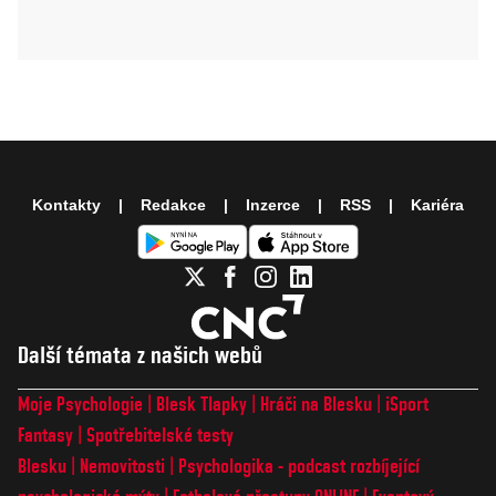
Kontakty
Redakce
Inzerce
RSS
Kariéra
Další témata z našich webů
Moje Psychologie
Blesk Tlapky
Hráči na Blesku
iSport
Fantasy
Spotřebitelské testy
Blesku
Nemovitosti
Psychologika - podcast rozbíjející