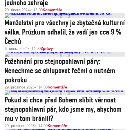
jednoho zahraje
20. února 2024
13:00
Komentáře
Manželství pro všechny je zbytečná kulturní
válka. Průzkum odhalil, že vadí jen cca 9 %
Čechů
6. února 2024
14:00
Zprávy
Požehnání pro stejnopohlavní páry:
Nenechme se ohlupovat řečmi o nutném
pokroku
29. prosince 2023
14:00
Komentáře
Pokud si chce před Bohem slíbit věrnost
stejnopohlavní pár, kdo jsme my, abychom
mu v tom bránili?
29. prosince 2023
14:00
Komentáře