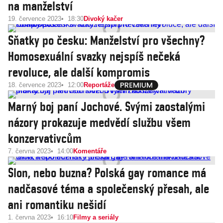
na manželství
19. července 2023
18:30
Divoký kačer
Sňatky po česku: Manželství pro všechny?
Homosexuální svazky nejspíš nečeká
revoluce, ale další kompromis
18. července 2023
12:00
Reportáže
Marný boj paní Jochové. Svými zaostalými
názory prokazuje medvědí službu všem
konzervativcům
7. června 2023
14:00
Komentáře
Slon, nebo buzna? Polská gay romance má
nadčasové téma a společenský přesah, ale
ani romantiku nešidí
1. června 2023
16:10
Filmy a seriály