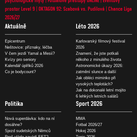
psychologické mýty
Fotbalové přestupy ONLINE
Eventový
prostor Level 9
OKTAGON 92: Szabová vs. Pudilová
Chance Liga
2026/27
Aktuálně
Léto 2026
Epicentrum
Karlovarský filmový festival
Neštovice: příznaky, léčba
2026
V čem jezdí Yamal a Mesii?
Znamení, že jste potkali
Kvízy pro seniory
někoho z minulého života
Kalendář úplňků 2026
Astronomické úkazy 2026:
Co je bodycount?
zatmění slunce a další
Jak obléci miminko při
vysokých teplotách?
Jak na dokonalé letní mojito
6 lehkých letních salátů
Politika
Sport 2026
Nová superdávka: kdo na ní
MMA
dosáhne?
Fotbal 2026/27
Sjezd sudetských Němců
Hokej 2026
Proč vláda zavádí EET?
Tenis 2026