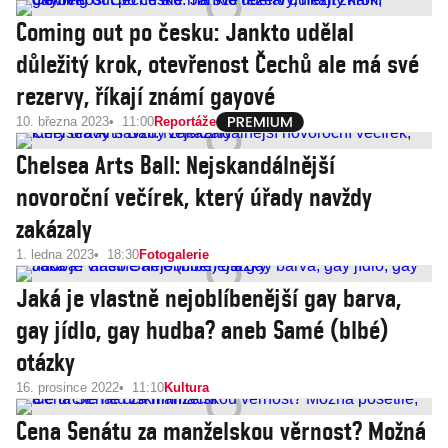
Coming out po česku: Jankto udělal
důležitý krok, otevřenost Čechů ale má své
rezervy, říkají známí gayové
10. března 2023
11:00
Reportáže
Chelsea Arts Ball: Nejskandálnější
novoroční večírek, který úřady navždy
zakázaly
1. ledna 2023
18:30
Fotogalerie
Jaká je vlastně nejoblíbenější gay barva,
gay jídlo, gay hudba? aneb Samé (blbé)
otázky
16. prosince 2022
11:10
Kultura
Cena Senátu za manželskou věrnost? Možná