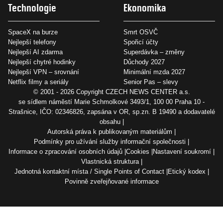
Technologie
Ekonomika
SpaceX na burze
Smrt OSVČ
Nejlepší telefony
Spořicí účty
Nejlepší AI zdarma
Superdávka – změny
Nejlepší chytré hodinky
Důchody 2027
Nejlepší VPN – srovnání
Minimální mzda 2027
Netflix filmy a seriály
Senior Pas – slevy
© 2001 - 2026 Copyright
CZECH NEWS CENTER a.s.
se sídlem náměstí Marie Schmolkové 3493/1, 100 00 Praha 10 -
Strašnice, IČO: 02346826, zapsána v OR, sp.zn. B 19490 a dodavatelé
obsahu
Autorská práva k publikovaným materiálům
Podmínky pro užívání služby informační společnosti
Informace o zpracování osobních údajů
Cookies
Nastavení soukromí
Vlastnická struktura
Jednotná kontaktní místa / Single Points of Contact
Etický kodex
Povinně zveřejňované informace