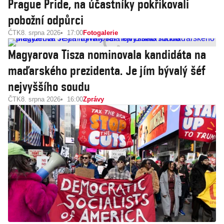
Prague Pride, na účastníky pokřikovali
pobožní odpůrci
ČTK
8. srpna 2026
17:00
Fotogalerie
Magyarova Tisza nominovala kandidáta na
maďarského prezidenta. Je jím bývalý šéf
nejvyššího soudu
ČTK
8. srpna 2026
16:00
Zprávy