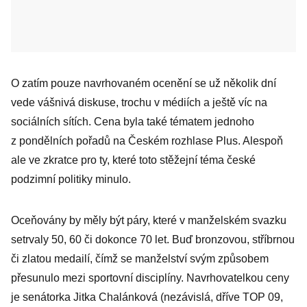
O zatím pouze navrhovaném ocenění se už několik dní
vede vášnivá diskuse, trochu v médiích a ještě víc na
sociálních sítích. Cena byla také tématem jednoho
z pondělních pořadů na Českém rozhlase Plus. Alespoň
ale ve zkratce pro ty, které toto stěžejní téma české
podzimní politiky minulo.
Oceňovány by měly být páry, které v manželském svazku
setrvaly 50, 60 či dokonce 70 let. Buď bronzovou, stříbrnou
či zlatou medailí, čímž se manželství svým způsobem
přesunulo mezi sportovní disciplíny. Navrhovatelkou ceny
je senátorka Jitka Chalánková (nezávislá, dříve TOP 09,