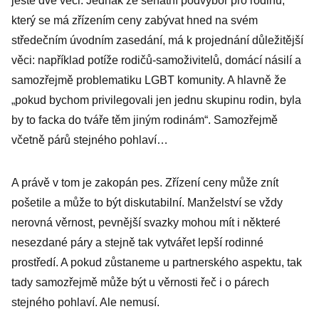
ještě dvě věci. Jednak že senátní podvýbor pro rodinu,
který se má zřízením ceny zabývat hned na svém
středečním úvodním zasedání, má k projednání důležitější
věci: například potíže rodičů-samoživitelů, domácí násilí a
samozřejmě problematiku LGBT komunity. A hlavně že
„pokud bychom privilegovali jen jednu skupinu rodin, byla
by to facka do tváře těm jiným rodinám“. Samozřejmě
včetně párů stejného pohlaví…
A právě v tom je zakopán pes. Zřízení ceny může znít
pošetile a může to být diskutabilní. Manželství se vždy
nerovná věrnost, pevnější svazky mohou mít i některé
nesezdané páry a stejně tak vytvářet lepší rodinné
prostředí. A pokud zůstaneme u partnerského aspektu, tak
tady samozřejmě může být u věrnosti řeč i o párech
stejného pohlaví. Ale nemusí.