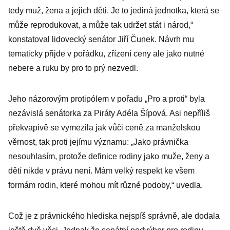
tedy muž, žena a jejich děti. Je to jediná jednotka, která se
může reprodukovat, a může tak udržet stát i národ,“
konstatoval lidovecký senátor Jiří Čunek. Návrh mu
tematicky přijde v pořádku, zřízení ceny ale jako nutné
nebere a ruku by pro to prý nezvedl.
Jeho názorovým protipólem v pořadu „Pro a proti“ byla
nezávislá senátorka za Piráty Adéla Šípová. Asi nepříliš
překvapivě se vymezila jak vůči ceně za manželskou
věrnost, tak proti jejímu významu: „Jako právnička
nesouhlasím, protože definice rodiny jako muže, ženy a
dětí nikde v právu není. Mám velký respekt ke všem
formám rodin, které mohou mít různé podoby,“ uvedla.
Což je z právnického hlediska nejspíš správně, ale dodala