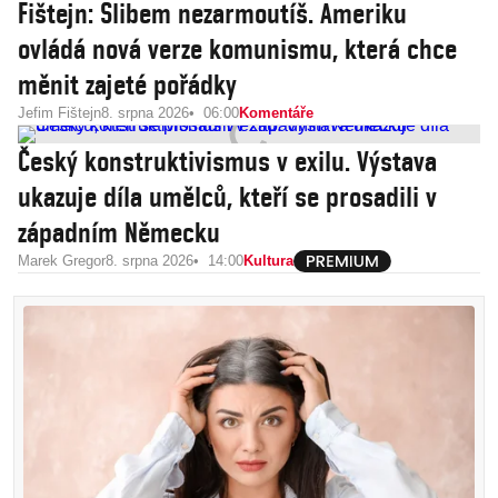
Fištejn: Slibem nezarmoutíš. Ameriku
ovládá nová verze komunismu, která chce
měnit zajeté pořádky
Jefim Fištejn
8. srpna 2026
06:00
Komentáře
Český konstruktivismus v exilu. Výstava
ukazuje díla umělců, kteří se prosadili v
západním Německu
Marek Gregor
8. srpna 2026
14:00
Kultura