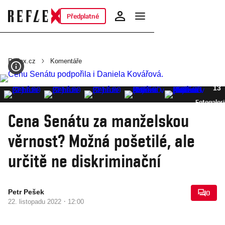
Předplatné
Reflex.cz
Komentáře
13
Fotogaler
Cena Senátu za manželskou
věrnost? Možná pošetilé, ale
určitě ne diskriminační
Petr Pešek
0
·
22. listopadu 2022
12:00