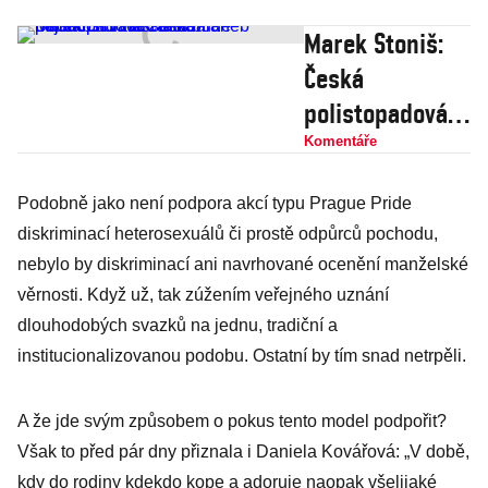
Marek Stoniš:
Česká
polistopadová
záhada aneb
Komentáře
Budoucí hlava
Podobně jako není podpora akcí typu Prague Pride
státu bude
diskriminací heterosexuálů či prostě odpůrců pochodu,
nejslabší v naší
nebylo by diskriminací ani navrhované ocenění manželské
historii
věrnosti. Když už, tak zúžením veřejného uznání
dlouhodobých svazků na jednu, tradiční a
institucionalizovanou podobu. Ostatní by tím snad netrpěli.
A že jde svým způsobem o pokus tento model podpořit?
Však to před pár dny přiznala i Daniela Kovářová: „V době,
kdy do rodiny kdekdo kope a adoruje naopak všelijaké