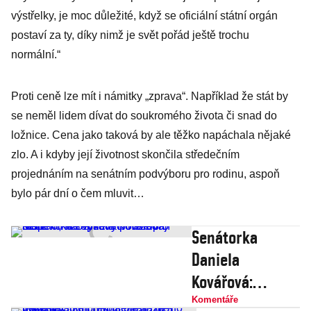
výstřelky, je moc důležité, když se oficiální státní orgán
postaví za ty, díky nimž je svět pořád ještě trochu
normální.“
Proti ceně lze mít i námitky „zprava“. Například že stát by
se neměl lidem dívat do soukromého života či snad do
ložnice. Cena jako taková by ale těžko napáchala nějaké
zlo. A i kdyby její životnost skončila středečním
projednáním na senátním podvýboru pro rodinu, aspoň
bylo pár dní o čem mluvit…
Senátorka
Daniela
Kovářová:
Moderní
Komentáře