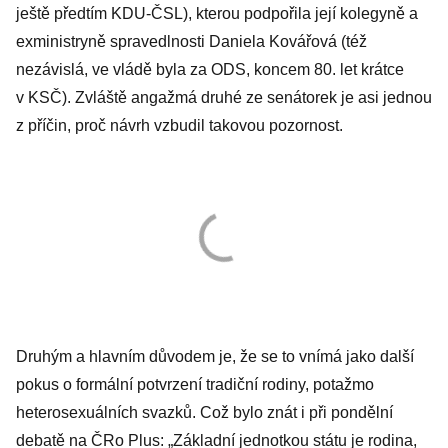
ještě předtím KDU-ČSL), kterou podpořila její kolegyně a
exministryně spravedlnosti Daniela Kovářová (též
nezávislá, ve vládě byla za ODS, koncem 80. let krátce
v KSČ). Zvláště angažmá druhé ze senátorek je asi jednou
z příčin, proč návrh vzbudil takovou pozornost.
Druhým a hlavním důvodem je, že se to vnímá jako další
pokus o formální potvrzení tradiční rodiny, potažmo
heterosexuálních svazků. Což bylo znát i při pondělní
debatě na ČRo Plus: „Základní jednotkou státu je rodina,