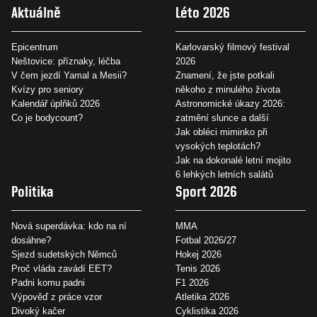
Aktuálně
Léto 2026
Epicentrum
Karlovarský filmový festival
Neštovice: příznaky, léčba
2026
V čem jezdí Yamal a Mesii?
Znamení, že jste potkali
Kvízy pro seniory
někoho z minulého života
Kalendář úplňků 2026
Astronomické úkazy 2026:
Co je bodycount?
zatmění slunce a další
Jak obléci miminko při
vysokých teplotách?
Jak na dokonalé letní mojito
6 lehkých letních salátů
Politika
Sport 2026
Nová superdávka: kdo na ní
MMA
dosáhne?
Fotbal 2026/27
Sjezd sudetských Němců
Hokej 2026
Proč vláda zavádí EET?
Tenis 2026
Padni komu padni
F1 2026
Výpověď z práce vzor
Atletika 2026
Divoký kačer
Cyklistika 2026