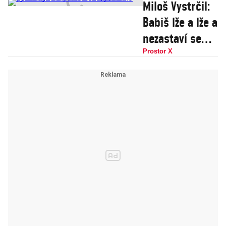
Miloš Vystrčil:
nálepkovači
Babiš lže a lže a
nežádají
nezastaví se
respekt, ale
před ničím, já
Prostor X
výsady pouze
už ho porazil.
pro sebe
Co mi řekl
Zeman, mě
vyděsilo