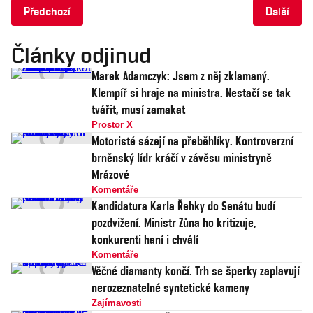
Předchozí
Další
Články odjinud
Marek Adamczyk: Jsem z něj zklamaný.
Klempíř si hraje na ministra. Nestačí se tak
tvářit, musí zamakat
Prostor X
Motoristé sázejí na přeběhlíky. Kontroverzní
brněnský lídr kráčí v závěsu ministryně
Mrázové
Komentáře
Kandidatura Karla Řehky do Senátu budí
pozdvižení. Ministr Zůna ho kritizuje,
konkurenti haní i chválí
Komentáře
Věčné diamanty končí. Trh se šperky zaplavují
nerozeznatelné syntetické kameny
Zajímavosti