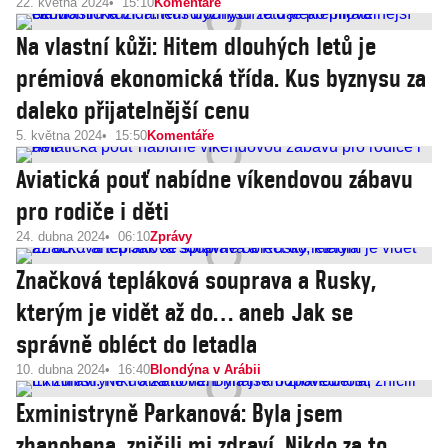
22. května 2024
15:10
Komentáře
Na vlastní kůži: Hitem dlouhých letů je
prémiová ekonomická třída. Kus byznysu za
daleko přijatelnější cenu
5. května 2024
15:50
Komentáře
Aviatická pouť nabídne víkendovou zábavu
pro rodiče i děti
24. dubna 2024
06:10
Zprávy
Značková tepláková souprava a Rusky,
kterým je vidět až do… aneb Jak se
správně obléct do letadla
10. dubna 2024
16:40
Blondýna v Arábii
Exministryně Parkanová: Byla jsem
zhanobena, zničili mi zdraví. Nikdo za to