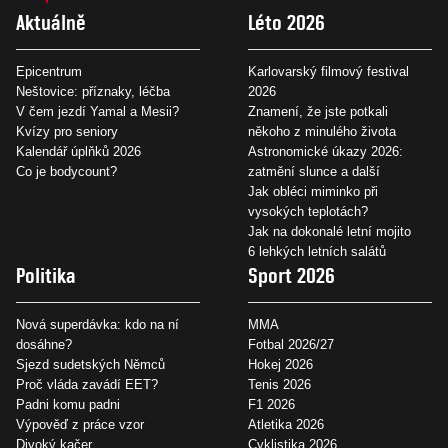
Aktuálně
Léto 2026
Epicentrum
Karlovarský filmový festival
Neštovice: příznaky, léčba
2026
V čem jezdí Yamal a Mesii?
Znamení, že jste potkali
Kvízy pro seniory
někoho z minulého života
Kalendář úplňků 2026
Astronomické úkazy 2026:
Co je bodycount?
zatmění slunce a další
Jak obléci miminko při
vysokých teplotách?
Jak na dokonalé letní mojito
6 lehkých letních salátů
Politika
Sport 2026
Nová superdávka: kdo na ní
MMA
dosáhne?
Fotbal 2026/27
Sjezd sudetských Němců
Hokej 2026
Proč vláda zavádí EET?
Tenis 2026
Padni komu padni
F1 2026
Výpověď z práce vzor
Atletika 2026
Divoký kačer
Cyklistika 2026