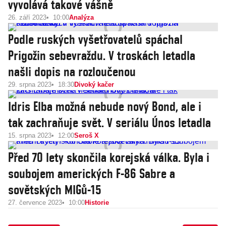
vyvolává takové vášně
26. září 2023
10:00
Analýza
Podle ruských vyšetřovatelů spáchal
Prigožin sebevraždu. V troskách letadla
našli dopis na rozloučenou
29. srpna 2023
18:30
Divoký kačer
Idris Elba možná nebude nový Bond, ale i
tak zachraňuje svět. V seriálu Únos letadla
15. srpna 2023
12:00
Seroš X
Před 70 lety skončila korejská válka. Byla i
soubojem amerických F-86 Sabre a
sovětských MIGů-15
27. července 2023
10:00
Historie