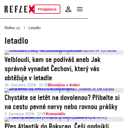
Předplatné
Reflex.cz
Letadlo
letadlo
Velbloudi, kam se podíváš aneb Jak
správně vynadat Čechovi, který vás
obtěžuje v letadle
16. července 2024
15:30
Blondýna v Arábii
Chystáte se letět na dovolenou? Přibalte si
na cestu pevné nervy nebo rovnou prášky
3. července 2024
12:00
Komentáře
Přes Atlantik do Rokycan. Češi podnikli