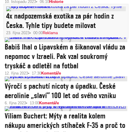
10. listopadu 2023
06:10
Historie
4x nadpozemská exotika za pár hodin z
Česka. Tyhle tipy budete milovat
23. října 2023
00:00
Reklama
Babiš lhal o Lipavském a šikanoval vládu za
nepomoc v Izraeli. Pak vzal soukromý
tryskáč a odletěl na fotbal
12. října 2023
17:30
Komentáře
Výročí s pachutí nicoty a úpadku. České
aerolinie „slaví“ 100 let od svého vzniku
6. října 2023
13:00
Komentáře
Viliam Buchert: Mýty a realita kolem
nákupu amerických stíhaček F-35 a proč to