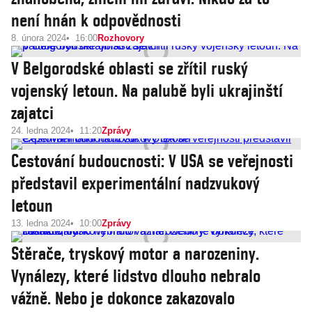
není hnán k odpovědnosti
8. února 2024
16:00
Rozhovory
V Belgorodské oblasti se zřítil ruský
vojenský letoun. Na palubě byli ukrajinští
zajatci
24. ledna 2024
11:20
Zprávy
Cestování budoucnosti: V USA se veřejnosti
představil experimentální nadzvukový
letoun
13. ledna 2024
10:00
Zprávy
Stěrače, tryskový motor a narozeniny.
Vynálezy, které lidstvo dlouho nebralo
vážně. Nebo je dokonce zakazovalo