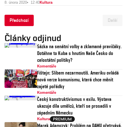
8. února 2020
12:40
Kultura
Předchozí
Další
Články odjinud
Sázka na senátní volby a zklamané pravičáky.
Dotáhne to Kuba s hnutím Naše Česko do
celostátní politiky?
Komentáře
Fištejn: Slibem nezarmoutíš. Ameriku ovládá
nová verze komunismu, která chce měnit
zajeté pořádky
Komentáře
Český konstruktivismus v exilu. Výstava
ukazuje díla umělců, kteří se prosadili v
západním Německu
Kultura
Marek Adamczyk: Problém na DAMU přetrvává.