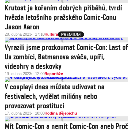
Krutost je kořením dobrých příběhů, tvrdí
hvězda letošního pražského Comic-Conu
Jason Aaron
28. dubna 2023
17:10
Kultura
Vyrazili jsme prozkoumat Comic-Con: Last of
Us zombíci, Batmanova sváča, upíři,
videohry a deskovky
19. dubna 2023
12:00
Reportáže
V cosplayi dnes můžete udivovat na
festivalech, vydělat milióny nebo
provozovat prostituci
17. dubna 2023
18:00
Hodina dějepichu
Mít Comic-Con a nemít Comic-Con aneb Proč