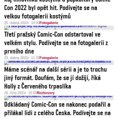
Con 2022 byl opět hit. Podívejte se na
velkou fotogalerii kostýmů
25. dubna 2022
10:00
Fotogalerie
Třetí pražský Comic-Con odstartoval ve
velkém stylu. Podívejte se na fotogalerii z
prvního dne
23. dubna 2022
11:35
Fotogalerie
Máme scénář na další sérii a je to trochu
jiný formát. Doufám, že se jí dožiji, říká
Holly z Červeného trpaslíka
26. října 2021
15:00
Rozhovory
Odkládaný Comic-Con se nakonec podařil a
přilákal lidi z celého Česka. Podívejte se na