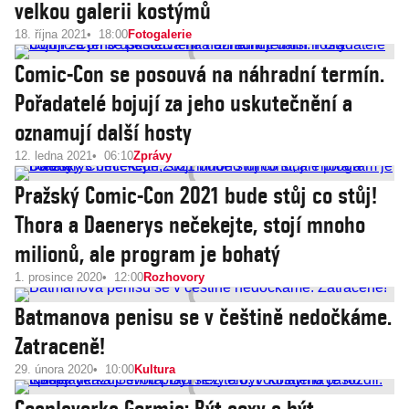
velkou galerii kostýmů
18. října 2021
18:00
Fotogalerie
Comic-Con se posouvá na náhradní termín.
Pořadatelé bojují za jeho uskutečnění a
oznamují další hosty
12. ledna 2021
06:10
Zprávy
Pražský Comic-Con 2021 bude stůj co stůj!
Thora a Daenerys nečekejte, stojí mnoho
milionů, ale program je bohatý
1. prosince 2020
12:00
Rozhovory
Batmanova penisu se v češtině nedočkáme.
Zatraceně!
29. února 2020
10:00
Kultura