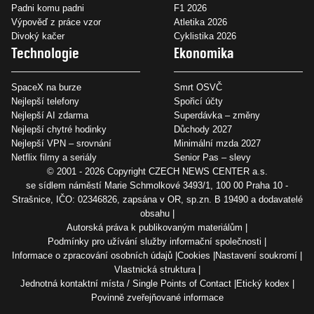
Padni komu padni
F1 2026
Výpověď z práce vzor
Atletika 2026
Divoký kačer
Cyklistika 2026
Technologie
Ekonomika
SpaceX na burze
Smrt OSVČ
Nejlepší telefony
Spořicí účty
Nejlepší AI zdarma
Superdávka – změny
Nejlepší chytré hodinky
Důchody 2027
Nejlepší VPN – srovnání
Minimální mzda 2027
Netflix filmy a seriály
Senior Pas – slevy
© 2001 - 2026 Copyright
CZECH NEWS CENTER a.s.
se sídlem náměstí Marie Schmolkové 3493/1, 100 00 Praha 10 -
Strašnice, IČO: 02346826, zapsána v OR, sp.zn. B 19490 a dodavatelé
obsahu
Autorská práva k publikovaným materiálům
Podmínky pro užívání služby informační společnosti
Informace o zpracování osobních údajů
Cookies
Nastavení soukromí
Vlastnická struktura
Jednotná kontaktní místa / Single Points of Contact
Etický kodex
Povinně zveřejňované informace