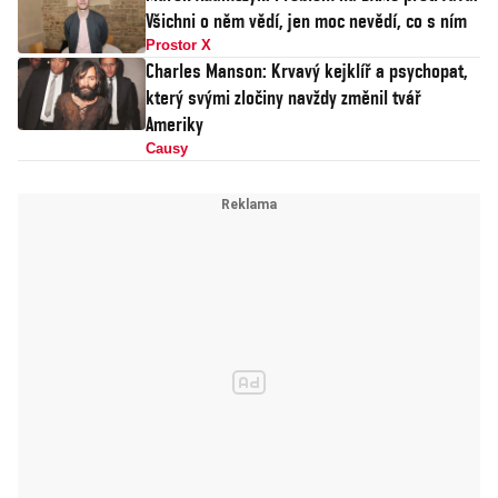
Všichni o něm vědí, jen moc nevědí, co s ním
Prostor X
Charles Manson: Krvavý kejklíř a psychopat,
který svými zločiny navždy změnil tvář
Ameriky
Causy