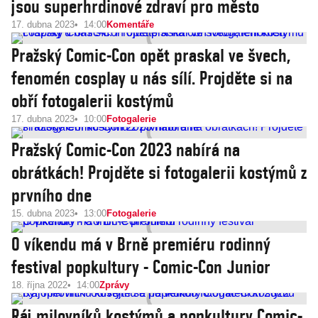
jsou superhrdinové zdraví pro město
17. dubna 2023
14:00
Komentáře
Pražský Comic-Con opět praskal ve švech,
fenomén cosplay u nás sílí. Projděte si na
obří fotogalerii kostýmů
17. dubna 2023
10:00
Fotogalerie
Pražský Comic-Con 2023 nabírá na
obrátkách! Projděte si fotogalerii kostýmů z
prvního dne
15. dubna 2023
13:00
Fotogalerie
O víkendu má v Brně premiéru rodinný
festival popkultury - Comic-Con Junior
18. října 2022
14:00
Zprávy
Ráj milovníků kostýmů a popkultury Comic-