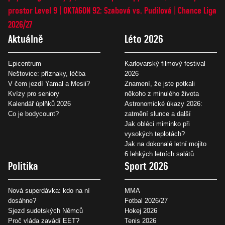
prostor Level 9
OKTAGON 92: Szabová vs. Pudilová
Chance Liga
2026/27
Aktuálně
Léto 2026
Epicentrum
Karlovarský filmový festival
Neštovice: příznaky, léčba
2026
V čem jezdí Yamal a Mesii?
Znamení, že jste potkali
Kvízy pro seniory
někoho z minulého života
Kalendář úplňků 2026
Astronomické úkazy 2026:
Co je bodycount?
zatmění slunce a další
Jak obléci miminko při
vysokých teplotách?
Jak na dokonalé letní mojito
6 lehkých letních salátů
Politika
Sport 2026
Nová superdávka: kdo na ní
MMA
dosáhne?
Fotbal 2026/27
Sjezd sudetských Němců
Hokej 2026
Proč vláda zavádí EET?
Tenis 2026