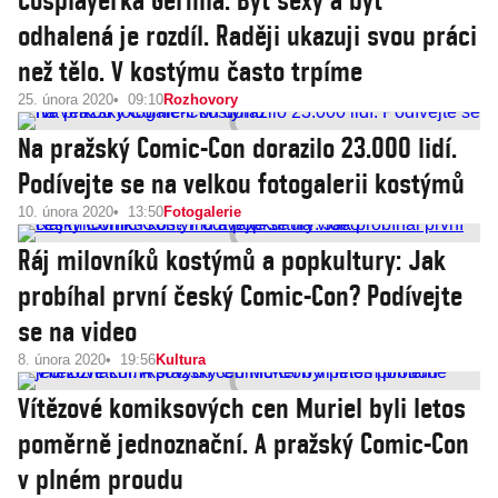
Cosplayerka Germia: Být sexy a být
odhalená je rozdíl. Raději ukazuji svou práci
než tělo. V kostýmu často trpíme
25. února 2020
09:10
Rozhovory
Na pražský Comic-Con dorazilo 23.000 lidí.
Podívejte se na velkou fotogalerii kostýmů
10. února 2020
13:50
Fotogalerie
Ráj milovníků kostýmů a popkultury: Jak
probíhal první český Comic-Con? Podívejte
se na video
8. února 2020
19:56
Kultura
Vítězové komiksových cen Muriel byli letos
poměrně jednoznační. A pražský Comic-Con
v plném proudu