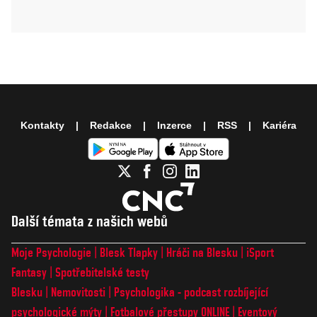
Kontakty
Redakce
Inzerce
RSS
Kariéra
Další témata z našich webů
Moje Psychologie
Blesk Tlapky
Hráči na Blesku
iSport
Fantasy
Spotřebitelské testy
Blesku
Nemovitosti
Psychologika - podcast rozbíjející
psychologické mýty
Fotbalové přestupy ONLINE
Eventový