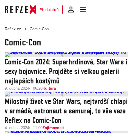
Předplatné
Reflex.cz
Comic-Con
Comic-Con
Comic-Con 2024: Superhrdinové, Star Wars i
sexy bojovnice. Projděte si velkou galerii
nejlepších kostýmů
9. dubna 2024
06:20
Kultura
Milostný život ve Star Wars, nejtvrdší chlapi
v armádě, astronaut a samuraj, to vše veze
Reflex na Comic-Con
4. dubna 2024
11:00
Zajímavosti