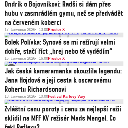
Ondrík o Bojovníkovi: Radši si dám přes
hubu v zasmrádlém gymu, než se předvádět
na červeném koberci
17. července 2026
13:00
Prostor X
Bolek Polívka: Synové se mi režírují velmi
dobře, stačí říct „hrej nebo tě vydědím“
15. července 2026
16:00
Prostor X
Jak česká kameramanka okouzlila legendu:
Jana Hojdová a její cesta k oscarovému
Robertu Richardsonovi
13. července 2026
10:00
Festival Karlovy Vary
Zvláštní cenu poroty i cenu za nejlepší režii
sklidil na MFF KV režisér Mads Mengel. Co
řekl Reflexu?