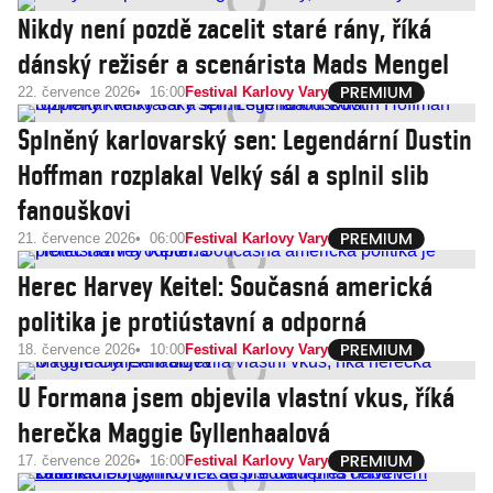
Nikdy není pozdě zacelit staré rány, říká
dánský režisér a scenárista Mads Mengel
22. července 2026
16:00
Festival Karlovy Vary
Splněný karlovarský sen: Legendární Dustin
Hoffman rozplakal Velký sál a splnil slib
fanouškovi
21. července 2026
06:00
Festival Karlovy Vary
Herec Harvey Keitel: Současná americká
politika je protiústavní a odporná
18. července 2026
10:00
Festival Karlovy Vary
U Formana jsem objevila vlastní vkus, říká
herečka Maggie Gyllenhaalová
17. července 2026
16:00
Festival Karlovy Vary