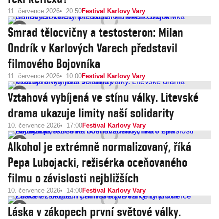
11. července 2026
20:50
Festival Karlovy Vary
Smrad tělocvičny a testosteron: Milan
Ondrík v Karlových Varech představil
filmového Bojovníka
11. července 2026
10:00
Festival Karlovy Vary
Vztahová vybíjená ve stínu války. Litevské
drama ukazuje limity naší solidarity
10. července 2026
17:00
Festival Karlovy Vary
Alkohol je extrémně normalizovaný, říká
Pepa Lubojacki, režisérka oceňovaného
filmu o závislosti nejbližších
10. července 2026
14:00
Festival Karlovy Vary
Láska v zákopech první světové války.