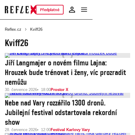
Předplatné
Reflex.cz
Kviff26
Kviff26
Jiří Langmajer o novém filmu Lajna:
Hrouzek bude trénovat i ženy, víc prozradit
nemůžu
30. července 2026
18:00
Prostor X
Nebe nad Vary rozzářilo 1300 dronů.
Jubilejní festival odstartovala rekordní
show
28. července 2026
12:00
Festival Karlovy Vary