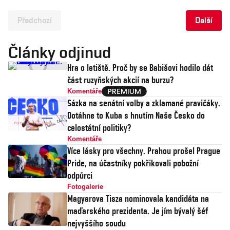
Předchozí
Další
Články odjinud
Hra o letiště. Proč by se Babišovi hodilo dát
část ruzyňských akcií na burzu?
Komentáře
Sázka na senátní volby a zklamané pravičáky.
Dotáhne to Kuba s hnutím Naše Česko do
celostátní politiky?
Komentáře
Více lásky pro všechny. Prahou prošel Prague
Pride, na účastníky pokřikovali pobožní
odpůrci
Fotogalerie
Magyarova Tisza nominovala kandidáta na
maďarského prezidenta. Je jím bývalý šéf
nejvyššího soudu