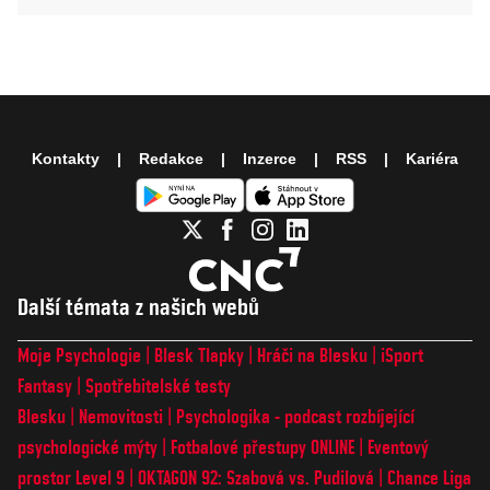
Kontakty
Redakce
Inzerce
RSS
Kariéra
Další témata z našich webů
Moje Psychologie
Blesk Tlapky
Hráči na Blesku
iSport
Fantasy
Spotřebitelské testy
Blesku
Nemovitosti
Psychologika - podcast rozbíjející
psychologické mýty
Fotbalové přestupy ONLINE
Eventový
prostor Level 9
OKTAGON 92: Szabová vs. Pudilová
Chance Liga