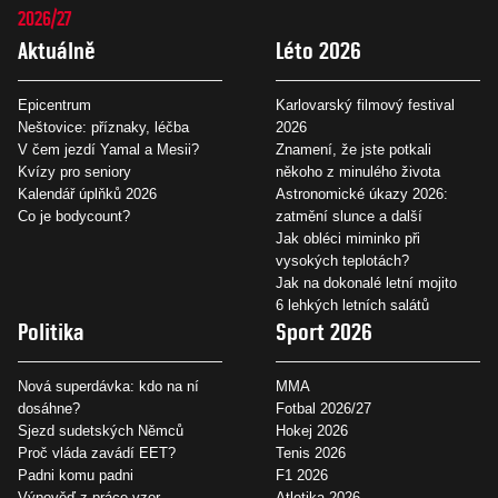
2026/27
Aktuálně
Léto 2026
Epicentrum
Karlovarský filmový festival
Neštovice: příznaky, léčba
2026
V čem jezdí Yamal a Mesii?
Znamení, že jste potkali
Kvízy pro seniory
někoho z minulého života
Kalendář úplňků 2026
Astronomické úkazy 2026:
Co je bodycount?
zatmění slunce a další
Jak obléci miminko při
vysokých teplotách?
Jak na dokonalé letní mojito
6 lehkých letních salátů
Politika
Sport 2026
Nová superdávka: kdo na ní
MMA
dosáhne?
Fotbal 2026/27
Sjezd sudetských Němců
Hokej 2026
Proč vláda zavádí EET?
Tenis 2026
Padni komu padni
F1 2026
Výpověď z práce vzor
Atletika 2026