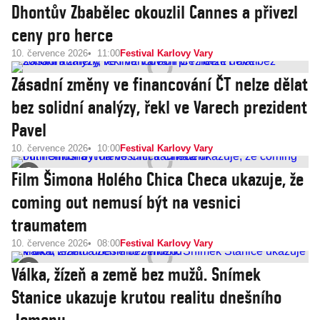
Dhontův Zbabělec okouzlil Cannes a přivezl
ceny pro herce
10. července 2026
11:00
Festival Karlovy Vary
Zásadní změny ve financování ČT nelze dělat
bez solidní analýzy, řekl ve Varech prezident
Pavel
10. července 2026
10:00
Festival Karlovy Vary
Film Šimona Holého Chica Checa ukazuje, že
coming out nemusí být na vesnici
traumatem
10. července 2026
08:00
Festival Karlovy Vary
Válka, žízeň a země bez mužů. Snímek
Stanice ukazuje krutou realitu dnešního