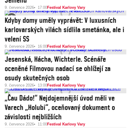
Jemenu
9. července 2026
17:00
Festival Karlovy Vary
Kdyby domy uměly vyprávět: V luxusních
karlovarských vilách sídlila smetánka, ale i
velení SS
9. července 2026
16:00
Festival Karlovy Vary
Jesenská, Hácha, Wichterle. Scénáře
oceněné Filmovou nadací se ohlížejí za
osudy skutečných osob
9. července 2026
13:00
Festival Karlovy Vary
„Čau Dádo!“ Nejdojemnější úvod měli ve
Varech „Holubi“, oceňovaný dokument o
závislosti nejbližších
9. července 2026
11:00
Festival Karlovy Vary