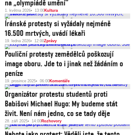
na „olympiádě umění“
1. května 2026
13:00
Kultura
Íránské protesty si vyžádaly nejméně
16.500 mrtvých, uvádí lékaři
19. ledna 2026
12:00
Zprávy
Pouliční protesty zemědělců poškozují
image oboru. Jde to i jinak než žádáním o
peníze
19. prosince 2025
06:00
Komentáře
Organizátor protestu studentů proti
Babišovi Michael Hugo: My budeme stát
živit. Není nám jedno, co se tady děje
28. září 2025
14:00
Rozhovory
Nahota jako protest: Věděli jste, že tento