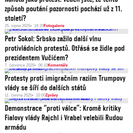
způsob poutání pozornosti pochází už z 11.
století?
25. srpna 2025
18:20
Fotogalerie
Petr Sokol: Srbsko zažilo další vlnu
protivládních protestů. Otřásá se židle pod
prezidentem Vučićem?
7. července 2025
06:10
Komentáře
Protesty proti imigračním raziím Trumpovy
vlády se šíří do dalších států
11. června 2025
10:00
Zprávy
Demonstrace “proti válce”: Kromě kritiky
Fialovy vlády Rajchl i Vrabel velebili Rudou
armádu