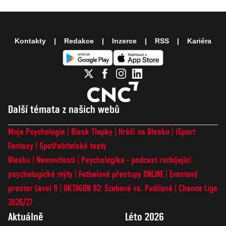
Kontakty
Redakce
Inzerce
RSS
Kariéra
Další témata z našich webů
Moje Psychologie
Blesk Tlapky
Hráči na Blesku
iSport
Fantasy
Spotřebitelské testy
Blesku
Nemovitosti
Psychologika - podcast rozbíjející
psychologické mýty
Fotbalové přestupy ONLINE
Eventový
prostor Level 9
OKTAGON 92: Szabová vs. Pudilová
Chance Liga
2026/27
Aktuálně
Léto 2026