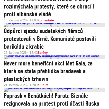
rozdmýchala protesty, které se obrací i
proti albánské vládě
16. června 2026
11:00
Komentáře
Odpůrci sjezdu sudetských Němců
protestovali v Brně. Komunisté postavili
barikádu z krabic
22. května 2026
12:40
Zprávy
Never more benefiční akci Met Gala, ze
které se stala přehlídka bradavek a
plastických trhavin
21. května 2026
12:00
Kultura
Poprask v Benátkách! Porota Bienále
rezignovala na protest proti účasti Ruska