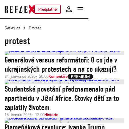
Předplatné
Reflex.cz
Protest
protest
Generálové versus reformátoři: O co jde v
ukrajinských protestech a na co ukazují?
24. července 2026
20:00
Komentáře
Studentské povstání předznamenalo pád
apartheidu v Jižní Africe. Stovky dětí za to
zaplatily životem
16. června 2026
12:00
Historie
Plameňáková revoluce: Ivanka Trump