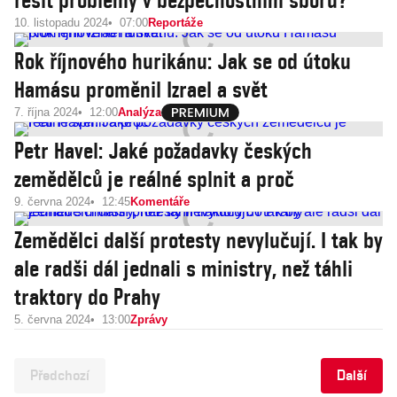
řešit problémy v bezpečnostním sboru?
10. listopadu 2024
07:00
Reportáže
Rok říjnového hurikánu: Jak se od útoku
Hamásu proměnil Izrael a svět
7. října 2024
12:00
Analýza
Petr Havel: Jaké požadavky českých
zemědělců je reálné splnit a proč
9. června 2024
12:45
Komentáře
Zemědělci další protesty nevylučují. I tak by
ale radši dál jednali s ministry, než táhli
traktory do Prahy
5. června 2024
13:00
Zprávy
Předchozí
Další