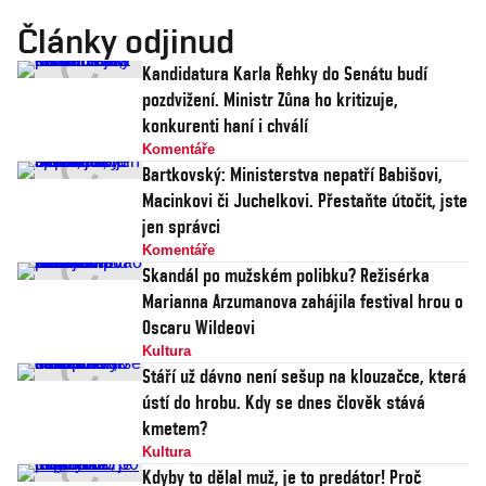
Články odjinud
Kandidatura Karla Řehky do Senátu budí
pozdvižení. Ministr Zůna ho kritizuje,
konkurenti haní i chválí
Komentáře
Bartkovský: Ministerstva nepatří Babišovi,
Macinkovi či Juchelkovi. Přestaňte útočit, jste
jen správci
Komentáře
Skandál po mužském polibku? Režisérka
Marianna Arzumanova zahájila festival hrou o
Oscaru Wildeovi
Kultura
Stáří už dávno není sešup na klouzačce, která
ústí do hrobu. Kdy se dnes člověk stává
kmetem?
Kultura
Kdyby to dělal muž, je to predátor! Proč