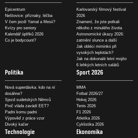
Epicentrum
Karlovarský filmový festival
Neštovice: příznaky, léčba
2026
V čem jezdí Yamal a Mesii?
Znamení, že jste potkali
Kvízy pro seniory
někoho z minulého života
Kalendář úplňků 2026
Astronomické úkazy 2026:
Co je bodycount?
zatmění slunce a další
Jak obléci miminko při
vysokých teplotách?
Jak na dokonalé letní mojito
6 lehkých letních salátů
Politika
Sport 2026
Nová superdávka: kdo na ní
MMA
dosáhne?
Fotbal 2026/27
Sjezd sudetských Němců
Hokej 2026
Proč vláda zavádí EET?
Tenis 2026
Padni komu padni
F1 2026
Výpověď z práce vzor
Atletika 2026
Divoký kačer
Cyklistika 2026
Technologie
Ekonomika