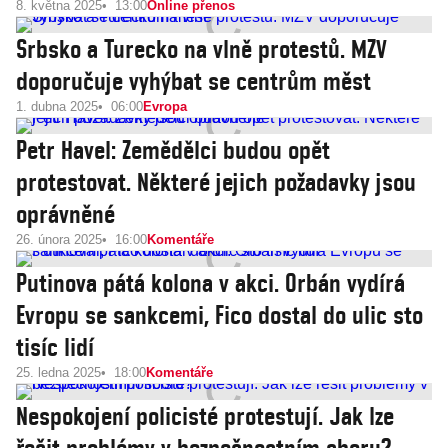
8. května 2025
13:00
Online přenos
Srbsko a Turecko na vlně protestů. MZV
doporučuje vyhýbat se centrům měst
1. dubna 2025
06:00
Evropa
Petr Havel: Zemědělci budou opět
protestovat. Některé jejich požadavky jsou
oprávněné
26. února 2025
16:00
Komentáře
Putinova pátá kolona v akci. Orbán vydírá
Evropu se sankcemi, Fico dostal do ulic sto
tisíc lidí
25. ledna 2025
18:00
Komentáře
Nespokojení policisté protestují. Jak lze