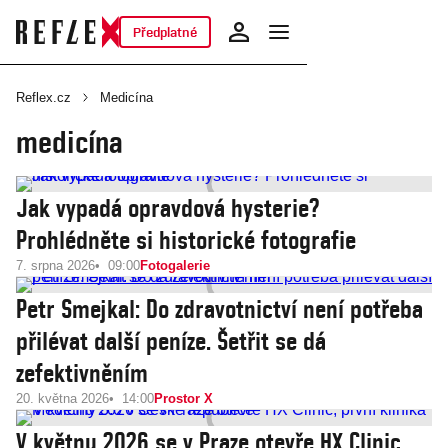
Předplatné
Reflex.cz
Medicína
medicína
Jak vypadá opravdová hysterie?
Prohlédněte si historické fotografie
7. srpna 2026
09:00
Fotogalerie
Petr Smejkal: Do zdravotnictví není potřeba
přilévat další peníze. Šetřit se dá
zefektivněním
20. května 2026
14:00
Prostor X
V květnu 2026 se v Praze otevře HX Clinic,