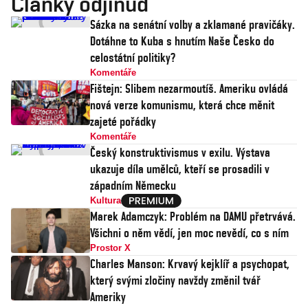
Články odjinud
Sázka na senátní volby a zklamané pravičáky.
Dotáhne to Kuba s hnutím Naše Česko do
celostátní politiky?
Komentáře
Fištejn: Slibem nezarmoutíš. Ameriku ovládá
nová verze komunismu, která chce měnit
zajeté pořádky
Komentáře
Český konstruktivismus v exilu. Výstava
ukazuje díla umělců, kteří se prosadili v
západním Německu
Kultura
Marek Adamczyk: Problém na DAMU přetrvává.
Všichni o něm vědí, jen moc nevědí, co s ním
Prostor X
Charles Manson: Krvavý kejklíř a psychopat,
který svými zločiny navždy změnil tvář
Ameriky