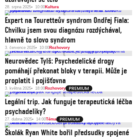
28. srpna 2025
10:00
Kultura
Expert na Touretteův syndrom Ondřej Fiala:
Chvilku jsem svou diagnózu rozdýchával,
hlavně to slovo syndrom
3. července 2025
10:00
Rozhovory
Neurovědec Tylš: Psychedelické drogy
pomáhají překonat bloky v terapii. Může je
proplatit i pojišťovna
3. května 2025
18:00
Rozhovory
Legální trip. Jak funguje terapeutická léčba
psychadeliky?
27. dubna 2025
14:00
Téma
Školák Ryan White bořil předsudky spojené