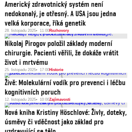
Americký zdravotnický systém není
nedokonalý, je otřesný. A USA jsou jedna
velká korporace, říká genetik
28. listopadu 2025
11:00
Rozhovory
Nikolaj Pirogov položil základy moderní
chirurgie. Pacienti věřili, že dokáže vrátit
život i mrtvému
25. listopadu 2025
17:00
Historie
Živě: Molekulární vodík pro prevenci i léčbu
kognitivních poruch
12. listopadu 2025
10:00
Zajímavosti
Nová kniha Kristiny Höschlové: Živly, doteky,
úsměvy či vděčnost jako základ pro
uzdravující se tělo