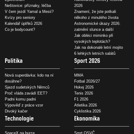
Neštovice: příznaky, léčba
2026
V čem jezdí Yamal a Mesii?
Znamení, že jste potkali
Kvízy pro seniory
někoho z minulého života
Kalendář úplňků 2026
Astronomické úkazy 2026:
Co je bodycount?
zatmění slunce a další
Jak obléci miminko při
vysokých teplotách?
Jak na dokonalé letní mojito
6 lehkých letních salátů
Politika
Sport 2026
Nová superdávka: kdo na ní
MMA
dosáhne?
Fotbal 2026/27
Sjezd sudetských Němců
Hokej 2026
Proč vláda zavádí EET?
Tenis 2026
Padni komu padni
F1 2026
Výpověď z práce vzor
Atletika 2026
Divoký kačer
Cyklistika 2026
Technologie
Ekonomika
SpaceX na burze
Smrt OSVČ