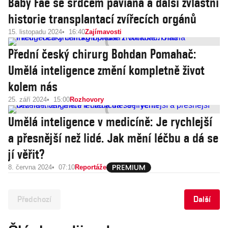
Baby Fae se srdcem paviána a další zvláštní
historie transplantací zvířecích orgánů
15. listopadu 2024
16:40
Zajímavosti
Přední český chirurg Bohdan Pomahač:
Umělá inteligence změní kompletně život
kolem nás
25. září 2024
15:00
Rozhovory
Umělá inteligence v medicíně: Je rychlejší
a přesnější než lidé. Jak mění léčbu a dá se
jí věřit?
8. června 2024
07:10
Reportáže
Předchozí
Další