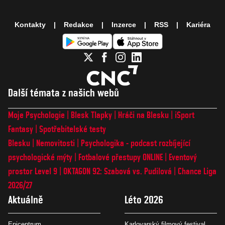
Kontakty
Redakce
Inzerce
RSS
Kariéra
Další témata z našich webů
Moje Psychologie
Blesk Tlapky
Hráči na Blesku
iSport
Fantasy
Spotřebitelské testy
Blesku
Nemovitosti
Psychologika - podcast rozbíjející
psychologické mýty
Fotbalové přestupy ONLINE
Eventový
prostor Level 9
OKTAGON 92: Szabová vs. Pudilová
Chance Liga
2026/27
Aktuálně
Léto 2026
Epicentrum
Karlovarský filmový festival