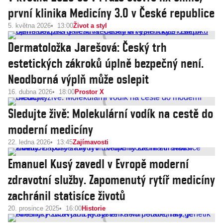
první klinika Medicíny 3.0 v České republice
5. května 2026
13:00
Život a styl
Dermatoložka Jarešová: Český trh
estetických zákroků úplně bezpečný není.
Neodborná výplň může oslepit
16. dubna 2026
18:00
Prostor X
Sledujte živě: Molekulární vodík na cestě do
moderní medicíny
22. ledna 2026
13:45
Zajímavosti
Emanuel Kusý zavedl v Evropě moderní
zdravotní služby. Zapomenutý rytíř medicíny
zachránil statisíce životů
20. prosince 2025
16:00
Historie