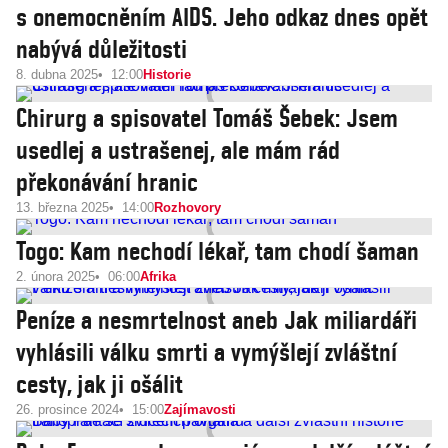
s onemocněním AIDS. Jeho odkaz dnes opět
nabývá důležitosti
8. dubna 2025
12:00
Historie
Chirurg a spisovatel Tomáš Šebek: Jsem
usedlej a ustrašenej, ale mám rád
překonávání hranic
13. března 2025
14:00
Rozhovory
Togo: Kam nechodí lékař, tam chodí šaman
2. února 2025
06:00
Afrika
Peníze a nesmrtelnost aneb Jak miliardáři
vyhlásili válku smrti a vymýšlejí zvláštní
cesty, jak ji ošálit
26. prosince 2024
15:00
Zajímavosti