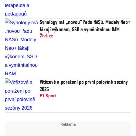
Synology má „novou“ řadu NASů. Modely Neo+
lákají výkonem, SSD a vyměnitelnou RAM
Živě.cz
Vítězové a poražení po první polovině sezóny
2026
F1 Sport