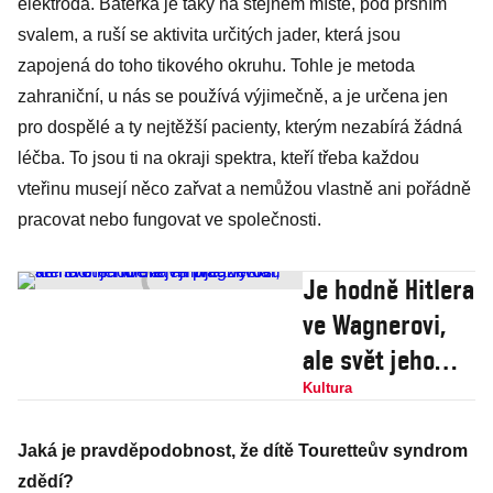
elektroda. Baterka je taky na stejném místě, pod prsním
svalem, a ruší se aktivita určitých jader, která jsou
zapojená do toho tikového okruhu. Tohle je metoda
zahraniční, u nás se používá výjimečně, a je určena jen
pro dospělé a ty nejtěžší pacienty, kterým nezabírá žádná
léčba. To jsou ti na okraji spektra, kteří třeba každou
vteřinu musejí něco zařvat a nemůžou vlastně ani pořádně
pracovat nebo fungovat ve společnosti.
Je hodně Hitlera
ve Wagnerovi,
ale svět jeho
díla miluje.
Kultura
Vyšla kniha o
Jaká je pravděpodobnost, že dítě Touretteův syndrom
hudbě a její
zdědí?