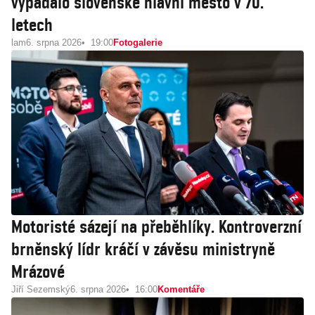
vypadalo slovenské hlavní město v 70.
letech
lam
6. srpna 2026
19:00
Fotogalerie
Motoristé sázejí na přeběhlíky. Kontroverzní
brněnský lídr kráčí v závěsu ministryně
Mrázové
Jiří Sezemský
6. srpna 2026
16:00
Komentáře