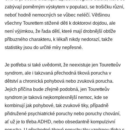
zabývají poměrným výskytem v populaci, se trošičku různí,
neboť hodně nemocných se vůbec neléčí. Většinou
všechny Tourettem stižené děti k doktorovi dojdou, ale
není výjimkou, že řada dětí, které mají drobnější obtíže
příbuzného charakteru, k lékaři nikdy nedorazí, takže
statistiky jsou do určité míry nepřesné.
Je potřeba si také uvědomit, že neexistuje jen Touretteův
syndrom, ale i takzvaná přechodná tiková porucha v
dětství a chronická pohybová nebo zvuková porucha.
Jejich příčina bude zřejmě podobná, jen Touretteův
syndrom je taková nejkomplexnější nemoc, kde se
kombinují jak pohybové, tak zvukové tiky, případně
přidružené psychiatrické poruchy nebo poruchy chování,
ať už je to třeba ADHD, nebo obsedantně kompulzivní
porucha. U přechodné tikové poruchy tiky vzniknou třeba s