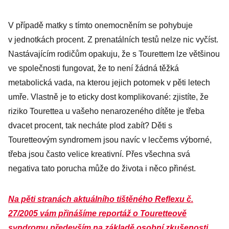
přitažlivosti
V případě matky s tímto onemocněním se pohybuje
v jednotkách procent. Z prenatálních testů nelze nic vyčíst.
Nastávajícím rodičům opakuju, že s Tourettem lze většinou
ve společnosti fungovat, že to není žádná těžká
metabolická vada, na kterou jejich potomek v pěti letech
umře. Vlastně je to eticky dost komplikované: zjistíte, že
riziko Tourettea u vašeho nenarozeného dítěte je třeba
dvacet procent, tak necháte plod zabít? Děti s
Touretteovým syndromem jsou navíc v lecčems výborné,
třeba jsou často velice kreativní. Přes všechna svá
negativa tato porucha může do života i něco přinést.
Na pěti stranách aktuálního tištěného Reflexu č.
27/2005 vám přinášíme reportáž o Touretteově
syndromu především na základě osobní zkušenosti