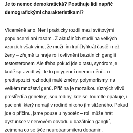
Je to nemoc demokratická? Postihuje lidi napříč
fenoménu
demografickými charakteristikami?
stockholmskéh
o syndromu
Víceméně ano. Není prakticky rozdíl mezi světovými
populacemi ani rasami. Z aktuálních studií na velkých
vzorcích však víme, že muži jím trpí čtyřikrát častěji než
ženy – zřejmě tu hraje roli ovlivnění bazálních ganglií
testosteronem. Ale třeba pokud jde o rasu, syndrom je
krutě spravedlivý. Je to polygenní onemocnění – o
predispozici rozhodují malé změny, polymorfismy, na
velkém množství genů. Příčina je mozaikou různých vlivů
prostředí a genetiky; jsou rodiny, kde se Tourette opakuje, i
pacienti, který nemají v rodině nikoho jím stiženého. Pokud
jde o příčinu, jsme pouze u hypotéz – roli může hrát
dysfunkce v nervovém obvodu u bazálních ganglií,
zejména co se týče neurotransmiteru dopamin.