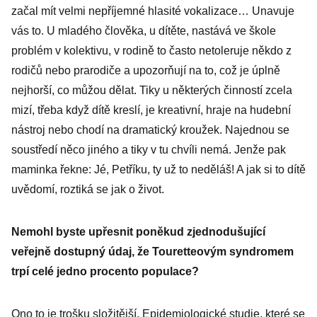
honorace
začal mít velmi nepříjemné hlasité vokalizace… Unavuje
vás to. U mladého člověka, u dítěte, nastává ve škole
problém v kolektivu, v rodině to často netoleruje někdo z
rodičů nebo prarodiče a upozorňují na to, což je úplně
nejhorší, co můžou dělat. Tiky u některých činností zcela
mizí, třeba když dítě kreslí, je kreativní, hraje na hudební
nástroj nebo chodí na dramatický kroužek. Najednou se
soustředí něco jiného a tiky v tu chvíli nemá. Jenže pak
maminka řekne: Jé, Petříku, ty už to neděláš! A jak si to dítě
uvědomí, roztiká se jak o život.
Nemohl byste upřesnit poněkud zjednodušující
veřejně dostupný údaj, že Touretteovým syndromem
trpí celé jedno procento populace?
Ono to je trošku složitější. Epidemiologické studie, které se