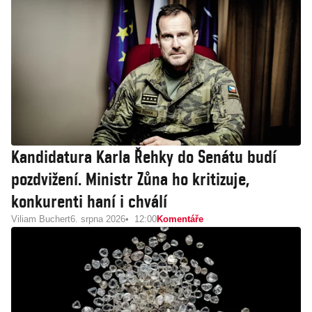
Kandidatura Karla Řehky do Senátu budí
pozdvižení. Ministr Zůna ho kritizuje,
konkurenti haní i chválí
Viliam Buchert
6. srpna 2026
12:00
Komentáře