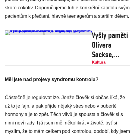
skoro cokoliv. Doporučujeme tuhle konkrétní kapitolu svým
pacientům k přečtení, hlavně teenagerům a starším dětem.
Vyšly paměti
Olivera
Sackse,
světoznáméh
Kultura
o neurologa,
Měl jste nad projevy syndromu kontrolu?
spisovatele,
motorkáře,
Částečně je regulovat lze. Jenže člověk si občas říká, že
kulturisty,
už to je fajn, a pak přijde nějaký stres nebo v pubertě
feťáka a
hormony a je to zpět. Těch vlivů je spousta a člověk si s
gaye z rodiny
nimi neví rady. I já jsem měl několikrát v životě, byť si
židovské
myslím, že to mám celkem pod kontrolou, období, kdy jsem