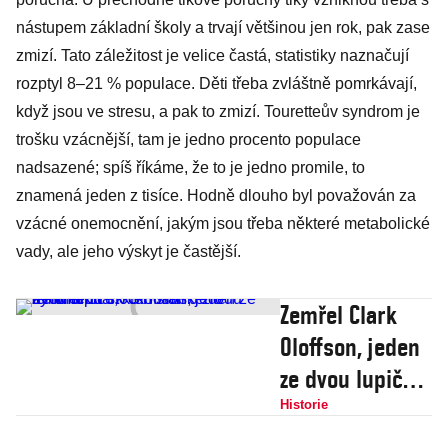
nástupem základní školy a trvají většinou jen rok, pak zase
zmizí. Tato záležitost je velice častá, statistiky naznačují
rozptyl 8–21 % populace. Děti třeba zvláštně pomrkávají,
když jsou ve stresu, a pak to zmizí. Touretteův syndrom je
trošku vzácnější, tam je jedno procento populace
nadsazené; spíš říkáme, že to je jedno promile, to
znamená jeden z tisíce. Hodně dlouho byl považován za
vzácné onemocnění, jakým jsou třeba některé metabolické
vady, ale jeho výskyt je častější.
Zemřel Clark
Oloffson, jeden
ze dvou lupičů,
kteří stáli u
Historie
zrodu