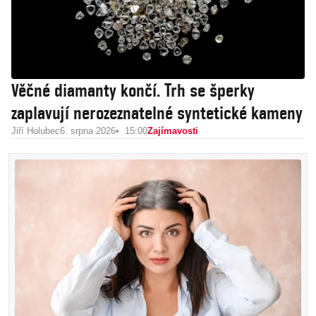
Věčné diamanty končí. Trh se šperky
zaplavují nerozeznatelné syntetické kameny
Jiří Holubec
6. srpna 2026
15:00
Zajímavosti