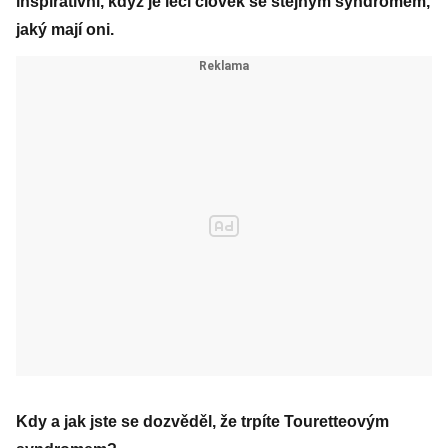
inspirativní, když je léčí člověk se stejným syndromem,
jaký mají oni.
Kdy a jak jste se dozvěděl, že trpíte Touretteovým