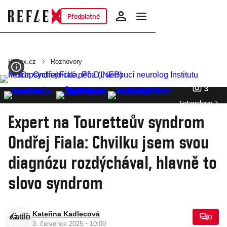
Předplatné
Reflex.cz
Rozhovory
3
Fotogalerie
Expert na Touretteův syndrom
Ondřej Fiala: Chvilku jsem svou
diagnózu rozdýchával, hlavně to
slovo syndrom
Kateřina Kadlecová
0
·
3. července 2025
10:00