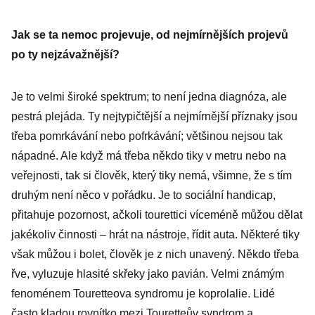
Jak se ta nemoc projevuje, od nejmírnějších projevů
po ty nejzávažnější?
Je to velmi široké spektrum; to není jedna diagnóza, ale
pestrá plejáda. Ty nejtypičtější a nejmírnější příznaky jsou
třeba pomrkávání nebo pofrkávání; většinou nejsou tak
nápadné. Ale když má třeba někdo tiky v metru nebo na
veřejnosti, tak si člověk, který tiky nemá, všimne, že s tím
druhým není něco v pořádku. Je to sociální handicap,
přitahuje pozornost, ačkoli tourettici víceméně můžou dělat
jakékoliv činnosti – hrát na nástroje, řídit auta. Některé tiky
však můžou i bolet, člověk je z nich unavený. Někdo třeba
řve, vyluzuje hlasité skřeky jako pavián. Velmi známým
fenoménem Touretteova syndromu je koprolalie. Lidé
často kladou rovnítko mezi Touretteův syndrom a