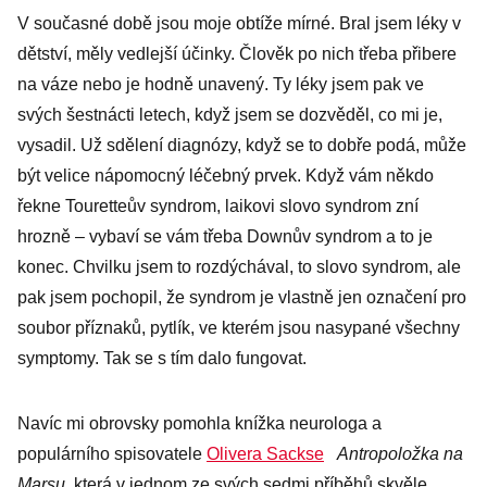
V současné době jsou moje obtíže mírné. Bral jsem léky v
dětství, měly vedlejší účinky. Člověk po nich třeba přibere
na váze nebo je hodně unavený. Ty léky jsem pak ve
svých šestnácti letech, když jsem se dozvěděl, co mi je,
vysadil. Už sdělení diagnózy, když se to dobře podá, může
být velice nápomocný léčebný prvek. Když vám někdo
řekne Touretteův syndrom, laikovi slovo syndrom zní
hrozně – vybaví se vám třeba Downův syndrom a to je
konec. Chvilku jsem to rozdýchával, to slovo syndrom, ale
pak jsem pochopil, že syndrom je vlastně jen označení pro
soubor příznaků, pytlík, ve kterém jsou nasypané všechny
symptomy. Tak se s tím dalo fungovat.
Navíc mi obrovsky pomohla knížka neurologa a
populárního spisovatele
Olivera Sackse
Antropoložka na
Marsu,
která v jednom ze svých sedmi příběhů skvěle