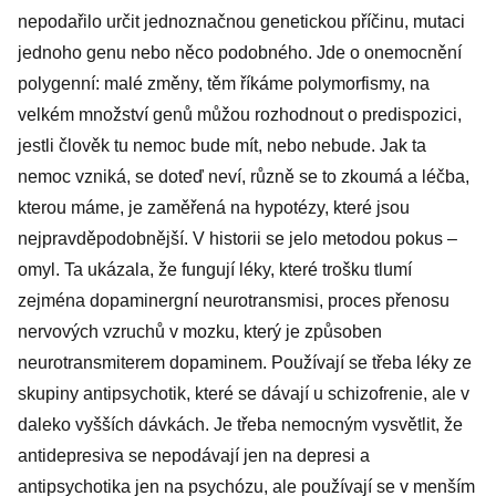
nepodařilo určit jednoznačnou genetickou příčinu, mutaci
jednoho genu nebo něco podobného. Jde o onemocnění
polygenní: malé změny, těm říkáme polymorfismy, na
velkém množství genů můžou rozhodnout o predispozici,
jestli člověk tu nemoc bude mít, nebo nebude. Jak ta
nemoc vzniká, se doteď neví, různě se to zkoumá a léčba,
kterou máme, je zaměřená na hypotézy, které jsou
nejpravděpodobnější. V historii se jelo metodou pokus –
omyl. Ta ukázala, že fungují léky, které trošku tlumí
zejména dopaminergní neurotransmisi, proces přenosu
nervových vzruchů v mozku, který je způsoben
neurotransmiterem dopaminem. Používají se třeba léky ze
skupiny antipsychotik, které se dávají u schizofrenie, ale v
daleko vyšších dávkách. Je třeba nemocným vysvětlit, že
antidepresiva se nepodávají jen na depresi a
antipsychotika jen na psychózu, ale používají se v menším