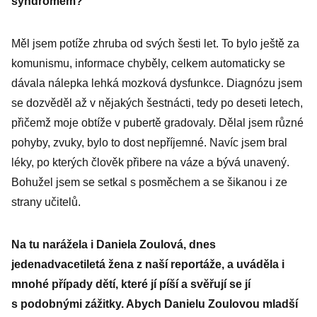
syndromem?
Měl jsem potíže zhruba od svých šesti let. To bylo ještě za
komunismu, informace chyběly, celkem automaticky se
dávala nálepka lehká mozková dysfunkce. Diagnózu jsem
se dozvěděl až v nějakých šestnácti, tedy po deseti letech,
přičemž moje obtíže v pubertě gradovaly. Dělal jsem různé
pohyby, zvuky, bylo to dost nepříjemné. Navíc jsem bral
léky, po kterých člověk přibere na váze a bývá unavený.
Bohužel jsem se setkal s posměchem a se šikanou i ze
strany učitelů.
Na tu narážela i Daniela Zoulová, dnes
jedenadvacetiletá žena z naší reportáže, a uváděla i
mnohé případy dětí, které jí píší a svěřují se jí
s podobnými zážitky. Abych Danielu Zoulovou mladší