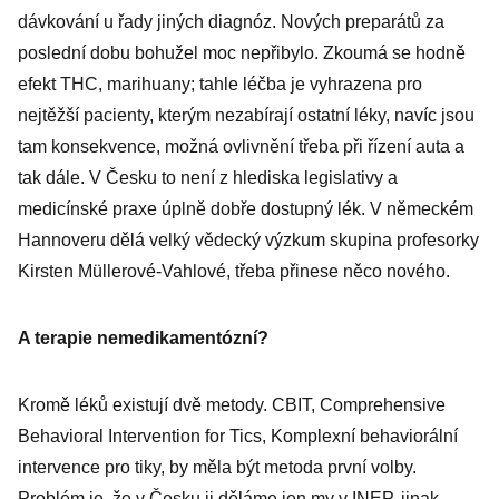
dávkování u řady jiných diagnóz. Nových preparátů za
poslední dobu bohužel moc nepřibylo. Zkoumá se hodně
efekt THC, marihuany; tahle léčba je vyhrazena pro
nejtěžší pacienty, kterým nezabírají ostatní léky, navíc jsou
tam konsekvence, možná ovlivnění třeba při řízení auta a
tak dále. V Česku to není z hlediska legislativy a
medicínské praxe úplně dobře dostupný lék. V německém
Hannoveru dělá velký vědecký výzkum skupina profesorky
Kirsten Müllerové-Vahlové, třeba přinese něco nového.
A terapie nemedikamentózní?
Kromě léků existují dvě metody. CBIT, Comprehensive
Behavioral Intervention for Tics, Komplexní behaviorální
intervence pro tiky, by měla být metoda první volby.
Problém je, že v Česku ji děláme jen my v INEP, jinak