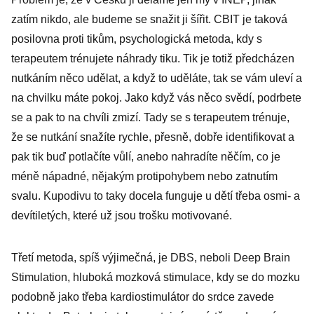
zatím nikdo, ale budeme se snažit ji šířit. CBIT je taková
posilovna proti tikům, psychologická metoda, kdy s
terapeutem trénujete náhrady tiku. Tik je totiž předcházen
nutkáním něco udělat, a když to uděláte, tak se vám uleví a
na chvilku máte pokoj. Jako když vás něco svědí, podrbete
se a pak to na chvíli zmizí. Tady se s terapeutem trénuje,
že se nutkání snažíte rychle, přesně, dobře identifikovat a
pak tik buď potlačíte vůlí, anebo nahradíte něčím, co je
méně nápadné, nějakým protipohybem nebo zatnutím
svalu. Kupodivu to taky docela funguje u dětí třeba osmi- a
devítiletých, které už jsou trošku motivované.
Třetí metoda, spíš výjimečná, je DBS, neboli Deep Brain
Stimulation, hluboká mozková stimulace, kdy se do mozku
podobně jako třeba kardiostimulátor do srdce zavede