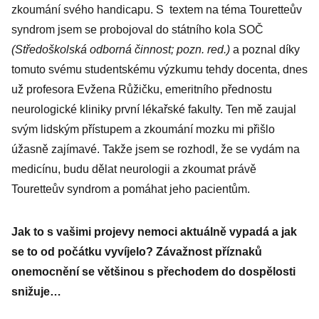
zkoumání svého handicapu. S textem na téma Touretteův
syndrom jsem se probojoval do státního kola SOČ
(Středoškolská odborná činnost; pozn. red.)
a poznal díky
tomuto svému studentskému výzkumu tehdy docenta, dnes
už profesora Evžena Růžičku, emeritního přednostu
neurologické kliniky první lékařské fakulty. Ten mě zaujal
svým lidským přístupem a zkoumání mozku mi přišlo
úžasně zajímavé. Takže jsem se rozhodl, že se vydám na
medicínu, budu dělat neurologii a zkoumat právě
Touretteův syndrom a pomáhat jeho pacientům.
Jak to s vašimi projevy nemoci aktuálně vypadá a jak
se to od počátku vyvíjelo? Závažnost příznaků
onemocnění se většinou s přechodem do dospělosti
snižuje…