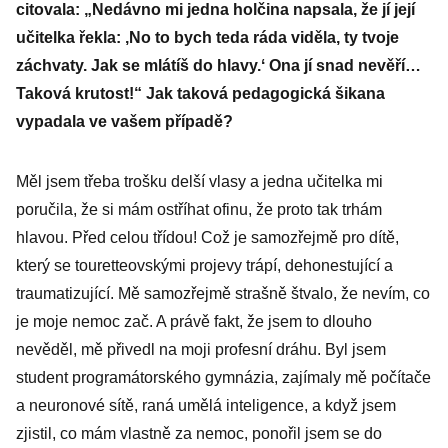
citovala: „Nedávno mi jedna holčina napsala, že jí její
učitelka řekla: ,No to bych teda ráda viděla, ty tvoje
záchvaty. Jak se mlátíš do hlavy.ʻ Ona jí snad nevěří…
Taková krutost!“ Jak taková pedagogická šikana
vypadala ve vašem případě?
Měl jsem třeba trošku delší vlasy a jedna učitelka mi
poručila, že si mám ostříhat ofinu, že proto tak trhám
hlavou. Před celou třídou! Což je samozřejmě pro dítě,
který se touretteovskými projevy trápí, dehonestující a
traumatizující. Mě samozřejmě strašně štvalo, že nevím, co
je moje nemoc zač. A právě fakt, že jsem to dlouho
nevěděl, mě přivedl na moji profesní dráhu. Byl jsem
student programátorského gymnázia, zajímaly mě počítače
a neuronové sítě, raná umělá inteligence, a když jsem
zjistil, co mám vlastně za nemoc, ponořil jsem se do