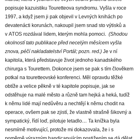
popisuje kazuistiku Touretteova syndromu. Vyšla v roce
1997, a když jsem ji pak objevil v Levných knihách po
devatenácti korunách, nakoupil jsem snad sto výtisků a
v ATOS rozdával lidem, kterým mohla pomoci.
(Shodou
okolností tato publikace před necelým měsícem vyšla
znova, péčí nakladatelství Portál; pozn. red.)
Je v ní
kapitola, která představuje život jednoho kanadského
chirurga s Tourettem. Dokonce jsem se pak s tím člověkem
potkal na touretteovské konferenci. Měl opravdu těžké
obtíže a velice pěkně v té kapitole popisuje, jak se
odstěhuje na malé město a různě tam hejká a heká, tudíž
k němu lidé mají nedůvěru a nechtějí k němu chodit na
operace, ovšem pak se zjistí, že vlastně strašně šikovný a
sympatický, řídí loď, pilotuje letadlo… Ta knížka byla
nesmírně motivující, protože mi dokazovala, že i s
poměrně výrazným handicapujícím postižením se dá dělat