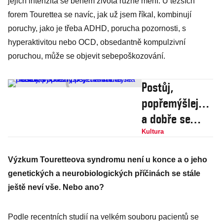
jejich intenzita se během života různě mění. U těžších
forem Tourettea se navíc, jak už jsem říkal, kombinují
poruchy, jako je třeba ADHD, porucha pozornosti, s
hyperaktivitou nebo OCD, obsedantně kompulzivní
poruchou, může se objevit sebepoškozování.
Postůj,
popřemýšlej…
a dobře se
pobav. Vychází
Kultura
poslední kniha
Výzkum Touretteova syndromu není u konce a o jeho
nestora
genetických a neurobiologických příčinách se stále
moderní
ještě neví vše. Nebo ano?
psychiatrie
Cyrila Höschla
Podle recentních studií na velkém souboru pacientů se