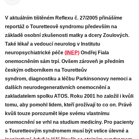
V aktuálním tištěném Reflexu č. 27/2005 přinášíme
reportáž o Touretteově syndromu především na
základě osobní zkušenosti matky a dcery Zoulových.
Také lékař a vedoucí neurolog v Institutu
neuropsychiatrické péče
(INEP)
Ondřej Fiala
onemocněním sám trpí. Ovšem zároveň je předním
českým odborníkem na Touretteův
syndrom, diagnostiku a léčbu Parkinsonovy nemoci a
dalších neurodegenerativních onemocnění a
zakladatelem spolku ATOS. Roku 2001 ho založil i kvůli
tomu, aby pomohl lidem, kteří prožívají to co on. Právě
kvůli touze porozumět lépe svému vlastnímu
onemocnění se vrhl na studium medicíny. Pro pacienty
s Touretteovým syndromem musí být velice úlevné a