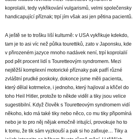
koprolalii, tedy vykřikování vulgarismů, velmi společensky
handicapující příznak; trpí jím však asi jen pětina pacientů.
A ještě se to trošku liší kulturně: v USA vykřikuje kdekdo,
tam je to asi víc než půlka tourettiků, zato v Japonsku, kde
v přirozeném jazyce mnoho nadávek není, trpí koprolalií
pod pět procent lidí s Touretteovým syndromem. Mezi
nejtěžší komplexní motorické příznaky pak patří různé
zvláštní prudké poskoky, dokonce jsme měli pacienta,
který dělal kotrmelce, i jednoho, který hajloval a křičel do
toho Heil Hitler, protože to někde viděl a tiky jsou velice
sugestibilní. Když člověk s Touretteovým syndromem vidí
někoho, kdo má také tiky nebo něco, co mu tiky připomíná
nebo je to pro něj nějak emočně iritující, provokuje ho to
k tomu, že tik sám vyzkouší a pak si ho zafixuje… Tiky a