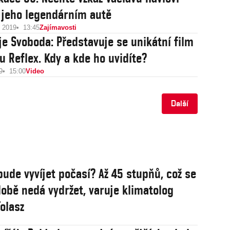
 jeho legendárním autě
u 2019
13:45
Zajímavosti
je Svoboda: Představuje se unikátní film
u Reflex. Kdy a kde ho uvidíte?
9
15:00
Video
Další
bude vyvíjet počasí? Až 45 stupňů, což se
obě nedá vydržet, varuje klimatolog
olasz