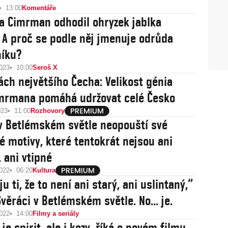
13:00
Komentáře
a Cimrman odhodil ohryzek jablka
 A proč se podle něj jmenuje odrůda
níku?
2023
10:00
Seroš X
ách největšího Čecha: Velikost génia
mrmana pomáhá udržovat celé Česko
023
11:00
Rozhovory
v Betlémském světle neopouští své
é motivy, které tentokrát nejsou ani
, ani vtipné
2022
06:20
Kultura
u ti, že to není ani starý, ani uslintaný,“
Svěráci v Betlémském světle. No... je.
2022
14:00
Filmy a seriály
 je spirit, ale i kozy, říká o novém filmu