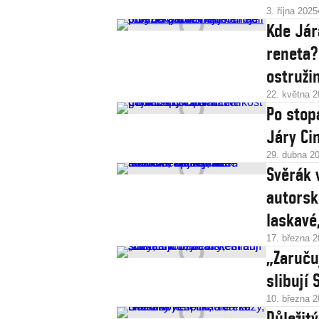
3. října 2025
Kde Jár
reneta?
ostruži
22. května 
Po stop
Járy Ci
29. dubna 2
Svěrák 
autorsk
laskavé
17. března 
„Zaručuj
slibují 
10. března 
Důležitý