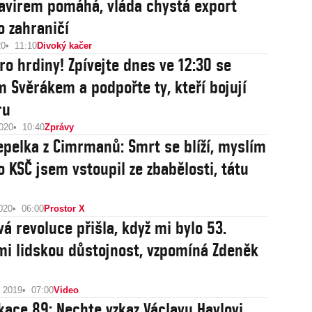
avirem pomáhá, vláda chystá export
o zahraničí
20
11:10
Divoký kačer
ro hrdiny! Zpívejte dnes ve 12:30 se
 Svěrákem a podpořte ty, kteří bojují
ru
2020
10:40
Zprávy
epelka z Cimrmanů: Smrt se blíží, myslím
o KSČ jsem vstoupil ze zbabělosti, tátu
020
06:00
Prostor X
á revoluce přišla, když mi bylo 53.
 mi lidskou důstojnost, vzpomíná Zdeněk
u 2019
07:00
Video
ace 89: Nechte vzkaz Václavu Havlovi