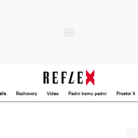
áře
Rozhovory
Video
Padni komu padni
Prostor X