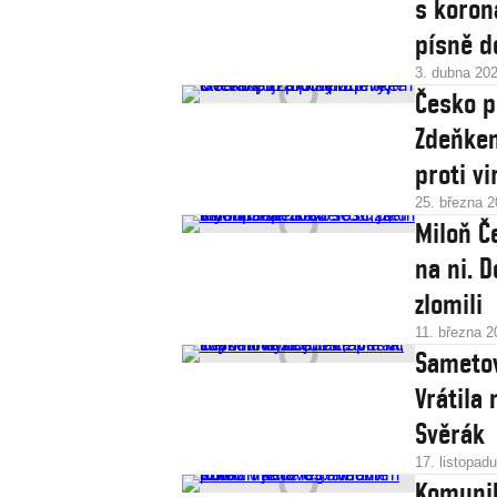
s koron
písně d
3. dubna 20
Česko p
Zdeňkem
proti vi
25. března 
Miloň Č
na ni. D
zlomili
11. března 2
Sametov
Vrátila
Svěrák
17. listopad
Komunik