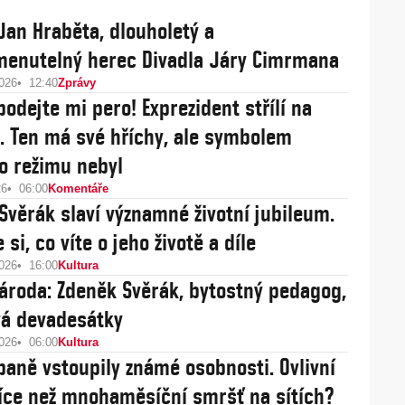
Jan Hraběta, dlouholetý a
enutelný herec Divadla Járy Cimrmana
2026
12:40
Zprávy
podejte mi pero! Exprezident střílí na
. Ten má své hříchy, ale symbolem
o režimu nebyl
26
06:00
Komentáře
Svěrák slaví významné životní jubileum.
 si, co víte o jeho životě a díle
2026
16:00
Kultura
národa: Zdeněk Svěrák, bytostný pedagog,
vá devadesátky
2026
06:00
Kultura
aně vstoupily známé osobnosti. Ovlivní
více než mnohaměsíční smršť na sítích?