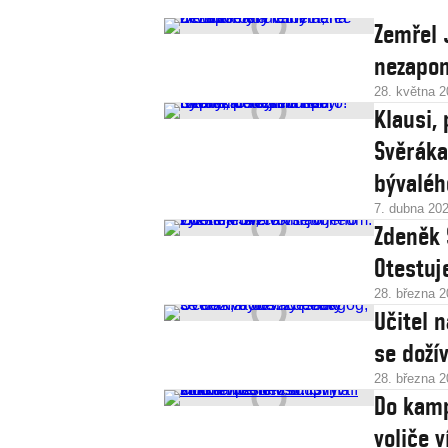
Zemřel 
nezapom
28. května 
Klausi, 
Svěráka
bývaléh
7. dubna 20
Zdeněk 
Otestuje
28. března 
Učitel 
se doží
28. března 
Do kamp
voliče 