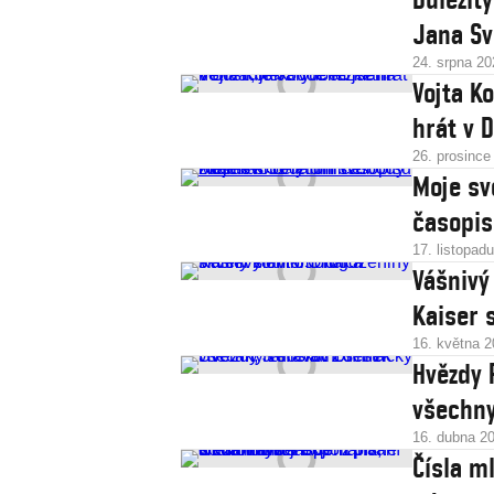
Jana Sv
24. srpna 20
Vojta K
hrát v 
26. prosince
Moje sv
časopis
17. listopad
Vášnivý
Kaiser 
16. května 
Hvězdy 
všechny
16. dubna 2
Čísla ml