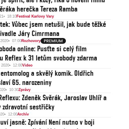
ěráka herečka Tereza Ramba
21
18:10
Festival Karlovy Vary
otek: Vůbec jsem netušil, jak bude těžké
Divadle Járy Cimrmana
 2020
07:00
Rozhovory
oboda online: Pusťte si celý film
u Reflex k 31 letům svobody zdarma
u 2020
12:00
Video
 entomolog a skvělý komik. Oldřich
slaví 65. narozeniny
2020
10:30
Zprávy
Reflexu: Zdeněk Svěrák, Jaroslav Uhlíř a
 zdravotní sestřičky
020
12:00
Archív
uví jasně: Zpívání Není nutno v boji