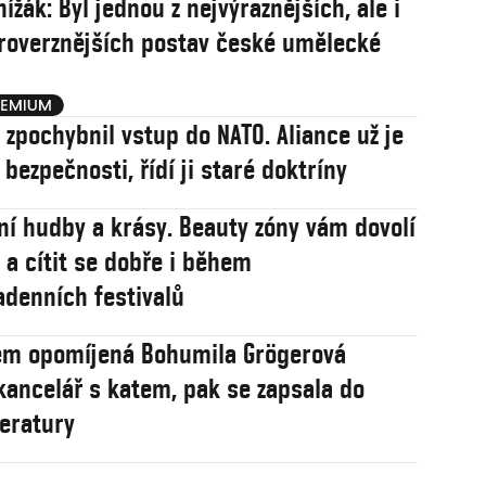
ížák: Byl jednou z nejvýraznějších, ale i
roverznějších postav české umělecké
j zpochybnil vstup do NATO. Aliance už je
í bezpečnosti, řídí ji staré doktríny
ní hudby a krásy. Beauty zóny vám dovolí
 a cítit se dobře i během
adenních festivalů
em opomíjená Bohumila Grögerová
 kancelář s katem, pak se zapsala do
teratury