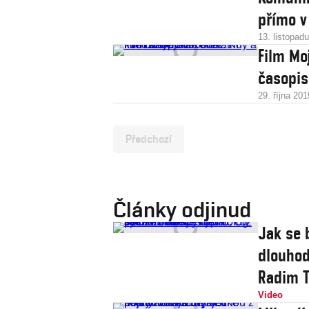
přímo v
13. listopad
Film Mo
časopis
29. října 201
Předchozí
Články odjinud
Jak se 
dlouhod
Radim T
Video