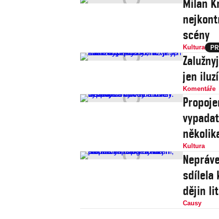
Milan Kn
nejkont
scény
Kultura
Zalužny
jen iluz
Komentáře
Propoje
vypadat
několik
Kultura
Nepráv
sdílela
dějin li
Causy