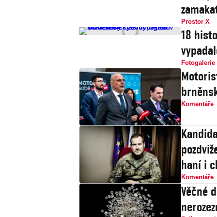
zamaka
Prostor X
18 histo
vypadal
Fotogalerie
Motoris
brněnsk
Komentáře
Kandida
pozdviže
haní i c
Komentáře
Věčné d
nerozez