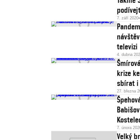
Takhle 
podívej
7. září 2020
Pandemi
návštěv
televizi
4. dubna 20
Šmírová
krize k
sbírat 
27. března 
Špehová
Babišovi
Kostele
7. února 202
Velký br