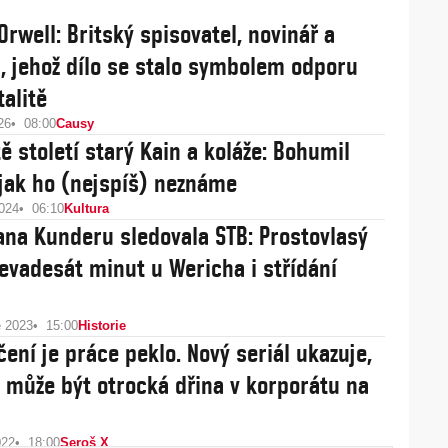
Orwell: Britský spisovatel, novinář a
a, jehož dílo se stalo symbolem odporu
talitě
26
08:00
Causy
tě století starý Kain a koláže: Bohumil
 jak ho (nejspíš) neznáme
2024
06:10
Kultura
ana Kunderu sledovala STB: Prostovlasý
 devadesát minut u Wericha i střídání
e 2023
15:00
Historie
čení je práce peklo. Nový seriál ukazuje,
 může být otrocká dřina v korporátu na
022
18:00
Seroš X