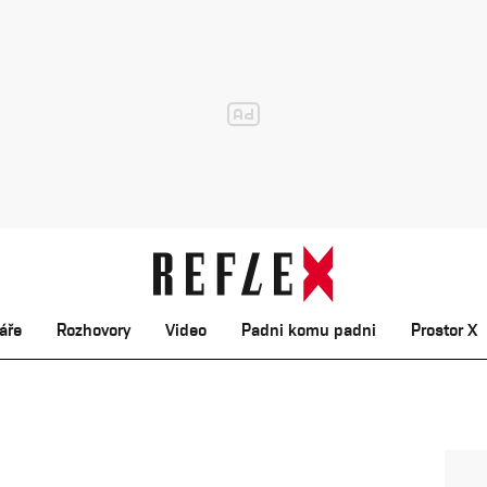
áře
Rozhovory
Video
Padni komu padni
Prostor X