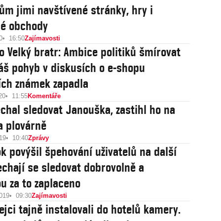
lům jimi navštívené stránky, hry i
é obchody
0
16:50
Zajímavosti
ko Velký bratr: Ambice politiků šmírovat
áš pohyb v diskusích o e-shopu
ích známek zapadla
20
11:55
Komentáře
chal sledovat Janouška, zastihl ho na
na plovárně
19
10:40
Zprávy
k povýšil špehování uživatelů na další
Nechají se sledovat dobrovolně a
u za to zaplaceno
2019
09:30
Zajímavosti
ejci tajně instalovali do hotelů kamery.