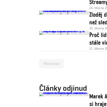
Streamy
24. března 
Zloděj 
než sled
20. března 
Proč li
stále ví
11. března 2
Předchozí
Články odjinud
Marek A
si hraje