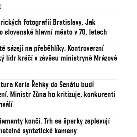
t
rických fotografií Bratislavy. Jak
o slovenské hlavní město v 70. letech
té sázejí na přeběhlíky. Kontroverzní
ý lídr kráčí v závěsu ministryně Mrázové
tura Karla Řehky do Senátu budí
ní. Ministr Zůna ho kritizuje, konkurenti
hválí
iamanty končí. Trh se šperky zaplavují
natelné syntetické kameny