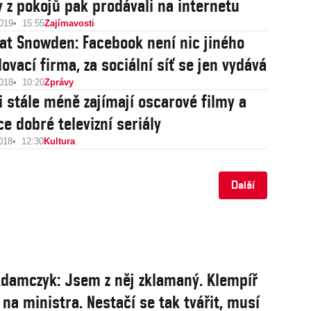
 z pokojů pak prodávali na internetu
2019
15:55
Zajímavosti
dat Snowden: Facebook není nic jiného
ovací firma, za sociální síť se jen vydává
2018
10:20
Zprávy
di stále méně zajímají oscarové filmy a
ce dobré televizní seriály
018
12:30
Kultura
Další
damczyk: Jsem z něj zklamaný. Klempíř
 na ministra. Nestačí se tak tvářit, musí