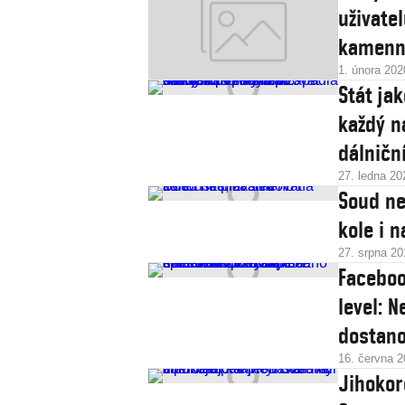
uživate
kamenn
1. února 202
Stát ja
každý n
dálničn
27. ledna 20
Soud ne
kole i 
27. srpna 20
Faceboo
level: 
dostano
16. června 
Jihokor