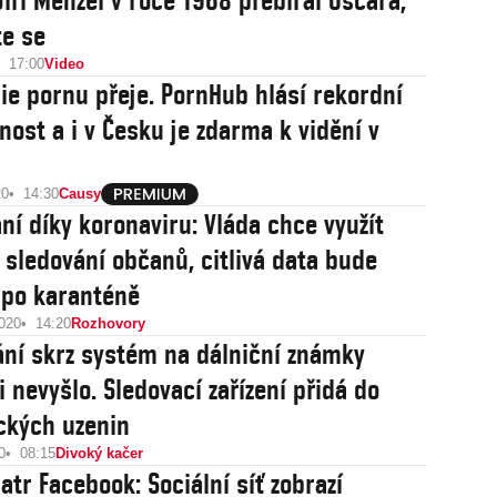
Jiří Menzel v roce 1968 přebíral Oscara,
te se
17:00
Video
e pornu přeje. PornHub hlásí rekordní
nost a i v Česku je zdarma k vidění v
20
14:30
Causy
ní díky koronaviru: Vláda chce využít
e sledování občanů, citlivá data bude
i po karanténě
2020
14:20
Rozhovory
ní skrz systém na dálniční známky
 nevyšlo. Sledovací zařízení přidá do
ckých uzenin
0
08:15
Divoký kačer
atr Facebook: Sociální síť zobrazí