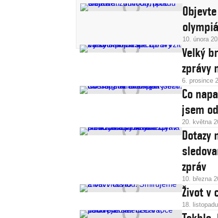
Objevte
olympiá
10. února 2
Velký br
zprávy 
6. prosince 
Co napa
jsem od
20. května 
Dotazy 
sledova
zpráv
10. března 
Život v
18. listopad