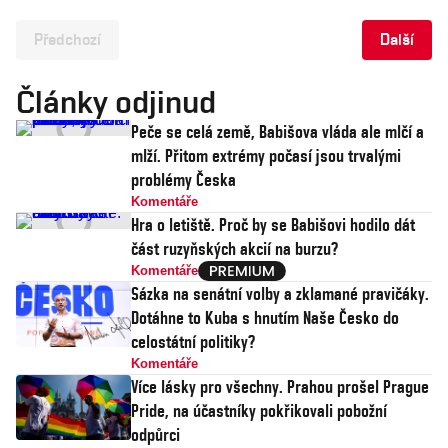
Předchozí
Další
Články odjinud
Peče se celá země, Babišova vláda ale mlčí a
mlží. Přitom extrémy počasí jsou trvalými
problémy Česka
Komentáře
Hra o letiště. Proč by se Babišovi hodilo dát
část ruzyňských akcií na burzu?
Komentáře
Sázka na senátní volby a zklamané pravičáky.
Dotáhne to Kuba s hnutím Naše Česko do
celostátní politiky?
Komentáře
Více lásky pro všechny. Prahou prošel Prague
Pride, na účastníky pokřikovali pobožní
odpůrci