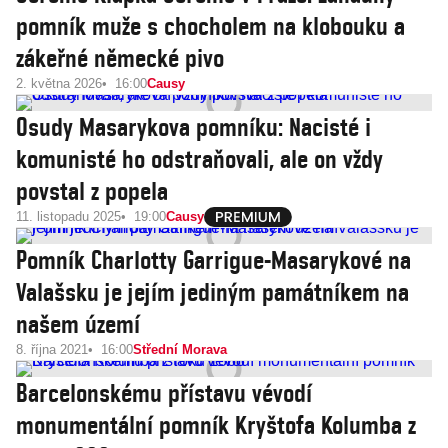
pomník muže s chocholem na klobouku a
zákeřné německé pivo
2. května 2026
16:00
Causy
Osudy Masarykova pomníku: Nacisté i
komunisté ho odstraňovali, ale on vždy
povstal z popela
11. listopadu 2025
19:00
Causy
Pomník Charlotty Garrigue-Masarykové na
Valašsku je jejím jediným památníkem na
našem území
8. října 2021
16:00
Střední Morava
Barcelonskému přístavu vévodí
monumentální pomník Kryštofa Kolumba z