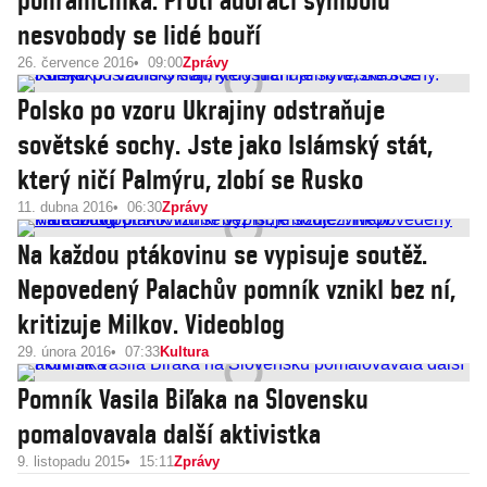
pohraničníka. Proti adoraci symbolu
nesvobody se lidé bouří
26. července 2016
09:00
Zprávy
Polsko po vzoru Ukrajiny odstraňuje
sovětské sochy. Jste jako Islámský stát,
který ničí Palmýru, zlobí se Rusko
11. dubna 2016
06:30
Zprávy
Na každou ptákovinu se vypisuje soutěž.
Nepovedený Palachův pomník vznikl bez ní,
kritizuje Milkov. Videoblog
29. února 2016
07:33
Kultura
Pomník Vasila Biľaka na Slovensku
pomalovavala další aktivistka
9. listopadu 2015
15:11
Zprávy