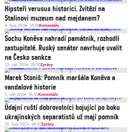
Hipsteři verusus historici. Zvítězí na
Stalinovi muzeum nad mejdanem?
9. října 2019
18:00
Komentáře
Sochu Koněva nahradí památník, rozhodli
zastupitelé. Ruský senátor navrhuje uvalit
na Česko sankce
13. září 2019
09:50
Zprávy
Marek Stoniš: Pomník maršála Koněva a
vandalové historie
5. září 2019
06:50
Komentáře
Údajní ruští dobrovolníci bojující po boku
ukrajinských separatistů už mají pomník
20. října 2017
09:10
Zprávy