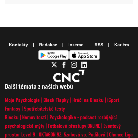
Kontakty
Redakce
Inzerce
RSS
Kariéra
Další témata z našich webů
Moje Psychologie
Blesk Tlapky
Hráči na Blesku
iSport
Fantasy
Spotřebitelské testy
Blesku
Nemovitosti
Psychologika - podcast rozbíjející
psychologické mýty
Fotbalové přestupy ONLINE
Eventový
prostor Level 9
OKTAGON 92: Szabová vs. Pudilová
Chance Liga