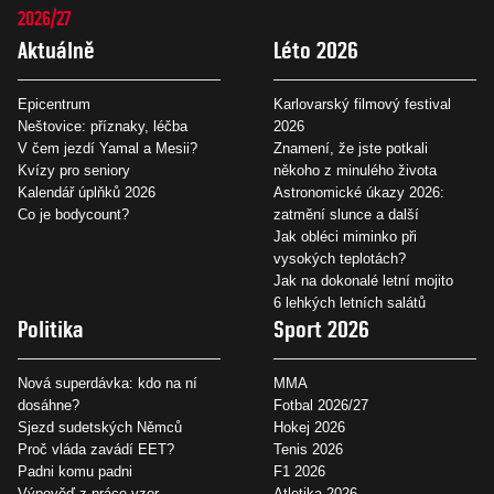
2026/27
Aktuálně
Léto 2026
Epicentrum
Karlovarský filmový festival
Neštovice: příznaky, léčba
2026
V čem jezdí Yamal a Mesii?
Znamení, že jste potkali
Kvízy pro seniory
někoho z minulého života
Kalendář úplňků 2026
Astronomické úkazy 2026:
Co je bodycount?
zatmění slunce a další
Jak obléci miminko při
vysokých teplotách?
Jak na dokonalé letní mojito
6 lehkých letních salátů
Politika
Sport 2026
Nová superdávka: kdo na ní
MMA
dosáhne?
Fotbal 2026/27
Sjezd sudetských Němců
Hokej 2026
Proč vláda zavádí EET?
Tenis 2026
Padni komu padni
F1 2026
Výpověď z práce vzor
Atletika 2026