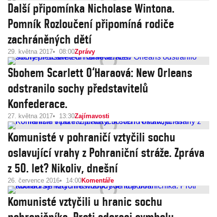
Další připomínka Nicholase Wintona.
Pomník Rozloučení připomíná rodiče
zachráněných dětí
29. května 2017
08:00
Zprávy
Sbohem Scarlett O‘Haraová: New Orleans
odstranilo sochy představitelů
Konfederace.
27. května 2017
13:30
Zajímavosti
Komunisté v pohraničí vztyčili sochu
oslavující vrahy z Pohraniční stráže. Zpráva
z 50. let? Nikoliv, dnešní
26. července 2016
14:00
Komentáře
Komunisté vztyčili u hranic sochu