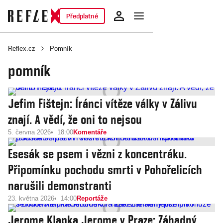
Předplatné
Reflex.cz
Pomník
pomník
Jefim Fištejn: Íránci vítěze války v Zálivu
znají. A vědí, že oni to nejsou
5. června 2026
18:00
Komentáře
Esesák se psem i vězni z koncentráku.
Připomínku pochodu smrti v Pohořelicích
narušili demonstranti
23. května 2026
14:00
Reportáže
Jerome Klapka Jerome v Praze: Záhadný