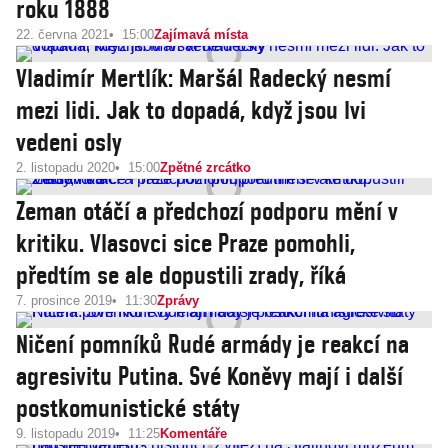
roku 1888
22. června 2021
15:00
Zajímavá místa
Vladimír Mertlík: Maršál Radecký nesmí
mezi lidi. Jak to dopadá, když jsou lvi
vedeni osly
2. listopadu 2020
15:00
Zpětné zrcátko
Zeman otáčí a předchozí podporu mění v
kritiku. Vlasovci sice Praze pomohli,
předtím se ale dopustili zrady, říká
7. prosince 2019
11:30
Zprávy
Ničení pomníků Rudé armády je reakcí na
agresivitu Putina. Své Koněvy mají i další
postkomunistické státy
9. listopadu 2019
11:25
Komentáře