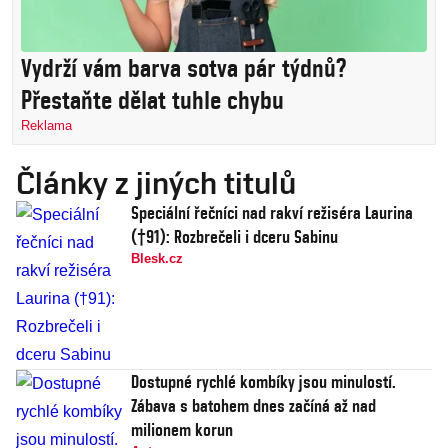
Vydrží vám barva sotva pár týdnů?
Přestaňte dělat tuhle chybu
Reklama
Články z jiných titulů
Speciální řečníci nad rakví režiséra Laurina
(†91): Rozbrečeli i dceru Sabinu
Blesk.cz
Dostupné rychlé kombíky jsou minulostí.
Zábava s batohem dnes začíná až nad
milionem korun