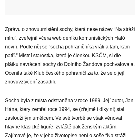
Zprávu o znovuumístění sochy, která nese název “Na stráži
míru”, zveřejnil včera web deníku komunistických Haló
novin. Podle něj se “socha pohraničníka vrátila tam, kam
patří.” Místní starostka, která je členkou KSČM, si dle
plátku navrácení sochy do Dolního Žandova pochvalovala.
Ocenila také Klub českého pohraničí za to, že se o její
znovuvztyčení zasadili.
Socha byla z místa odstraněna v roce 1989. Její autor, Jan
Hána, který zemřel roce 1994, se (zřejmě i díky ní) stal
zasloužilým umělcem. Ve své tvorbě se však věnoval
hlavně klasické figuře, zvláště pak ženským aktům.
Zajímavé je, že v jeho životopise není o soše “Na stráži