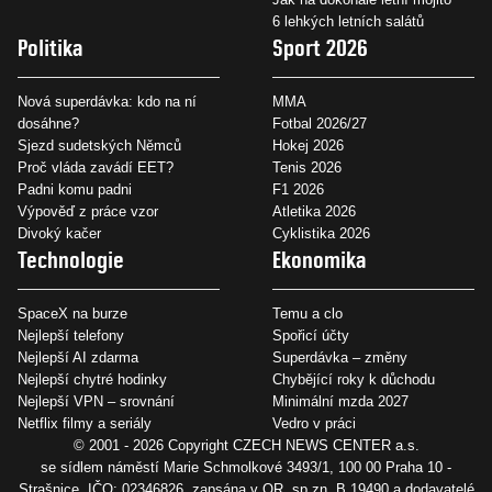
6 lehkých letních salátů
Politika
Sport 2026
Nová superdávka: kdo na ní
MMA
dosáhne?
Fotbal 2026/27
Sjezd sudetských Němců
Hokej 2026
Proč vláda zavádí EET?
Tenis 2026
Padni komu padni
F1 2026
Výpověď z práce vzor
Atletika 2026
Divoký kačer
Cyklistika 2026
Technologie
Ekonomika
SpaceX na burze
Temu a clo
Nejlepší telefony
Spořicí účty
Nejlepší AI zdarma
Superdávka – změny
Nejlepší chytré hodinky
Chybějící roky k důchodu
Nejlepší VPN – srovnání
Minimální mzda 2027
Netflix filmy a seriály
Vedro v práci
© 2001 - 2026 Copyright
CZECH NEWS CENTER a.s.
se sídlem náměstí Marie Schmolkové 3493/1, 100 00 Praha 10 -
Strašnice, IČO: 02346826, zapsána v OR, sp.zn. B 19490 a dodavatelé