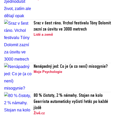
Sraz v šest ráno. Vrchol festivalu Tóny Dolomit
zazní za úsvitu ve 3000 metrech
Lidé a země
Nenápadný jed: Co je (a co není) misogynie?
Moje Psychologie
80 % čistoty, 2 % námahy. Stojan na kolo
Gearrista automaticky vyčistí řetěz po každé
jízdě
Živě.cz