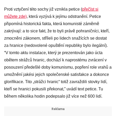
Proti vztyčení této sochy již vznikla petice (
přečíst si
můžete zde)
, která vyzývá k jejímu odstranění. Petice
připomíná historická fakta, která komunisté záměrně
zakrývají: a to sice fakt, že to byli právě pohraničníci, kteří,
zmocněni zákonem, stříleli po lidech snažících se dostat
za hranice (nedovolené opuštění republiky bylo ilegální).
“V tomto aktu instalace, který je prezentován jako úcta
obětem strážců hranic, dochází k naprostému zvrácení v
posouzení předešlé doby komunismu, popření role vrahů a
umožnění jakési jejich společenské satisfakce a dokonce
glorifikace. Tito „strážci hranic“ totiž zavraždili stovky lidí,
kteří se hranici pokusili překonat,” uvádí text petice. Tu
během několika hodin podepsalo již více než 600 lidí.