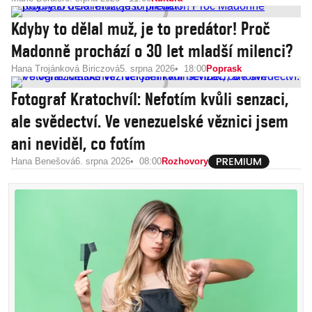
Kdyby to dělal muž, je to predátor! Proč
Madonně prochází o 30 let mladší milenci?
Hana Trojánková Biriczová
5. srpna 2026
18:00
Poprask
Fotograf Kratochvíl: Nefotím kvůli senzaci,
ale svědectví. Ve venezuelské věznici jsem
ani neviděl, co fotím
Hana Benešová
6. srpna 2026
08:00
Rozhovory