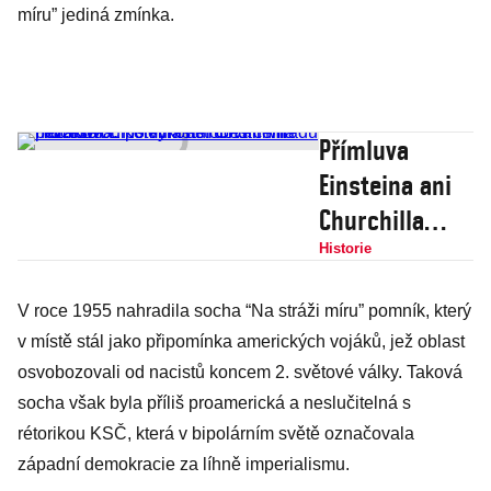
míru” jediná zmínka.
Přímluva
Einsteina ani
Churchilla
nezabrala.
Historie
Komunisté
V roce 1955 nahradila socha “Na stráži míru” pomník, který
oběsili Miladu
v místě stál jako připomínka amerických vojáků, jež oblast
Horákovou po
osvobozovali od nacistů koncem 2. světové války. Taková
vykonstruovan
socha však byla příliš proamerická a neslučitelná s
ém procesu
rétorikou KSČ, která v bipolárním světě označovala
západní demokracie za líhně imperialismu.