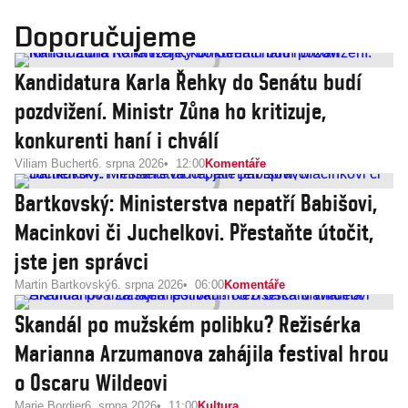
Doporučujeme
Kandidatura Karla Řehky do Senátu budí
pozdvižení. Ministr Zůna ho kritizuje,
konkurenti haní i chválí
Viliam Buchert
6. srpna 2026
12:00
Komentáře
Bartkovský: Ministerstva nepatří Babišovi,
Macinkovi či Juchelkovi. Přestaňte útočit,
jste jen správci
Martin Bartkovský
6. srpna 2026
06:00
Komentáře
Skandál po mužském polibku? Režisérka
Marianna Arzumanova zahájila festival hrou
o Oscaru Wildeovi
Marie Bordier
6. srpna 2026
11:00
Kultura