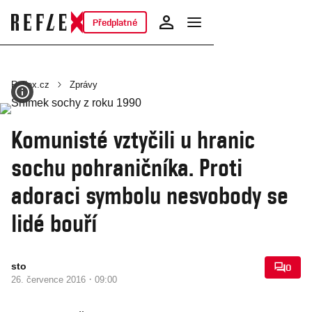
Předplatné
Reflex.cz
Zprávy
Komunisté vztyčili u hranic
sochu pohraničníka. Proti
adoraci symbolu nesvobody se
lidé bouří
sto
0
·
26. července 2016
09:00