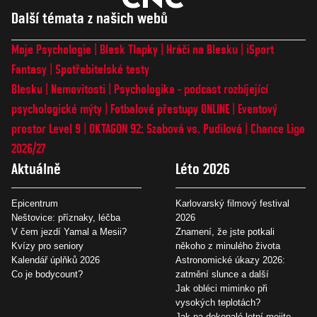
Další témata z našich webů
Moje Psychologie
Blesk Tlapky
Hráči na Blesku
iSport
Fantasy
Spotřebitelské testy
Blesku
Nemovitosti
Psychologika - podcast rozbíjející
psychologické mýty
Fotbalové přestupy ONLINE
Eventový
prostor Level 9
OKTAGON 92: Szabová vs. Pudilová
Chance Liga
2026/27
Aktuálně
Léto 2026
Epicentrum
Karlovarský filmový festival
Neštovice: příznaky, léčba
2026
V čem jezdí Yamal a Mesii?
Znamení, že jste potkali
Kvízy pro seniory
někoho z minulého života
Kalendář úplňků 2026
Astronomické úkazy 2026:
Co je bodycount?
zatmění slunce a další
Jak obléci miminko při
vysokých teplotách?
Jak na dokonalé letní mojito