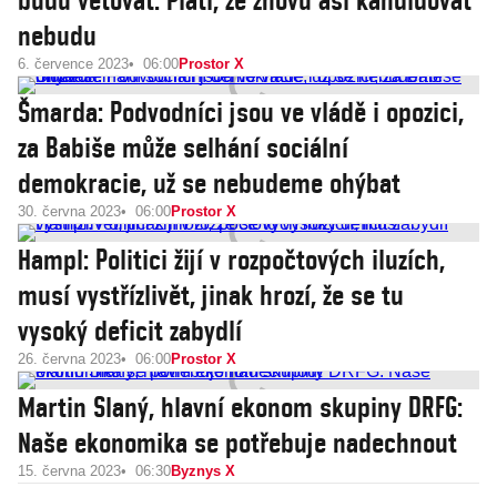
budu vetovat. Platí, že znovu asi kandidovat
nebudu
6. července 2023
06:00
Prostor X
Šmarda: Podvodníci jsou ve vládě i opozici,
za Babiše může selhání sociální
demokracie, už se nebudeme ohýbat
30. června 2023
06:00
Prostor X
Hampl: Politici žijí v rozpočtových iluzích,
musí vystřízlivět, jinak hrozí, že se tu
vysoký deficit zabydlí
26. června 2023
06:00
Prostor X
Martin Slaný, hlavní ekonom skupiny DRFG:
Naše ekonomika se potřebuje nadechnout
15. června 2023
06:30
Byznys X