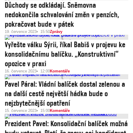
Důchody se odkládají. Sněmovna
nedokončila schvalování změn v penzích,
pokračovat bude v pátek
19. července 2023
15:50
Zprávy
Vyřešte válku Sýrii, říkal Babiš v projevu ke
konsolidačnímu balíčku. „Konstruktivní“
opozice v praxi
16. července 2023
12:00
Komentáře
Pavel Páral: Vládní balíček dostal zelenou a
na další cestě největší hádka bude o
nejzbytečnější opatření
15. července 2023
15:00
Komentáře
Prezident Pavel: Konsolidační balíček možná