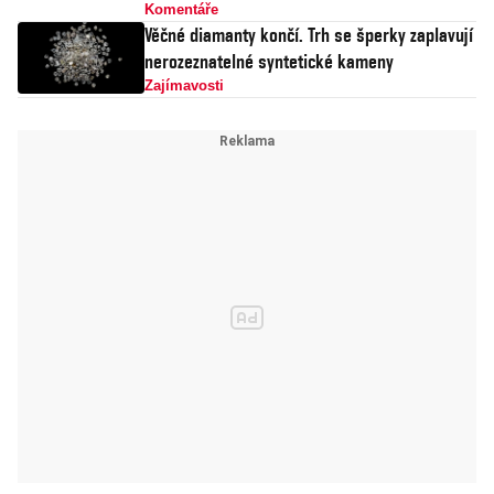
Komentáře
Věčné diamanty končí. Trh se šperky zaplavují
nerozeznatelné syntetické kameny
Zajímavosti