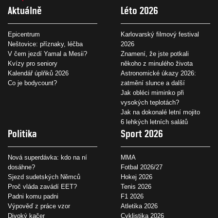
Aktuálně
Léto 2026
Epicentrum
Karlovarský filmový festival
Neštovice: příznaky, léčba
2026
V čem jezdí Yamal a Mesii?
Znamení, že jste potkali
Kvízy pro seniory
někoho z minulého života
Kalendář úplňků 2026
Astronomické úkazy 2026:
Co je bodycount?
zatmění slunce a další
Jak obléci miminko při
vysokých teplotách?
Jak na dokonalé letní mojito
6 lehkých letních salátů
Politika
Sport 2026
Nová superdávka: kdo na ní
MMA
dosáhne?
Fotbal 2026/27
Sjezd sudetských Němců
Hokej 2026
Proč vláda zavádí EET?
Tenis 2026
Padni komu padni
F1 2026
Výpověď z práce vzor
Atletika 2026
Divoký kačer
Cyklistika 2026