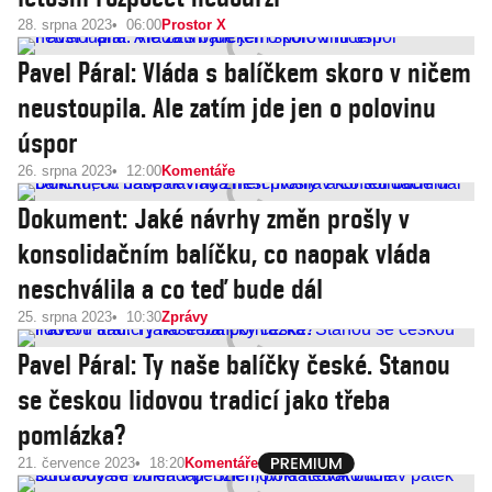
28. srpna 2023
06:00
Prostor X
Pavel Páral: Vláda s balíčkem skoro v ničem
neustoupila. Ale zatím jde jen o polovinu
úspor
26. srpna 2023
12:00
Komentáře
Dokument: Jaké návrhy změn prošly v
konsolidačním balíčku, co naopak vláda
neschválila a co teď bude dál
25. srpna 2023
10:30
Zprávy
Pavel Páral: Ty naše balíčky české. Stanou
se českou lidovou tradicí jako třeba
pomlázka?
21. července 2023
18:20
Komentáře