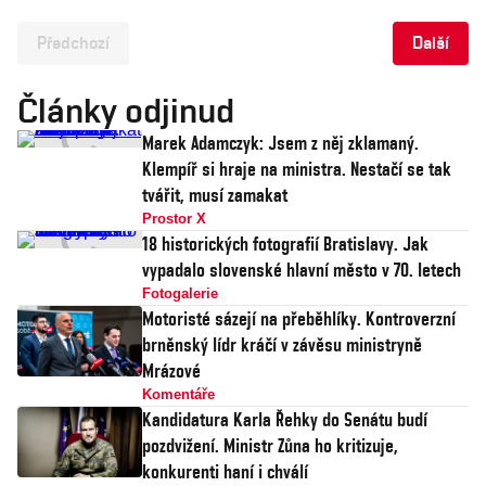
Předchozí
Další
Články odjinud
Marek Adamczyk: Jsem z něj zklamaný.
Klempíř si hraje na ministra. Nestačí se tak
tvářit, musí zamakat
Prostor X
18 historických fotografií Bratislavy. Jak
vypadalo slovenské hlavní město v 70. letech
Fotogalerie
Motoristé sázejí na přeběhlíky. Kontroverzní
brněnský lídr kráčí v závěsu ministryně
Mrázové
Komentáře
Kandidatura Karla Řehky do Senátu budí
pozdvižení. Ministr Zůna ho kritizuje,
konkurenti haní i chválí