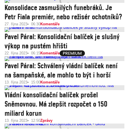
Konsolidace zasmušilých funebráků. Je
Petr Fiala premiér, nebo režisér ochotníků?
27. října 2023
06:30
Komentáře
Pavel Páral: Konsolidační balíček je slušný
výkop na pustém hřišti
22. října 2023
06:15
Komentáře
Pavel Páral: Schválený vládní balíček není
na šampaňské, ale mohlo to být i horší
13. října 2023
15:00
Komentáře
Vládní konsolidační balíček prošel
Sněmovnou. Má zlepšit rozpočet o 150
miliard korun
13. října 2023
12:50
Zprávy