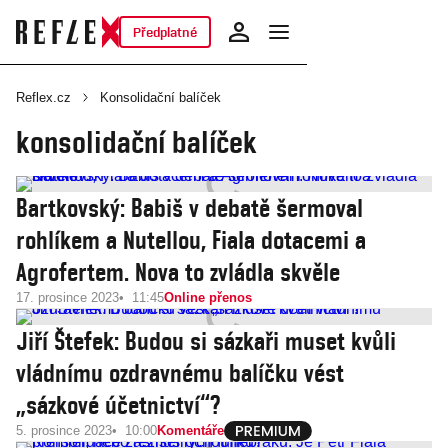
Předplatné
Reflex.cz
Konsolidační balíček
konsolidační balíček
Bartkovský: Babiš v debatě šermoval
rohlíkem a Nutellou, Fiala dotacemi a
Agrofertem. Nova to zvládla skvěle
17. prosince 2023
11:45
Online přenos
Jiří Štefek: Budou si sázkaři muset kvůli
vládnímu ozdravnému balíčku vést
„sázkové účetnictví“?
5. prosince 2023
10:00
Komentáře