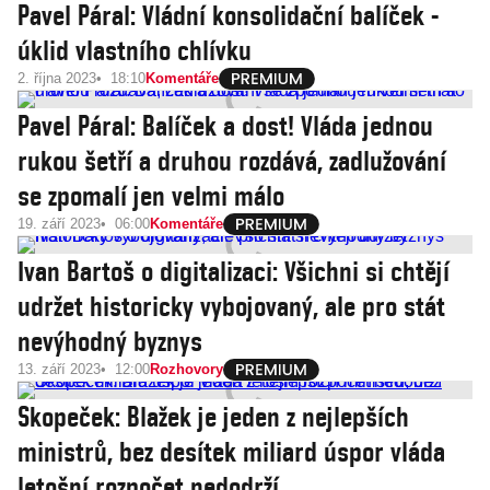
Pavel Páral: Vládní konsolidační balíček -
úklid vlastního chlívku
2. října 2023
18:10
Komentáře
Pavel Páral: Balíček a dost! Vláda jednou
rukou šetří a druhou rozdává, zadlužování
se zpomalí jen velmi málo
19. září 2023
06:00
Komentáře
Ivan Bartoš o digitalizaci: Všichni si chtějí
udržet historicky vybojovaný, ale pro stát
nevýhodný byznys
13. září 2023
12:00
Rozhovory
Skopeček: Blažek je jeden z nejlepších
ministrů, bez desítek miliard úspor vláda
letošní rozpočet nedodrží