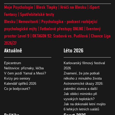
Moje Psychologie
Blesk Tlapky
Hráči na Blesku
iSport
Fantasy
Spotřebitelské testy
Blesku
Nemovitosti
Psychologika - podcast rozbíjející
psychologické mýty
Fotbalové přestupy ONLINE
Eventový
prostor Level 9
OKTAGON 92: Szabová vs. Pudilová
Chance Liga
2026/27
Aktuálně
Léto 2026
Epicentrum
Karlovarský filmový festival
Neštovice: příznaky, léčba
2026
V čem jezdí Yamal a Mesii?
Znamení, že jste potkali
Kvízy pro seniory
někoho z minulého života
Kalendář úplňků 2026
Astronomické úkazy 2026:
Co je bodycount?
zatmění slunce a další
Jak obléci miminko při
vysokých teplotách?
Jak na dokonalé letní mojito
6 lehkých letních salátů