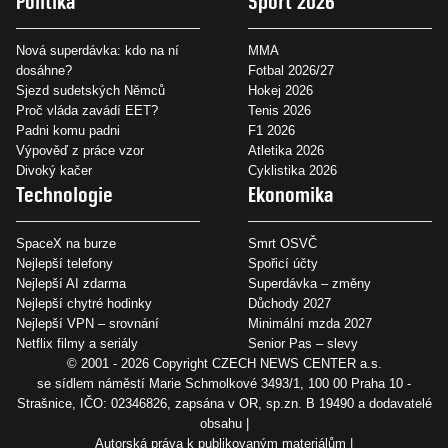
Politika
Sport 2026
Nová superdávka: kdo na ní
MMA
dosáhne?
Fotbal 2026/27
Sjezd sudetských Němců
Hokej 2026
Proč vláda zavádí EET?
Tenis 2026
Padni komu padni
F1 2026
Výpověď z práce vzor
Atletika 2026
Divoký kačer
Cyklistika 2026
Technologie
Ekonomika
SpaceX na burze
Smrt OSVČ
Nejlepší telefony
Spořicí účty
Nejlepší AI zdarma
Superdávka – změny
Nejlepší chytré hodinky
Důchody 2027
Nejlepší VPN – srovnání
Minimální mzda 2027
Netflix filmy a seriály
Senior Pas – slevy
© 2001 - 2026 Copyright
CZECH NEWS CENTER a.s.
se sídlem náměstí Marie Schmolkové 3493/1, 100 00 Praha 10 -
Strašnice, IČO: 02346826, zapsána v OR, sp.zn. B 19490 a dodavatelé
obsahu
Autorská práva k publikovaným materiálům