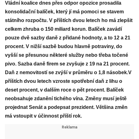
Vládní koalice dnes přes odpor opozice prosadila
konsolidační balíček, který jí má pomoci se stavem
státního rozpočtu. V příštích dvou letech ho má zlepšit
celkem zhruba o 150 miliard korun. Balíček zavádí
pouze dvě sazby daně z přidané hodnoty, a to 12 a 21
procent. V nižší sazbě budou hlavně potraviny, do
vyšší se přesunou některé služby nebo třeba točené
pivo. Sazba daně firem se zvyšuje z 19 na 21 procent.
Daň z nemovitostí se zvýší v průměru o 1,8 násobek.V
příštích dvou letech vzroste spotřební daň z lihu o
deset procent, v dalším roce o pět procent. Balíček
neobsahuje zdanění tichého vína. Změny musí ještě
projednat Senát a podepsat prezident. Většina změn
má vstoupit v účinnost příští rok.