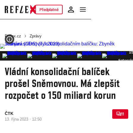
Předplatné
Reflex.cz
Zprávy
1
Fotogale
Vládní konsolidační balíček
prošel Sněmovnou. Má zlepšit
rozpočet o 150 miliard korun
ČTK
11
·
13. října 2023
12:50