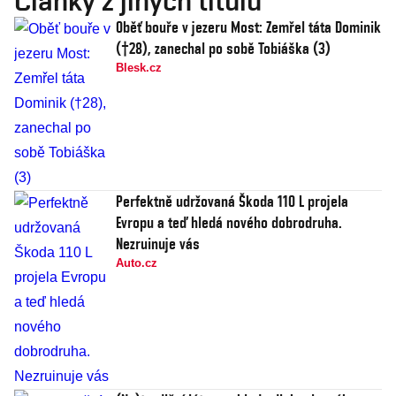
Články z jiných titulů
Oběť bouře v jezeru Most: Zemřel táta Dominik
(†28), zanechal po sobě Tobiáška (3)
Blesk.cz
Perfektně udržovaná Škoda 110 L projela
Evropu a teď hledá nového dobrodruha.
Nezruinuje vás
Auto.cz