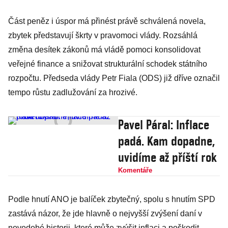
Část peněz i úspor má přinést právě schválená novela,
zbytek představují škrty v pravomoci vlády. Rozsáhlá
změna desítek zákonů má vládě pomoci konsolidovat
veřejné finance a snižovat strukturální schodek státního
rozpočtu. Předseda vlády Petr Fiala (ODS) již dříve označil
tempo růstu zadlužování za hrozivé.
Pavel Páral: Inflace
padá. Kam dopadne,
uvidíme až příští rok
Komentáře
Podle hnutí ANO je balíček zbytečný, spolu s hnutím SPD
zastává názor, že jde hlavně o nejvyšší zvýšení daní v
novodobé historii, které může zvýšit inflaci a poškodit