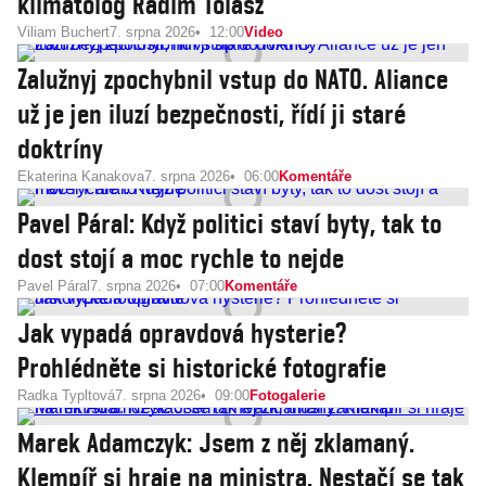
klimatolog Radim Tolasz
Viliam Buchert
7. srpna 2026
12:00
Video
Zalužnyj zpochybnil vstup do NATO. Aliance
už je jen iluzí bezpečnosti, řídí ji staré
doktríny
Ekaterina Kanakova
7. srpna 2026
06:00
Komentáře
Pavel Páral: Když politici staví byty, tak to
dost stojí a moc rychle to nejde
Pavel Páral
7. srpna 2026
07:00
Komentáře
Jak vypadá opravdová hysterie?
Prohlédněte si historické fotografie
Radka Typltová
7. srpna 2026
09:00
Fotogalerie
Marek Adamczyk: Jsem z něj zklamaný.
Klempíř si hraje na ministra. Nestačí se tak