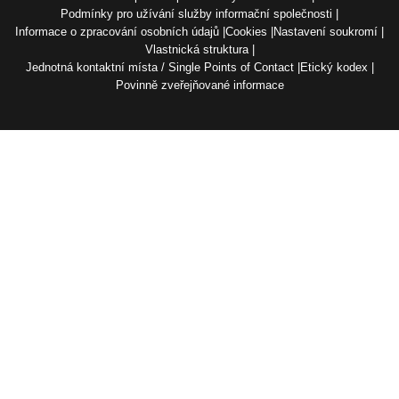
Podmínky pro užívání služby informační společnosti
Informace o zpracování osobních údajů
Cookies
Nastavení soukromí
Vlastnická struktura
Jednotná kontaktní místa / Single Points of Contact
Etický kodex
Povinně zveřejňované informace