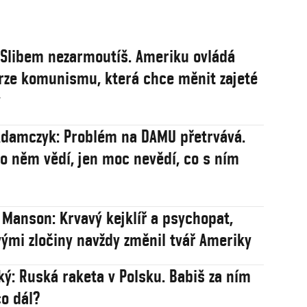
: Slibem nezarmoutíš. Ameriku ovládá
rze komunismu, která chce měnit zajeté
y
damczyk: Problém na DAMU přetrvává.
 o něm vědí, jen moc nevědí, co s ním
 Manson: Krvavý kejklíř a psychopat,
vými zločiny navždy změnil tvář Ameriky
ý: Ruská raketa v Polsku. Babiš za ním
co dál?