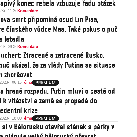
apivý konec rebela vzbuzuje řadu otázek
23
11:30
Komentáře
nova smrt připomíná osud Lin Piaa,
e čínského vůdce Maa. Také pokus o puč
e letadla
23
09:30
Komentáře
Buchert: Ztracené a zatracené Rusko.
puč ukázal, že za vlády Putina se situace
n zhoršovat
 2023
06:15
Téma
a hraně rozpadu. Putin mluví o cestě od
ví k vítězství a země se propadá do
edentní krize
 2023
18:00
Téma
n si v Bělorusku otevřel stánek s párky v
 a plánuje velký běloruský převrat