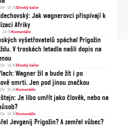
na
24
18:30
Divoký kačer
dechovský: Jak wagnerovci přispívají k
izaci Afriky
14:00
Komentáře
uských vyšetřovatelů spáchal Prigožin
ždu. V troskách letadla našli dopis na
enou
23
18:30
Divoký kačer
lach: Wagner žil a bude žít i po
nově smrti. Jen pod jinou značkou
23
15:00
Komentáře
ištejn: Je libo umřít jako člověk, nebo na
působ?
23
14:30
Komentáře
řel Jevgenij Prigožin? A zemřel vůbec?