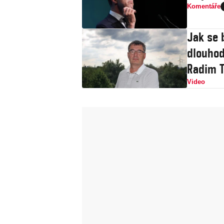
Komentáře
Jak se 
dlouhod
Radim T
Video