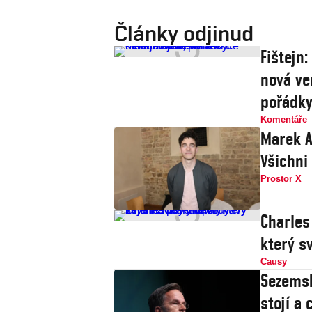
Články odjinud
Fištejn
nová ve
pořádk
Komentáře
Marek A
Všichni
Prostor X
Charles
který s
Causy
Sezemsk
stojí a 