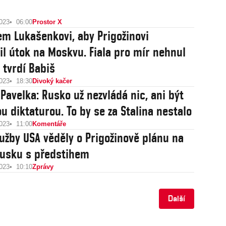
2023
06:00
Prostor X
sem Lukašenkovi, aby Prigožinovi
il útok na Moskvu. Fiala pro mír nehnul
 tvrdí Babiš
2023
18:30
Divoký kačer
 Pavelka: Rusko už nezvládá nic, ani být
u diktaturou. To by se za Stalina nestalo
2023
11:00
Komentáře
lužby USA věděly o Prigožinově plánu na
Rusku s předstihem
2023
10:10
Zprávy
Další