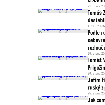
sraženi
21. února 20
Tomáš Z
destabil
1. září 2023
Podle r
sebevra
rozlouč
29. srpna 20
Tomáš V
Prigoži
29. srpna 20
Jefim F
ruský z
25. srpna 20
Jak zem