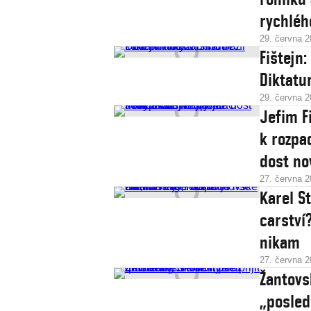
rychléh
29. června 
Fištejn
Diktatu
29. června 
Jefim F
k rozpa
dost no
27. června 
Karel S
carství?
nikam
27. června 
Žantovsk
„posledn