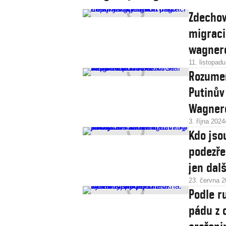
Zdechov
migraci
wagner
11. listopad
Rozumem
Putinův
Wagner
3. října 2024
Kdo jso
podezře
jen dalš
23. června 
Podle r
pádu z 