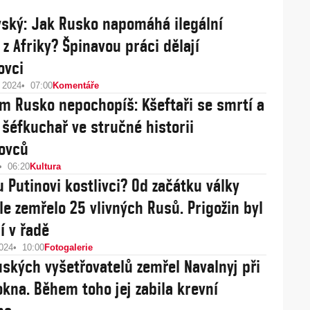
ský: Jak Rusko napomáhá ilegální
 z Afriky? Špinavou práci dělají
ovci
u 2024
07:00
Komentáře
 Rusko nepochopíš: Kšeftaři se smrtí a
 šéfkuchař ve stručné historii
ovců
06:20
Kultura
u Putinovi kostlivci? Od začátku války
le zemřelo 25 vlivných Rusů. Prigožin byl
í v řadě
2024
10:00
Fotogalerie
uských vyšetřovatelů zemřel Navalnyj při
okna. Během toho jej zabila krevní