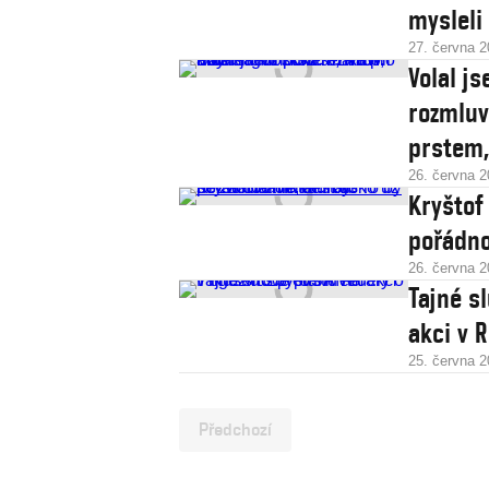
mysleli
27. června 
Volal j
rozmluv
prstem,
26. června 
Kryštof
pořádno
26. června 
Tajné s
akci v 
25. června 
Předchozí