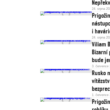
Nepřekv
24. srpna 20
Prigoži
nástupc
i havári
24. srpna 20
Viliam 
Bizarní 
bude je
3. července
Rusko n
vítězst
bezprec
1. července
Prigoži
rohlíku