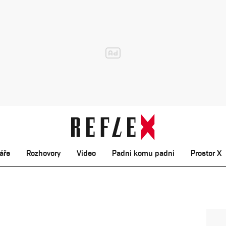
áře
Rozhovory
Video
Padni komu padni
Prostor X