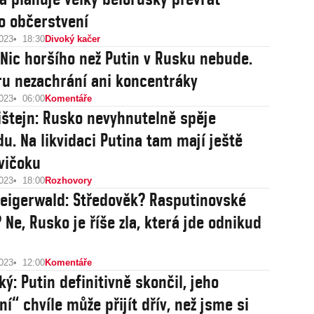
o občerstvení
2023
18:30
Divoký kačer
: Nic horšího než Putin v Rusku nebude.
ru nezachrání ani koncentráky
2023
06:00
Komentáře
ištejn: Rusko nevyhnutelně spěje
du. Na likvidaci Putina tam mají ještě
vičoku
2023
18:00
Rozhovory
teigerwald: Středověk? Rasputinovské
 Ne, Rusko je říše zla, která jde odnikud
2023
12:00
Komentáře
ý: Putin definitivně skončil, jeho
í“ chvíle může přijít dřív, než jsme si