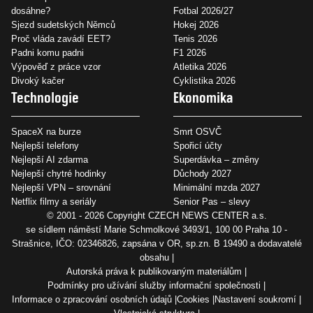
dosáhne?
Fotbal 2026/27
Sjezd sudetských Němců
Hokej 2026
Proč vláda zavádí EET?
Tenis 2026
Padni komu padni
F1 2026
Výpověď z práce vzor
Atletika 2026
Divoký kačer
Cyklistika 2026
Technologie
Ekonomika
SpaceX na burze
Smrt OSVČ
Nejlepší telefony
Spořicí účty
Nejlepší AI zdarma
Superdávka – změny
Nejlepší chytré hodinky
Důchody 2027
Nejlepší VPN – srovnání
Minimální mzda 2027
Netflix filmy a seriály
Senior Pas – slevy
© 2001 - 2026 Copyright
CZECH NEWS CENTER a.s.
se sídlem náměstí Marie Schmolkové 3493/1, 100 00 Praha 10 -
Strašnice, IČO: 02346826, zapsána v OR, sp.zn. B 19490 a dodavatelé
obsahu
Autorská práva k publikovaným materiálům
Podmínky pro užívání služby informační společnosti
Informace o zpracování osobních údajů
Cookies
Nastavení soukromí