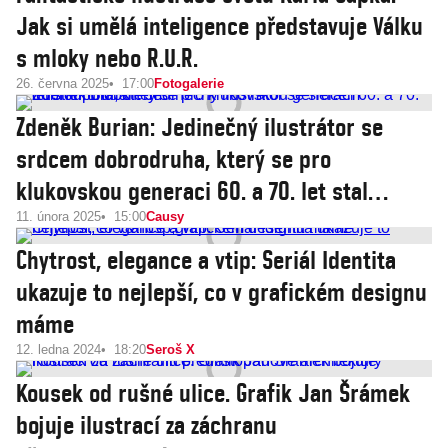
Jak si umělá inteligence představuje Válku
s mloky nebo R.U.R.
26. června 2025
17:00
Fotogalerie
Zdeněk Burian: Jedinečný ilustrátor se
srdcem dobrodruha, který se pro
klukovskou generaci 60. a 70. let stal
polobohem
11. února 2025
15:00
Causy
Chytrost, elegance a vtip: Seriál Identita
ukazuje to nejlepší, co v grafickém designu
máme
12. ledna 2024
18:20
Seroš X
Kousek od rušné ulice. Grafik Jan Šrámek
bojuje ilustrací za záchranu