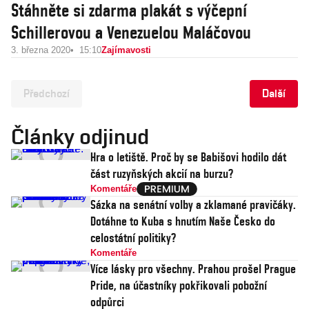
Stáhněte si zdarma plakát s výčepní
Schillerovou a Venezuelou Maláčovou
3. března 2020
15:10
Zajímavosti
Předchozí
Další
Články odjinud
Hra o letiště. Proč by se Babišovi hodilo dát
část ruzyňských akcií na burzu?
Komentáře
Sázka na senátní volby a zklamané pravičáky.
Dotáhne to Kuba s hnutím Naše Česko do
celostátní politiky?
Komentáře
Více lásky pro všechny. Prahou prošel Prague
Pride, na účastníky pokřikovali pobožní
odpůrci