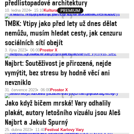
předlistopadové architektury
10. ledna 2024
15:10
Kultura
TMBK: Vtipy jako před lety už dnes dělat
nemůžu, musím hledat cesty, jak cenzuru
sociálních sítí obejít
3. října 2023
06:00
Prostor X
Najbrt: Soutěživost je přirozená, nejde
vymýtit, bez stresu by hodně věcí ani
nevzniklo
31. července 2023
06:00
Prostor X
Jako když bičem mrská! Vary odhalily
plakát, autory letošního vizuálu jsou Aleš
Najbrt a Jakub Spurný
25. dubna 2023
11:40
Festival Karlovy Vary