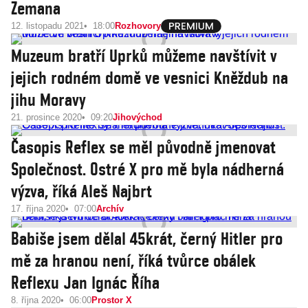
Zemana
12. listopadu 2021
18:00
Rozhovory
Muzeum bratří Uprků můžeme navštívit v
jejich rodném domě ve vesnici Kněždub na
jihu Moravy
21. prosince 2020
09:20
Jihovýchod
Časopis Reflex se měl původně jmenovat
Společnost. Ostré X pro mě byla nádherná
výzva, říká Aleš Najbrt
17. října 2020
07:00
Archív
Babiše jsem dělal 45krát, černý Hitler pro
mě za hranou není, říká tvůrce obálek
Reflexu Jan Ignác Říha
8. října 2020
06:00
Prostor X