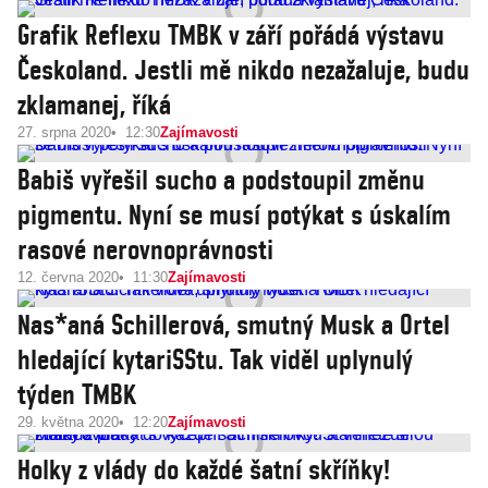
Grafik Reflexu TMBK v září pořádá výstavu
Českoland. Jestli mě nikdo nezažaluje, budu
zklamanej, říká
27. srpna 2020
12:30
Zajímavosti
Babiš vyřešil sucho a podstoupil změnu
pigmentu. Nyní se musí potýkat s úskalím
rasové nerovnoprávnosti
12. června 2020
11:30
Zajímavosti
Nas*aná Schillerová, smutný Musk a Ortel
hledající kytariSStu. Tak viděl uplynulý
týden TMBK
29. května 2020
12:20
Zajímavosti
Holky z vlády do každé šatní skříňky!