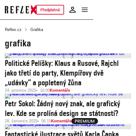
Předplatné
Reflex.cz
Grafika
grafika
Politické Pelíšky: Klaus a Rusové, Rajchl
jako třetí do party, Klempířovy dvě
„udávky“ a popletený Zůna
24. prosince 2025
16:00
Komentáře
Petr Sokol: Žádný nový znak, ale grafický
lev. Kde se prolíná design se státností?
28. července 2025
06:15
Komentáře
Fantastické ilustrace světů Karla Čapka.