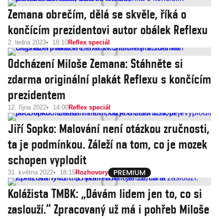
Zemana obrečím, dělá se skvěle, říká o
končícím prezidentovi autor obálek Reflexu
2. ledna 2023
18:10
Reflex speciál
Odcházení Miloše Zemana: Stáhněte si
zdarma originální plakát Reflexu s končícím
prezidentem
12. října 2022
14:00
Reflex speciál
Jiří Sopko: Malování není otázkou zručnosti,
ta je podmínkou. Záleží na tom, co je mozek
schopen vyplodit
31. května 2022
18:15
Rozhovory
Kolážista TMBK: „Dávám lidem jen to, co si
zaslouží.“ Zpracovaný už má i pohřeb Miloše