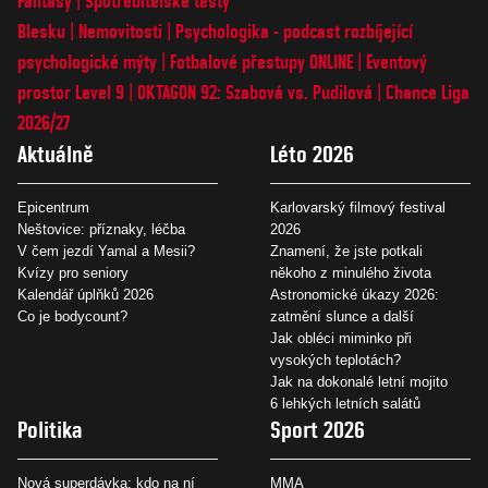
Fantasy
Spotřebitelské testy
Blesku
Nemovitosti
Psychologika - podcast rozbíjející
psychologické mýty
Fotbalové přestupy ONLINE
Eventový
prostor Level 9
OKTAGON 92: Szabová vs. Pudilová
Chance Liga
2026/27
Aktuálně
Léto 2026
Epicentrum
Karlovarský filmový festival
Neštovice: příznaky, léčba
2026
V čem jezdí Yamal a Mesii?
Znamení, že jste potkali
Kvízy pro seniory
někoho z minulého života
Kalendář úplňků 2026
Astronomické úkazy 2026:
Co je bodycount?
zatmění slunce a další
Jak obléci miminko při
vysokých teplotách?
Jak na dokonalé letní mojito
6 lehkých letních salátů
Politika
Sport 2026
Nová superdávka: kdo na ní
MMA