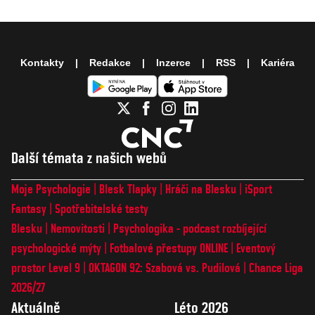
Kontakty
Redakce
Inzerce
RSS
Kariéra
Další témata z našich webů
Moje Psychologie
Blesk Tlapky
Hráči na Blesku
iSport
Fantasy
Spotřebitelské testy
Blesku
Nemovitosti
Psychologika - podcast rozbíjející
psychologické mýty
Fotbalové přestupy ONLINE
Eventový
prostor Level 9
OKTAGON 92: Szabová vs. Pudilová
Chance Liga
2026/27
Aktuálně
Léto 2026