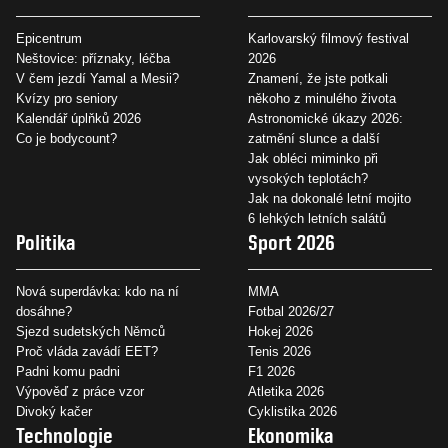
Epicentrum
Karlovarský filmový festival
Neštovice: příznaky, léčba
2026
V čem jezdí Yamal a Mesii?
Znamení, že jste potkali
Kvízy pro seniory
někoho z minulého života
Kalendář úplňků 2026
Astronomické úkazy 2026:
Co je bodycount?
zatmění slunce a další
Jak obléci miminko při
vysokých teplotách?
Jak na dokonalé letní mojito
6 lehkých letních salátů
Politika
Sport 2026
Nová superdávka: kdo na ní
MMA
dosáhne?
Fotbal 2026/27
Sjezd sudetských Němců
Hokej 2026
Proč vláda zavádí EET?
Tenis 2026
Padni komu padni
F1 2026
Výpověď z práce vzor
Atletika 2026
Divoký kačer
Cyklistika 2026
Technologie
Ekonomika