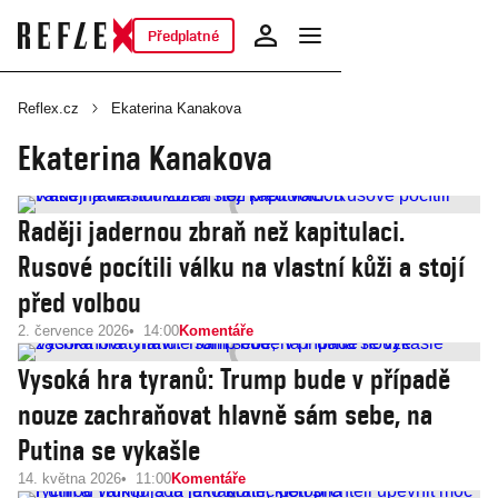
Předplatné
Reflex.cz
Ekaterina Kanakova
Ekaterina Kanakova
Raději jadernou zbraň než kapitulaci.
Rusové pocítili válku na vlastní kůži a stojí
před volbou
2. července 2026
14:00
Komentáře
Vysoká hra tyranů: Trump bude v případě
nouze zachraňovat hlavně sám sebe, na
Putina se vykašle
14. května 2026
11:00
Komentáře