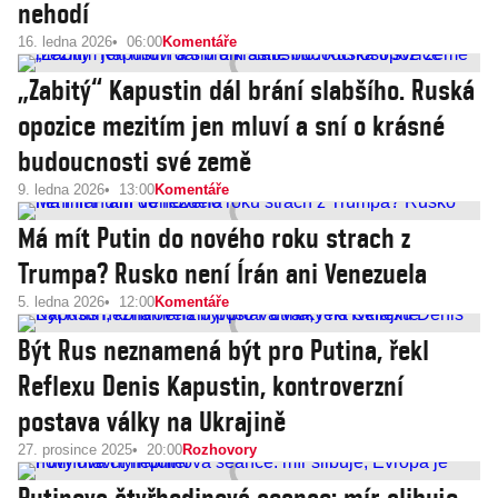
nehodí
16. ledna 2026
06:00
Komentáře
„Zabitý“ Kapustin dál brání slabšího. Ruská
opozice mezitím jen mluví a sní o krásné
budoucnosti své země
9. ledna 2026
13:00
Komentáře
Má mít Putin do nového roku strach z
Trumpa? Rusko není Írán ani Venezuela
5. ledna 2026
12:00
Komentáře
Být Rus neznamená být pro Putina, řekl
Reflexu Denis Kapustin, kontroverzní
postava války na Ukrajině
27. prosince 2025
20:00
Rozhovory