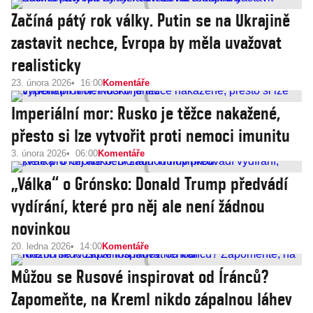
Začíná pátý rok války. Putin se na Ukrajině
zastavit nechce, Evropa by měla uvažovat
realisticky
23. února 2026
16:00
Komentáře
Imperiální mor: Rusko je těžce nakažené,
přesto si lze vytvořit proti nemoci imunitu
3. února 2026
06:00
Komentáře
„Válka“ o Grónsko: Donald Trump předvádí
vydírání, které pro něj ale není žádnou
novinkou
20. ledna 2026
14:00
Komentáře
Můžou se Rusové inspirovat od Íránců?
Zapomeňte, na Kreml nikdo zápalnou láhev