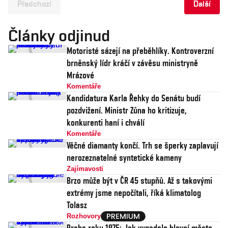
Předchozí
Další
Články odjinud
Motoristé sázejí na přeběhlíky. Kontroverzní
brněnský lídr kráčí v závěsu ministryně
Mrázové
Komentáře
Kandidatura Karla Řehky do Senátu budí
pozdvižení. Ministr Zůna ho kritizuje,
konkurenti haní i chválí
Komentáře
Věčné diamanty končí. Trh se šperky zaplavují
nerozeznatelné syntetické kameny
Zajímavosti
Brzo může být v ČR 45 stupňů. Až s takovými
extrémy jsme nepočítali, říká klimatolog
Tolasz
Rozhovory
Praha roku 1975: Jak vypadalo hlavní město