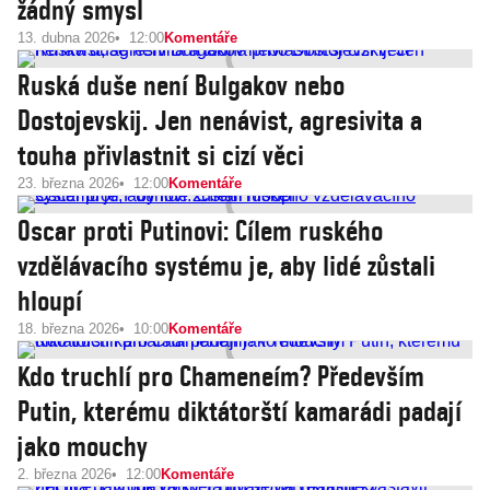
žádný smysl
13. dubna 2026
12:00
Komentáře
Ruská duše není Bulgakov nebo
Dostojevskij. Jen nenávist, agresivita a
touha přivlastnit si cizí věci
23. března 2026
12:00
Komentáře
Oscar proti Putinovi: Cílem ruského
vzdělávacího systému je, aby lidé zůstali
hloupí
18. března 2026
10:00
Komentáře
Kdo truchlí pro Chameneím? Především
Putin, kterému diktátorští kamarádi padají
jako mouchy
2. března 2026
12:00
Komentáře