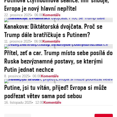
Putinova čtyřhodinová seance: mír slibuje,
Evropa je nový hlavní nepřítel
22. prosince 2025
06:00
Komentáře
Kanakova: Diktátorská dvojčata. Proč se
Trump dále bratříčkuje s Putinem?
11. prosince 2025
06:00
Komentáře
Přítel, zeť a car. Trump místo sebe posílá do
Ruska bezvýznamné postavy, se kterými
Putin jednat nechce
8. prosince 2025
06:00
Komentáře
Putine, jsi tu vítán, přijeď! Evropa si může
podřezat větev sama pod sebou
16. listopadu 2025
12:00
Komentáře