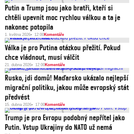
Putin a Trump jsou jako bratři, kteří si
chtěli upevnit moc rychlou válkou a ta je
nakonec potopila
1. května 2026
12:00
Komentáře
Válka je pro Putina otázkou přežití. Pokud
chce vládnout, musí válčit
21. dubna 2026
12:00
Komentáře
Rusko, jdi domů! Maďarsko ukázalo nejlepší
migrační politiku, jakou může evropský stát
předvést
15. dubna 2026
17:00
Komentáře
Trump je pro Evropu podobný nepřítel jako
Putin. Vstup Ukrajiny do NATO už nemá