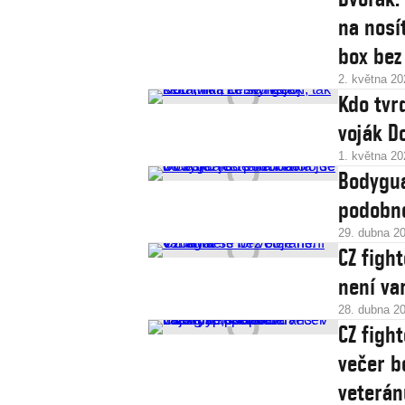
na nosí
box bez
2. května 20
Kdo tvrd
voják 
1. května 20
Bodygua
podobné
29. dubna 2
CZ figh
není va
28. dubna 2
CZ figh
večer b
veterán