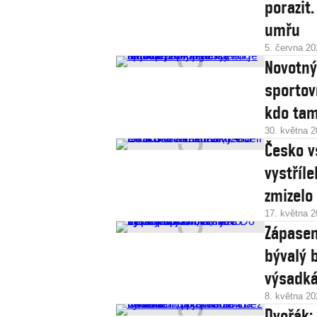
porazit
umřu
5. června 20
Novotný
sportov
kdo tam
30. května 
Česko v
vystříle
zmizelo
17. května 
Zápasení
bývalý b
výsadk
8. května 20
Dvořák: