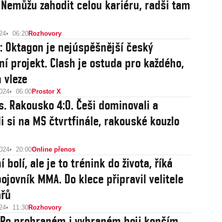
. Nemůžu zahodit celou kariéru, radši tam
24
06:20
Rozhovory
: Oktagon je nejúspěšnější český
ní projekt. Clash je ostuda pro každého,
 vleze
2024
06:00
Prostor X
s. Rakousko 4:0. Češi dominovali a
li si na MS čtvrtfinále, rakouské kouzlo
2024
20:00
Online přenos
 bolí, ale je to trénink do života, říká
ojovník MMA. Do klece připravil velitele
ářů
24
11:30
Rozhovory
 Po prohraném i vyhraném boji končím