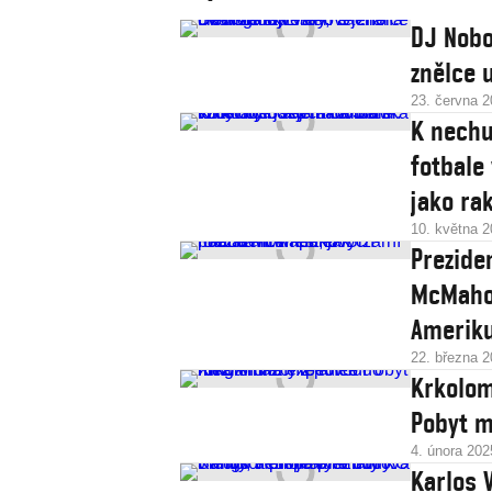
DJ Nobo
znělce 
23. června 
K nechu
fotbale
jako ra
10. května 
Prezide
McMahon
Amerik
22. března 
Krkolom
Pobyt m
4. února 202
Karlos V