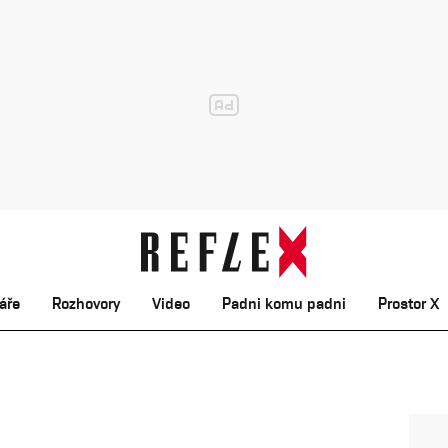
áře
Rozhovory
Video
Padni komu padni
Prostor X