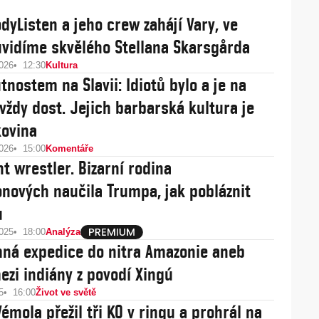
dyListen a jeho crew zahájí Vary, ve
uvidíme skvělého Stellana Skarsgårda
2026
12:30
Kultura
tnostem na Slavii: Idiotů bylo a je na
 vždy dost. Jejich barbarská kultura je
kovina
2026
15:00
Komentáře
nt wrestler. Bizarní rodina
ových naučila Trumpa, jak pobláznit
u
2025
18:00
Analýza
ná expedice do nitra Amazonie aneb
ezi indiány z povodí Xingú
5
16:00
Život ve světě
émola přežil tři KO v ringu a prohrál na