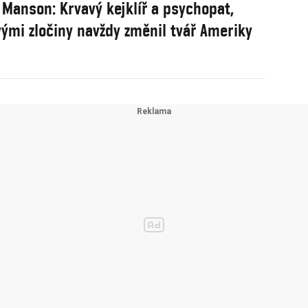
 Manson: Krvavý kejklíř a psychopat,
vými zločiny navždy změnil tvář Ameriky