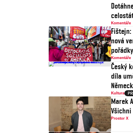
Dotáhne
celostát
Komentáře
Fištejn
nová ve
pořádk
Komentáře
Český k
díla um
Německ
Kultura
Marek A
Všichni
Prostor X