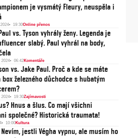
ampionem je vysmátý Fleury, neuspěla i
á
 2024
19:30
Online přenos
Paul vs. Tyson vyhrály ženy. Legenda je
nfluencer slabý. Paul vyhrál na body,
čela
u 2024
06:42
Komentáře
son vs. Jake Paul. Proč a kde se máte
a box železného důchodce s hubatým
cerem?
u 2024
19:30
Zajímavosti
s? Hnus a šlus. Co mají všichni
ni společné? Historická traumata!
4
10:00
Kultura
 Nevím, jestli Végha vypnu, ale musím ho