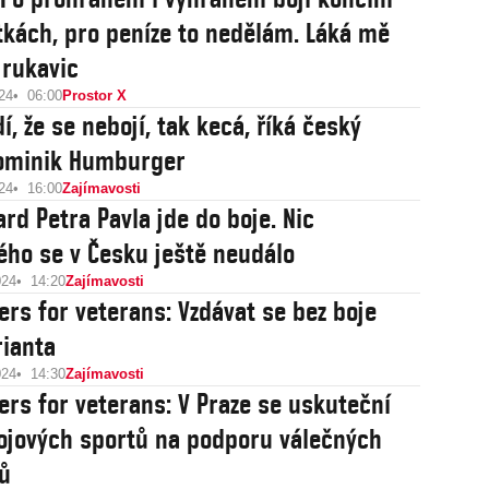
tkách, pro peníze to nedělám. Láká mě
 rukavic
24
06:00
Prostor X
í, že se nebojí, tak kecá, říká český
Dominik Humburger
24
16:00
Zajímavosti
rd Petra Pavla jde do boje. Nic
ho se v Česku ještě neudálo
024
14:20
Zajímavosti
ters for veterans: Vzdávat se bez boje
rianta
024
14:30
Zajímavosti
ters for veterans: V Praze se uskuteční
ojových sportů na podporu válečných
ů