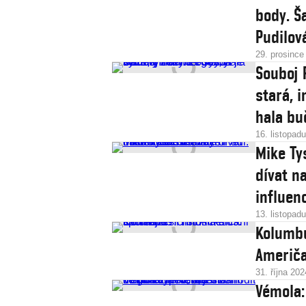
body. Š
Pudilov
29. prosince
Souboj 
stará, i
hala bu
16. listopad
Mike Ty
dívat n
influen
13. listopad
Kolumbu
Američa
31. října 202
Vémola: