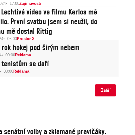
2024
17:00
Zajímavosti
 Lechtivé video ve filmu Karlos mě
lo. První svatbu jsem si neužil, do
u mě dostal Rittig
24
06:00
Prostor X
 rok hokej pod širým nebem
4
00:00
Reklama
tenistům se daří
00:00
Reklama
Další
a senátní volby a zklamané pravičáky.