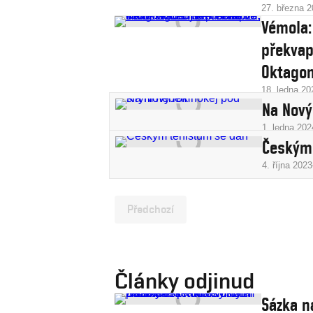
27. března 
Vémola:
překvapi
Oktagon
18. ledna 20
Na Nový
1. ledna 202
Českým 
4. října 2023
Předchozí
Články odjinud
Sázka n