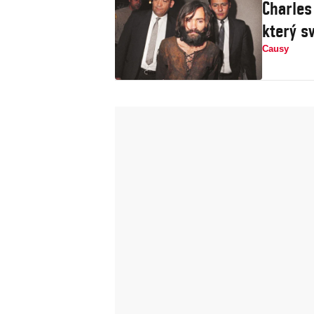
Charles
který s
Causy