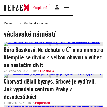
Předplatné
Reflex.cz
Václavské náměstí
václavské náměstí
Bára Basiková: Na debatu o ČT a na ministra
Klempíře se dívám s velkou obavou a vůbec
se nestačím divit
23. července 2026
18:00
Prostor X
Chorvati dělali byznys, Srbové je vydírali.
Jak vypadalo centrum Prahy v
devadesátkách
6. června 2026
16:00
Reportáže