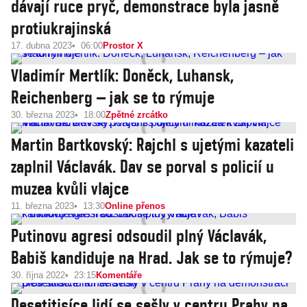
dávají ruce pryč, demonstrace byla jasně
protiukrajinská
17. dubna 2023
06:00
Prostor X
Vladimír Mertlík: Doněck, Luhansk,
Reichenberg – jak se to rýmuje
30. března 2023
18:00
Zpětné zrcátko
Martin Bartkovský: Rajchl s ujetými kazateli
zaplnil Václavák. Dav se porval s policií u
muzea kvůli vlajce
11. března 2023
13:30
Online přenos
Putinovu agresi odsoudil plný Václavák,
Babiš kandiduje na Hrad. Jak se to rýmuje?
30. října 2022
23:15
Komentáře
Desetitisíce lidí se sešly v centru Prahy na