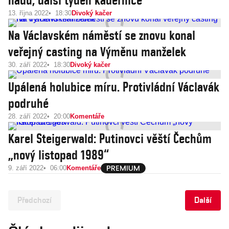
hadů, další týden kadeřnice
13. října 2022
18:30
Divoký kačer
Na Václavském náměstí se znovu konal
veřejný casting na Výměnu manželek
30. září 2022
18:30
Divoký kačer
Upálená holubice míru. Protivládní Václavák
podruhé
28. září 2022
20:00
Komentáře
Karel Steigerwald: Putinovci věští Čechům
„nový listopad 1989“
9. září 2022
06:00
Komentáře
Předchozí
Další