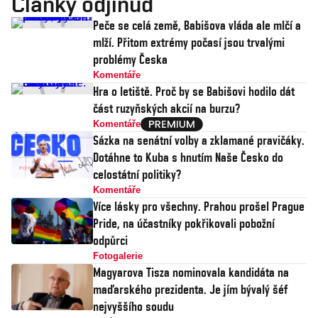
Články odjinud
Peče se celá země, Babišova vláda ale mlčí a
mlží. Přitom extrémy počasí jsou trvalými
problémy Česka
Komentáře
Hra o letiště. Proč by se Babišovi hodilo dát
část ruzyňských akcií na burzu?
Komentáře
Sázka na senátní volby a zklamané pravičáky.
Dotáhne to Kuba s hnutím Naše Česko do
celostátní politiky?
Komentáře
Více lásky pro všechny. Prahou prošel Prague
Pride, na účastníky pokřikovali pobožní
odpůrci
Fotogalerie
Magyarova Tisza nominovala kandidáta na
maďarského prezidenta. Je jím bývalý šéf
nejvyššího soudu