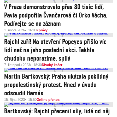
V Praze demonstrovalo přes 80 tisíc lidí,
Pavla podpořila Čvančarová či Orko Vácha.
Podívejte se na záznam
1. února 2026
16:00
Zprávy
Rajchl zuří! Na otevření Popeyes přišlo víc
lidí než na jeho poslední akci. Takhle
chudobu neporazíme, spílá
7. listopadu 2023
18:30
Divoký kačer
Martin Bartkovský: Praha ukázala poklidný
propalestinský protest. Hned v úvodu
odsoudil Hamás
15. října 2023
15:50
Online přenos
Bartkovský: Rajchl přecenil síly, lidé od něj