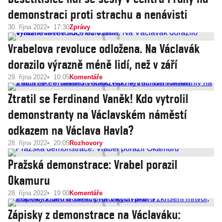
demonstraci proti strachu a nenávisti
30. října 2022
17:30
Zprávy
Vrabelova revoluce odložena. Na Václavák
dorazilo výrazně méně lidí, než v září
29. října 2022
10:05
Komentáře
Ztratil se Ferdinand Vaněk! Kdo vytrolil
demonstranty na Václavském náměstí
odkazem na Václava Havla?
28. října 2022
20:05
Rozhovory
Pražská demonstrace: Vrabel porazil
Okamuru
28. října 2022
19:00
Komentáře
Zápisky z demonstrace na Václaváku: