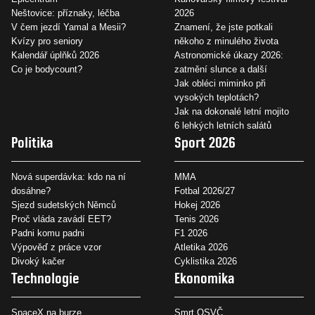
Neštovice: příznaky, léčba
2026
V čem jezdí Yamal a Mesii?
Znamení, že jste potkali
Kvízy pro seniory
někoho z minulého života
Kalendář úplňků 2026
Astronomické úkazy 2026:
Co je bodycount?
zatmění slunce a další
Jak obléci miminko při
vysokých teplotách?
Jak na dokonalé letní mojito
6 lehkých letních salátů
Politika
Sport 2026
Nová superdávka: kdo na ní
MMA
dosáhne?
Fotbal 2026/27
Sjezd sudetských Němců
Hokej 2026
Proč vláda zavádí EET?
Tenis 2026
Padni komu padni
F1 2026
Výpověď z práce vzor
Atletika 2026
Divoký kačer
Cyklistika 2026
Technologie
Ekonomika
SpaceX na burze
Smrt OSVČ