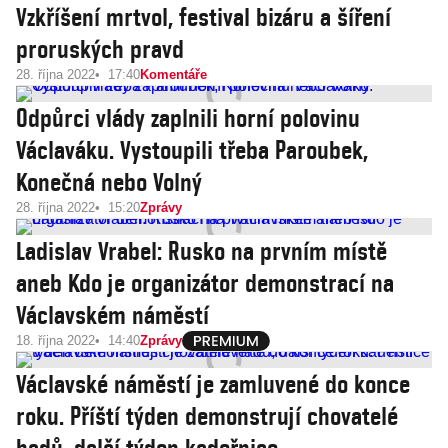
Vzkříšení mrtvol, festival bizáru a šíření
proruských pravd
28. října 2022
17:40
Komentáře
Odpůrci vlády zaplnili horní polovinu
Václaváku. Vystoupili třeba Paroubek,
Konečná nebo Volný
28. října 2022
15:20
Zprávy
Ladislav Vrabel: Rusko na prvním místě
aneb Kdo je organizátor demonstrací na
Václavském náměstí
18. října 2022
14:40
Zprávy
Václavské náměstí je zamluvené do konce
roku. Příští týden demonstrují chovatelé