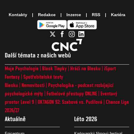
Kontakty
Redakce
Inzerce
RSS
Kariéra
Další témata z našich webů
Moje Psychologie
Blesk Tlapky
Hráči na Blesku
iSport
Fantasy
Spotřebitelské testy
Blesku
Nemovitosti
Psychologika - podcast rozbíjející
psychologické mýty
Fotbalové přestupy ONLINE
Eventový
prostor Level 9
OKTAGON 92: Szabová vs. Pudilová
Chance Liga
2026/27
Aktuálně
Léto 2026
Epicentrum
Karlovarský filmový festival