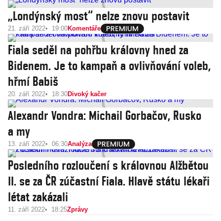
„Londýnský most“ nelze znovu postavit
21. září 2022
19:00
Komentáře
Fiala seděl na pohřbu královny hned za
Bidenem. Je to kampaň a ovlivňování voleb,
hřmí Babiš
20. září 2022
18:30
Divoký kačer
Alexandr Vondra: Michail Gorbačov, Rusko
a my
13. září 2022
06:30
Analýza
Posledního rozloučení s královnou Alžbětou
II. se za ČR zúčastní Fiala. Hlavě státu lékaři
létat zakázali
11. září 2022
18:25
Zprávy