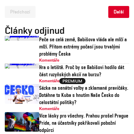
Předchozí
Další
Články odjinud
Peče se celá země, Babišova vláda ale mlčí a
mlží. Přitom extrémy počasí jsou trvalými
problémy Česka
Komentáře
Hra o letiště. Proč by se Babišovi hodilo dát
část ruzyňských akcií na burzu?
Komentáře
Sázka na senátní volby a zklamané pravičáky.
Dotáhne to Kuba s hnutím Naše Česko do
celostátní politiky?
Komentáře
Více lásky pro všechny. Prahou prošel Prague
Pride, na účastníky pokřikovali pobožní
odpůrci