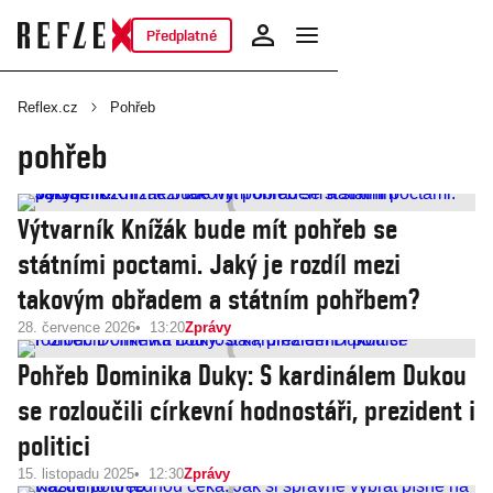
Předplatné
Reflex.cz
Pohřeb
pohřeb
Výtvarník Knížák bude mít pohřeb se
státními poctami. Jaký je rozdíl mezi
takovým obřadem a státním pohřbem?
28. července 2026
13:20
Zprávy
Pohřeb Dominika Duky: S kardinálem Dukou
se rozloučili církevní hodnostáři, prezident i
politici
15. listopadu 2025
12:30
Zprávy