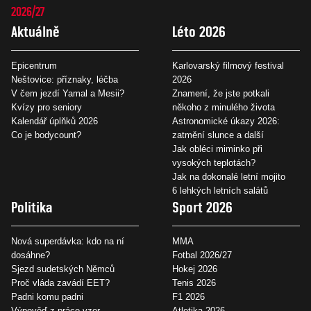
2026/27
Aktuálně
Léto 2026
Epicentrum
Karlovarský filmový festival
Neštovice: příznaky, léčba
2026
V čem jezdí Yamal a Mesii?
Znamení, že jste potkali
Kvízy pro seniory
někoho z minulého života
Kalendář úplňků 2026
Astronomické úkazy 2026:
Co je bodycount?
zatmění slunce a další
Jak obléci miminko při
vysokých teplotách?
Jak na dokonalé letní mojito
6 lehkých letních salátů
Politika
Sport 2026
Nová superdávka: kdo na ní
MMA
dosáhne?
Fotbal 2026/27
Sjezd sudetských Němců
Hokej 2026
Proč vláda zavádí EET?
Tenis 2026
Padni komu padni
F1 2026
Výpověď z práce vzor
Atletika 2026