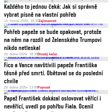
Každého to jednou čeká: Jak si správně
vybrat písně na vlastní pohřeb
13. června 2025
18:30
Zajímavosti
Pohřeb papeže se bude opakovat, protože
na něm na rozdíl od Zelenského Trumpovi
nikdo netleskal
29. dubna 2025
18:30
Divoký kačer
Fico a Vance navštívili papeže Františka
těsně před smrtí. Obětoval se do poslední
chvíle
28. dubna 2025
13:00
Poprask
Papež František dokázal oslovovat věřící i
nevěřící, uvedl po pohřbu Fiala. Ocenil