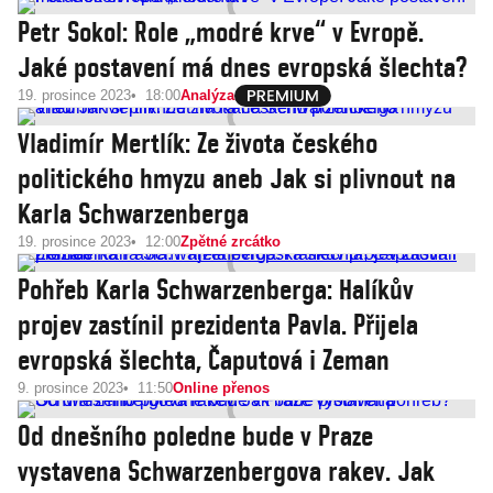
Petr Sokol: Role „modré krve“ v Evropě.
Jaké postavení má dnes evropská šlechta?
19. prosince 2023
18:00
Analýza
Vladimír Mertlík: Ze života českého
politického hmyzu aneb Jak si plivnout na
Karla Schwarzenberga
19. prosince 2023
12:00
Zpětné zrcátko
Pohřeb Karla Schwarzenberga: Halíkův
projev zastínil prezidenta Pavla. Přijela
evropská šlechta, Čaputová i Zeman
9. prosince 2023
11:50
Online přenos
Od dnešního poledne bude v Praze
vystavena Schwarzenbergova rakev. Jak