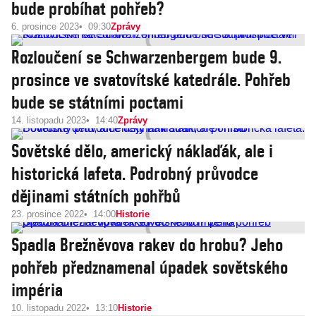
bude probíhat pohřeb?
6. prosince 2023
09:30
Zprávy
Rozloučení se Schwarzenbergem bude 9.
prosince ve svatovítské katedrále. Pohřeb
bude se státními poctami
14. listopadu 2023
14:40
Zprávy
Sovětské dělo, americký náklaďák, ale i
historická lafeta. Podrobný průvodce
dějinami státních pohřbů
23. prosince 2022
14:00
Historie
Spadla Brežněvova rakev do hrobu? Jeho
pohřeb předznamenal úpadek sovětského
impéria
10. listopadu 2022
13:10
Historie