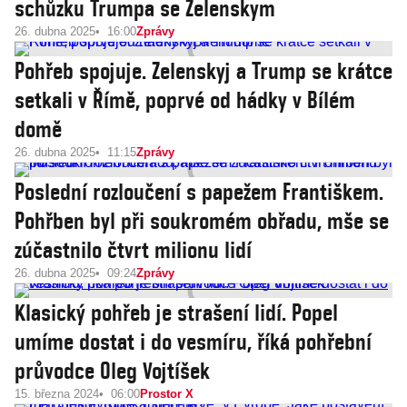
schůzku Trumpa se Zelenskym
26. dubna 2025
16:00
Zprávy
Pohřeb spojuje. Zelenskyj a Trump se krátce
setkali v Římě, poprvé od hádky v Bílém
domě
26. dubna 2025
11:15
Zprávy
Poslední rozloučení s papežem Františkem.
Pohřben byl při soukromém obřadu, mše se
zúčastnilo čtvrt milionu lidí
26. dubna 2025
09:24
Zprávy
Klasický pohřeb je strašení lidí. Popel
umíme dostat i do vesmíru, říká pohřební
průvodce Oleg Vojtíšek
15. března 2024
06:00
Prostor X