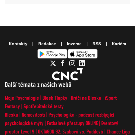
Kontakty
Redakce
Inzerce
RSS
Kariéra
Další témata z našich webů
Moje Psychologie
Blesk Tlapky
Hráči na Blesku
iSport
Fantasy
Spotřebitelské testy
Blesku
Nemovitosti
Psychologika - podcast rozbíjející
psychologické mýty
Fotbalové přestupy ONLINE
Eventový
prostor Level 9
OKTAGON 92: Szabová vs. Pudilová
Chance Liga