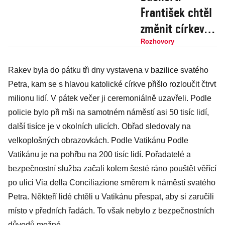
František chtěl
změnit církev a
zanechal ji
Rozhovory
rozdělenou. Vliv
Rakev byla do pátku tři dny vystavena v bazilice svatého
papeže na
Petra, kam se s hlavou katolické církve přišlo rozloučit čtrvt
politiku se
milionu lidí. V pátek večer ji ceremoniálně uzavřeli. Podle
přeceňuje
policie bylo při mši na samotném náměstí asi 50 tisíc lidí,
další tisíce je v okolních ulicích. Obřad sledovaly na
velkoplošných obrazovkách. Podle Vatikánu Podle
Vatikánu je na pohřbu na 200 tisíc lidí. Pořadatelé a
bezpečnostní služba začali kolem šesté ráno pouštět věřící
po ulici Via della Conciliazione směrem k náměstí svatého
Petra. Někteří lidé chtěli u Vatikánu přespat, aby si zaručili
místo v předních řadách. To však nebylo z bezpečnostních
důvodů možné.