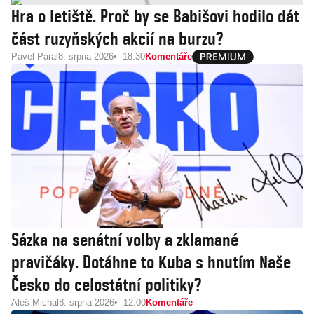
Hra o letiště. Proč by se Babišovi hodilo dát
část ruzyňských akcií na burzu?
Pavel Páral
8. srpna 2026
18:30
Komentáře
Sázka na senátní volby a zklamané
pravičáky. Dotáhne to Kuba s hnutím Naše
Česko do celostátní politiky?
Aleš Michal
8. srpna 2026
12:00
Komentáře