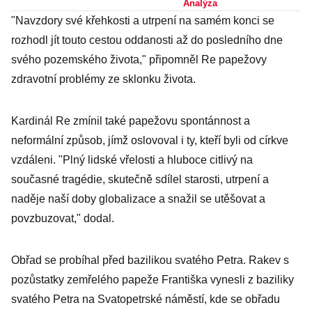
kontinuitu, nebo
Analýza
"Navzdory své křehkosti a utrpení na samém konci se
konzervativní
rozhodl jít touto cestou oddanosti až do posledního dne
obrat?
svého pozemského života," připomněl Re papežovy
zdravotní problémy ze sklonku života.
Kardinál Re zmínil také papežovu spontánnost a
neformální způsob, jímž oslovoval i ty, kteří byli od církve
vzdáleni. "Plný lidské vřelosti a hluboce citlivý na
současné tragédie, skutečně sdílel starosti, utrpení a
naděje naší doby globalizace a snažil se utěšovat a
povzbuzovat," dodal.
Obřad se probíhal před bazilikou svatého Petra. Rakev s
pozůstatky zemřelého papeže Františka vynesli z baziliky
svatého Petra na Svatopetrské náměstí, kde se obřadu