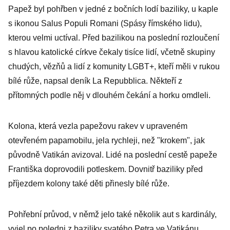
Papež byl pohřben v jedné z bočních lodí baziliky, u kaple
s ikonou Salus Populi Romani (Spásy římského lidu),
kterou velmi uctíval. Před bazilikou na poslední rozloučení
s hlavou katolické církve čekaly tisíce lidí, včetně skupiny
chudých, vězňů a lidí z komunity LGBT+, kteří měli v rukou
bílé růže, napsal deník La Repubblica. Někteří z
přítomných podle něj v dlouhém čekání a horku omdleli.
Kolona, která vezla papežovu rakev v upraveném
otevřeném papamobilu, jela rychleji, než "krokem", jak
původně Vatikán avizoval. Lidé na poslední cestě papeže
Františka doprovodili potleskem. Dovnitř baziliky před
příjezdem kolony také děti přinesly bílé růže.
Pohřební průvod, v němž jelo také několik aut s kardinály,
vyjel po poledni z baziliky svatého Petra ve Vatikánu