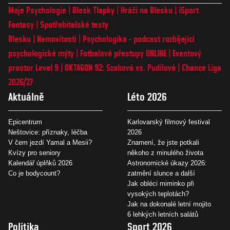
Moje Psychologie
Blesk Tlapky
Hráči na Blesku
iSport
Fantasy
Spotřebitelské testy
Blesku
Nemovitosti
Psychologika - podcast rozbíjející
psychologické mýty
Fotbalové přestupy ONLINE
Eventový
prostor Level 9
OKTAGON 92: Szabová vs. Pudilová
Chance Liga
2026/27
Aktuálně
Léto 2026
Epicentrum
Karlovarský filmový festival
Neštovice: příznaky, léčba
2026
V čem jezdí Yamal a Mesii?
Znamení, že jste potkali
Kvízy pro seniory
někoho z minulého života
Kalendář úplňků 2026
Astronomické úkazy 2026:
Co je bodycount?
zatmění slunce a další
Jak obléci miminko při
vysokých teplotách?
Jak na dokonalé letní mojito
6 lehkých letních salátů
Politika
Sport 2026