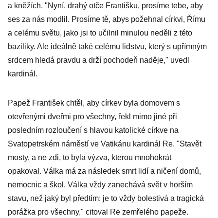
a kněžích. "Nyní, drahý otče Františku, prosíme tebe, aby
ses za nás modlil. Prosíme tě, abys požehnal církvi, Římu
a celému světu, jako jsi to učilnil minulou neděli z této
baziliky. Ale ideálně také celému lidstvu, který s upřímným
srdcem hledá pravdu a drží pochodeň naděje," uvedl
kardinál.
Papež František chtěl, aby církev byla domovem s
otevřenými dveřmi pro všechny, řekl mimo jiné při
posledním rozloučení s hlavou katolické církve na
Svatopetrském náměstí ve Vatikánu kardinál Re. "Stavět
mosty, a ne zdi, to byla výzva, kterou mnohokrát
opakoval. Válka má za následek smrt lidí a ničení domů,
nemocnic a škol. Válka vždy zanechává svět v horším
stavu, než jaký byl předtím: je to vždy bolestivá a tragická
porážka pro všechny," citoval Re zemřelého papeže.