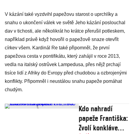
V kázání také vyzdvihl papežovu starost o uprchlíky a
snahu o ukončení válek ve světě Jeho kázání poslouchal
dav v tichosti, ale několikrát ho krátce přerušil potleskem,
například právě když hovořil o papežově snaze otevřít
církev všem. Kardinál Re také připomněl, že první
papežova cesta v pontifikátu, který zahájil v roce 2013,
vedla na italský ostrůvek Lampedusa, přes nějž prchají
tisíce lidí z Afriky do Evropy před chudobou a ozbrojenými
konflikty. Připomněl i neustálou snahu papeže pomáhat
chudým.
Kdo nahradí
papeže Františka:
Zvolí konkláve