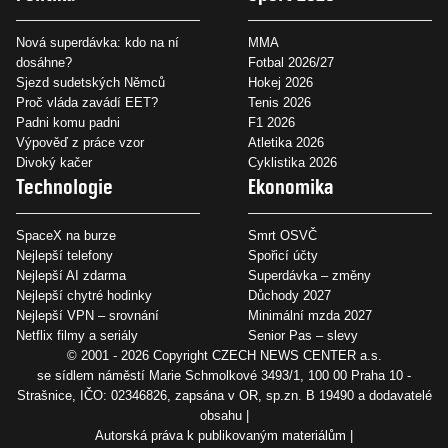
Nová superdávka: kdo na ní
MMA
dosáhne?
Fotbal 2026/27
Sjezd sudetských Němců
Hokej 2026
Proč vláda zavádí EET?
Tenis 2026
Padni komu padni
F1 2026
Výpověď z práce vzor
Atletika 2026
Divoký kačer
Cyklistika 2026
Technologie
Ekonomika
SpaceX na burze
Smrt OSVČ
Nejlepší telefony
Spořicí účty
Nejlepší AI zdarma
Superdávka – změny
Nejlepší chytré hodinky
Důchody 2027
Nejlepší VPN – srovnání
Minimální mzda 2027
Netflix filmy a seriály
Senior Pas – slevy
© 2001 - 2026 Copyright
CZECH NEWS CENTER a.s.
se sídlem náměstí Marie Schmolkové 3493/1, 100 00 Praha 10 -
Strašnice, IČO: 02346826, zapsána v OR, sp.zn. B 19490 a dodavatelé
obsahu
Autorská práva k publikovaným materiálům