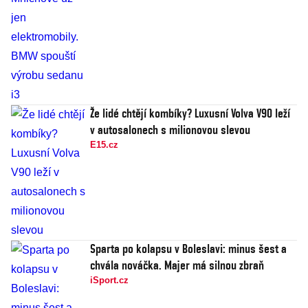
Že lidé chtějí kombíky? Luxusní Volva V90 leží
v autosalonech s milionovou slevou
E15.cz
Sparta po kolapsu v Boleslavi: minus šest a
chvála nováčka. Majer má silnou zbraň
iSport.cz