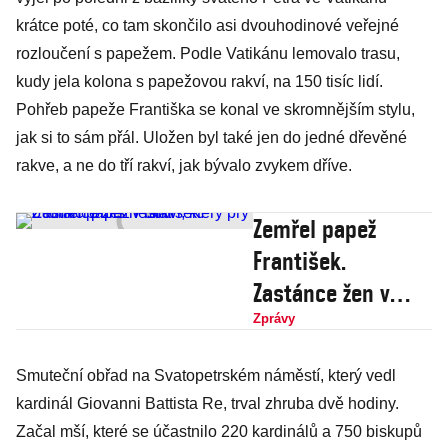
krátce poté, co tam skončilo asi dvouhodinové veřejné
rozloučení s papežem. Podle Vatikánu lemovalo trasu,
kudy jela kolona s papežovou rakví, na 150 tisíc lidí.
Pohřeb papeže Františka se konal ve skromnějším stylu,
jak si to sám přál. Uložen byl také jen do jedné dřevěné
rakve, a ne do tří rakví, jak bývalo zvykem dříve.
Zemřel papež
František.
Zastánce žen v
církvi, který prý o
Zprávy
funkci příliš
Smuteční obřad na Svatopetrském náměstí, který vedl
nestál
kardinál Giovanni Battista Re, trval zhruba dvě hodiny.
Začal mší, které se účastnilo 220 kardinálů a 750 biskupů