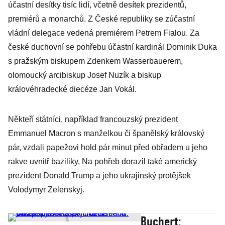
účastní desítky tisíc lidí, včetně desítek prezidentů,
premiérů a monarchů. Z České republiky se zúčastní
vládní delegace vedená premiérem Petrem Fialou. Za
české duchovní se pohřebu účastní kardinál Dominik Duka
s pražským biskupem Zdenkem Wasserbauerem,
olomoucký arcibiskup Josef Nuzík a biskup
královéhradecké diecéze Jan Vokál.
Někteří státníci, například francouzský prezident
Emmanuel Macron s manželkou či španělský královský
pár, vzdali papežovi hold pár minut před obřadem u jeho
rakve uvnitř baziliky, Na pohřeb dorazil také americký
prezident Donald Trump a jeho ukrajinský protějšek
Volodymyr Zelenskyj.
Buchert: