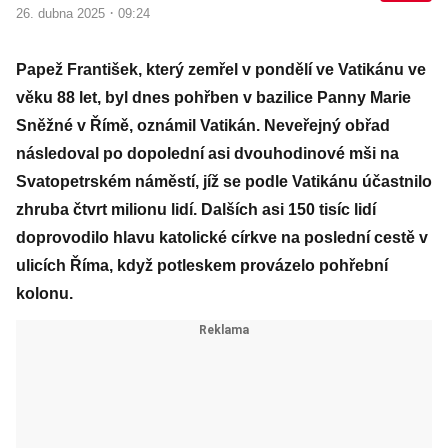
·
26. dubna 2025
09:24
Papež František, který zemřel v pondělí ve Vatikánu ve
věku 88 let, byl dnes pohřben v bazilice Panny Marie
Sněžné v Římě, oznámil Vatikán. Neveřejný obřad
následoval po dopolední asi dvouhodinové mši na
Svatopetrském náměstí, jíž se podle Vatikánu účastnilo
zhruba čtvrt milionu lidí. Dalších asi 150 tisíc lidí
doprovodilo hlavu katolické církve na poslední cestě v
ulicích Říma, když potleskem provázelo pohřební
kolonu.