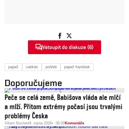
Vstoupit do diskuze (6)
papež
vatikán
pohřeb
papež františek
Doporučujeme
Peče se celá země, Babišova vláda ale mlčí
a mlží. Přitom extrémy počasí jsou trvalými
problémy Česka
Viliam Buchert
9. srpna 2026
06:00
Komentáře