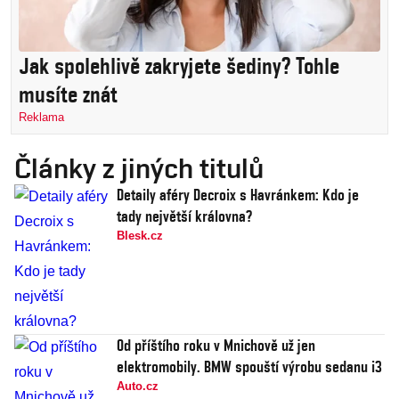
Jak spolehlivě zakryjete šediny? Tohle
musíte znát
Reklama
Články z jiných titulů
Detaily aféry Decroix s Havránkem: Kdo je
tady největší královna?
Blesk.cz
Od příštího roku v Mnichově už jen
elektromobily. BMW spouští výrobu sedanu i3
Auto.cz