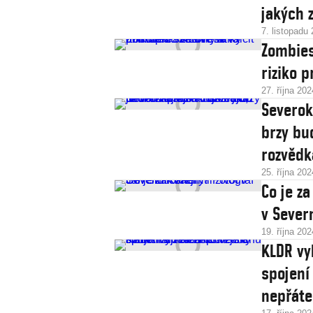
jakých 
7. listopadu
Zombies
riziko p
27. října 202
Severok
brzy bu
rozvědk
25. října 202
Co je z
v Severn
19. října 202
KLDR vy
spojení 
nepřáte