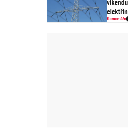
víkendu
elektři
Komentáře