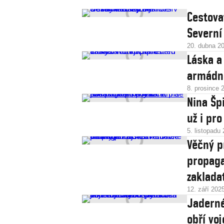
Cestova
Severní
20. dubna 2
Láska a
armádn
8. prosince 
Nina Šp
už i pro
5. listopadu
Věčný p
propaga
zaklada
12. září 202
Jaderné
obří vo