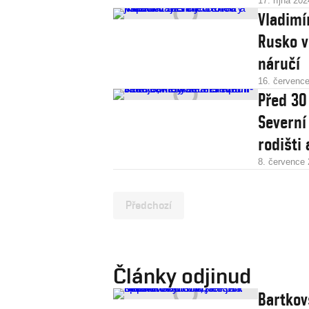
17. října 202
Vladimí
Rusko v
náručí
16. červenc
Před 30
Severní
rodišti 
8. července
Předchozí
Články odjinud
Bartkov