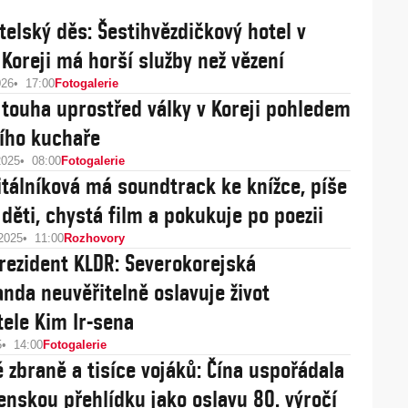
telský děs: Šestihvězdičkový hotel v
 Koreji má horší služby než vězení
026
17:00
Fotogalerie
 touha uprostřed války v Koreji pohledem
ího kuchaře
2025
08:00
Fotogalerie
itálníková má soundtrack ke knížce, píše
 děti, chystá film a pokukuje po poezii
 2025
11:00
Rozhovory
rezident KLDR: Severokorejská
nda neuvěřitelně oslavuje život
tele Kim Ir-sena
5
14:00
Fotogalerie
 zbraně a tisíce vojáků: Čína uspořádala
jenskou přehlídku jako oslavu 80. výročí