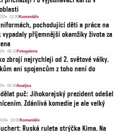
oblasti
2025
12:00
Komentáře
uniformách, pochodující děti a práce na
ak vypadaly příjemnější okamžiky života za
sena
25
06:10
Fotogalerie
 zbrojí nejrychleji od 2. světové války.
íkům ani spojencům z toho není do
25
06:30
Analýza
dělat puč: Jihokorejský prezident odešel
ícením. Zdánlivá komedie je ale velký
2024
18:00
Komentáře
Buchert: Ruská ruleta strýčka Kima. Na