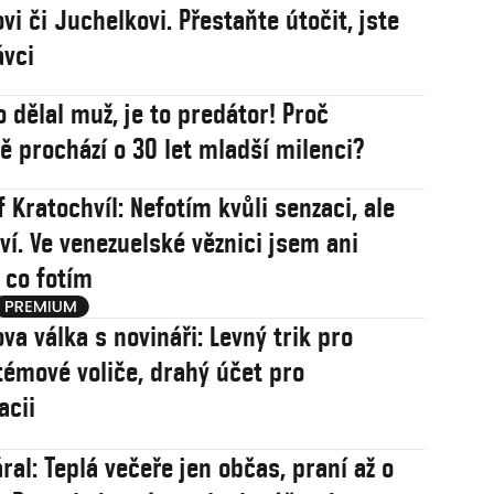
vi či Juchelkovi. Přestaňte útočit, jste
ávci
o dělal muž, je to predátor! Proč
 prochází o 30 let mladší milenci?
 Kratochvíl: Nefotím kvůli senzaci, ale
ví. Ve venezuelské věznici jsem ani
, co fotím
va válka s novináři: Levný trik pro
témové voliče, drahý účet pro
acii
ral: Teplá večeře jen občas, praní až o