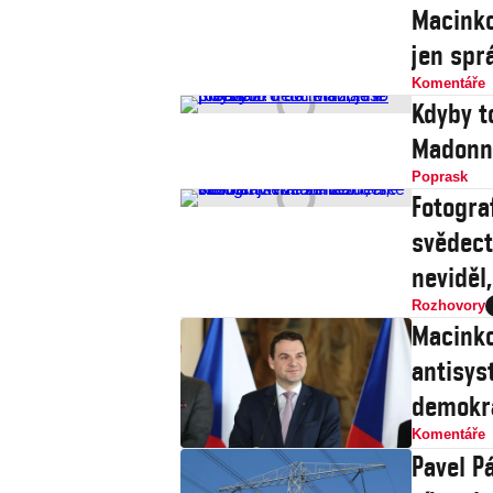
Macinko
jen spr
Komentáře
Kdyby t
Madonně
Poprask
Fotograf
svědect
neviděl
Rozhovory
Macinko
antisys
demokr
Komentáře
Pavel Pá