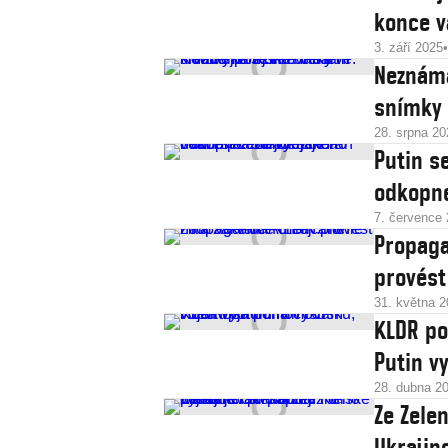
konce v
3. září 2025
Neznámá
snímky 
28. srpna 20
Putin s
odkopne
7. července
Propaga
provést
31. května 
KLDR po
Putin v
28. dubna 2
Ze Zele
Ukrajinc