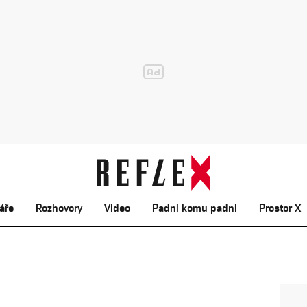
áře
Rozhovory
Video
Padni komu padni
Prostor X