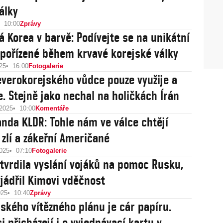
álky
10:00
Zprávy
 Korea v barvě: Podívejte se na unikátní
pořízené během krvavé korejské války
25
16:00
Fotogalerie
everokorejského vůdce pouze využije a
. Stejně jako nechal na holičkách Írán
 2025
10:00
Komentáře
nda KLDR: Tohle nám ve válce chtějí
 zlí a zákeřní Američané
2025
07:10
Fotogalerie
tvrdila vyslání vojáků na pomoc Rusku,
yjádřil Kimovi vděčnost
025
10:40
Zprávy
nského vítězného plánu je cár papíru.
i přicházejí i o vyjednávací kartu v