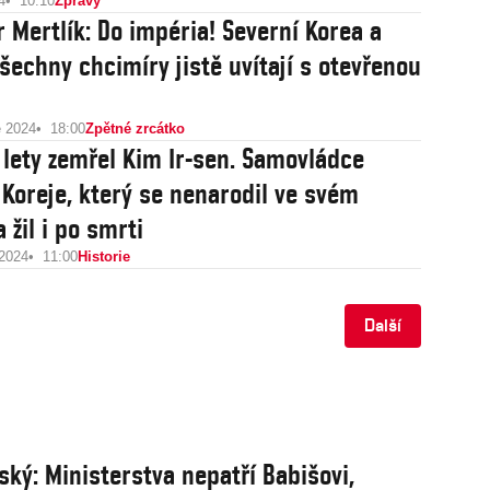
4
10:10
Zprávy
r Mertlík: Do impéria! Severní Korea a
šechny chcimíry jistě uvítají s otevřenou
e 2024
18:00
Zpětné zrcátko
 lety zemřel Kim Ir-sen. Samovládce
 Koreje, který se nenarodil ve svém
a žil i po smrti
 2024
11:00
Historie
Další
ský: Ministerstva nepatří Babišovi,