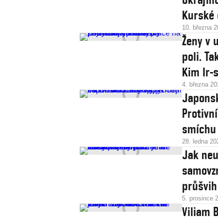
Kurské 
10. března 
Ženy v 
poli. T
Kim Ir-
4. března 20
Japonsko
Protivn
smíchu
28. ledna 20
Jak neu
samovzn
průšvih
5. prosince 
Viliam 