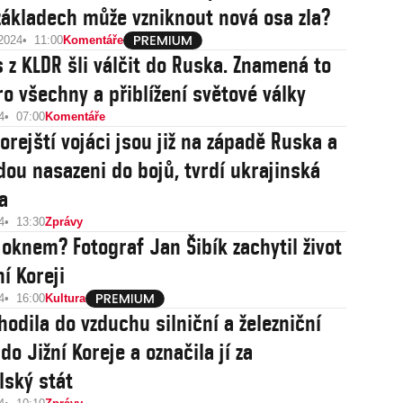
základech může vzniknout nová osa zla?
 2024
11:00
Komentáře
 z KLDR šli válčit do Ruska. Znamená to
ro všechny a přiblížení světové války
4
07:00
Komentáře
orejští vojáci jsou již na západě Ruska a
dou nasazeni do bojů, tvrdí ukrajinská
a
4
13:30
Zprávy
a oknem? Fotograf Jan Šibík zachytil život
í Koreji
4
16:00
Kultura
hodila do vzduchu silniční a železniční
do Jižní Koreje a označila jí za
lský stát