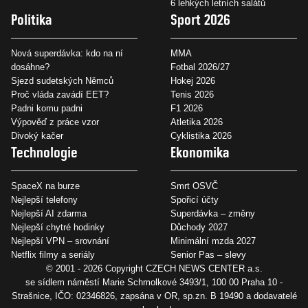
6 lehkých letních salátů
Politika
Sport 2026
Nová superdávka: kdo na ní
MMA
dosáhne?
Fotbal 2026/27
Sjezd sudetských Němců
Hokej 2026
Proč vláda zavádí EET?
Tenis 2026
Padni komu padni
F1 2026
Výpověď z práce vzor
Atletika 2026
Divoký kačer
Cyklistika 2026
Technologie
Ekonomika
SpaceX na burze
Smrt OSVČ
Nejlepší telefony
Spořicí účty
Nejlepší AI zdarma
Superdávka – změny
Nejlepší chytré hodinky
Důchody 2027
Nejlepší VPN – srovnání
Minimální mzda 2027
Netflix filmy a seriály
Senior Pas – slevy
© 2001 - 2026 Copyright
CZECH NEWS CENTER a.s.
se sídlem náměstí Marie Schmolkové 3493/1, 100 00 Praha 10 -
Strašnice, IČO: 02346826, zapsána v OR, sp.zn. B 19490 a dodavatelé