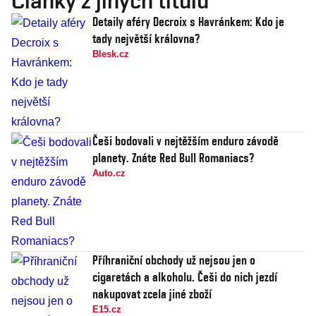
Články z jiných titulů
Detaily aféry Decroix s Havránkem: Kdo je
tady největší královna?
Blesk.cz
Češi bodovali v nejtěžším enduro závodě
planety. Znáte Red Bull Romaniacs?
Auto.cz
Příhraniční obchody už nejsou jen o
cigaretách a alkoholu. Češi do nich jezdí
nakupovat zcela jiné zboží
E15.cz