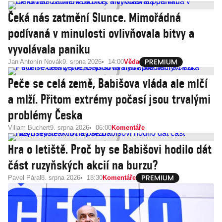
Čeká nás zatmění Slunce. Mimořádná
podívaná v minulosti ovlivňovala bitvy a
vyvolávala paniku
Jan Antonín Novák
9. srpna 2026
14:00
Věda
Peče se celá země, Babišova vláda ale mlčí
a mlží. Přitom extrémy počasí jsou trvalými
problémy Česka
Viliam Buchert
9. srpna 2026
06:00
Komentáře
Hra o letiště. Proč by se Babišovi hodilo dát
část ruzyňských akcií na burzu?
Pavel Páral
8. srpna 2026
18:30
Komentáře