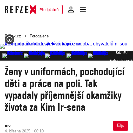
Předplatné
Reflex.cz
Fotogalerie
30
Fotogalerie
Ženy v uniformách, pochodující
děti a práce na poli. Tak
vypadaly příjemnější okamžiky
života za Kim Ir-sena
mc
6
·
4. března 2025
06:10