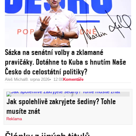
Sázka na senátní volby a zklamané
pravičáky. Dotáhne to Kuba s hnutím Naše
Česko do celostátní politiky?
Aleš Michal
8. srpna 2026
12:00
Komentáře
Jak spolehlivě zakryjete šediny? Tohle
musíte znát
Reklama