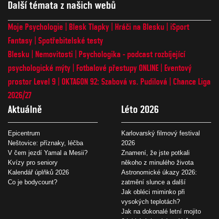
Další témata z našich webů
Moje Psychologie
Blesk Tlapky
Hráči na Blesku
iSport
Fantasy
Spotřebitelské testy
Blesku
Nemovitosti
Psychologika - podcast rozbíjející
psychologické mýty
Fotbalové přestupy ONLINE
Eventový
prostor Level 9
OKTAGON 92: Szabová vs. Pudilová
Chance Liga
2026/27
Aktuálně
Léto 2026
Epicentrum
Karlovarský filmový festival
Neštovice: příznaky, léčba
2026
V čem jezdí Yamal a Mesii?
Znamení, že jste potkali
Kvízy pro seniory
někoho z minulého života
Kalendář úplňků 2026
Astronomické úkazy 2026:
Co je bodycount?
zatmění slunce a další
Jak obléci miminko při
vysokých teplotách?
Jak na dokonalé letní mojito