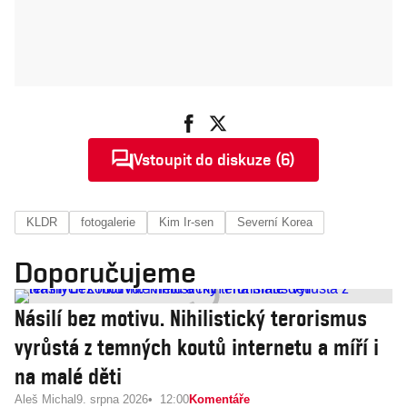
Vstoupit do diskuze (6)
KLDR
fotogalerie
Kim Ir-sen
Severní Korea
Doporučujeme
Násilí bez motivu. Nihilistický terorismus
vyrůstá z temných koutů internetu a míří i
na malé děti
Aleš Michal
9. srpna 2026
12:00
Komentáře