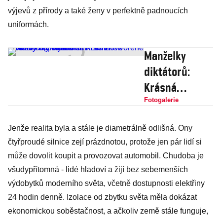
výjevů z přírody a také ženy v perfektně padnoucích
uniformách.
Manželky
diktátorů:
Krásná
Naděžda
Fotogalerie
hlídala děti
Jenže realita byla a stále je diametrálně odlišná. Ony
Leninově
čtyřproudé silnice zejí prázdnotou, protože jen pár lidí si
milence, po
může dovolit koupit a provozovat automobil. Chudoba je
jeho smrti se
všudypřítomná - lidé hladoví a žijí bez sebemenších
znetvořené
výdobytků moderního světa, včetně dostupnosti elektřiny
vdovy bál i
24 hodin denně. Izolace od zbytku světa měla dokázat
Stalin
ekonomickou soběstačnost, a ačkoliv země stále funguje,