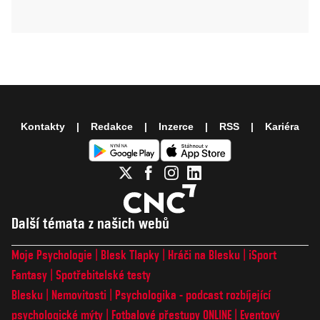
Kontakty
Redakce
Inzerce
RSS
Kariéra
Další témata z našich webů
Moje Psychologie
Blesk Tlapky
Hráči na Blesku
iSport
Fantasy
Spotřebitelské testy
Blesku
Nemovitosti
Psychologika - podcast rozbíjející
psychologické mýty
Fotbalové přestupy ONLINE
Eventový