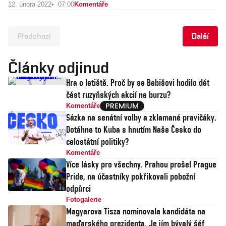
12. února 2022
07:00
Komentáře
Předchozí
Další
Články odjinud
Hra o letiště. Proč by se Babišovi hodilo dát
část ruzyňských akcií na burzu?
Komentáře
Sázka na senátní volby a zklamané pravičáky.
Dotáhne to Kuba s hnutím Naše Česko do
celostátní politiky?
Komentáře
Více lásky pro všechny. Prahou prošel Prague
Pride, na účastníky pokřikovali pobožní
odpůrci
Fotogalerie
Magyarova Tisza nominovala kandidáta na
maďarského prezidenta. Je jím bývalý šéf