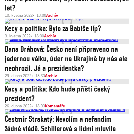
let?
10. května 2022
18:00
Archív
Kecy a politika: Bylo za Babiše líp?
3. května 2022
18:00
Archív
Dana Drábová: Česko není připraveno na
jadernou válku, úder na Ukrajině by nás ale
neohrozil. Já a prezidentka?
29. dubna 2022
13:30
Archív
Kecy a politika: Kdo bude příští český
prezident?
26. dubna 2022
18:00
Komentáře
Čestmír Strakatý: Nevolím a nefandím
žádné vládě. Schillerová s lidmi mluvila