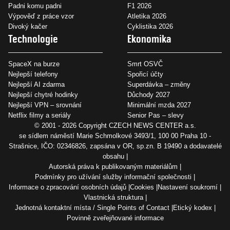
Padni komu padni
F1 2026
Výpověď z práce vzor
Atletika 2026
Divoký kačer
Cyklistika 2026
Technologie
Ekonomika
SpaceX na burze
Smrt OSVČ
Nejlepší telefony
Spořicí účty
Nejlepší AI zdarma
Superdávka – změny
Nejlepší chytré hodinky
Důchody 2027
Nejlepší VPN – srovnání
Minimální mzda 2027
Netflix filmy a seriály
Senior Pas – slevy
© 2001 - 2026 Copyright
CZECH NEWS CENTER a.s.
se sídlem náměstí Marie Schmolkové 3493/1, 100 00 Praha 10 -
Strašnice, IČO: 02346826, zapsána v OR, sp.zn. B 19490 a dodavatelé
obsahu
Autorská práva k publikovaným materiálům
Podmínky pro užívání služby informační společnosti
Informace o zpracování osobních údajů
Cookies
Nastavení soukromí
Vlastnická struktura
Jednotná kontaktní místa / Single Points of Contact
Etický kodex
Povinně zveřejňované informace