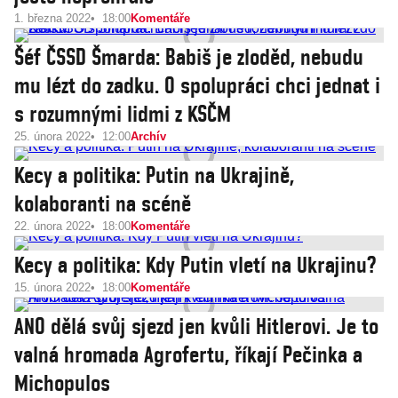
1. března 2022
18:00
Komentáře
Šéf ČSSD Šmarda: Babiš je zloděd, nebudu
mu lézt do zadku. O spolupráci chci jednat i
s rozumnými lidmi z KSČM
25. února 2022
12:00
Archív
Kecy a politika: Putin na Ukrajině,
kolaboranti na scéně
22. února 2022
18:00
Komentáře
Kecy a politika: Kdy Putin vletí na Ukrajinu?
15. února 2022
18:00
Komentáře
ANO dělá svůj sjezd jen kvůli Hitlerovi. Je to
valná hromada Agrofertu, říkají Pečinka a
Michopulos