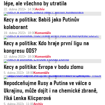
lépe, ale všechno by utratila
22. dubna 2022
14:30
Archív
Kecy a politika: Babiš jako Putinův
kolaborant
19. dubna 2022
18:00
Komentáře
Kecy a politika: Kdo hraje první ligu na
kongresu ODS?
12. dubna 2022
18:00
Komentáře
Kecy a politika: Evropa v bodu zlomu
5. dubna 2022
18:00
Komentáře
Nepodceňujme Rusy a Putina ve válce o
Ukrajinu, může dojít i na chemické zbraně,
říká Lenka Klicperová
5. dubna 2022
11:00
Archív