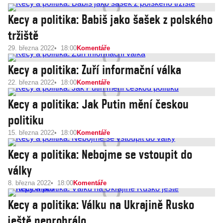
Kecy a politika: Babiš jako šašek z polského
tržiště
29. března 2022
18:00
Komentáře
Kecy a politika: Zuří informační válka
22. března 2022
18:00
Komentáře
Kecy a politika: Jak Putin mění českou
politiku
15. března 2022
18:00
Komentáře
Kecy a politika: Nebojme se vstoupit do
války
8. března 2022
18:00
Komentáře
Kecy a politika: Válku na Ukrajině Rusko
ještě neprohrálo