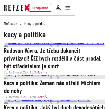
Předplatné
Reflex.cz
Kecy a politika
kecy a politika
Radovan Vávra: Je třeba dokončit
privatizaci! ČEZ bych rozdělil a část prodal,
být střadatelem je smrt
20. května 2022
13:30
Archív
Kecy a politika: Zeman nás střelil Michlem
do nohy
17. května 2022
18:05
Archív
Kecy a politika: Jaký byl duch devadesátých