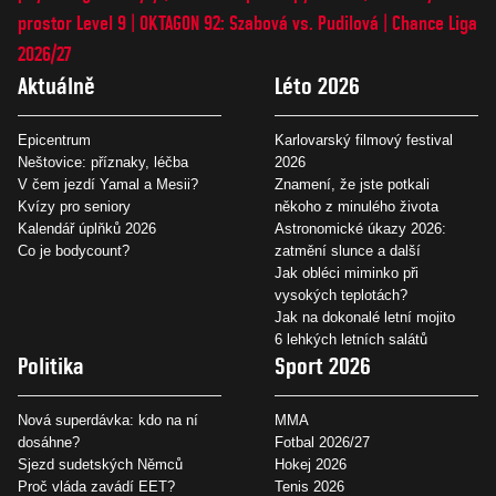
prostor Level 9
OKTAGON 92: Szabová vs. Pudilová
Chance Liga
2026/27
Aktuálně
Léto 2026
Epicentrum
Karlovarský filmový festival
Neštovice: příznaky, léčba
2026
V čem jezdí Yamal a Mesii?
Znamení, že jste potkali
Kvízy pro seniory
někoho z minulého života
Kalendář úplňků 2026
Astronomické úkazy 2026:
Co je bodycount?
zatmění slunce a další
Jak obléci miminko při
vysokých teplotách?
Jak na dokonalé letní mojito
6 lehkých letních salátů
Politika
Sport 2026
Nová superdávka: kdo na ní
MMA
dosáhne?
Fotbal 2026/27
Sjezd sudetských Němců
Hokej 2026
Proč vláda zavádí EET?
Tenis 2026