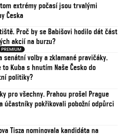
řitom extrémy počasí jsou trvalými
my Česka
tiště. Proč by se Babišovi hodilo dát část
ých akcií na burzu?
a senátní volby a zklamané pravičáky.
 to Kuba s hnutím Naše Česko do
ní politiky?
sky pro všechny. Prahou prošel Prague
na účastníky pokřikovali pobožní odpůrci
va Tisza nominovala kandidáta na