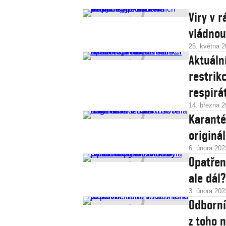
Viry v r
vládnou
25. května 
Aktuáln
restrik
respirá
14. března 
Karanté
originál
6. února 202
Opatřen
ale dál
3. února 202
Odborní
z toho 