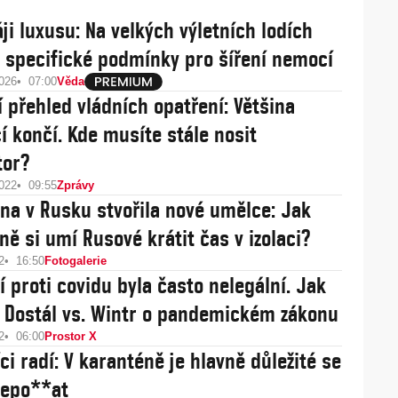
áji luxusu: Na velkých výletních lodích
 specifické podmínky pro šíření nemocí
2026
07:00
Věda
í přehled vládních opatření: Většina
cí končí. Kde musíte stále nosit
tor?
2022
09:55
Zprávy
na v Rusku stvořila nové umělce: Jak
ně si umí Rusové krátit čas v izolaci?
2
16:50
Fotogalerie
í proti covidu byla často nelegální. Jak
? Dostál vs. Wintr o pandemickém zákonu
2
06:00
Prostor X
ci radí: V karanténě je hlavně důležité se
nepo**at