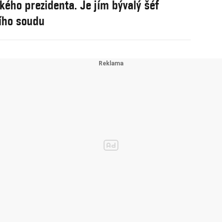
ého prezidenta. Je jím bývalý šéf
ího soudu