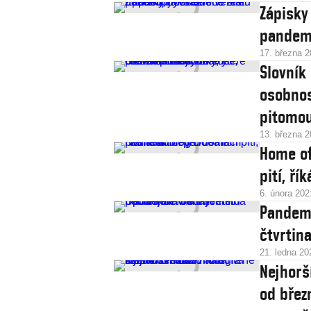
Zápisky
pandemi
17. března 
Slovník 
osobnos
pitomo
13. března 
Home of
pití, ř
6. února 202
Pandemi
čtvrtina
21. ledna 20
Nejhorš
od břez