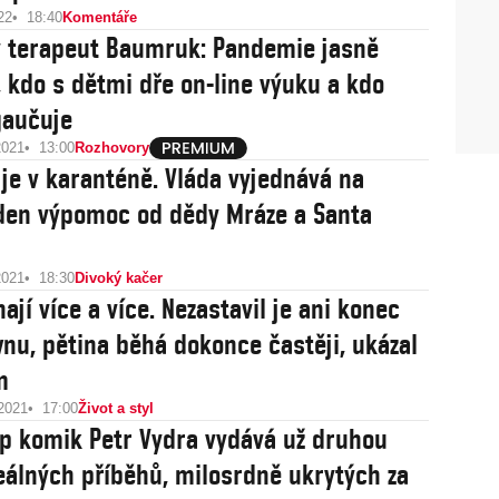
22
18:40
Komentáře
 terapeut Baumruk: Pandemie jasně
, kdo s dětmi dře on-line výuku a kdo
gaučuje
2021
13:00
Rozhovory
 je v karanténě. Vláda vyjednává na
den výpomoc od dědy Mráze a Santa
2021
18:30
Divoký kačer
ají více a více. Nezastavil je ani konec
nu, pětina běhá dokonce častěji, ukázal
m
 2021
17:00
Život a styl
p komik Petr Vydra vydává už druhou
eálných příběhů, milosrdně ukrytých za