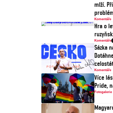
mlží. P
problé
Komentáře
Hra o le
ruzyňsk
Komentáře
Sázka n
Dotáhne
celostát
Komentáře
Více lá
Pride, 
Fotogalerie
Magyaro