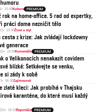
 humoru
1
15:00
Kultura
ž rok na home-office. 5 rad od expertky,
ři práci doma nezničit tělo
21
13:30
Život a styl
 cesta z krize: Jak zvládají lockdowny
ivé generace
021
10:00
Komentáře
jak o Velikonocích nenakazit covidem
své blízké: Setkávejte se venku,
te si zády k sobě
21
06:30
Zajímavosti
e zlaté kleci: Jak probíhá v Thajsku
irová karanténa, do které musí každý
2021
18:15
Reportáže