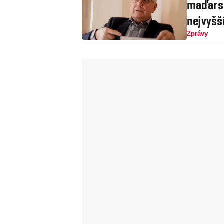
maďarsk
nejvyšš
Zprávy