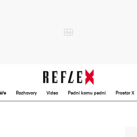
áře
Rozhovory
Video
Padni komu padni
Prostor X