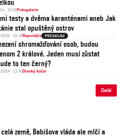
elkou
21
10:00
Fotogalerie
emi testy a dvěma karanténami aneb Jak
itánie stal opuštěný ostrov
 2020
10:30
Reportáže
mezení shromažďování osob, budou
jenom 2 králové. Jeden musí zůstat
ude to ten černý?
 2020
13:30
Divoký kačer
Další
 celá země, Babišova vláda ale mlčí a