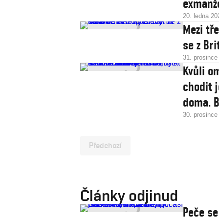
exmanž
20. ledna 20
Mezi tř
se z Br
31. prosince
Kvůli o
chodit 
doma. B
30. prosince
Předchozí
Články odjinud
Peče se