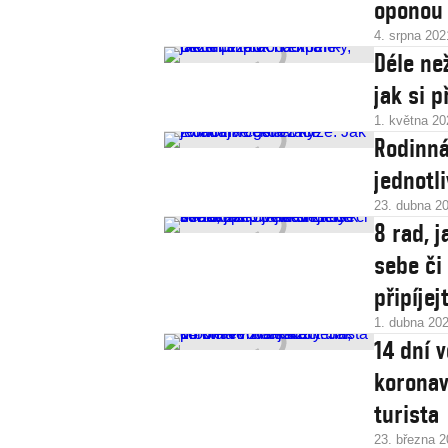
oponou
4. srpna 202
Déle ne
jak si p
1. května 20
Rodinná
jednotl
23. dubna 2
8 rad, 
sebe či 
připíjej
1. dubna 20
14 dní v
koronav
turista
23. března 