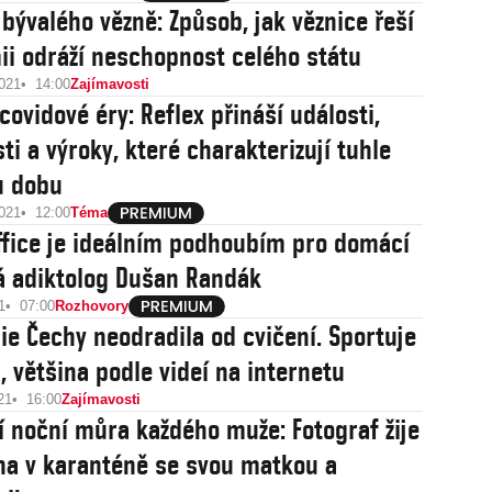
 bývalého vězně: Způsob, jak věznice řeší
i odráží neschopnost celého státu
2021
14:00
Zajímavosti
covidové éry: Reflex přináší události,
ti a výroky, které charakterizují tuhle
u dobu
2021
12:00
Téma
fice je ideálním podhoubím pro domácí
íká adiktolog Dušan Randák
1
07:00
Rozhovory
e Čechy neodradila od cvičení. Sportuje
, většina podle videí na internetu
21
16:00
Zajímavosti
í noční můra každého muže: Fotograf žije
na v karanténě se svou matkou a