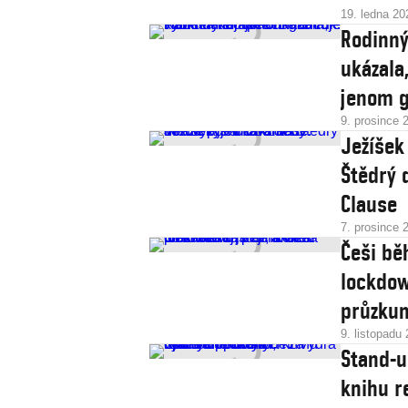
19. ledna 20
Rodinný
ukázala
jenom 
9. prosince 
Ježíšek
Štědrý 
Clause
7. prosince 
Češi běh
lockdow
průzku
9. listopadu
Stand-u
knihu r