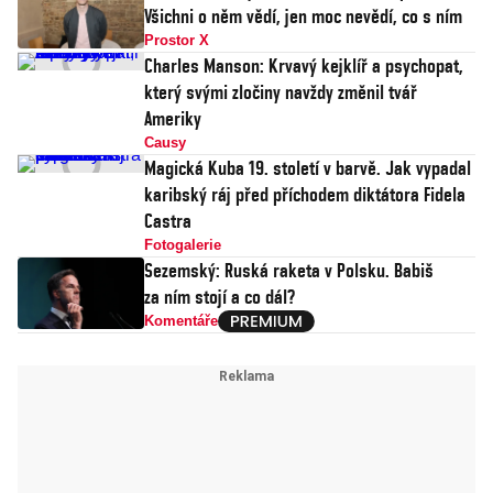
Všichni o něm vědí, jen moc nevědí, co s ním
Prostor X
Charles Manson: Krvavý kejklíř a psychopat,
který svými zločiny navždy změnil tvář
Ameriky
Causy
Magická Kuba 19. století v barvě. Jak vypadal
karibský ráj před příchodem diktátora Fidela
Castra
Fotogalerie
Sezemský: Ruská raketa v Polsku. Babiš
za ním stojí a co dál?
Komentáře