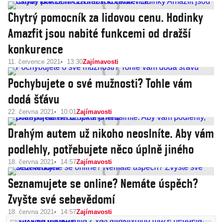
Chytrý pomocník za lidovou cenu. Hodinky
Amazfit jsou nabité funkcemi od dražší
konkurence
11. července 2021
13:30
Zajímavosti
Pochybujete o své mužnosti? Tohle vám
dodá šťávu
22. června 2021
10:01
Zajímavosti
Drahým autem už nikoho neoslníte. Aby vám
podlehly, potřebujete něco úplně jiného
18. června 2021
14:57
Zajímavosti
Seznamujete se online? Nemáte úspěch?
Zvyšte své sebevědomí
18. června 2021
14:57
Zajímavosti