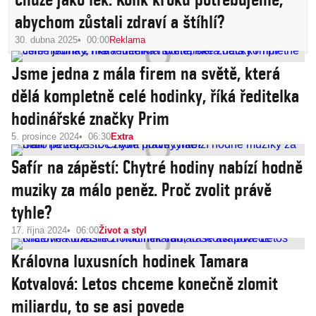
abychom zůstali zdraví a štíhlí?
30. dubna 2025
00:00
Reklama
Jsme jedna z mála firem na světě, která
dělá kompletně celé hodinky, říká ředitelka
hodinářské značky Prim
5. prosince 2024
06:30
Extra
Safír na zápěstí: Chytré hodiny nabízí hodně
muziky za málo peněz. Proč zvolit právě
tyhle?
17. října 2024
06:00
Život a styl
Královna luxusních hodinek Tamara
Kotvalová: Letos chceme konečně zlomit
miliardu, to se asi povede