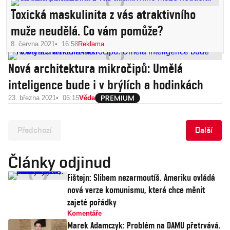
Toxická maskulinita z vás atraktivního
muže neudělá. Co vám pomůže?
8. června 2021
16:58
Reklama
Nová architektura mikročipů: Umělá
inteligence bude i v brýlích a hodinkách
23. března 2021
06:15
Věda
Předchozí
Další
Články odjinud
Fištejn: Slibem nezarmoutíš. Ameriku ovládá
nová verze komunismu, která chce měnit
zajeté pořádky
Komentáře
Marek Adamczyk: Problém na DAMU přetrvává.