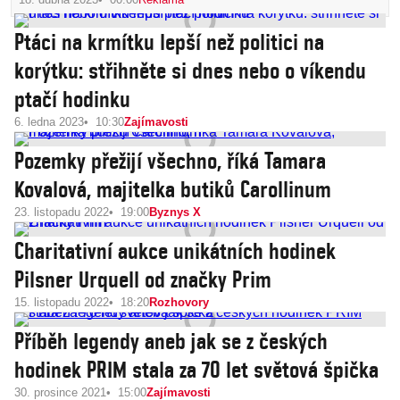
Ptáci na krmítku lepší než politici na
korýtku: střihněte si dnes nebo o víkendu
ptačí hodinku
6. ledna 2023
10:30
Zajímavosti
Pozemky přežijí všechno, říká Tamara
Kovalová, majitelka butiků Carollinum
23. listopadu 2022
19:00
Byznys X
Charitativní aukce unikátních hodinek
Pilsner Urquell od značky Prim
15. listopadu 2022
18:20
Rozhovory
Příběh legendy aneb jak se z českých
hodinek PRIM stala za 70 let světová špička
30. prosince 2021
15:00
Zajímavosti