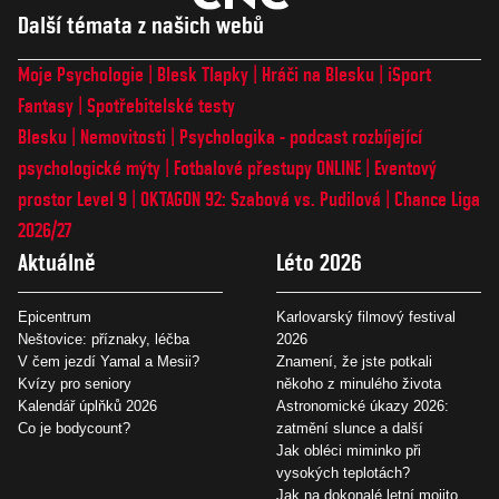
Další témata z našich webů
Moje Psychologie
Blesk Tlapky
Hráči na Blesku
iSport
Fantasy
Spotřebitelské testy
Blesku
Nemovitosti
Psychologika - podcast rozbíjející
psychologické mýty
Fotbalové přestupy ONLINE
Eventový
prostor Level 9
OKTAGON 92: Szabová vs. Pudilová
Chance Liga
2026/27
Aktuálně
Léto 2026
Epicentrum
Karlovarský filmový festival
Neštovice: příznaky, léčba
2026
V čem jezdí Yamal a Mesii?
Znamení, že jste potkali
Kvízy pro seniory
někoho z minulého života
Kalendář úplňků 2026
Astronomické úkazy 2026:
Co je bodycount?
zatmění slunce a další
Jak obléci miminko při
vysokých teplotách?
Jak na dokonalé letní mojito