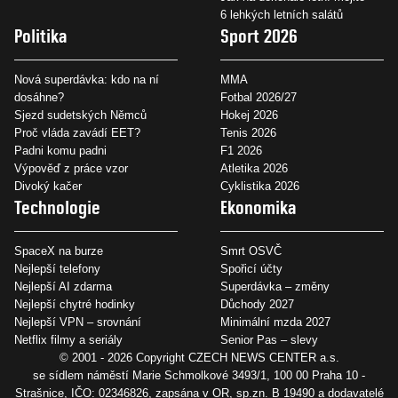
6 lehkých letních salátů
Politika
Sport 2026
Nová superdávka: kdo na ní
MMA
dosáhne?
Fotbal 2026/27
Sjezd sudetských Němců
Hokej 2026
Proč vláda zavádí EET?
Tenis 2026
Padni komu padni
F1 2026
Výpověď z práce vzor
Atletika 2026
Divoký kačer
Cyklistika 2026
Technologie
Ekonomika
SpaceX na burze
Smrt OSVČ
Nejlepší telefony
Spořicí účty
Nejlepší AI zdarma
Superdávka – změny
Nejlepší chytré hodinky
Důchody 2027
Nejlepší VPN – srovnání
Minimální mzda 2027
Netflix filmy a seriály
Senior Pas – slevy
© 2001 - 2026 Copyright
CZECH NEWS CENTER a.s.
se sídlem náměstí Marie Schmolkové 3493/1, 100 00 Praha 10 -
Strašnice, IČO: 02346826, zapsána v OR, sp.zn. B 19490 a dodavatelé