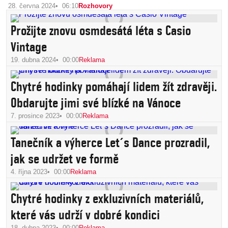
28. června 2024
06:10
Rozhovory
Prožijte znovu osmdesátá léta s Casio
Vintage
19. dubna 2024
00:00
Reklama
Chytré hodinky pomáhají lidem žít zdravěji.
Obdarujte jimi své blízké na Vánoce
7. prosince 2023
00:00
Reklama
Tanečník a výherce Let´s Dance prozradil,
jak se udržet ve formě
4. října 2023
00:00
Reklama
Chytré hodinky z exkluzivních materiálů,
které vás udrží v dobré kondici
18. dubna 2023
00:00
Reklama