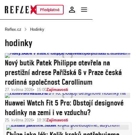
Předplatné
Reflex.cz
Hodinky
hodinky
Nový butik Patek Philippe otevřela na
prestižní adrese Pařížská 6 v Praze česká
rodinná společnost Carollinum
27. května 2026
15:00
Zajímavosti
Huawei Watch Fit 5 Pro: Obstojí designové
hodinky na zemi i ve vzduchu?
25. května 2026
10:30
Zajímavosti
Chůze jako lék: Kolik kroků potřebujeme,