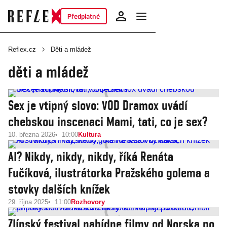
Předplatné
Reflex.cz
Děti a mládež
děti a mládež
Sex je vtipný slovo: VOD Dramox uvádí
chebskou inscenaci Mami, tati, co je sex?
10. března 2026
10:00
Kultura
AI? Nikdy, nikdy, nikdy, říká Renáta
Fučíková, ilustrátorka Pražského golema a
stovky dalších knížek
29. října 2025
11:00
Rozhovory
Zlínský festival nabídne filmy od Norska po