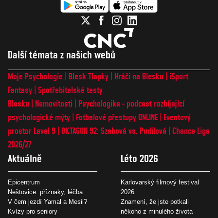
Další témata z našich webů
Moje Psychologie
Blesk Tlapky
Hráči na Blesku
iSport
Fantasy
Spotřebitelské testy
Blesku
Nemovitosti
Psychologika - podcast rozbíjející
psychologické mýty
Fotbalové přestupy ONLINE
Eventový
prostor Level 9
OKTAGON 92: Szabová vs. Pudilová
Chance Liga
2026/27
Aktuálně
Léto 2026
Epicentrum
Karlovarský filmový festival
Neštovice: příznaky, léčba
2026
V čem jezdí Yamal a Mesii?
Znamení, že jste potkali
Kvízy pro seniory
někoho z minulého života