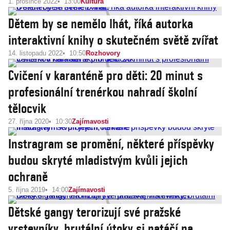
1. prosince 2022
13:00
Kultura
Dětem by se nemělo lhát, říká autorka
interaktivní knihy o skutečném světě zvířat
14. listopadu 2022
10:50
Rozhovory
Cvičení v karanténě pro děti: 20 minut s
profesionální trenérkou nahradí školní
tělocvik
27. října 2020
10:30
Zajímavosti
Instragram se promění, některé příspěvky
budou skryté mladistvým kvůli jejich
ochraně
5. října 2019
14:00
Zajímavosti
Dětské gangy terorizují své pražské
vrstevníky, brutální útoky si natáčí na