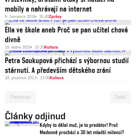
mobily a nahrávají na internet
9. července 2019
15:40
Zprávy
Ella ve škole aneb Proč se pan učitel chová
divně
18. ledna 2018
10:20
Kultura
Petra Soukupová přichází s výbornou studií
stárnutí. A především dětského zrání
28. prosince 2017
13:00
Kultura
Předchozí
Další
Články odjinud
Kdyby to dělal muž, je to predátor! Proč
Madonně prochází o 30 let mladší milenci?