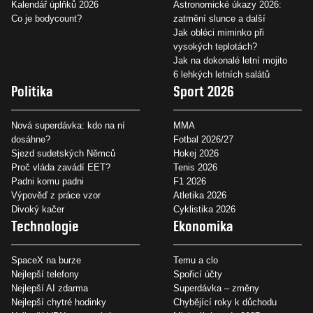
Kalendář úplňků 2026
Astronomické úkazy 2026:
Co je bodycount?
zatmění slunce a další
Jak obléci miminko při
vysokých teplotách?
Jak na dokonalé letní mojito
6 lehkých letních salátů
Politika
Sport 2026
Nová superdávka: kdo na ní
MMA
dosáhne?
Fotbal 2026/27
Sjezd sudetských Němců
Hokej 2026
Proč vláda zavádí EET?
Tenis 2026
Padni komu padni
F1 2026
Výpověď z práce vzor
Atletika 2026
Divoký kačer
Cyklistika 2026
Technologie
Ekonomika
SpaceX na burze
Temu a clo
Nejlepší telefony
Spořicí účty
Nejlepší AI zdarma
Superdávka – změny
Nejlepší chytré hodinky
Chybějící roky k důchodu