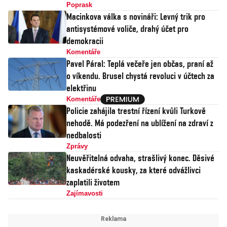
Poprask
Macinkova válka s novináři: Levný trik pro
antisystémové voliče, drahý účet pro
demokracii
Komentáře
Pavel Páral: Teplá večeře jen občas, praní až
o víkendu. Brusel chystá revoluci v účtech za
elektřinu
Komentáře
Policie zahájila trestní řízení kvůli Turkově
nehodě. Má podezření na ublížení na zdraví z
nedbalosti
Zprávy
Neuvěřitelná odvaha, strašlivý konec. Děsivé
kaskadérské kousky, za které odvážlivci
zaplatili životem
Zajímavosti