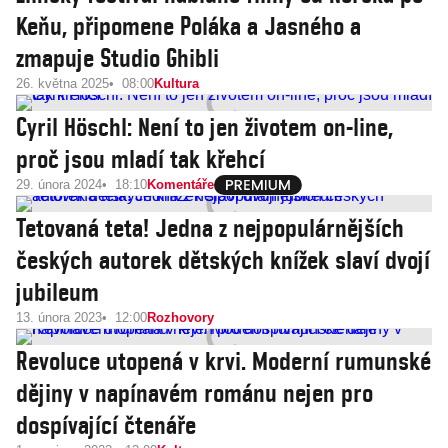
Keňu, připomene Poláka a Jasného a
zmapuje Studio Ghibli
26. května 2025
08:00
Kultura
Cyril Höschl: Není to jen životem on-line,
proč jsou mladí tak křehcí
29. února 2024
18:10
Komentáře
Tetovaná teta! Jedna z nejpopulárnějších
českých autorek dětských knížek slaví dvojí
jubileum
13. února 2023
12:00
Rozhovory
Revoluce utopená v krvi. Moderní rumunské
dějiny v napínavém románu nejen pro
dospívající čtenáře