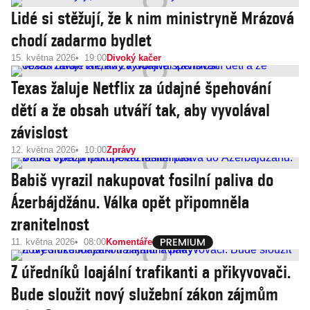
Lidé si stěžují, že k nim ministryně Mrázová
chodí zadarmo bydlet
15. května 2026
19:00
Divoký kačer
Texas žaluje Netflix za údajné špehování
dětí a že obsah utváří tak, aby vyvolával
závislost
12. května 2026
10:00
Zprávy
Babiš vyrazil nakupovat fosilní paliva do
Ázerbájdžánu. Válka opět připomněla
zranitelnost
11. května 2026
08:00
Komentáře
Z úředníků loajální trafikanti a přikyvovači.
Bude sloužit nový služební zákon zájmům