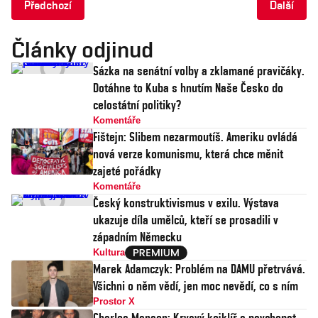
Předchozí
Další
Články odjinud
Sázka na senátní volby a zklamané pravičáky.
Dotáhne to Kuba s hnutím Naše Česko do
celostátní politiky?
Komentáře
Fištejn: Slibem nezarmoutíš. Ameriku ovládá
nová verze komunismu, která chce měnit
zajeté pořádky
Komentáře
Český konstruktivismus v exilu. Výstava
ukazuje díla umělců, kteří se prosadili v
západním Německu
Kultura
Marek Adamczyk: Problém na DAMU přetrvává.
Všichni o něm vědí, jen moc nevědí, co s ním
Prostor X
Charles Manson: Krvavý kejklíř a psychopat,