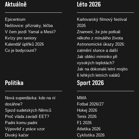
Aktuálně
Léto 2026
Epicentrum
Karlovarský filmový festival
Neštovice: příznaky, léčba
2026
V čem jezdí Yamal a Mesii?
Znamení, že jste potkali
Kvízy pro seniory
někoho z minulého života
Kalendář úplňků 2026
Astronomické úkazy 2026:
Co je bodycount?
zatmění slunce a další
Jak obléci miminko při
vysokých teplotách?
Jak na dokonalé letní mojito
6 lehkých letních salátů
Politika
Sport 2026
Nová superdávka: kdo na ní
MMA
dosáhne?
Fotbal 2026/27
Sjezd sudetských Němců
Hokej 2026
Proč vláda zavádí EET?
Tenis 2026
Padni komu padni
F1 2026
Výpověď z práce vzor
Atletika 2026
Divoký kačer
Cyklistika 2026