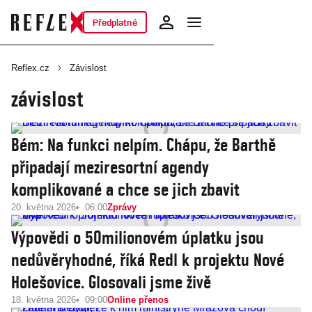
Předplatné
Reflex.cz
Závislost
závislost
Bém: Na funkci nelpím. Chápu, že Barthě
připadají meziresortní agendy
komplikované a chce se jich zbavit
20. května 2026
06:00
Zprávy
Výpovědi o 50milionovém úplatku jsou
nedůvěryhodné, říká Redl k projektu Nové
Holešovice. Glosovali jsme živě
18. května 2026
09:00
Online přenos