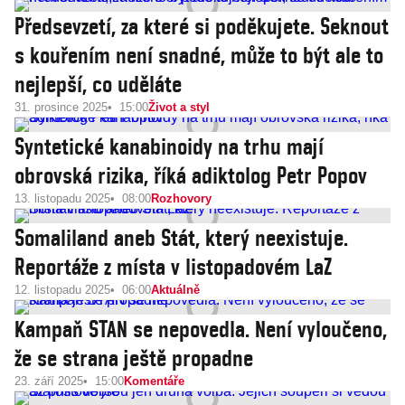
Předsevzetí, za které si poděkujete. Seknout
s kouřením není snadné, může to být ale to
nejlepší, co uděláte
31. prosince 2025
15:00
Život a styl
Syntetické kanabinoidy na trhu mají
obrovská rizika, říká adiktolog Petr Popov
13. listopadu 2025
08:00
Rozhovory
Somaliland aneb Stát, který neexistuje.
Reportáže z místa v listopadovém LaZ
12. listopadu 2025
06:00
Aktuálně
Kampaň STAN se nepovedla. Není vyloučeno,
že se strana ještě propadne
23. září 2025
15:00
Komentáře