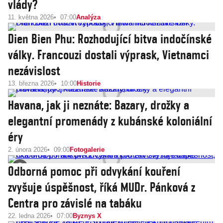
vlády?
11. května 2026
07:00
Analýza
Dien Bien Phu: Rozhodující bitva indočínské
války. Francouzi dostali výprask, Vietnamci
nezávislost
13. března 2026
10:00
Historie
Havana, jak ji neznáte: Bazary, drožky a
elegantní promenády z kubánské koloniální
éry
2. února 2026
09:00
Fotogalerie
Odborná pomoc při odvykání kouření
zvyšuje úspěšnost, říká MUDr. Pánková z
Centra pro závislé na tabáku
22. ledna 2026
07:00
Byznys X