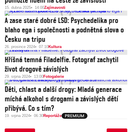
pomozte lidem na cestě ze závislosti
15. dubna 2025
14:00
Zajímavosti
A zase staré dobré LSD: Psychedelika pro
blaho ega i společnosti a podnětná slova o
Česku na tripu
26. prosince 2024
07:10
Kultura
Hříšná temná Filadelfie. Fotograf zachytil
život drogově závislých
29. srpna 2024
13:00
Fotogalerie
Děti, chlast a další drogy: Mladá generace
míchá alkohol s drogami a závislých dětí
přibývá. Co s tím?
19. srpna 2024
06:30
Reportáže