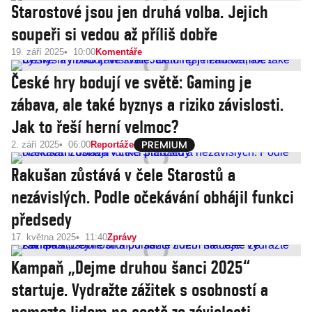
Starostové jsou jen druhá volba. Jejich
soupeři si vedou až příliš dobře
19. září 2025
10:00
Komentáře
České hry bodují ve světě: Gaming je
zábava, ale také byznys a riziko závislosti.
Jak to řeší herní velmoc?
2. září 2025
06:00
Reportáže
Rakušan zůstává v čele Starostů a
nezávislých. Podle očekávání obhájil funkci
předsedy
17. května 2025
11:40
Zprávy
Kampaň „Dejme druhou šanci 2025“
startuje. Vydražte zážitek s osobností a