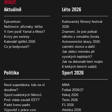
2026/27
Aktuálně
Léto 2026
Epicentrum
Karlovarský filmový festival
Neštovice: příznaky, léčba
2026
V čem jezdí Yamal a Mesii?
Znamení, že jste potkali
Kvízy pro seniory
někoho z minulého života
Kalendář úplňků 2026
Astronomické úkazy 2026:
Co je bodycount?
zatmění slunce a další
Jak obléci miminko při
vysokých teplotách?
Jak na dokonalé letní mojito
6 lehkých letních salátů
Politika
Sport 2026
Nová superdávka: kdo na ní
MMA
dosáhne?
Fotbal 2026/27
Sjezd sudetských Němců
Hokej 2026
Proč vláda zavádí EET?
Tenis 2026
Padni komu padni
F1 2026
Výpověď z práce vzor
Atletika 2026