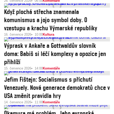
26. července 2026
06:00
Komentáře
Když plochá střecha znamenala
komunismus a jojo symbol doby. O
vzestupu a krachu Výmarské republiky
16. července 2026
10:00
Kultura
Výprask v Ankaře a Gottwaldův slovník
doma: Babiš si léčí komplexy a opozice jen
přihlíží
15. července 2026
14:00
Komentáře
Jefim Fištejn: Socialismus s příchutí
Venezuely. Nová generace demokratů chce v
USA změnit pravidla hry
14. července 2026
11:00
Komentáře
Okamura má problém. Jeho evropská