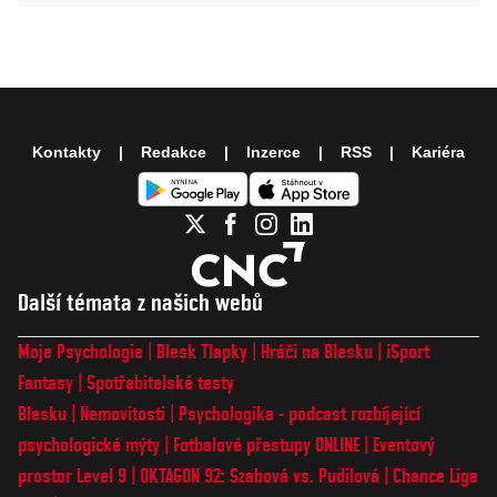
Kontakty
Redakce
Inzerce
RSS
Kariéra
Další témata z našich webů
Moje Psychologie
Blesk Tlapky
Hráči na Blesku
iSport
Fantasy
Spotřebitelské testy
Blesku
Nemovitosti
Psychologika - podcast rozbíjející
psychologické mýty
Fotbalové přestupy ONLINE
Eventový
prostor Level 9
OKTAGON 92: Szabová vs. Pudilová
Chance Liga