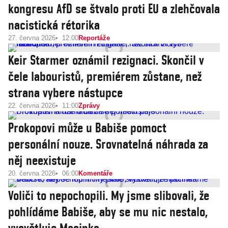
kongresu AfD se štvalo proti EU a zlehčovala
nacistická rétorika
27. června 2026
12:00
Reportáže
Keir Starmer oznámil rezignaci. Skončil v
čele labouristů, premiérem zůstane, než
strana vybere nástupce
22. června 2026
11:00
Zprávy
Prokopovi může u Babiše pomoct
personální nouze. Srovnatelná náhrada za
něj neexistuje
20. června 2026
06:00
Komentáře
Voliči to nepochopili. My jsme slibovali, že
pohlídáme Babiše, aby se mu nic nestalo,