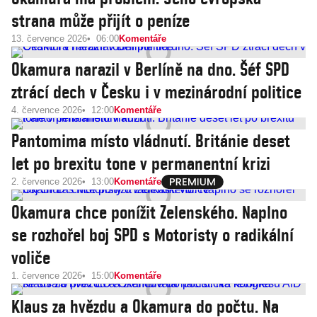
strana může přijít o peníze
13. července 2026
06:00
Komentáře
Okamura narazil v Berlíně na dno. Šéf SPD
ztrácí dech v Česku i v mezinárodní politice
4. července 2026
12:00
Komentáře
Pantomima místo vládnutí. Británie deset
let po brexitu tone v permanentní krizi
2. července 2026
13:00
Komentáře
Okamura chce ponížit Zelenského. Naplno
se rozhořel boj SPD s Motoristy o radikální
voliče
1. července 2026
15:00
Komentáře
Klaus za hvězdu a Okamura do počtu. Na