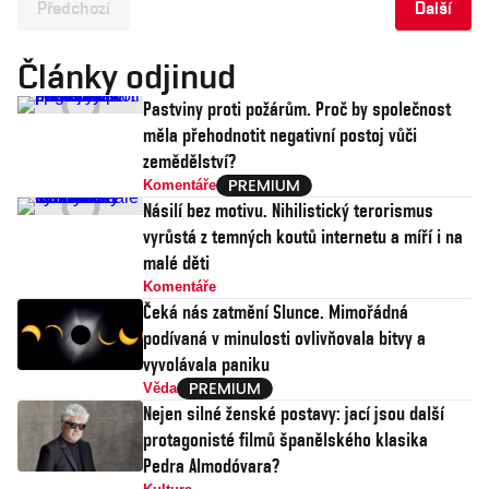
Předchozí
Další
Články odjinud
Pastviny proti požárům. Proč by společnost
měla přehodnotit negativní postoj vůči
zemědělství?
Komentáře
Násilí bez motivu. Nihilistický terorismus
vyrůstá z temných koutů internetu a míří i na
malé děti
Komentáře
Čeká nás zatmění Slunce. Mimořádná
podívaná v minulosti ovlivňovala bitvy a
vyvolávala paniku
Věda
Nejen silné ženské postavy: jací jsou další
protagonisté filmů španělského klasika
Pedra Almodóvara?