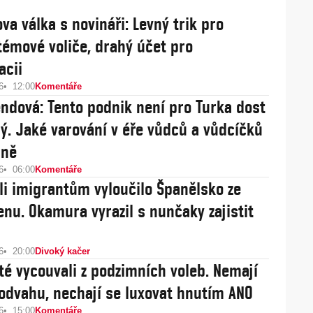
va válka s novináři: Levný trik pro
témové voliče, drahý účet pro
acii
6
12:00
Komentáře
ndová: Tento podnik není pro Turka dost
ý. Jaké varování v éře vůdců a vůdcíčků
rně
6
06:00
Komentáře
li imigrantům vyloučilo Španělsko ze
nu. Okamura vyrazil s nunčaky zajistit
6
20:00
Divoký kačer
té vycouvali z podzimních voleb. Nemají
i odvahu, nechají se luxovat hnutím ANO
6
15:00
Komentáře