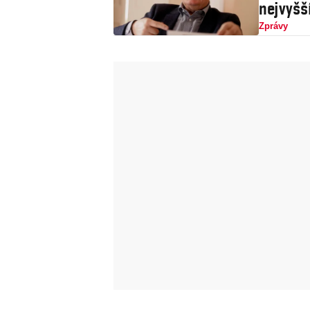
nejvyšš
Zprávy