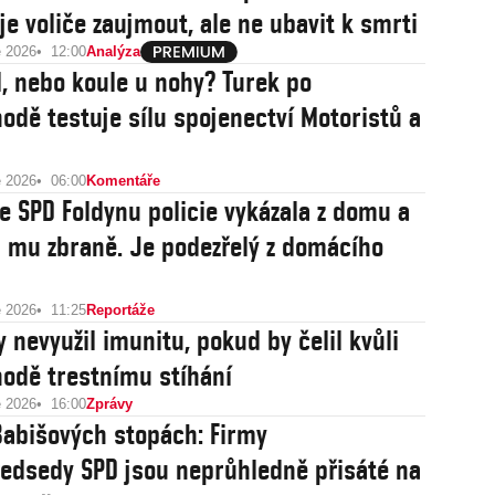
je voliče zaujmout, ale ne ubavit k smrti
e 2026
12:00
Analýza
l, nebo koule u nohy? Turek po
odě testuje sílu spojenectví Motoristů a
e 2026
06:00
Komentáře
e SPD Foldynu policie vykázala z domu a
a mu zbraně. Je podezřelý z domácího
e 2026
11:25
Reportáže
y nevyužil imunitu, pokud by čelil kvůli
odě trestnímu stíhání
e 2026
16:00
Zprávy
 Babišových stopách: Firmy
edsedy SPD jsou neprůhledně přisáté na