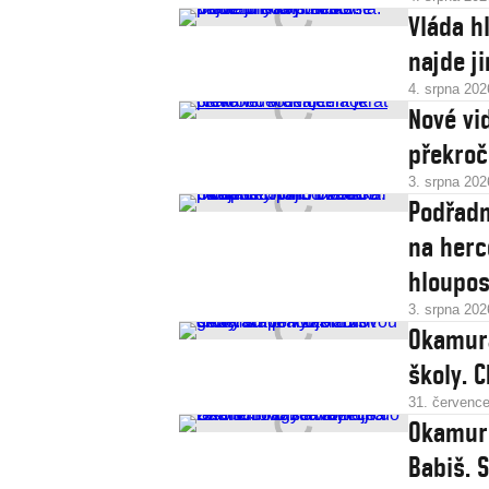
Vláda h
najde j
4. srpna 202
Nové vi
překroč
3. srpna 202
Podřadn
na herc
hloupos
3. srpna 202
Okamura
školy. 
31. červenc
Okamuro
Babiš. 