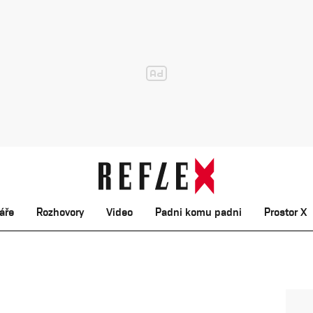
áře
Rozhovory
Video
Padni komu padni
Prostor X