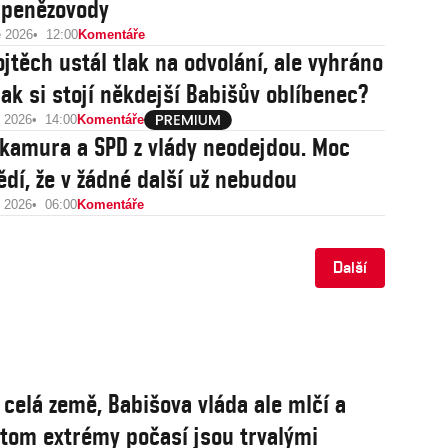
 penězovody
e 2026
12:00
Komentáře
jtěch ustál tlak na odvolání, ale vyhráno
ak si stojí někdejší Babišův oblíbenec?
e 2026
14:00
Komentáře
kamura a SPD z vlády neodejdou. Moc
ědí, že v žádné další už nebudou
e 2026
06:00
Komentáře
Další
 celá země, Babišova vláda ale mlčí a
řitom extrémy počasí jsou trvalými