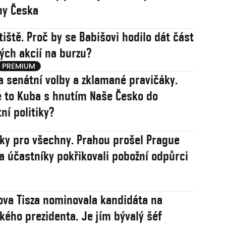
my Česka
tiště. Proč by se Babišovi hodilo dát část
ých akcií na burzu?
a senátní volby a zklamané pravičáky.
 to Kuba s hnutím Naše Česko do
ní politiky?
sky pro všechny. Prahou prošel Prague
na účastníky pokřikovali pobožní odpůrci
va Tisza nominovala kandidáta na
ého prezidenta. Je jím bývalý šéf