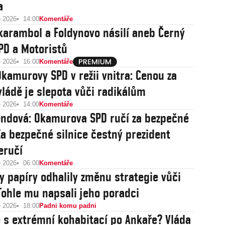
a
e 2026
14:00
Komentáře
karambol a Foldynovo násilí aneb Černý
PD a Motoristů
e 2026
16:00
Komentáře
Okamurovy SPD v režii vnitra: Cenou za
 vládě je slepota vůči radikálům
e 2026
14:00
Komentáře
ndová: Okamurova SPD ručí za bezpečné
Za bezpečné silnice čestný prezident
eručí
e 2026
06:00
Komentáře
y papíry odhalily změnu strategie vůči
Tohle mu napsali jeho poradci
e 2026
18:00
Padni komu padni
 s extrémní kohabitací po Ankaře? Vláda