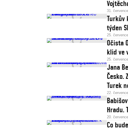
Vojtěch
31. červenc
Turkův 
týden S
25. červenc
Očista 
klid ve
25. červenc
Jana Be
Česko. 
Turek n
22. červenc
Babišov
Hradu. 
20. červenc
Co bude