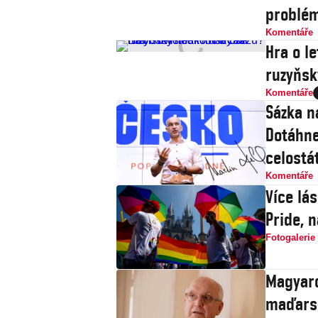
problé
Komentáře
Hra o le
ruzyňsk
Komentáře
Sázka n
Dotáhne
celostát
Komentáře
Více lá
Pride, 
Fotogalerie
Magyaro
maďarsk