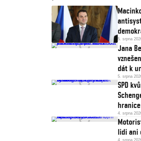
Macinko
antisys
demokr
5. srpna 202
Jana Be
vznešen
dát k u
5. srpna 202
SPD kvů
Schenge
hranice
4. srpna 202
Motoris
lidi an
4. srpna 202