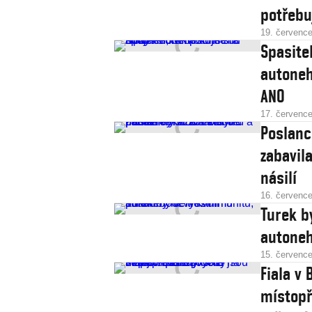
potřebu
19. červenc
Spasite
autoneh
ANO
17. červenc
Poslanc
zabavil
násilí
16. červenc
Turek b
autoneh
15. červenc
Fiala v
místopř