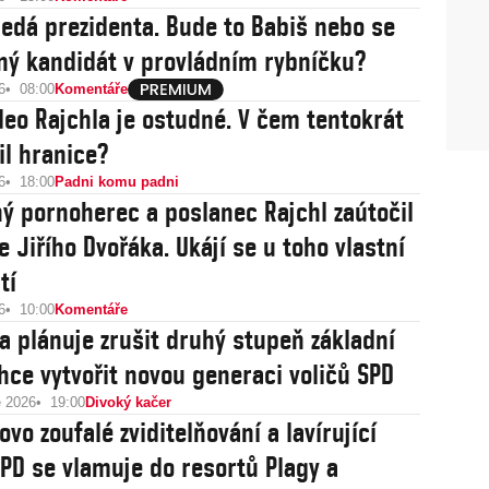
ledá prezidenta. Bude to Babiš nebo se
iný kandidát v provládním rybníčku?
6
08:00
Komentáře
deo Rajchla je ostudné. V čem tentokrát
il hranice?
6
18:00
Padni komu padni
ý pornoherec a poslanec Rajchl zaútočil
e Jiřího Dvořáka. Ukájí se u toho vlastní
tí
6
10:00
Komentáře
 plánuje zrušit druhý stupeň základní
Chce vytvořit novou generaci voličů SPD
e 2026
19:00
Divoký kačer
vo zoufalé zviditelňování a lavírující
SPD se vlamuje do resortů Plagy a