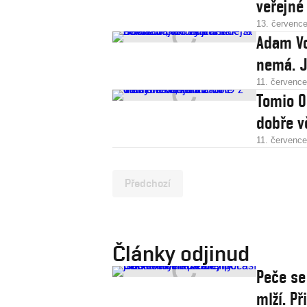
veřejné
13. červenc
Adam Vo
nemá. J
11. červenc
Tomio O
dobře v
11. červenc
Předchozí
Články odjinud
Peče se
mlží. P