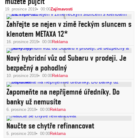
můžete půjčit
19. prosince 2019
00:00
Zajímavosti
Zahřejte se nejen v zimě řeckým sluncem s
klenotem METAXA 12*
16. prosince 2019
00:00
Reklama
Nový hybridní vůz od Subaru v prodeji. Je
bezpečný a pohodlný
10. prosince 2019
00:00
Reklama
Zapomeňte na nepříjemné úředníky. Do
banky už nemusíte
6. prosince 2019
00:00
Reklama
Naučte se chytře refinancovat
5. prosince 2019
00:00
Reklama