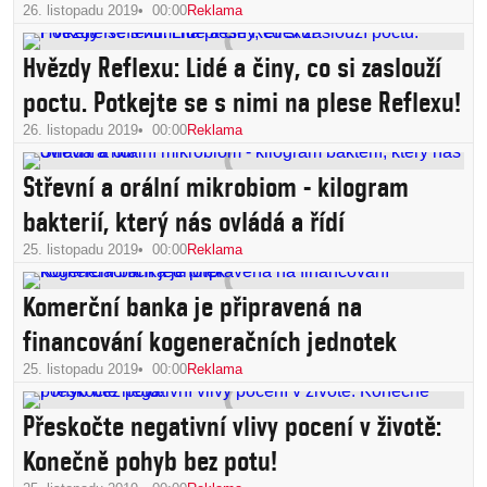
26. listopadu 2019
00:00
Reklama
Hvězdy Reflexu: Lidé a činy, co si zaslouží
poctu. Potkejte se s nimi na plese Reflexu!
26. listopadu 2019
00:00
Reklama
Střevní a orální mikrobiom - kilogram
bakterií, který nás ovládá a řídí
25. listopadu 2019
00:00
Reklama
Komerční banka je připravená na
financování kogeneračních jednotek
25. listopadu 2019
00:00
Reklama
Přeskočte negativní vlivy pocení v životě:
Konečně pohyb bez potu!