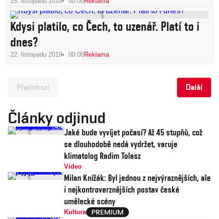
25. listopadu 2019
00:00
Reklama
Kdysi platilo, co Čech, to uzenář. Platí to i
dnes?
22. listopadu 2019
00:00
Reklama
Předchozí
Další
Články odjinud
Jaké bude vyvíjet počasí? Až 45 stupňů, což
se dlouhodobě nedá vydržet, varuje
klimatolog Radim Tolasz
Video
Milan Knížák: Byl jednou z nejvýraznějších, ale
i nejkontroverznějších postav české
umělecké scény
Kultura