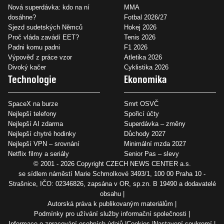
Nová superdávka: kdo na ní
MMA
dosáhne?
Fotbal 2026/27
Sjezd sudetských Němců
Hokej 2026
Proč vláda zavádí EET?
Tenis 2026
Padni komu padni
F1 2026
Výpověď z práce vzor
Atletika 2026
Divoký kačer
Cyklistika 2026
Technologie
Ekonomika
SpaceX na burze
Smrt OSVČ
Nejlepší telefony
Spořicí účty
Nejlepší AI zdarma
Superdávka – změny
Nejlepší chytré hodinky
Důchody 2027
Nejlepší VPN – srovnání
Minimální mzda 2027
Netflix filmy a seriály
Senior Pas – slevy
© 2001 - 2026 Copyright
CZECH NEWS CENTER a.s.
se sídlem náměstí Marie Schmolkové 3493/1, 100 00 Praha 10 -
Strašnice, IČO: 02346826, zapsána v OR, sp.zn. B 19490 a dodavatelé
obsahu
Autorská práva k publikovaným materiálům
Podmínky pro užívání služby informační společnosti
Informace o zpracování osobních údajů
Cookies
Nastavení soukromí