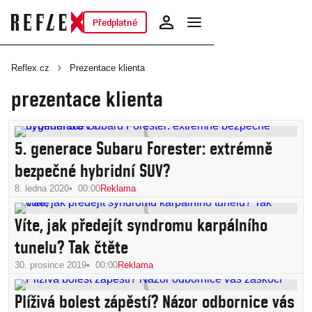
Předplatné
Reflex.cz
Prezentace klienta
prezentace klienta
5. generace Subaru Forester: extrémně
bezpečné hybridní SUV?
8. ledna 2020
00:00
Reklama
Víte, jak předejít syndromu karpálního
tunelu? Tak čtěte
30. prosince 2019
00:00
Reklama
Plíživá bolest zápěstí? Názor odbornice vás