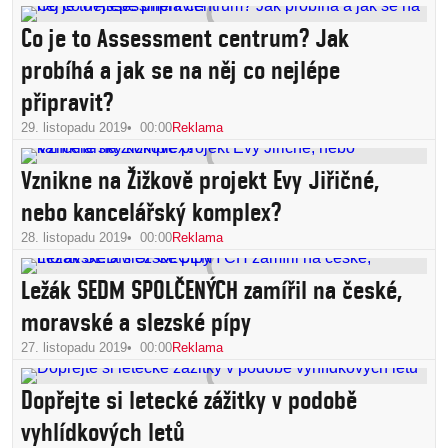
Co je to Assessment centrum? Jak
probíhá a jak se na něj co nejlépe
připravit?
29. listopadu 2019
00:00
Reklama
Vznikne na Žižkově projekt Evy Jiřičné,
nebo kancelářský komplex?
28. listopadu 2019
00:00
Reklama
Ležák SEDM SPOLČENÝCH zamířil na české,
moravské a slezské pípy
27. listopadu 2019
00:00
Reklama
Dopřejte si letecké zážitky v podobě
vyhlídkových letů