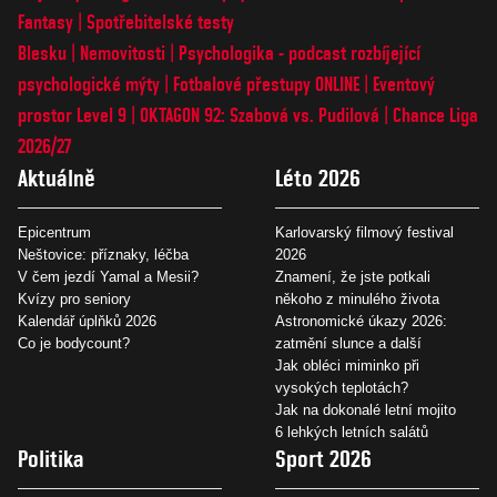
Fantasy
Spotřebitelské testy
Blesku
Nemovitosti
Psychologika - podcast rozbíjející
psychologické mýty
Fotbalové přestupy ONLINE
Eventový
prostor Level 9
OKTAGON 92: Szabová vs. Pudilová
Chance Liga
2026/27
Aktuálně
Léto 2026
Epicentrum
Karlovarský filmový festival
Neštovice: příznaky, léčba
2026
V čem jezdí Yamal a Mesii?
Znamení, že jste potkali
Kvízy pro seniory
někoho z minulého života
Kalendář úplňků 2026
Astronomické úkazy 2026:
Co je bodycount?
zatmění slunce a další
Jak obléci miminko při
vysokých teplotách?
Jak na dokonalé letní mojito
6 lehkých letních salátů
Politika
Sport 2026