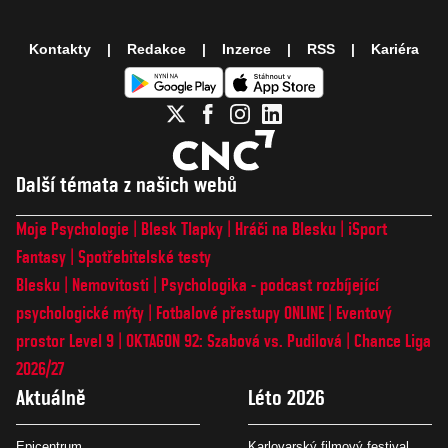
Kontakty
Redakce
Inzerce
RSS
Kariéra
Další témata z našich webů
Moje Psychologie
Blesk Tlapky
Hráči na Blesku
iSport
Fantasy
Spotřebitelské testy
Blesku
Nemovitosti
Psychologika - podcast rozbíjející
psychologické mýty
Fotbalové přestupy ONLINE
Eventový
prostor Level 9
OKTAGON 92: Szabová vs. Pudilová
Chance Liga
2026/27
Aktuálně
Léto 2026
Epicentrum
Karlovarský filmový festival