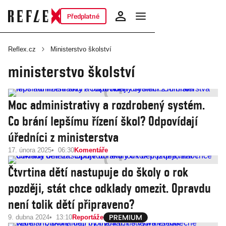
Předplatné
Reflex.cz
Ministerstvo školství
ministerstvo školství
Moc administrativy a rozdrobený systém.
Co brání lepšímu řízení škol? Odpovídají
úředníci z ministerstva
17. února 2025
06:30
Komentáře
Čtvrtina dětí nastupuje do školy o rok
později, stát chce odklady omezit. Opravdu
není tolik dětí připraveno?
9. dubna 2024
13:10
Reportáže