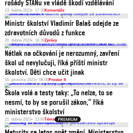
rošády STANu ve vládě škodí vzdělávání
23. dubna 2023
17:30
Komentáře
Ministr školství Vladimír Balaš odejde ze
zdravotních důvodů z funkce
20. dubna 2023
16:30
Zprávy
Nátlak na očkování je nerozumný, zavření
škol už nevylučuji, říká příští ministr
školství. Děti chce učit jinak
15. prosince 2021
06:00
Prostor X
Škola volá a testy taky: „To nelze, to se
nesmí, to by se porušil zákon,“ říká
ministerstvo školství
21. dubna 2021
13:00
Téma
Maturity se letos opět změní. Ministerstvo