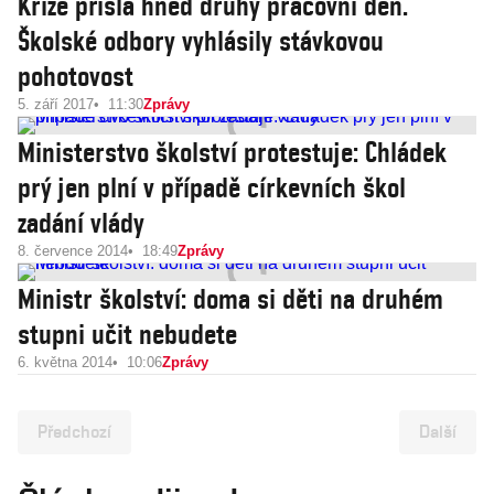
Krize přišla hned druhý pracovní den.
Školské odbory vyhlásily stávkovou
pohotovost
5. září 2017
11:30
Zprávy
Ministerstvo školství protestuje: Chládek
prý jen plní v případě církevních škol
zadání vlády
8. července 2014
18:49
Zprávy
Ministr školství: doma si děti na druhém
stupni učit nebudete
6. května 2014
10:06
Zprávy
Předchozí
Další