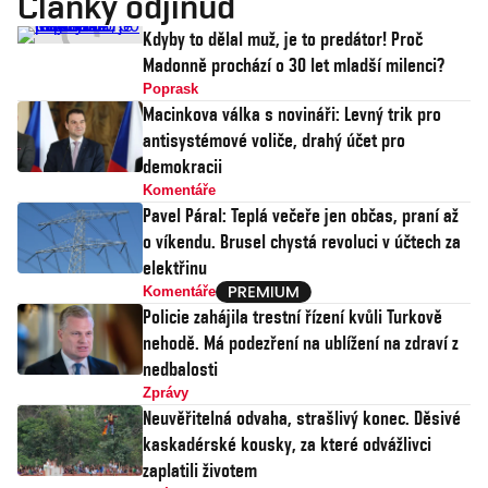
Články odjinud
Kdyby to dělal muž, je to predátor! Proč
Madonně prochází o 30 let mladší milenci?
Poprask
Macinkova válka s novináři: Levný trik pro
antisystémové voliče, drahý účet pro
demokracii
Komentáře
Pavel Páral: Teplá večeře jen občas, praní až
o víkendu. Brusel chystá revoluci v účtech za
elektřinu
Komentáře
Policie zahájila trestní řízení kvůli Turkově
nehodě. Má podezření na ublížení na zdraví z
nedbalosti
Zprávy
Neuvěřitelná odvaha, strašlivý konec. Děsivé
kaskadérské kousky, za které odvážlivci
zaplatili životem