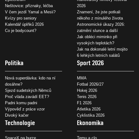
Neštovice: příznaky, léčba
2026
V čem jezdí Yamal a Mesii?
Znamení, že jste potkali
Kvízy pro seniory
někoho z minulého života
Kalendář úplňků 2026
Astronomické úkazy 2026:
Co je bodycount?
zatmění slunce a další
Jak obléci miminko při
vysokých teplotách?
Jak na dokonalé letní mojito
6 lehkých letních salátů
Politika
Sport 2026
Nová superdávka: kdo na ní
MMA
dosáhne?
Fotbal 2026/27
Sjezd sudetských Němců
Hokej 2026
Proč vláda zavádí EET?
Tenis 2026
Padni komu padni
F1 2026
Výpověď z práce vzor
Atletika 2026
Divoký kačer
Cyklistika 2026
Technologie
Ekonomika
SpaceX na burze
Temu a clo