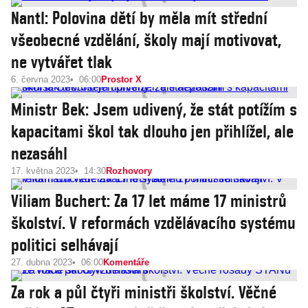
Nantl: Polovina dětí by měla mít střední
všeobecné vzdělání, školy mají motivovat,
ne vytvářet tlak
6. června 2023
06:00
Prostor X
Ministr Bek: Jsem udivený, že stát potížím s
kapacitami škol tak dlouho jen přihlížel, ale
nezasáhl
17. května 2023
14:30
Rozhovory
Viliam Buchert: Za 17 let máme 17 ministrů
školství. V reformách vzdělávacího systému
politici selhávají
27. dubna 2023
06:00
Komentáře
Za rok a půl čtyři ministři školství. Věčné