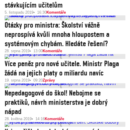
stávkujícím učitelům
5. listopadu 2019
16:30
Komentáře
Otázky pro ministra: Školství vážně
neprospívá kvůli mnoha hloupostem a
systémovým chybám. Hledáte řešení?
28. srpna 2019
13:00
Komentáře
Více peněz pro nové učitele. Ministr Plaga
žádá na jejich platy o miliardu navíc
19. srpna 2019
09:20
Zprávy
Nepedagogové do škol! Nebojme se
praktiků, návrh ministerstva je dobrý
nápad
28. května 2019
14:16
Komentáře