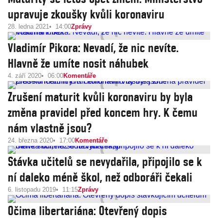
upravuje zkoušky kvůli koronaviru
28. ledna 2021
14:00
Zprávy
Vladimír Pikora: Nevadí, že nic nevíte.
Hlavně že umíte nosit náhubek
4. září 2020
06:00
Komentáře
Zrušení maturit kvůli koronaviru by byla
změna pravidel před koncem hry. K čemu
nám vlastně jsou?
24. března 2020
17:00
Komentáře
Stávka učitelů se nevydařila, připojilo se k
ní daleko méně škol, než odboráři čekali
6. listopadu 2019
11:15
Zprávy
Očima libertariána: Otevřený dopis