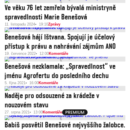
Ve věku 76 let zemřela bývalá ministryně
spravedlnosti Marie Benešová
11. listopadu 2024
19:10
Zprávy
Benešová hájí Ištvana. Spojují je účelový
přístup k právu a nahrávání zájmům ANO
19. července 2022
12:00
Komentáře
Benešová nezklamala: „Spravedlnost“ ve
jménu Agrofertu do posledního dechu
5. října 2021
16:00
Komentáře
Naděje pro odsouzené za krádeže v
nouzovém stavu
27. srpna 2021
13:00
Komentáře
Babiš posvětil Benešové nejvyššího žalobce.