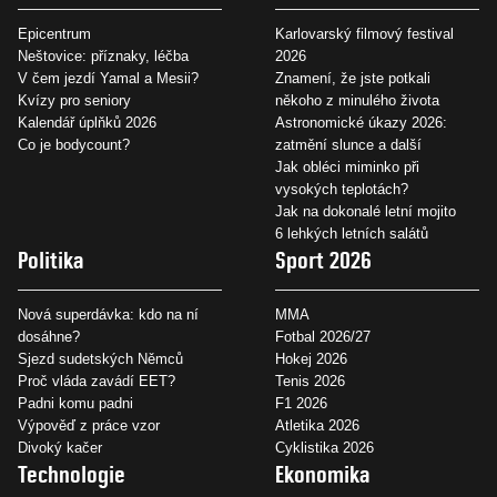
Epicentrum
Karlovarský filmový festival
Neštovice: příznaky, léčba
2026
V čem jezdí Yamal a Mesii?
Znamení, že jste potkali
Kvízy pro seniory
někoho z minulého života
Kalendář úplňků 2026
Astronomické úkazy 2026:
Co je bodycount?
zatmění slunce a další
Jak obléci miminko při
vysokých teplotách?
Jak na dokonalé letní mojito
6 lehkých letních salátů
Politika
Sport 2026
Nová superdávka: kdo na ní
MMA
dosáhne?
Fotbal 2026/27
Sjezd sudetských Němců
Hokej 2026
Proč vláda zavádí EET?
Tenis 2026
Padni komu padni
F1 2026
Výpověď z práce vzor
Atletika 2026
Divoký kačer
Cyklistika 2026
Technologie
Ekonomika