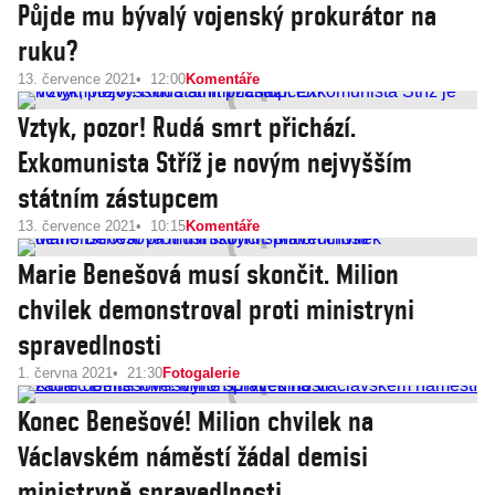
Půjde mu bývalý vojenský prokurátor na
ruku?
13. července 2021
12:00
Komentáře
Vztyk, pozor! Rudá smrt přichází.
Exkomunista Stříž je novým nejvyšším
státním zástupcem
13. července 2021
10:15
Komentáře
Marie Benešová musí skončit. Milion
chvilek demonstroval proti ministryni
spravedlnosti
1. června 2021
21:30
Fotogalerie
Konec Benešové! Milion chvilek na
Václavském náměstí žádal demisi
ministryně spravedlnosti